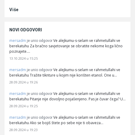
Više
NOVI ODGOVORI
mersadm
Ve alejkumu-s-selam ve rahmetullahi ve
je unio odgovor
berekatuhu Za bračno savjetovanje se obratite nekome koga lično
poznajete.…
13.10.2024 u 15:25
mersadm
Ve alejkumu-s-selam ve rahmetullahi ve
je unio odgovor
berekatuhu Tražite tiknture u kojim nije korišten etanol. One u…
28.09.2024 u 19:26
mersadm
Ve alejkumu-s-selam ve rahmetullahi ve
je unio odgovor
berekatuhu Pitanje nije dovoljno pojašenjeno. Pas je čuvar čega? U…
28.09.2024 u 19:25
mersadm
Ve alejkumu-s-selam ve rahmetullahi ve
je unio odgovor
berekatuhu Ako se bojiš štete po sebe nije ti obaveza…
28.09.2024 u 19:23