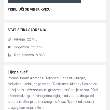
PRIKLJUČI SE VIBER KVIZU
STATISTIKA SADRŽAJA
Pitanja :
22.415
Odgovora :
22.775
Reg. članova :
9.863
Članci
Lijepa riječ
Prenosi imam Ahmed u “Musnedu” od Ebu Hurejre,
radijallahu anhu, da je rekao: “Rekli smo: Allahov Poslaniče,
pričaj nam o džennetskim građevinama”, pa je kazao: “Kod
džennetskih građevina jedna cigla je od zlata a druga od
srebra, malter je od mirisnog mošusa, šljunak od bisera i
dragog kamenja, a tlo ...