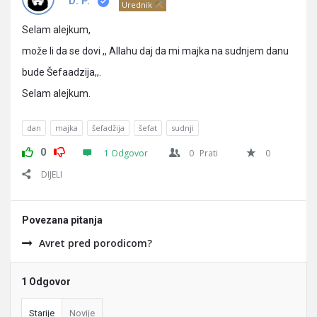
Pitanja
D. P.
Urednik
Selam alejkum,
može li da se dovi ,, Allahu daj da mi majka na sudnjem danu
bude Šefaadzija,,.
Selam alejkum.
dan
majka
šefadžija
šefat
sudnji
0
1 Odgovor
0
Prati
0
DIJELI
Povezana pitanja
Avret pred porodicom?
1 Odgovor
Starije
Novije