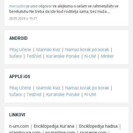
mersadm
Ve alejkumu-s-selam ve rahmetullahi ve
je unio odgovor
berekatuhu Ne treba da ide kod roditelja sama, bez muža.…
28.09.2024 u 19:21
ANDROID
Pitaj Učene
|
Islamski Kviz
|
Namaz korak po korak
|
Sufara
|
Tedžvid
|
Kur'anske Poruke
|
N-UM
|
Minber
APPLE iOS
Pitaj Učene
|
Islamski Kviz
|
Namaz korak po korak
|
Sufara
|
Tedžvid
|
Kur'anske Poruke
|
N-UM
LINKOVI
n-um.com
|
Enciklopedija Kur'ana
|
Enciklopedija hadisa
|
islamhouse.com
|
pozivistine.com
|
spasenje.com
|