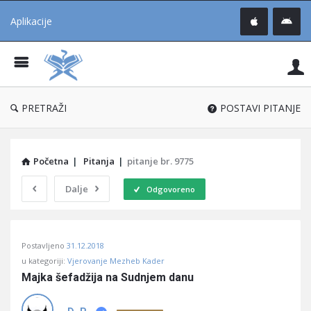
Aplikacije
Pit
Uč
®
PRETRAŽI
POSTAVI PITANJE
Početna
|
Pitanja
|
pitanje br. 9775
Dalje
Odgovoreno
Pitaj
Postavljeno
31.12.2018
Učene
u kategoriji:
Vjerovanje Mezheb Kader
®
Majka šefadžija na Sudnjem danu
Latest