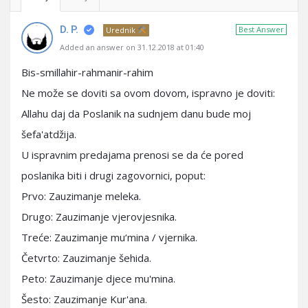
D. P.
Best Answer
Urednik
Added an answer on 31.12.2018 at 01:40
Bis-smillahir-rahmanir-rahim
Ne može se doviti sa ovom dovom, ispravno je doviti:
Allahu daj da Poslanik na sudnjem danu bude moj
šefa'atdžija.
U ispravnim predajama prenosi se da će pored
poslanika biti i drugi zagovornici, poput:
Prvo: Zauzimanje meleka.
Drugo: Zauzimanje vjerovjesnika.
Treće: Zauzimanje mu‘mina / vjernika.
Četvrto: Zauzimanje šehida.
Peto: Zauzimanje djece mu'mina.
Šesto: Zauzimanje Kur'ana.