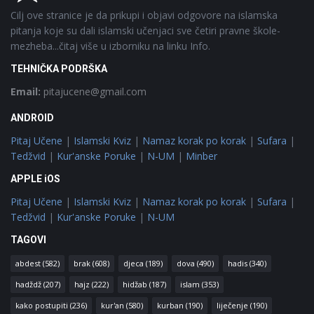
Cilj ove stranice je da prikupi i objavi odgovore na islamska
pitanja koje su dali islamski učenjaci sve četiri pravne škole-
mezheba...čitaj više u izborniku na linku Info.
TEHNIČKA PODRŠKA
Email:
pitajucene@gmail.com
ANDROID
Pitaj Učene
|
Islamski Kviz
|
Namaz korak po korak
|
Sufara
|
Tedžvid
|
Kur'anske Poruke
|
N-UM
|
Minber
APPLE iOS
Pitaj Učene
|
Islamski Kviz
|
Namaz korak po korak
|
Sufara
|
Tedžvid
|
Kur'anske Poruke
|
N-UM
TAGOVI
abdest
(582)
brak
(608)
djeca
(189)
dova
(490)
hadis
(340)
hadždž
(207)
hajz
(222)
hidžab
(187)
islam
(353)
kako postupiti
(236)
kur'an
(580)
kurban
(190)
liječenje
(190)