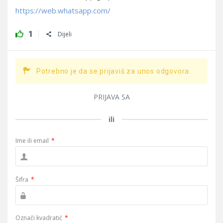
https://web.whatsapp.com/
1
Dijeli
Potrebno je da se prijaviš za unos odgovora.
PRIJAVA SA
ili
Ime ili email
*
Šifra
*
Označi kvadratić
*