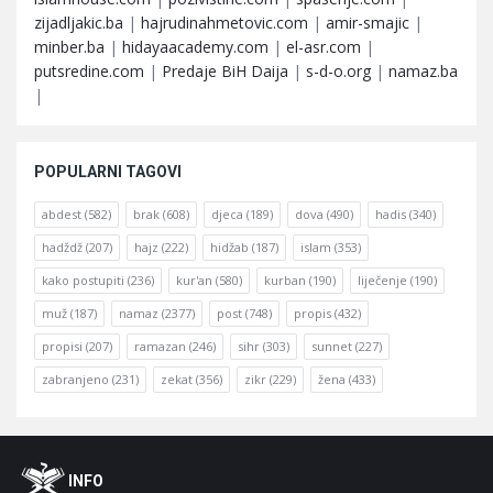
zijadljakic.ba
|
hajrudinahmetovic.com
|
amir-smajic
|
minber.ba
|
hidayaacademy.com
|
el-asr.com
|
putsredine.com
|
Predaje BiH Daija
|
s-d-o.org
|
namaz.ba
|
POPULARNI TAGOVI
abdest
(582)
brak
(608)
djeca
(189)
dova
(490)
hadis
(340)
hadždž
(207)
hajz
(222)
hidžab
(187)
islam
(353)
kako postupiti
(236)
kur'an
(580)
kurban
(190)
liječenje
(190)
muž
(187)
namaz
(2377)
post
(748)
propis
(432)
propisi
(207)
ramazan
(246)
sihr
(303)
sunnet
(227)
zabranjeno
(231)
zekat
(356)
zikr
(229)
žena
(433)
Footer
O
INFO