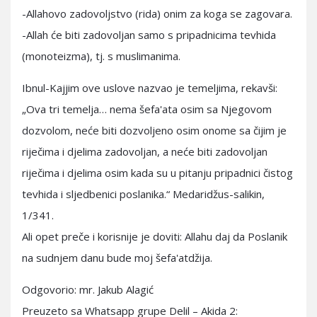
-Allahovo zadovoljstvo (rida) onim za koga se zagovara.
-Allah će biti zadovoljan samo s pripadnicima tevhida
(monoteizma), tj. s muslimanima.
Ibnul-Kajjim ove uslove nazvao je temeljima, rekavši:
„Ova tri temelja… nema šefa'ata osim sa Njegovom
dozvolom, neće biti dozvoljeno osim onome sa čijim je
riječima i djelima zadovoljan, a neće biti zadovoljan
riječima i djelima osim kada su u pitanju pripadnici čistog
tevhida i sljedbenici poslanika.“ Medaridžus-salikin,
1/341.
Ali opet preče i korisnije je doviti: Allahu daj da Poslanik
na sudnjem danu bude moj šefa'atdžija.
Odgovorio: mr. Jakub Alagić
Preuzeto sa Whatsapp grupe Delil – Akida 2: