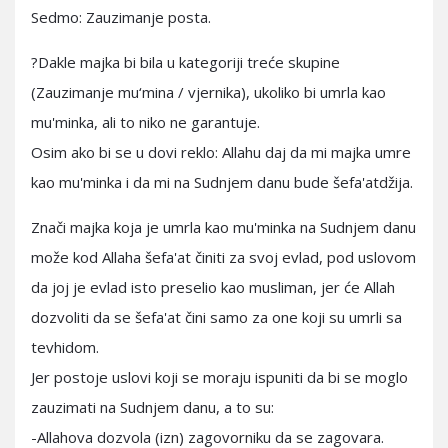
Sedmo: Zauzimanje posta.
?Dakle majka bi bila u kategoriji treće skupine
(Zauzimanje mu‘mina / vjernika), ukoliko bi umrla kao
mu'minka, ali to niko ne garantuje.
Osim ako bi se u dovi reklo: Allahu daj da mi majka umre
kao mu'minka i da mi na Sudnjem danu bude šefa'atdžija.
Znači majka koja je umrla kao mu'minka na Sudnjem danu
može kod Allaha šefa'at činiti za svoj evlad, pod uslovom
da joj je evlad isto preselio kao musliman, jer će Allah
dozvoliti da se šefa'at čini samo za one koji su umrli sa
tevhidom.
Jer postoje uslovi koji se moraju ispuniti da bi se moglo
zauzimati na Sudnjem danu, a to su:
-Allahova dozvola (izn) zagovorniku da se zagovara.