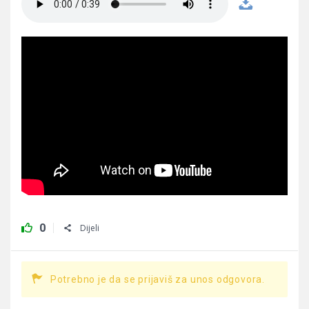
0
Dijeli
Potrebno je da se prijaviš za unos odgovora.