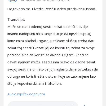
Added an answer on 06.10.2021 at 11:33
Odgovorio mr. Elvedin Pezić u video predavanju ispod.
Transkript:
Može se dati rođenoj sestri zekat s tim što ovdje
imamo nadopunu na pitanje a to je da njezin suprug
konzumira alkohol i cigare, u takvom slučaju treba dati
zekat toj sestri i kazati joj da koristi taj zekat za svoje
potrebe a ne da koristi za alkohol i cigare. Znači ne
davati njenom mužu, sestra ima pravo da dadne zekat
svojoj sestri, s tim što će joj naglasiti da je to zekat i da
od toga ne koristi ništa u stvari koje su zabranjene kao
što je kupovina duhana ili alkohola.
Audio isječak odgovora