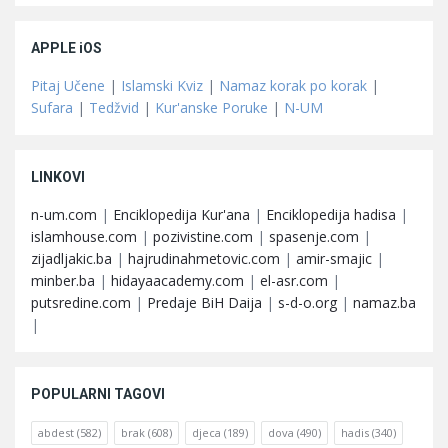
APPLE iOS
Pitaj Učene
|
Islamski Kviz
|
Namaz korak po korak
|
Sufara
|
Tedžvid
|
Kur'anske Poruke
|
N-UM
LINKOVI
n-um.com
|
Enciklopedija Kur'ana
|
Enciklopedija hadisa
|
islamhouse.com
|
pozivistine.com
|
spasenje.com
|
zijadljakic.ba
|
hajrudinahmetovic.com
|
amir-smajic
|
minber.ba
|
hidayaacademy.com
|
el-asr.com
|
putsredine.com
|
Predaje BiH Daija
|
s-d-o.org
|
namaz.ba
|
POPULARNI TAGOVI
abdest
(582)
brak
(608)
djeca
(189)
dova
(490)
hadis
(340)