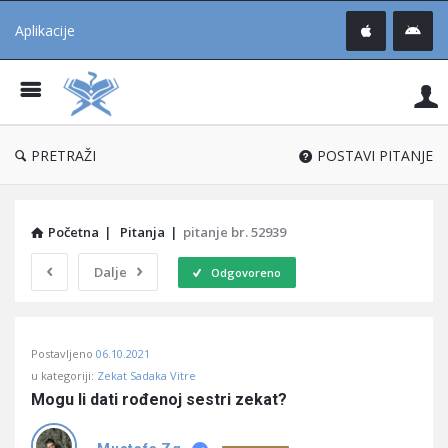
Aplikacije
Pit
Uč
®
PRETRAŽI
POSTAVI PITANJE
Početna
|
Pitanja
|
pitanje br. 52939
Dalje
Odgovoreno
Pitaj
Postavljeno
06.10.2021
Učene
u kategoriji:
Zekat Sadaka Vitre
®
Mogu li dati rođenoj sestri zekat?
Latest