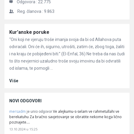
Odgovora :
22.775
Reg. članova :
9.863
Članci
Kur'anske poruke
“Oni koji ne vjeruju troše imanja svoja da bi od Allahova puta
odvraćali. Oni će ih, sigurno, utrošiti, zatim će, zbog toga, žaliti
i na kraju će pobijeđeni biti.” (El-Enfal, 36) Ne treba da nas čudi
to što nevjernici uzaludno troše svoju imovinu da bi odvratili
od islama, te pomogli ...
Više
NOVI ODGOVORI
mersadm
Ve alejkumu-s-selam ve rahmetullahi ve
je unio odgovor
berekatuhu Za bračno savjetovanje se obratite nekome koga lično
poznajete.…
13.10.2024 u 15:25