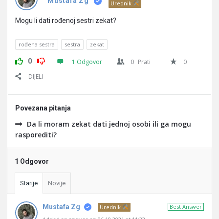
Pitanja
Mustafa Zg
Urednik
Mogu li dati rođenoj sestri zekat?
rođena sestra
sestra
zekat
0
1 Odgovor
0
Prati
0
DIJELI
Povezana pitanja
Da li moram zekat dati jednoj osobi ili ga mogu
rasporediti?
1 Odgovor
Starije
Novije
Mustafa Zg
Best Answer
Urednik