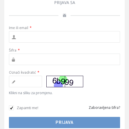
PRIJAVA SA
ili
Ime ili email
*
Šifra
*
Označi kvadratić
*
Klikni na sliku za promjenu.
Zapamti me!
Zaboravljena šifra?