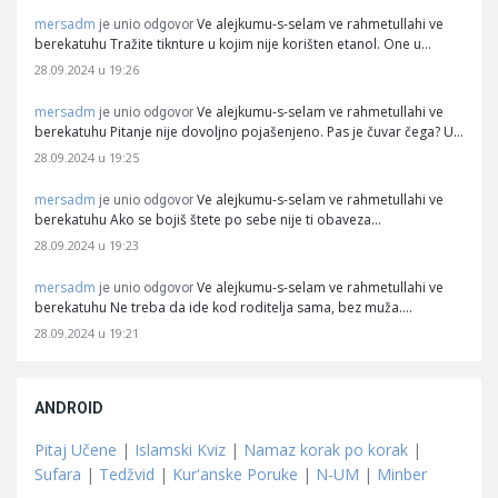
mersadm
Ve alejkumu-s-selam ve rahmetullahi ve
je unio odgovor
berekatuhu Tražite tiknture u kojim nije korišten etanol. One u…
28.09.2024 u 19:26
mersadm
Ve alejkumu-s-selam ve rahmetullahi ve
je unio odgovor
berekatuhu Pitanje nije dovoljno pojašenjeno. Pas je čuvar čega? U…
28.09.2024 u 19:25
mersadm
Ve alejkumu-s-selam ve rahmetullahi ve
je unio odgovor
berekatuhu Ako se bojiš štete po sebe nije ti obaveza…
28.09.2024 u 19:23
mersadm
Ve alejkumu-s-selam ve rahmetullahi ve
je unio odgovor
berekatuhu Ne treba da ide kod roditelja sama, bez muža.…
28.09.2024 u 19:21
ANDROID
Pitaj Učene
|
Islamski Kviz
|
Namaz korak po korak
|
Sufara
|
Tedžvid
|
Kur'anske Poruke
|
N-UM
|
Minber