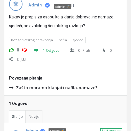
Pitanja
IT
Admin
Admin
Kakav je propis za osobu koja klanja dobrovoljne namaze
sjedeći, bez validnog šerijatskog razloga?
bez šerijatskog opravdanja
nafila
sjedeći
0
1 Odgovor
0
Prati
0
DIJELI
Povezana pitanja
Zašto moramo klanjati nafila-namaze?
1 Odgovor
Starije
Novije
Admin
Best Answer
Admin