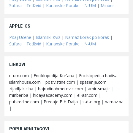
Sufara
|
Tedžvid
|
Kur'anske Poruke
|
N-UM
|
Minber
APPLE iOS
Pitaj Učene
|
Islamski Kviz
|
Namaz korak po korak
|
Sufara
|
Tedžvid
|
Kur'anske Poruke
|
N-UM
LINKOVI
n-um.com
|
Enciklopedija Kur'ana
|
Enciklopedija hadisa
|
islamhouse.com
|
pozivistine.com
|
spasenje.com
|
zijadljakic.ba
|
hajrudinahmetovic.com
|
amir-smajic
|
minber.ba
|
hidayaacademy.com
|
el-asr.com
|
putsredine.com
|
Predaje BiH Daija
|
s-d-o.org
|
namaz.ba
|
POPULARNI TAGOVI