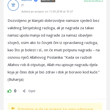
IT
Added an answer on 11.09.2018 at 10:57
Dozvoljeno je klanjati dobrovoljne namaze sjedeći bez
validnog šerijatskog razloga, ali je nagrada za takav
namaz upola manja od nagrade za namaz obavljen
stojeći, osim ako to čovjek čini iz opravdanog razloga,
kao što je bolest i sl., on će imati potpunu nagradu – na
osnovu riječi Allahovog Poslanika: ”Kada se razboli
Allahov rob ili otputuje, Allah mu upisuje nagradu djela
koja je činio dok je bio zdrav i dok je boravio kod kuće.”
(Buharija)
0
Dijeli
Potrebno je da se prijaviš za unos odgovora.