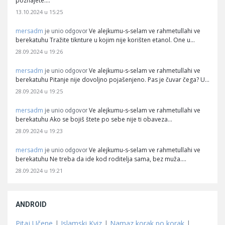
poznajete.…
13.10.2024 u 15:25
mersadm
Ve alejkumu-s-selam ve rahmetullahi ve
je unio odgovor
berekatuhu Tražite tiknture u kojim nije korišten etanol. One u…
28.09.2024 u 19:26
mersadm
Ve alejkumu-s-selam ve rahmetullahi ve
je unio odgovor
berekatuhu Pitanje nije dovoljno pojašenjeno. Pas je čuvar čega? U…
28.09.2024 u 19:25
mersadm
Ve alejkumu-s-selam ve rahmetullahi ve
je unio odgovor
berekatuhu Ako se bojiš štete po sebe nije ti obaveza…
28.09.2024 u 19:23
mersadm
Ve alejkumu-s-selam ve rahmetullahi ve
je unio odgovor
berekatuhu Ne treba da ide kod roditelja sama, bez muža.…
28.09.2024 u 19:21
ANDROID
Pitaj Učene
|
Islamski Kviz
|
Namaz korak po korak
|