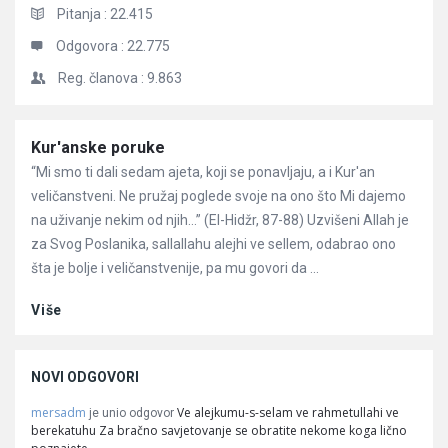
Pitanja :
22.415
Odgovora :
22.775
Reg. članova :
9.863
Članci
Kur'anske poruke
“Mi smo ti dali sedam ajeta, koji se ponavljaju, a i Kur'an
veličanstveni. Ne pružaj poglede svoje na ono što Mi dajemo
na uživanje nekim od njih…” (El-Hidžr, 87-88) Uzvišeni Allah je
za Svog Poslanika, sallallahu alejhi ve sellem, odabrao ono
šta je bolje i veličanstvenije, pa mu govori da ...
Više
NOVI ODGOVORI
mersadm
Ve alejkumu-s-selam ve rahmetullahi ve
je unio odgovor
berekatuhu Za bračno savjetovanje se obratite nekome koga lično