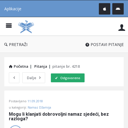
Aplikacije
Pit
Uč
®
PRETRAŽI
POSTAVI PITANJE
Početna
|
Pitanja
|
pitanje br. 4218
Dalje
Odgovoreno
Pitaj
Postavljeno
11.09.2018
Učene
u kategoriji:
Namaz Džamija
®
Mogu li klanjati dobrovoljni namaz sjedeći, bez 
razloga?
Latest