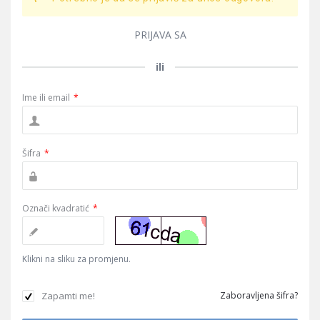
PRIJAVA SA
ili
Ime ili email
*
Šifra
*
Označi kvadratić
*
Klikni na sliku za promjenu.
Zapamti me!
Zaboravljena šifra?