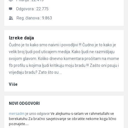
Odgovora :
22.775
Reg. članova :
9.863
Članci
Izreke daija
Čudno je to kako smo naivni i povodljivi !!! Čudno je to kako je
velik broj ljudi pod uticajem medija. Kako ljudi ne razmišljaju
svojom glavom. Koliko dnevno komentara pročitam na mome
fb profilu u kojima ljudi kritikuju moju bradu !!! Zašto oni psuju i
vrijeđaju bradu? Zato što su ...
Više
NOVI ODGOVORI
mersadm
Ve alejkumu-s-selam ve rahmetullahi ve
je unio odgovor
berekatuhu Za bračno savjetovanje se obratite nekome koga lično
poznajete.…