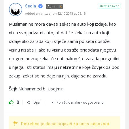
Sedin
Best Answer
Admin
Added an answer on 12.10.2018 at 06:15
Musliman ne mora davati zekat na auto koji izdaje, kao
ni na svoj privatni auto, ali dat će zekat na auto koji
izdaje ako zarada koju stječe sama po sebi dostiže
visinu nisaba ili ako tu visinu dostiže pridodata njegovu
drugom novcu; zekat će dati nakon što zarada pregodini
u njega. Isti status imaju i nekretnine koje čovjek dā pod
zakup: zekat se ne daje na njih, daje se na zaradu.
Šejh Muhammed b. Usejmin
0
Dijeli
Poništi oznaku - odgovoreno
Potrebno je da se prijaviš za unos odgovora.