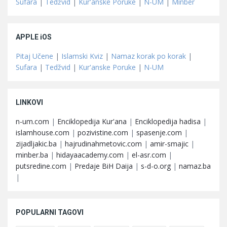
Sufara
|
Tedžvid
|
Kur'anske Poruke
|
N-UM
|
Minber
APPLE iOS
Pitaj Učene
|
Islamski Kviz
|
Namaz korak po korak
|
Sufara
|
Tedžvid
|
Kur'anske Poruke
|
N-UM
LINKOVI
n-um.com
|
Enciklopedija Kur'ana
|
Enciklopedija hadisa
|
islamhouse.com
|
pozivistine.com
|
spasenje.com
|
zijadljakic.ba
|
hajrudinahmetovic.com
|
amir-smajic
|
minber.ba
|
hidayaacademy.com
|
el-asr.com
|
putsredine.com
|
Predaje BiH Daija
|
s-d-o.org
|
namaz.ba
|
POPULARNI TAGOVI