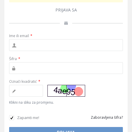
PRIJAVA SA
ili
Ime ili email
*
Šifra
*
Označi kvadratić
*
Klikni na sliku za promjenu.
Zapamti me!
Zaboravljena šifra?