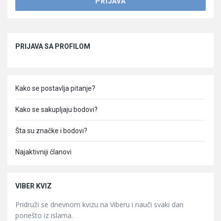
Sidebar
PRIJAVA SA PROFILOM
Kako se postavlja pitanje?
Kako se sakupljaju bodovi?
Šta su značke i bodovi?
Najaktivniji članovi
VIBER KVIZ
Pridruži se dnevnom kvizu na Viberu i nauči svaki dan
ponešto iz islama.