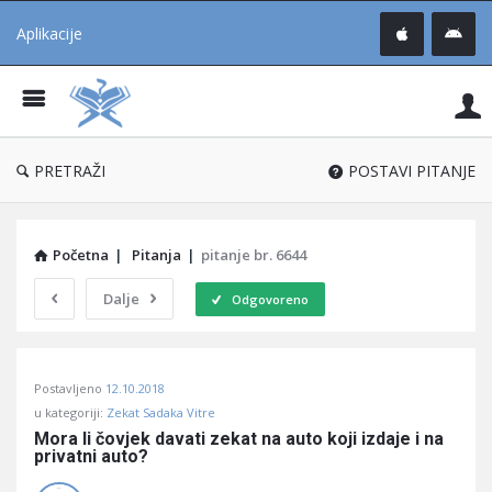
Aplikacije
Pit
Uč
®
PRETRAŽI
POSTAVI PITANJE
Početna
|
Pitanja
|
pitanje br. 6644
Dalje
Odgovoreno
Pitaj
Postavljeno
12.10.2018
Učene
u kategoriji:
Zekat Sadaka Vitre
®
Mora li čovjek davati zekat na auto koji izdaje i na 
privatni auto?
Latest