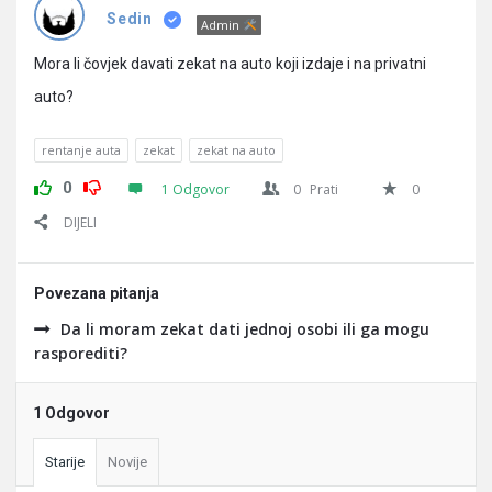
Pitanja
Sedin
Admin
Mora li čovjek davati zekat na auto koji izdaje i na privatni
auto?
rentanje auta
zekat
zekat na auto
0
1 Odgovor
0
Prati
0
DIJELI
Povezana pitanja
Da li moram zekat dati jednoj osobi ili ga mogu
rasporediti?
1 Odgovor
Starije
Novije