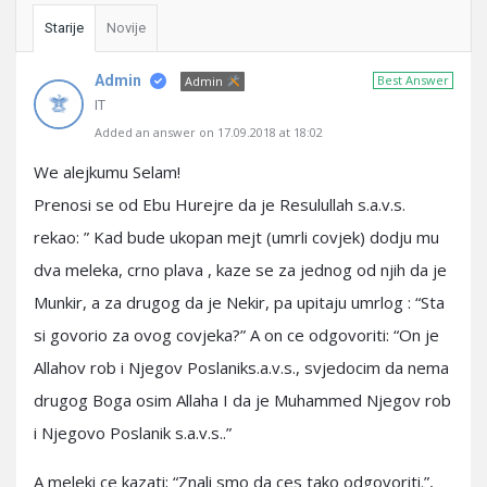
Starije
Novije
Admin
Best Answer
Admin
IT
Added an answer on 17.09.2018 at 18:02
We alejkumu Selam!
Prenosi se od Ebu Hurejre da je Resulullah s.a.v.s.
rekao: ” Kad bude ukopan mejt (umrli covjek) dodju mu
dva meleka, crno plava , kaze se za jednog od njih da je
Munkir, a za drugog da je Nekir, pa upitaju umrlog : “Sta
si govorio za ovog covjeka?” A on ce odgovoriti: “On je
Allahov rob i Njegov Poslaniks.a.v.s., svjedocim da nema
drugog Boga osim Allaha I da je Muhammed Njegov rob
i Njegovo Poslanik s.a.v.s..”
A meleki ce kazati; “Znali smo da ces tako odgovoriti.”,