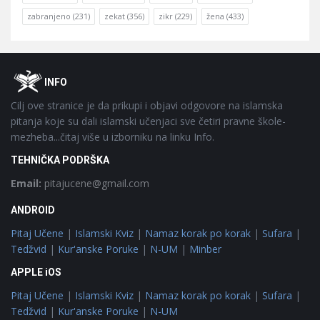
zabranjeno
(231)
zekat
(356)
zikr
(229)
žena
(433)
Footer
O
INFO
Cilj ove stranice je da prikupi i objavi odgovore na islamska
pitanja koje su dali islamski učenjaci sve četiri pravne škole-
mezheba...čitaj više u izborniku na linku Info.
TEHNIČKA PODRŠKA
Email:
pitajucene@gmail.com
ANDROID
Pitaj Učene
|
Islamski Kviz
|
Namaz korak po korak
|
Sufara
|
Tedžvid
|
Kur'anske Poruke
|
N-UM
|
Minber
APPLE iOS
Pitaj Učene
|
Islamski Kviz
|
Namaz korak po korak
|
Sufara
|
Tedžvid
|
Kur'anske Poruke
|
N-UM