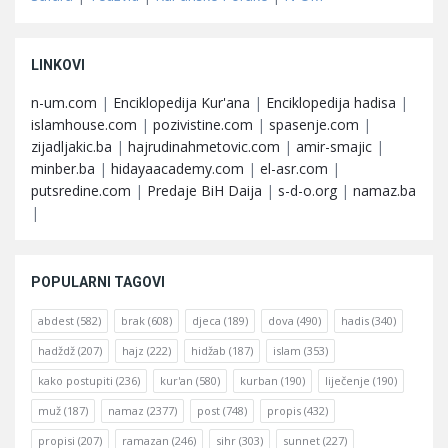
LINKOVI
n-um.com
|
Enciklopedija Kur'ana
|
Enciklopedija hadisa
|
islamhouse.com
|
pozivistine.com
|
spasenje.com
|
zijadljakic.ba
|
hajrudinahmetovic.com
|
amir-smajic
|
minber.ba
|
hidayaacademy.com
|
el-asr.com
|
putsredine.com
|
Predaje BiH Daija
|
s-d-o.org
|
namaz.ba
|
POPULARNI TAGOVI
abdest
(582)
brak
(608)
djeca
(189)
dova
(490)
hadis
(340)
hadždž
(207)
hajz
(222)
hidžab
(187)
islam
(353)
kako postupiti
(236)
kur'an
(580)
kurban
(190)
liječenje
(190)
muž
(187)
namaz
(2377)
post
(748)
propis
(432)
propisi
(207)
ramazan
(246)
sihr
(303)
sunnet
(227)