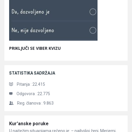
PRIKLJUČI SE VIBER KVIZU
STATISTIKA SADRŽAJA
Pitanja :
22.415
Odgovora :
22.775
Reg. članova :
9.863
Članci
Kur'anske poruke
U najtežim situacijama rečeno je: – najboljoj ženi, Merjemi,