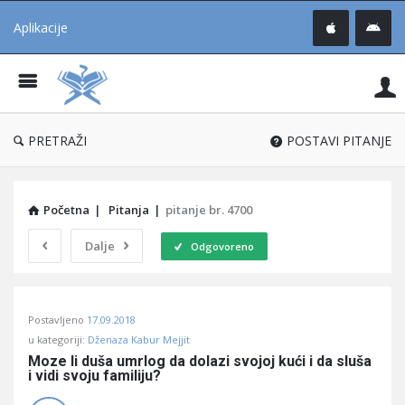
Aplikacije
Pit
Uč
®
PRETRAŽI
POSTAVI PITANJE
Početna
|
Pitanja
|
pitanje br. 4700
Dalje
Odgovoreno
Pitaj
Postavljeno
17.09.2018
Učene
u kategoriji:
Dženaza Kabur Mejjit
®
Moze li duša umrlog da dolazi svojoj kući i da sluša 
i vidi svoju familiju?
Latest