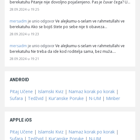
berekatuhu Pitanje nije dovoljno pojašenjeno. Pas je čuvar čega? U…
28.09.2024 u 19:25
mersadm
Ve alejkumu-s-selam ve rahmetullahi ve
je unio odgovor
berekatuhu Ako se bojiš štete po sebe nije ti obaveza…
28.09.2024 u 19:23
mersadm
Ve alejkumu-s-selam ve rahmetullahi ve
je unio odgovor
berekatuhu Ne treba da ide kod roditelja sama, bez muža.…
28.09.2024 u 19:21
ANDROID
Pitaj Učene
|
Islamski Kviz
|
Namaz korak po korak
|
Sufara
|
Tedžvid
|
Kur'anske Poruke
|
N-UM
|
Minber
APPLE iOS
Pitaj Učene
|
Islamski Kviz
|
Namaz korak po korak
|
Sufara
|
Tedžvid
|
Kur'anske Poruke
|
N-UM