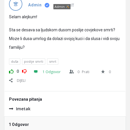
Pitanja
IT
Admin
Admin
Selam alejkum!
Sta se desava sa ljudskom dusom poslije covjekove smrti?
Moze li dusa umrlog da dolazi svojoj kuci i da slusa i vidi svoju
familiju?
duša
poslije smrti
smrt
0
1 Odgovor
0
Prati
0
DIJELI
Povezana pitanja
Imetak
1 Odgovor