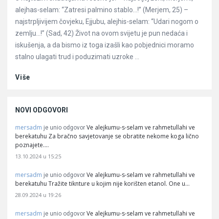
alejhas-selam: “Zatresi palmino stablo…!” (Merjem, 25) –
najstrpljivijem čovjeku, Ejjubu, alejhis-selam: “Udari nogom o
zemlju…!” (Sad, 42) Život na ovom svijetu je pun nedaća i
iskušenja, a da bismo iz toga izašli kao pobjednici moramo
stalno ulagati trud i poduzimati uzroke ...
Više
NOVI ODGOVORI
mersadm
Ve alejkumu-s-selam ve rahmetullahi ve
je unio odgovor
berekatuhu Za bračno savjetovanje se obratite nekome koga lično
poznajete.…
13.10.2024 u 15:25
mersadm
Ve alejkumu-s-selam ve rahmetullahi ve
je unio odgovor
berekatuhu Tražite tiknture u kojim nije korišten etanol. One u…
28.09.2024 u 19:26
mersadm
Ve alejkumu-s-selam ve rahmetullahi ve
je unio odgovor