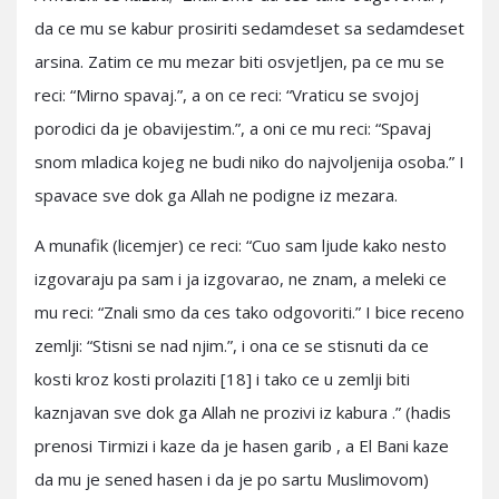
da ce mu se kabur prosiriti sedamdeset sa sedamdeset
arsina. Zatim ce mu mezar biti osvjetljen, pa ce mu se
reci: “Mirno spavaj.”, a on ce reci: “Vraticu se svojoj
porodici da je obavijestim.”, a oni ce mu reci: “Spavaj
snom mladica kojeg ne budi niko do najvoljenija osoba.” I
spavace sve dok ga Allah ne podigne iz mezara.
A munafik (licemjer) ce reci: “Cuo sam ljude kako nesto
izgovaraju pa sam i ja izgovarao, ne znam, a meleki ce
mu reci: “Znali smo da ces tako odgovoriti.” I bice receno
zemlji: “Stisni se nad njim.”, i ona ce se stisnuti da ce
kosti kroz kosti prolaziti [18] i tako ce u zemlji biti
kaznjavan sve dok ga Allah ne prozivi iz kabura .” (hadis
prenosi Tirmizi i kaze da je hasen garib , a El Bani kaze
da mu je sened hasen i da je po sartu Muslimovom)