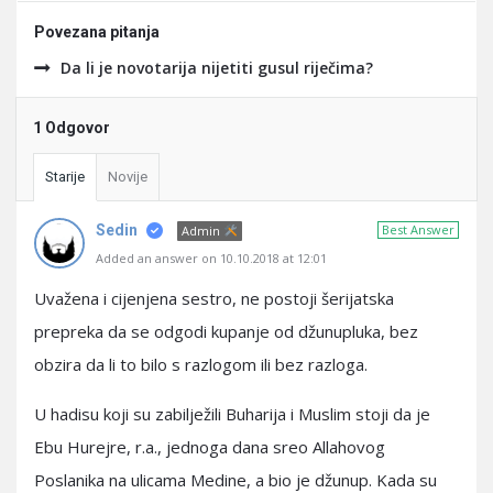
Povezana pitanja
Da li je novotarija nijetiti gusul riječima?
1 Odgovor
Starije
Novije
Sedin
Best Answer
Admin
Added an answer on 10.10.2018 at 12:01
Uvažena i cijenjena sestro, ne postoji šerijatska
prepreka da se odgodi kupanje od džunupluka, bez
obzira da li to bilo s razlogom ili bez razloga.
U hadisu koji su zabilježili Buharija i Muslim stoji da je
Ebu Hurejre, r.a., jednoga dana sreo Allahovog
Poslanika na ulicama Medine, a bio je džunup. Kada su