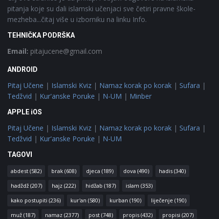
pitanja koje su dali islamski učenjaci sve četiri pravne škole-
mezheba...čitaj više u izborniku na linku Info.
TEHNIČKA PODRŠKA
Email:
pitajucene@gmail.com
ANDROID
Pitaj Učene
|
Islamski Kviz
|
Namaz korak po korak
|
Sufara
|
Tedžvid
|
Kur'anske Poruke
|
N-UM
|
Minber
APPLE iOS
Pitaj Učene
|
Islamski Kviz
|
Namaz korak po korak
|
Sufara
|
Tedžvid
|
Kur'anske Poruke
|
N-UM
TAGOVI
abdest
(582)
brak
(608)
djeca
(189)
dova
(490)
hadis
(340)
hadždž
(207)
hajz
(222)
hidžab
(187)
islam
(353)
kako postupiti
(236)
kur'an
(580)
kurban
(190)
liječenje
(190)
muž
(187)
namaz
(2377)
post
(748)
propis
(432)
propisi
(207)