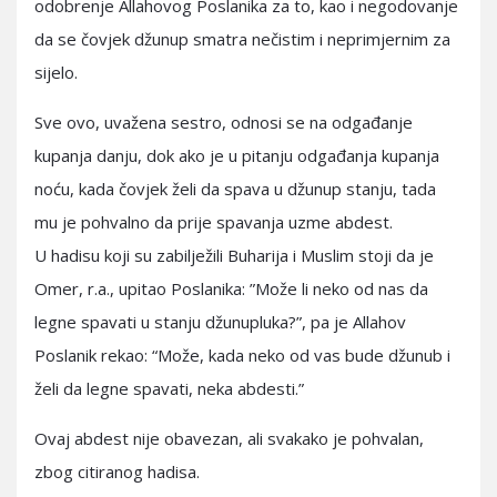
odobrenje Allahovog Poslanika za to, kao i negodovanje
da se čovjek džunup smatra nečistim i neprimjernim za
sijelo.
Sve ovo, uvažena sestro, odnosi se na odgađanje
kupanja danju, dok ako je u pitanju odgađanja kupanja
noću, kada čovjek želi da spava u džunup stanju, tada
mu je pohvalno da prije spavanja uzme abdest.
U hadisu koji su zabilježili Buharija i Muslim stoji da je
Omer, r.a., upitao Poslanika: ”Može li neko od nas da
legne spavati u stanju džunupluka?”, pa je Allahov
Poslanik rekao: “Može, kada neko od vas bude džunub i
želi da legne spavati, neka abdesti.”
Ovaj abdest nije obavezan, ali svakako je pohvalan,
zbog citiranog hadisa.