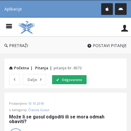
Aplikacije
Pit
Uč
®
PRETRAŽI
POSTAVI PITANJE
Početna
|
Pitanja
|
pitanje br. 6572
Dalje
Odgovoreno
Pitaj
Postavljeno
10.10.2018
Učene
u kategoriji:
Čistoća Gusul
®
Može li se gusul odgoditi ili se mora odmah 
obaviti?
Latest