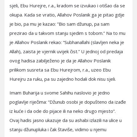
sjeli, Ebu Hurejre, r.a., kradom se izvukao i otišao da se
okupa. Kada se vratio, Allahov Poslanik ga je pitao gdje
je bio, pa mu je kazao: ”Bio sam džunup, pa sam
prezirao da u takvom stanju sjedim s tobom.” Na to mu
je Allahov Poslanik rekao: “Subhanallahi (slavljen neka je
Allah), zaista je vjernik uvijek čist.” U jednoj od predaja
ovog hadisa zabilježeno je da je Allahov Poslanik
prilikom susreta sa Ebu Hurejrom, r.a., uzeo Ebu
Hurejru za ruku, pa su zajedno hodali dok nisu sjeli.
Imam Buharija u svome Sahihu naslovio je jedno
poglavlje riječima: “Džunub osobi je dopušteno da izađe
iz kuće i da ode do pijace ili na neko drugo mjesto”.
Ovaj hadis jasno ukazuje da su ashabi izlazili na ulice u
stanju džunupluka i čak štaviše, vidimo u njemu