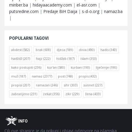
minber.ba
|
hidayaacademy.com
|
el-asr.com
|
putsredine.com
|
Predaje BiH Daija
|
s-d-o.org
|
namaz.ba
|
POPULARNI TAGOVI
abdest
(582)
brak
(608)
djeca
(189)
dova
(490)
hadis
(340)
hadždž
(207)
hajz
(222)
hidžab
(187)
islam
(353)
kako postupiti
(236)
kur'an
(580)
kurban
(190)
liječenje
(190)
muž
(187)
namaz
(2377)
post
(748)
propis
(432)
propisi
(207)
ramazan
(246)
sihr
(303)
sunnet
(227)
zabranjeno
(231)
zekat
(356)
zikr
(229)
žena
(433)
Footer
O
INFO
Cilj ove stranice je da prikupi i objavi odgovore na islamska