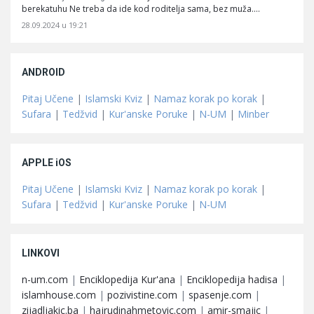
berekatuhu Ne treba da ide kod roditelja sama, bez muža.…
28.09.2024 u 19:21
ANDROID
Pitaj Učene
|
Islamski Kviz
|
Namaz korak po korak
|
Sufara
|
Tedžvid
|
Kur'anske Poruke
|
N-UM
|
Minber
APPLE iOS
Pitaj Učene
|
Islamski Kviz
|
Namaz korak po korak
|
Sufara
|
Tedžvid
|
Kur'anske Poruke
|
N-UM
LINKOVI
n-um.com
|
Enciklopedija Kur'ana
|
Enciklopedija hadisa
|
islamhouse.com
|
pozivistine.com
|
spasenje.com
|
zijadljakic.ba
|
hajrudinahmetovic.com
|
amir-smajic
|