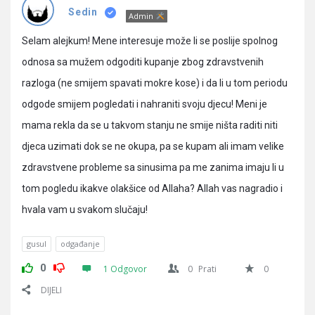
Pitanja
Sedin
Admin
Selam alejkum! Mene interesuje može li se poslije spolnog
odnosa sa mužem odgoditi kupanje zbog zdravstvenih
razloga (ne smijem spavati mokre kose) i da li u tom periodu
odgode smijem pogledati i nahraniti svoju djecu! Meni je
mama rekla da se u takvom stanju ne smije ništa raditi niti
djeca uzimati dok se ne okupa, pa se kupam ali imam velike
zdravstvene probleme sa sinusima pa me zanima imaju li u
tom pogledu ikakve olakšice od Allaha? Allah vas nagradio i
hvala vam u svakom slučaju!
gusul
odgađanje
0
1 Odgovor
0
Prati
0
DIJELI