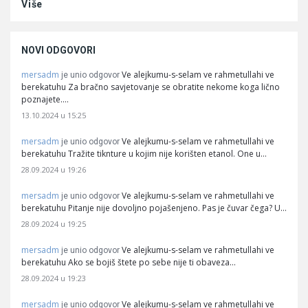
Više
NOVI ODGOVORI
mersadm
Ve alejkumu-s-selam ve rahmetullahi ve
je unio odgovor
berekatuhu Za bračno savjetovanje se obratite nekome koga lično
poznajete.…
13.10.2024 u 15:25
mersadm
Ve alejkumu-s-selam ve rahmetullahi ve
je unio odgovor
berekatuhu Tražite tiknture u kojim nije korišten etanol. One u…
28.09.2024 u 19:26
mersadm
Ve alejkumu-s-selam ve rahmetullahi ve
je unio odgovor
berekatuhu Pitanje nije dovoljno pojašenjeno. Pas je čuvar čega? U…
28.09.2024 u 19:25
mersadm
Ve alejkumu-s-selam ve rahmetullahi ve
je unio odgovor
berekatuhu Ako se bojiš štete po sebe nije ti obaveza…
28.09.2024 u 19:23
mersadm
Ve alejkumu-s-selam ve rahmetullahi ve
je unio odgovor