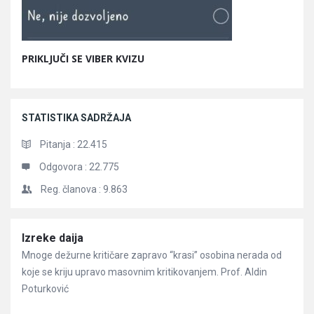
PRIKLJUČI SE VIBER KVIZU
STATISTIKA SADRŽAJA
Pitanja :
22.415
Odgovora :
22.775
Reg. članova :
9.863
Članci
Izreke daija
Mnoge dežurne kritičare zapravo “krasi” osobina nerada od
koje se kriju upravo masovnim kritikovanjem. Prof. Aldin
Poturković