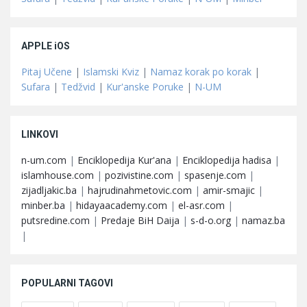
APPLE iOS
Pitaj Učene
|
Islamski Kviz
|
Namaz korak po korak
|
Sufara
|
Tedžvid
|
Kur'anske Poruke
|
N-UM
LINKOVI
n-um.com
|
Enciklopedija Kur'ana
|
Enciklopedija hadisa
|
islamhouse.com
|
pozivistine.com
|
spasenje.com
|
zijadljakic.ba
|
hajrudinahmetovic.com
|
amir-smajic
|
minber.ba
|
hidayaacademy.com
|
el-asr.com
|
putsredine.com
|
Predaje BiH Daija
|
s-d-o.org
|
namaz.ba
|
POPULARNI TAGOVI