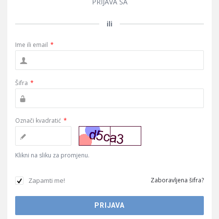
PRIJAVA SA
ili
Ime ili email
*
Šifra
*
Označi kvadratić
*
Klikni na sliku za promjenu.
Zapamti me!
Zaboravljena šifra?