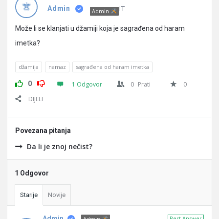
Pitanja
IT
Admin
Admin
Može li se klanjati u džamiji koja je sagrađena od haram
imetka?
džamija
namaz
sagrađena od haram imetka
0
1 Odgovor
0
Prati
0
DIJELI
Povezana pitanja
Da li je znoj nečist?
1 Odgovor
Starije
Novije
Admin
Best Answer
Admin