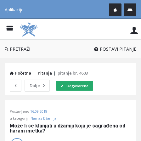
Aplikacije
Pit
Uč
®
PRETRAŽI
POSTAVI PITANJE
Početna
|
Pitanja
|
pitanje br. 4603
Dalje
Odgovoreno
Pitaj
Postavljeno
16.09.2018
Učene
u kategoriji:
Namaz Džamija
®
Može li se klanjati u džamiji koja je sagrađena od 
haram imetka?
Latest