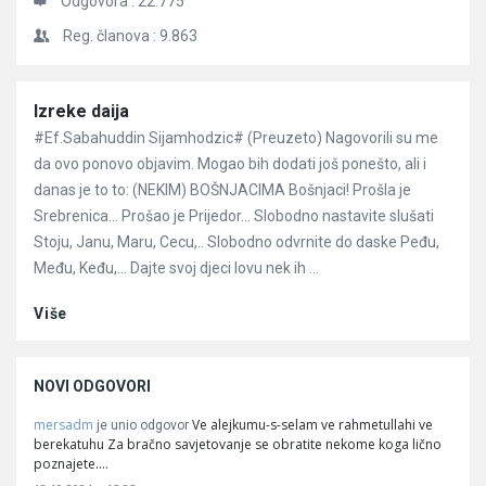
Odgovora :
22.775
Reg. članova :
9.863
Članci
Izreke daija
#Ef.Sabahuddin Sijamhodzic# (Preuzeto) Nagovorili su me
da ovo ponovo objavim. Mogao bih dodati još ponešto, ali i
danas je to to: (NEKIM) BOŠNJACIMA Bošnjaci! Prošla je
Srebrenica… Prošao je Prijedor… Slobodno nastavite slušati
Stoju, Janu, Maru, Cecu,.. Slobodno odvrnite do daske Peđu,
Među, Keđu,… Dajte svoj djeci lovu nek ih ...
Više
NOVI ODGOVORI
mersadm
Ve alejkumu-s-selam ve rahmetullahi ve
je unio odgovor
berekatuhu Za bračno savjetovanje se obratite nekome koga lično
poznajete.…