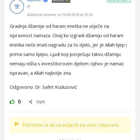
IT
Added an answer on 16.09.2018 at 10:10
Gradnja džamije od haram imetka ne utječe na
ispravnost namaza. Onaj ko izgradi džamiju od haram
imetka neće imati nagradu za to djelo, jer je Allah lijep i
prima samo lijepo. Ljudi koji posjećuju takvu džamiju
nemaju ništa s investitorovim djelom: njihov je namaz
ispravan, a Allah najbolje zna.
Odgovorio: Dr. Safet Kuduzović
0
Dijeli
Potrebno je da se prijaviš za unos odgovora.