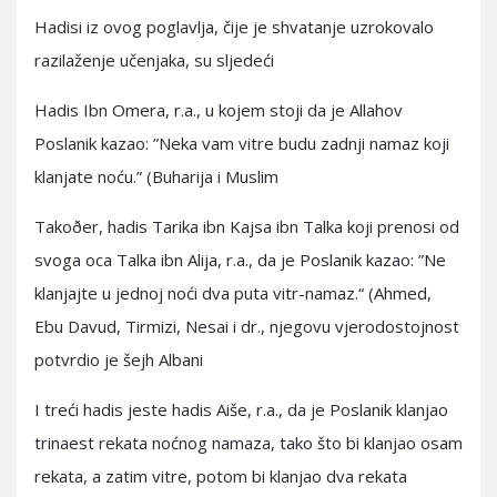
Hadisi iz ovog poglavlja, čije je shvatanje uzrokovalo
razilaženje učenjaka, su sljedeći
Hadis Ibn Omera, r.a., u kojem stoji da je Allahov
Poslanik kazao: ”Neka vam vitre budu zadnji namaz koji
klanjate noću.” (Buharija i Muslim
Takoðer, hadis Tarika ibn Kajsa ibn Talka koji prenosi od
svoga oca Talka ibn Alija, r.a., da je Poslanik kazao: ”Ne
klanjajte u jednoj noći dva puta vitr-namaz.“ (Ahmed,
Ebu Davud, Tirmizi, Nesai i dr., njegovu vjerodostojnost
potvrdio je šejh Albani
I treći hadis jeste hadis Aiše, r.a., da je Poslanik klanjao
trinaest rekata noćnog namaza, tako što bi klanjao osam
rekata, a zatim vitre, potom bi klanjao dva rekata