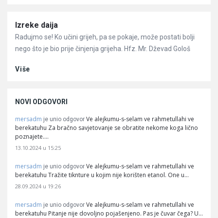
Članci
Izreke daija
Radujmo se! Ko učini grijeh, pa se pokaje, može postati bolji
nego što je bio prije činjenja grijeha. Hfz. Mr. Dževad Gološ
Više
NOVI ODGOVORI
mersadm
Ve alejkumu-s-selam ve rahmetullahi ve
je unio odgovor
berekatuhu Za bračno savjetovanje se obratite nekome koga lično
poznajete.…
13.10.2024 u 15:25
mersadm
Ve alejkumu-s-selam ve rahmetullahi ve
je unio odgovor
berekatuhu Tražite tiknture u kojim nije korišten etanol. One u…
28.09.2024 u 19:26
mersadm
Ve alejkumu-s-selam ve rahmetullahi ve
je unio odgovor
berekatuhu Pitanje nije dovoljno pojašenjeno. Pas je čuvar čega? U…