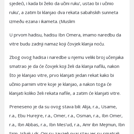
sjedeći, i kada bi želio da učini ruku’, ustao bi i učinio
ruku’, a zatim bi klanjao dva rekata sabahskih sunneta
izmeðu ezana i ikameta. (Muslim
U prvom hadisu, hadisu Ibn Omera, imamo naredbu da
vitre budu zadnji namaz koji čovjek klanja noću.
Zbog ovog hadisa i naredbe u njemu veliki broj učenjaka
smatrao je da će čovjek koji želi da klanja nafilu, nakon
što je klanjao vitre, prvo klanjati jedan rekat kako bi
učinio parnim vitre koje je klanjao, a nakon toga će
klanjati koliko želi rekata nafile, a zatim će klanjati vitre.
Preneseno je da su ovog stava bili: Alija, r.a., Usame,
r.a., Ebu Hurejre, r.a., Omer, r.a., Osman, r.a., Ibn Omer,
r.a., Ibn Abbas, r.a., Ibn Mes’ud, r.a., Amr ibn Mejmun, Ibn
Sirin, Ishak i dr. Oni su zauzeli ovaj stav jer su smatrali