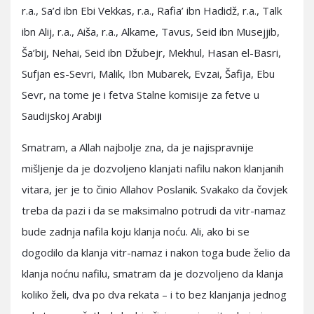
r.a., Sa’d ibn Ebi Vekkas, r.a., Rafia’ ibn Hadidž, r.a., Talk
ibn Alij, r.a., Aiša, r.a., Alkame, Tavus, Seid ibn Musejjib,
Ša’bij, Nehai, Seid ibn Džubejr, Mekhul, Hasan el-Basri,
Sufjan es-Sevri, Malik, Ibn Mubarek, Evzai, Šafija, Ebu
Sevr, na tome je i fetva Stalne komisije za fetve u
Saudijskoj Arabiji
Smatram, a Allah najbolje zna, da je najispravnije
mišljenje da je dozvoljeno klanjati nafilu nakon klanjanih
vitara, jer je to činio Allahov Poslanik. Svakako da čovjek
treba da pazi i da se maksimalno potrudi da vitr-namaz
bude zadnja nafila koju klanja noću. Ali, ako bi se
dogodilo da klanja vitr-namaz i nakon toga bude želio da
klanja noćnu nafilu, smatram da je dozvoljeno da klanja
koliko želi, dva po dva rekata – i to bez klanjanja jednog