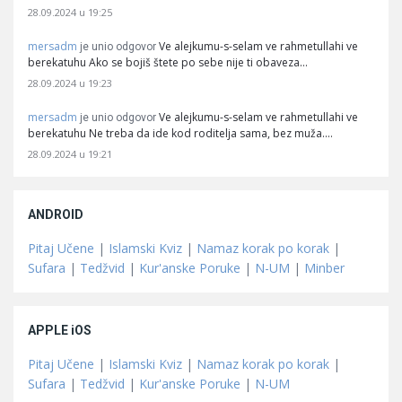
28.09.2024 u 19:25
mersadm
Ve alejkumu-s-selam ve rahmetullahi ve
je unio odgovor
berekatuhu Ako se bojiš štete po sebe nije ti obaveza…
28.09.2024 u 19:23
mersadm
Ve alejkumu-s-selam ve rahmetullahi ve
je unio odgovor
berekatuhu Ne treba da ide kod roditelja sama, bez muža.…
28.09.2024 u 19:21
ANDROID
Pitaj Učene
|
Islamski Kviz
|
Namaz korak po korak
|
Sufara
|
Tedžvid
|
Kur'anske Poruke
|
N-UM
|
Minber
APPLE iOS
Pitaj Učene
|
Islamski Kviz
|
Namaz korak po korak
|
Sufara
|
Tedžvid
|
Kur'anske Poruke
|
N-UM