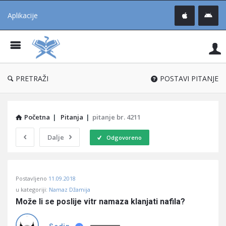
Aplikacije
Pit
Uč
®
PRETRAŽI
POSTAVI PITANJE
Početna
|
Pitanja
|
pitanje br. 4211
Dalje
Odgovoreno
Pitaj
Postavljeno
11.09.2018
Učene
u kategoriji:
Namaz Džamija
®
Može li se poslije vitr namaza klanjati nafila?
Latest