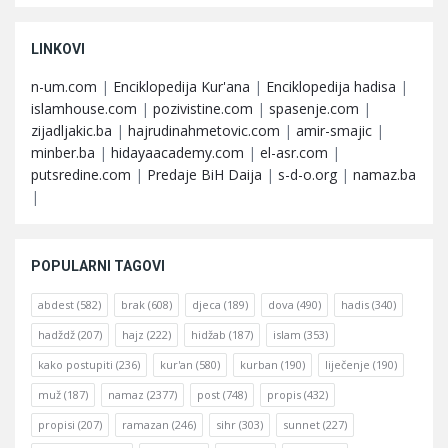
LINKOVI
n-um.com
|
Enciklopedija Kur'ana
|
Enciklopedija hadisa
|
islamhouse.com
|
pozivistine.com
|
spasenje.com
|
zijadljakic.ba
|
hajrudinahmetovic.com
|
amir-smajic
|
minber.ba
|
hidayaacademy.com
|
el-asr.com
|
putsredine.com
|
Predaje BiH Daija
|
s-d-o.org
|
namaz.ba
|
POPULARNI TAGOVI
abdest
(582)
brak
(608)
djeca
(189)
dova
(490)
hadis
(340)
hadždž
(207)
hajz
(222)
hidžab
(187)
islam
(353)
kako postupiti
(236)
kur'an
(580)
kurban
(190)
liječenje
(190)
muž
(187)
namaz
(2377)
post
(748)
propis
(432)
propisi
(207)
ramazan
(246)
sihr
(303)
sunnet
(227)