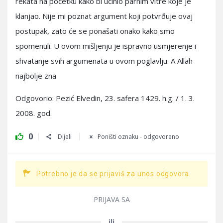
rekata na početku kako bi učinio parnim vitre koje je
klanjao. Nije mi poznat argument koji potvrðuje ovaj
postupak, zato će se ponašati onako kako smo
spomenuli. U ovom mišljenju je ispravno usmjerenje i
shvatanje svih argumenata u ovom poglavlju. A Allah
najbolje zna
Odgovorio: Pezić Elvedin, 23. safera 1429. h.g. / 1. 3.
2008. god.
0
Dijeli
Poništi oznaku - odgovoreno
Potrebno je da se prijaviš za unos odgovora.
PRIJAVA SA
ili