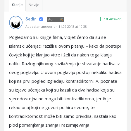
Starije
Novije
Sedin
Best Answer
Admin
Added an answer on 11.09.2018 at 10:38
Pogledamo li u knjige fikha, vidjet ćemo da su se
islamski učenjaci razišli u ovom pitanju – kako da postupi
čovjek koji je klanjao vitre i želi da nakon toga klanja
nafilu. Razlog njihovog razilaženja je shvatanje hadisa iz
ovog poglavlja. U ovom poglavlju postoji nekoliko hadisa
koji na prvi pogled izgledaju kontradiktorni. A, poznate
su izjave učenjaka koji su kazali da dva hadisa koja su
vjerodostojna ne mogu biti kontradiktorna, jer ih je
rekao onaj koji ne govori po hiru svome, te
kontradiktornost može biti samo prividna, nastala kao
plod pomanjkanja znanja i razumijevanja