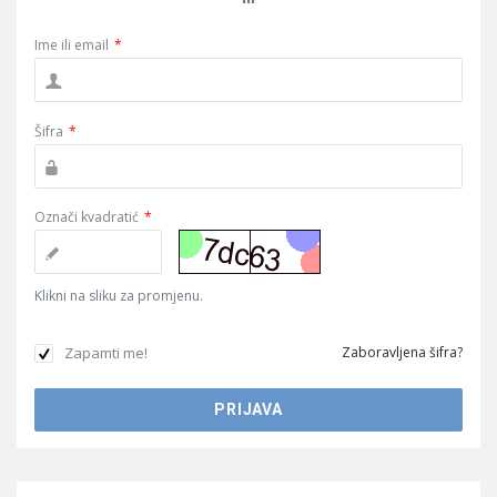
Ime ili email
*
Šifra
*
Označi kvadratić
*
Klikni na sliku za promjenu.
Zapamti me!
Zaboravljena šifra?
Sidebar