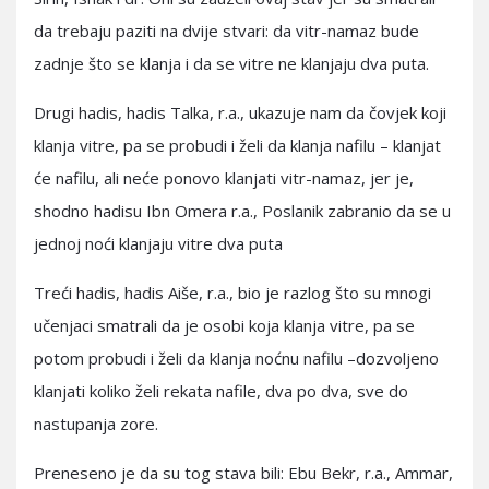
da trebaju paziti na dvije stvari: da vitr-namaz bude
zadnje što se klanja i da se vitre ne klanjaju dva puta.
Drugi hadis, hadis Talka, r.a., ukazuje nam da čovjek koji
klanja vitre, pa se probudi i želi da klanja nafilu – klanjat
će nafilu, ali neće ponovo klanjati vitr-namaz, jer je,
shodno hadisu Ibn Omera r.a., Poslanik zabranio da se u
jednoj noći klanjaju vitre dva puta
Treći hadis, hadis Aiše, r.a., bio je razlog što su mnogi
učenjaci smatrali da je osobi koja klanja vitre, pa se
potom probudi i želi da klanja noćnu nafilu –dozvoljeno
klanjati koliko želi rekata nafile, dva po dva, sve do
nastupanja zore.
Preneseno je da su tog stava bili: Ebu Bekr, r.a., Ammar,