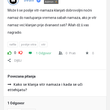
Pitanja
Sedin
Admin
Može li se poslije vitr-namaza klanjati dobrovoljni noćni
namaz do nastupanja vremena sabah namaza, ako je vitr
namaz već klanjan prije dvanaest sati? Allah dž.š.vas
nagradio.
nafila
poslije vitra
vitr
0
1 Odgovor
0
Prati
0
DIJELI
Povezana pitanja
Kako se klanja vitr namaza i kada se uči
ettehijatu?
1 Odgovor