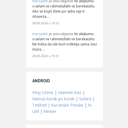
mersadm
Ve alejkumu-
je unio odgovor
s-selam ve rahmetullahi ve berekatuhu
Ako se bojiš štete po sebe nije ti
obaveza…
28.09.2024 u 19:23
mersadm
Ve alejkumu-
je unio odgovor
s-selam ve rahmetullahi ve berekatuhu
Ne treba da ide kod roditelja sama, bez
muža.…
28.09.2024 u 19:21
ANDROID
Pitaj Učene
|
Islamski Kviz
|
Namaz korak po korak
|
Sufara
|
Tedžvid
|
Kur'anske Poruke
|
N-
UM
|
Minber