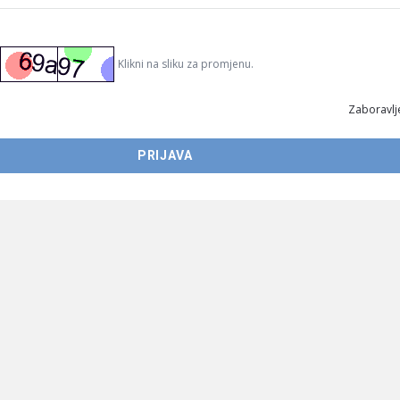
Klikni na sliku za promjenu.
Zaboravlje