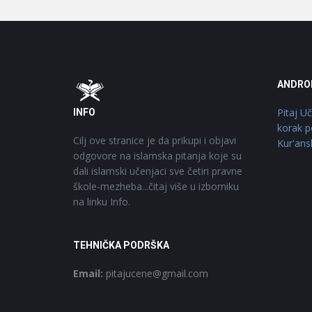
Footer
O
ANDRO
Pitaj U
INFO
korak p
Cilj ove stranice je da prikupi i objavi
Kur'ans
odgovore na islamska pitanja koje su
dali islamski učenjaci sve četiri pravne
škole-mezheba...čitaj više u izborniku
na linku Info.
TEHNIČKA PODRŠKA
Email:
pitajucene@gmail.com