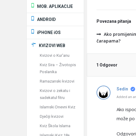
MOB. APLIKACIJE
ANDROID
Povezana pitanja
iPHONE iOS
Ako promijenim
čarapama?
KVIZOVI WEB
Kvizovi o Kur'anu
Kviz Sira – Životopis
1 Odgovor
Poslanika
Ramazanski kvizovi
Sedin
Kvizovi o zekatu i
Added an an
sadekatul fitru
Islamski Dnevni Kviz
Ako ispod
Dječiji kvizovi
može po n
Kviz Škola Islama
Odgovorio
Islamski Kviz 18+