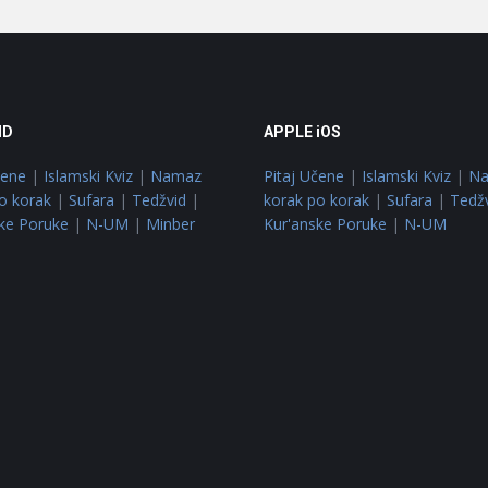
ID
APPLE iOS
čene
|
Islamski Kviz
|
Namaz
Pitaj Učene
|
Islamski Kviz
|
N
o korak
|
Sufara
|
Tedžvid
|
korak po korak
|
Sufara
|
Tedž
ke Poruke
|
N-UM
|
Minber
Kur'anske Poruke
|
N-UM