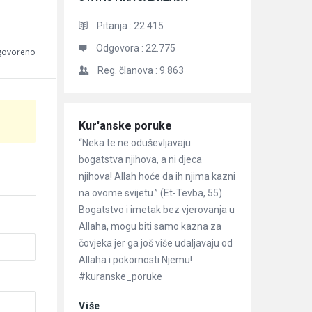
Pitanja :
22.415
Odgovora :
22.775
dgovoreno
Reg. članova :
9.863
Članci
Kur'anske poruke
“Neka te ne oduševljavaju
bogatstva njihova, a ni djeca
njihova! Allah hoće da ih njima kazni
na ovome svijetu.” (Et-Tevba, 55)
Bogatstvo i imetak bez vjerovanja u
Allaha, mogu biti samo kazna za
čovjeka jer ga još više udaljavaju od
Allaha i pokornosti Njemu!
#kuranske_poruke
Više