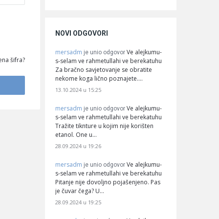
NOVI ODGOVORI
mersadm
Ve alejkumu-
je unio odgovor
na šifra?
s-selam ve rahmetullahi ve berekatuhu
Za bračno savjetovanje se obratite
nekome koga lično poznajete.…
13.10.2024 u 15:25
mersadm
Ve alejkumu-
je unio odgovor
s-selam ve rahmetullahi ve berekatuhu
Tražite tiknture u kojim nije korišten
etanol. One u…
28.09.2024 u 19:26
mersadm
Ve alejkumu-
je unio odgovor
s-selam ve rahmetullahi ve berekatuhu
Pitanje nije dovoljno pojašenjeno. Pas
je čuvar čega? U…
28.09.2024 u 19:25