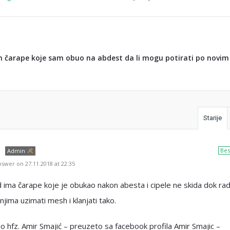
 čarape koje sam obuo na abdest da li mogu potirati po novim
Starije
Bes
Admin
swer on 27.11.2018 at 22:35
 ima čarape koje je obukao nakon abesta i cipele ne skida dok rad
jima uzimati mesh i klanjati tako.
 hfz. Amir Smajić – preuzeto sa facebook profila Amir Smajic –