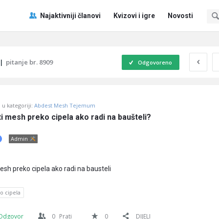
Pitaj
Pitaj
Najaktivniji članovi
Kvizovi i igre
Novosti
Učene
Učene
®
®
Navigacija
|
pitanje br. 8909
Odgovoreno
u kategoriji:
Abdest Mesh Tejemum
i mesh preko cipela ako radi na baušteli?
Admin
esh preko cipela ako radi na bausteli
o cipela
Odgovor
0
Prati
0
DIJELI