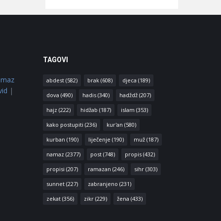
TAGOVI
amaz
abdest
(582)
brak
(608)
djeca
(189)
vid
|
dova
(490)
hadis
(340)
hadždž
(207)
hajz
(222)
hidžab
(187)
islam
(353)
kako postupiti
(236)
kur'an
(580)
kurban
(190)
liječenje
(190)
muž
(187)
namaz
(2377)
post
(748)
propis
(432)
propisi
(207)
ramazan
(246)
sihr
(303)
sunnet
(227)
zabranjeno
(231)
zekat
(356)
zikr
(229)
žena
(433)