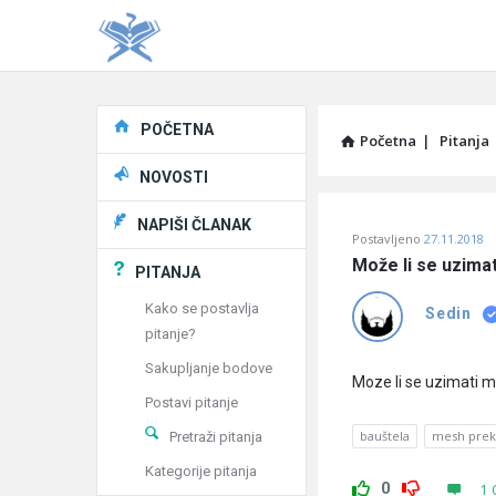
Explore
POČETNA
Početna
|
Pitanja
NOVOSTI
Pitaj
NAPIŠI ČLANAK
Postavljeno
27.11.2018
Učene
Može li se uzimat
PITANJA
®
Kako se postavlja
Sedin
pitanje?
Latest
Sakupljanje bodove
Pitanja
Moze li se uzimati m
Postavi pitanje
bauštela
mesh prek
Pretraži pitanja
Kategorije pitanja
0
1 