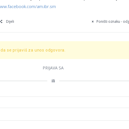
www.facebook.com/am.ibr.sm
Dijeli
Poništi oznaku - o
 da se prijaviš za unos odgovora.
PRIJAVA SA
ili