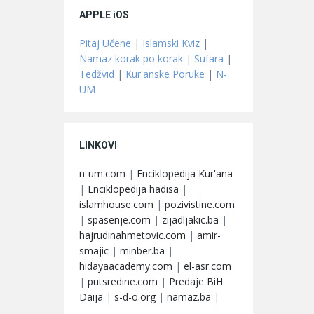
APPLE iOS
Pitaj Učene
|
Islamski Kviz
|
Namaz korak po korak
|
Sufara
|
Tedžvid
|
Kur'anske Poruke
|
N-
UM
LINKOVI
n-um.com
|
Enciklopedija Kur'ana
|
Enciklopedija hadisa
|
islamhouse.com
|
pozivistine.com
|
spasenje.com
|
zijadljakic.ba
|
hajrudinahmetovic.com
|
amir-
smajic
|
minber.ba
|
hidayaacademy.com
|
el-asr.com
|
putsredine.com
|
Predaje BiH
Daija
|
s-d-o.org
|
namaz.ba
|