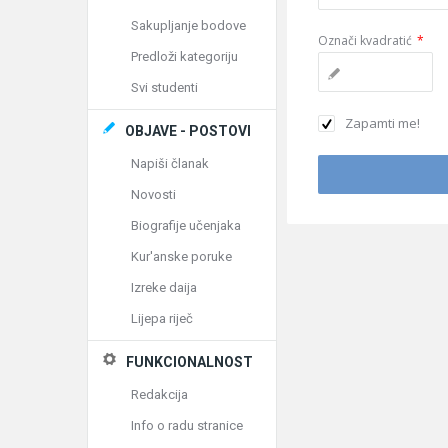
Sakupljanje bodove
Označi kvadratić
*
Predloži kategoriju
Svi studenti
Zapamti me!
OBJAVE - POSTOVI
Napiši članak
Novosti
Biografije učenjaka
Kur'anske poruke
Izreke daija
Lijepa riječ
FUNKCIONALNOST
Redakcija
Info o radu stranice