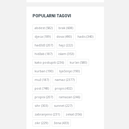
POPULARNI TAGOVI
abdest
(582)
brak
(608)
djeca
(189)
dova
(490)
hadis
(340)
hadždž
(207)
hajz
(222)
hidžab
(187)
islam
(353)
kako postupiti
(236)
kur'an
(580)
kurban
(190)
liječenje
(190)
muž
(187)
namaz
(2377)
post
(748)
propis
(432)
propisi
(207)
ramazan
(246)
sihr
(303)
sunnet
(227)
zabranjeno
(231)
zekat
(356)
zikr
(229)
žena
(433)