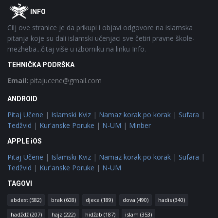
Footer
O
INFO
Cilj ove stranice je da prikupi i objavi odgovore na islamska
pitanja koje su dali islamski učenjaci sve četiri pravne škole-
mezheba...čitaj više u izborniku na linku Info.
TEHNIČKA PODRŠKA
Email:
pitajucene@gmail.com
ANDROID
Pitaj Učene
|
Islamski Kviz
|
Namaz korak po korak
|
Sufara
|
Tedžvid
|
Kur'anske Poruke
|
N-UM
|
Minber
APPLE iOS
Pitaj Učene
|
Islamski Kviz
|
Namaz korak po korak
|
Sufara
|
Tedžvid
|
Kur'anske Poruke
|
N-UM
TAGOVI
abdest
(582)
brak
(608)
djeca
(189)
dova
(490)
hadis
(340)
hadždž
(207)
hajz
(222)
hidžab
(187)
islam
(353)