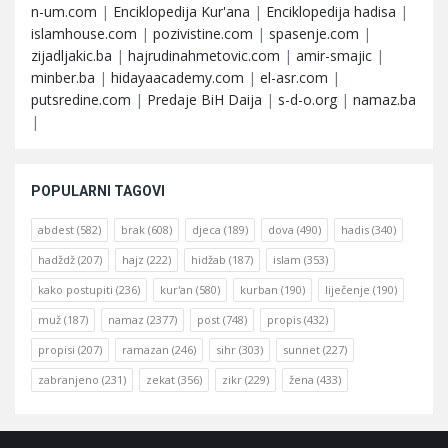
n-um.com
|
Enciklopedija Kur'ana
|
Enciklopedija hadisa
|
islamhouse.com
|
pozivistine.com
|
spasenje.com
|
zijadljakic.ba
|
hajrudinahmetovic.com
|
amir-smajic
|
minber.ba
|
hidayaacademy.com
|
el-asr.com
|
putsredine.com
|
Predaje BiH Daija
|
s-d-o.org
|
namaz.ba
|
POPULARNI TAGOVI
abdest
(582)
brak
(608)
djeca
(189)
dova
(490)
hadis
(340)
hadždž
(207)
hajz
(222)
hidžab
(187)
islam
(353)
kako postupiti
(236)
kur'an
(580)
kurban
(190)
liječenje
(190)
muž
(187)
namaz
(2377)
post
(748)
propis
(432)
propisi
(207)
ramazan
(246)
sihr
(303)
sunnet
(227)
zabranjeno
(231)
zekat
(356)
zikr
(229)
žena
(433)