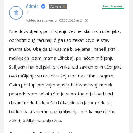
Admin
Best Answer
Admin
IT
Added an answer on 05.03.2023 at 21:00
Nije dozvoljeno, po mišljenju većine islamskih učenjaka,
oprostiti dug računajući ga kao zekat. Ovo je stav
imama Ebu Ubejda El-Kasima b. Sellama , hanefijskih ,
malikijskih (osim imama Ešheba), po jačem mišljenju
šafijskih i hanbelijskih pravnika. Od savremenih učenjaka
ovo mišljenje su odabrali šejh Ibn Baz i Ibn Usejmin.
Ovim postupkom zajmodavac bi čuvao svoj imetak
posredstvom zekata što je suprotno cilju i svrhi od
davanja zekata, kao što bi kasnio s nijetom zekata,
budući da u vrijeme pozajmljivanja imetka nije nijetio
zekat, a Allah najbolje zna.