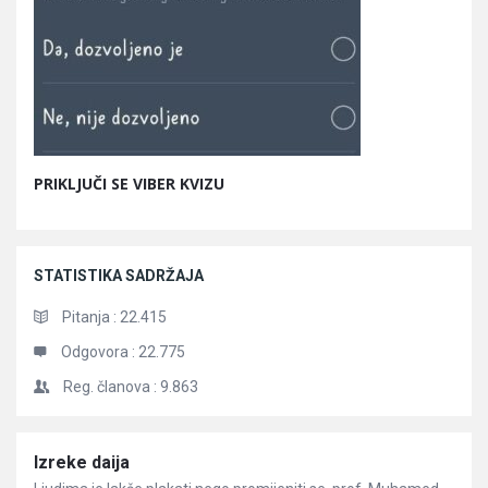
PRIKLJUČI SE VIBER KVIZU
STATISTIKA SADRŽAJA
Pitanja :
22.415
Odgovora :
22.775
Reg. članova :
9.863
Članci
Izreke daija