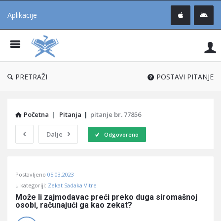
Aplikacije
Pit
Uč
®
PRETRAŽI
POSTAVI PITANJE
Početna
|
Pitanja
|
pitanje br. 77856
Dalje
Odgovoreno
Pitaj
Postavljeno
05.03.2023
Učene
u kategoriji:
Zekat Sadaka Vitre
®
Može li zajmodavac preći preko duga siromašnoj 
osobi, računajući ga kao zekat?
Latest