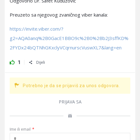
Odgovorio Dr. Safet Kuduzović
Preuzeto sa njegovog zvaničnog viber kanala:
https://invite.viber.com/?
g2=AQA0anq%2B0GacE1BBO9c%2B0%2Bb2J3sffKD%
2FYDx24bQTNhGKxclyVCqrnurscVuswXL7&lang=en
1
Dijeli
Potrebno je da se prijaviš za unos odgovora.
PRIJAVA SA
ili
Ime ili email
*