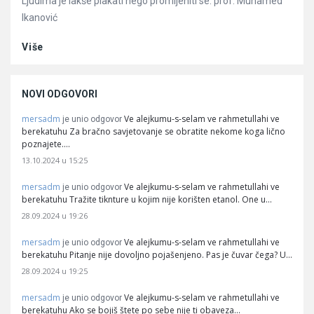
Ljudima je lakše plakati nego promijeniti se. prof. Muhamed
Ikanović
Više
NOVI ODGOVORI
mersadm
Ve alejkumu-s-selam ve rahmetullahi ve
je unio odgovor
berekatuhu Za bračno savjetovanje se obratite nekome koga lično
poznajete.…
13.10.2024 u 15:25
mersadm
Ve alejkumu-s-selam ve rahmetullahi ve
je unio odgovor
berekatuhu Tražite tiknture u kojim nije korišten etanol. One u…
28.09.2024 u 19:26
mersadm
Ve alejkumu-s-selam ve rahmetullahi ve
je unio odgovor
berekatuhu Pitanje nije dovoljno pojašenjeno. Pas je čuvar čega? U…
28.09.2024 u 19:25
mersadm
Ve alejkumu-s-selam ve rahmetullahi ve
je unio odgovor
berekatuhu Ako se bojiš štete po sebe nije ti obaveza…