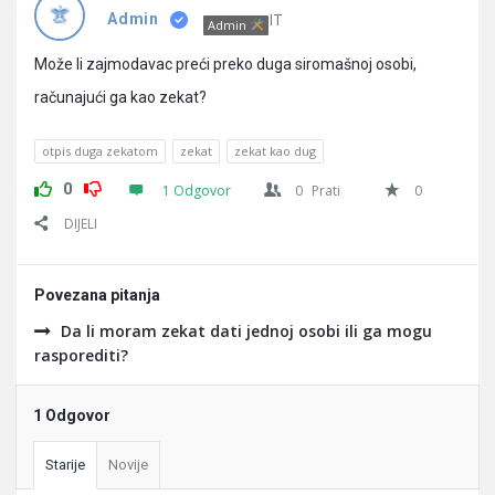
Pitanja
IT
Admin
Admin
Može li zajmodavac preći preko duga siromašnoj osobi,
računajući ga kao zekat?
otpis duga zekatom
zekat
zekat kao dug
0
1 Odgovor
0
Prati
0
DIJELI
Povezana pitanja
Da li moram zekat dati jednoj osobi ili ga mogu
rasporediti?
1 Odgovor
Starije
Novije