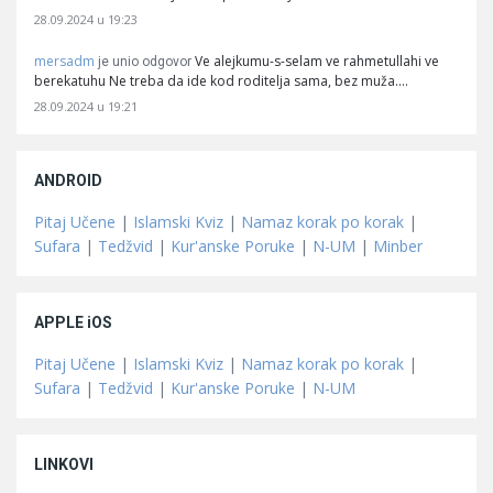
28.09.2024 u 19:23
mersadm
Ve alejkumu-s-selam ve rahmetullahi ve
je unio odgovor
berekatuhu Ne treba da ide kod roditelja sama, bez muža.…
28.09.2024 u 19:21
ANDROID
Pitaj Učene
|
Islamski Kviz
|
Namaz korak po korak
|
Sufara
|
Tedžvid
|
Kur'anske Poruke
|
N-UM
|
Minber
APPLE iOS
Pitaj Učene
|
Islamski Kviz
|
Namaz korak po korak
|
Sufara
|
Tedžvid
|
Kur'anske Poruke
|
N-UM
LINKOVI