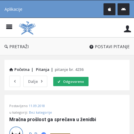
Aplikacije
Pit
Uč
®
PRETRAŽI
POSTAVI PITANJE
Početna
|
Pitanja
|
pitanje br. 4236
Dalje
Odgovoreno
Pitaj
Postavljeno
11.09.2018
Učene
u kategoriji:
Bez kategorije
®
Mračna prošlost ga sprečava u ženidbi
Latest