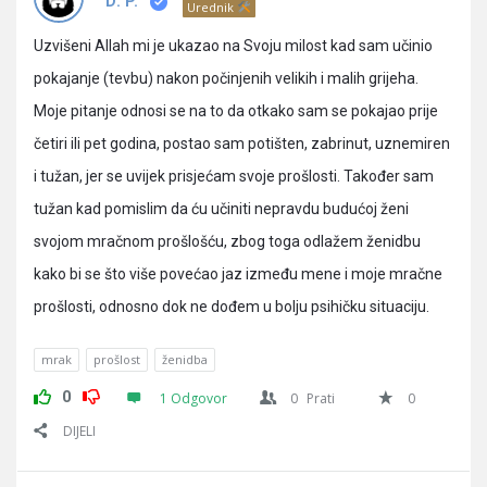
Pitanja
D. P.
Urednik
Uzvišeni Allah mi je ukazao na Svoju milost kad sam učinio
pokajanje (tevbu) nakon počinjenih velikih i malih grijeha.
Moje pitanje odnosi se na to da otkako sam se pokajao prije
četiri ili pet godina, postao sam potišten, zabrinut, uznemiren
i tužan, jer se uvijek prisjećam svoje prošlosti. Također sam
tužan kad pomislim da ću učiniti nepravdu budućoj ženi
svojom mračnom prošlošću, zbog toga odlažem ženidbu
kako bi se što više povećao jaz između mene i moje mračne
prošlosti, odnosno dok ne dođem u bolju psihičku situaciju.
mrak
prošlost
ženidba
0
1 Odgovor
0
Prati
0
DIJELI