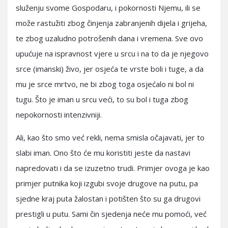
služenju svome Gospodaru, i pokornosti Njemu, ili se
može rastužiti zbog činjenja zabranjenih dijela i grijeha,
te zbog uzaludno potrošenih dana i vremena. Sve ovo
upućuje na ispravnost vjere u srcu i na to da je njegovo
srce (imanski) živo, jer osjeća te vrste boli i tuge, a da
mu je srce mrtvo, ne bi zbog toga osjećalo ni bol ni
tugu. Što je iman u srcu veći, to su bol i tuga zbog
nepokornosti intenzivniji.
Ali, kao što smo već rekli, nema smisla očajavati, jer to
slabi iman. Ono što će mu koristiti jeste da nastavi
napredovati i da se izuzetno trudi. Primjer ovoga je kao
primjer putnika koji izgubi svoje drugove na putu, pa
sjedne kraj puta žalostan i potišten što su ga drugovi
prestigli u putu. Sami čin sjedenja neće mu pomoći, već