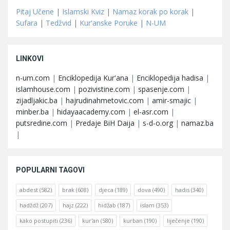
Pitaj Učene
|
Islamski Kviz
|
Namaz korak po korak
|
Sufara
|
Tedžvid
|
Kur'anske Poruke
|
N-UM
LINKOVI
n-um.com
|
Enciklopedija Kur'ana
|
Enciklopedija hadisa
|
islamhouse.com
|
pozivistine.com
|
spasenje.com
|
zijadljakic.ba
|
hajrudinahmetovic.com
|
amir-smajic
|
minber.ba
|
hidayaacademy.com
|
el-asr.com
|
putsredine.com
|
Predaje BiH Daija
|
s-d-o.org
|
namaz.ba
|
POPULARNI TAGOVI
abdest
(582)
brak
(608)
djeca
(189)
dova
(490)
hadis
(340)
hadždž
(207)
hajz
(222)
hidžab
(187)
islam
(353)
kako postupiti
(236)
kur'an
(580)
kurban
(190)
liječenje
(190)