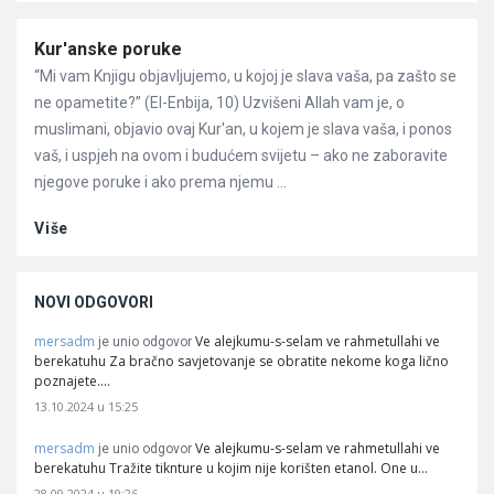
Članci
Kur'anske poruke
“Mi vam Knjigu objavljujemo, u kojoj je slava vaša, pa zašto se
ne opametite?” (El-Enbija, 10) Uzvišeni Allah vam je, o
muslimani, objavio ovaj Kur'an, u kojem je slava vaša, i ponos
vaš, i uspjeh na ovom i budućem svijetu – ako ne zaboravite
njegove poruke i ako prema njemu ...
Više
NOVI ODGOVORI
mersadm
Ve alejkumu-s-selam ve rahmetullahi ve
je unio odgovor
berekatuhu Za bračno savjetovanje se obratite nekome koga lično
poznajete.…
13.10.2024 u 15:25
mersadm
Ve alejkumu-s-selam ve rahmetullahi ve
je unio odgovor
berekatuhu Tražite tiknture u kojim nije korišten etanol. One u…
28.09.2024 u 19:26