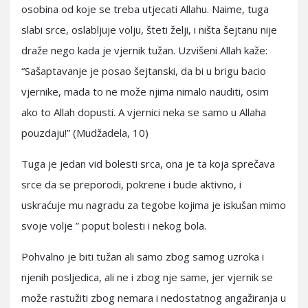
osobina od koje se treba utjecati Allahu. Naime, tuga
slabi srce, oslabljuje volju, šteti želji, i ništa šejtanu nije
draže nego kada je vjernik tužan. Uzvišeni Allah kaže:
“Sašaptavanje je posao šejtanski, da bi u brigu bacio
vjernike, mada to ne može njima nimalo nauditi, osim
ako to Allah dopusti. A vjernici neka se samo u Allaha
pouzdaju!” (Mudžadela, 10)
Tuga je jedan vid bolesti srca, ona je ta koja sprečava
srce da se preporodi, pokrene i bude aktivno, i
uskraćuje mu nagradu za tegobe kojima je iskušan mimo
svoje volje ” poput bolesti i nekog bola.
Pohvalno je biti tužan ali samo zbog samog uzroka i
njenih posljedica, ali ne i zbog nje same, jer vjernik se
može rastužiti zbog nemara i nedostatnog angažiranja u