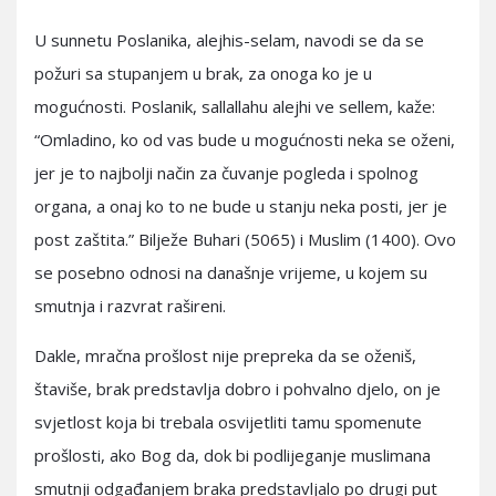
U sunnetu Poslanika, alejhis-selam, navodi se da se
požuri sa stupanjem u brak, za onoga ko je u
mogućnosti. Poslanik, sallallahu alejhi ve sellem, kaže:
“Omladino, ko od vas bude u mogućnosti neka se oženi,
jer je to najbolji način za čuvanje pogleda i spolnog
organa, a onaj ko to ne bude u stanju neka posti, jer je
post zaštita.” Bilježe Buhari (5065) i Muslim (1400). Ovo
se posebno odnosi na današnje vrijeme, u kojem su
smutnja i razvrat rašireni.
Dakle, mračna prošlost nije prepreka da se oženiš,
štaviše, brak predstavlja dobro i pohvalno djelo, on je
svjetlost koja bi trebala osvijetliti tamu spomenute
prošlosti, ako Bog da, dok bi podlijeganje muslimana
smutnji odgađanjem braka predstavljalo po drugi put