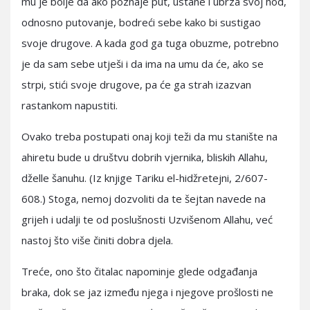
mu je bolje da ako poznaje put, ustane i ubrza svoj hod,
odnosno putovanje, bodreći sebe kako bi sustigao
svoje drugove. A kada god ga tuga obuzme, potrebno
je da sam sebe utješi i da ima na umu da će, ako se
strpi, stići svoje drugove, pa će ga strah izazvan
rastankom napustiti.
Ovako treba postupati onaj koji teži da mu stanište na
ahiretu bude u društvu dobrih vjernika, bliskih Allahu,
dželle šanuhu. (Iz knjige Tariku el-hidžretejni, 2/607-
608.) Stoga, nemoj dozvoliti da te šejtan navede na
grijeh i udalji te od poslušnosti Uzvišenom Allahu, već
nastoj što više činiti dobra djela.
Treće, ono što čitalac napominje glede odgađanja
braka, dok se jaz između njega i njegove prošlosti ne