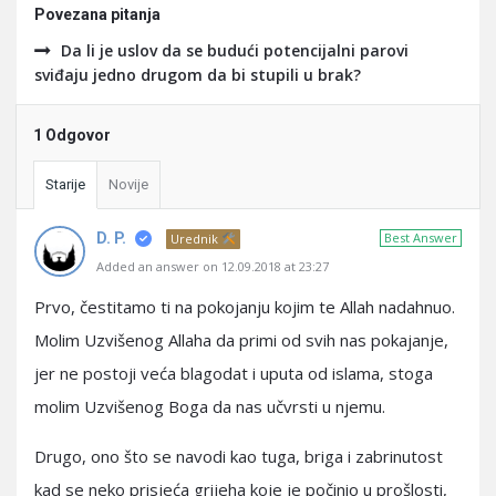
Povezana pitanja
Da li je uslov da se budući potencijalni parovi
sviđaju jedno drugom da bi stupili u brak?
1 Odgovor
Starije
Novije
D. P.
Best Answer
Urednik
Added an answer on 12.09.2018 at 23:27
Prvo, čestitamo ti na pokojanju kojim te Allah nadahnuo.
Molim Uzvišenog Allaha da primi od svih nas pokajanje,
jer ne postoji veća blagodat i uputa od islama, stoga
molim Uzvišenog Boga da nas učvrsti u njemu.
Drugo, ono što se navodi kao tuga, briga i zabrinutost
kad se neko prisjeća grijeha koje je počinio u prošlosti,