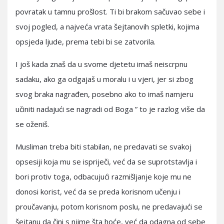
povratak u tamnu prošlost. Ti bi brakom sačuvao sebe i
svoj pogled, a najveća vrata šejtanovih spletki, kojima
opsjeda ljude, prema tebi bi se zatvorila.
I još kada znaš da u svome djetetu imaš neiscrpnu
sadaku, ako ga odgajaš u moralu i u vjeri, jer si zbog
svog braka nagrađen, posebno ako to imaš namjeru
učiniti nadajući se nagradi od Boga ” to je razlog više da
se oženiš.
Musliman treba biti stabilan, ne predavati se svakoj
opsesiji koja mu se ispriječi, već da se suprotstavlja i
bori protiv toga, odbacujući razmišljanje koje mu ne
donosi korist, već da se preda korisnom učenju i
proučavanju, potom korisnom poslu, ne predavajući se
šejtanu da čini s njime šta hoće, već da odagna od sebe