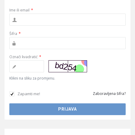
Ime ili email
*
Šifra
*
Označi kvadratić
*
Klikni na sliku za promjenu.
Zapamti me!
Zaboravljena šifra?
Sidebar