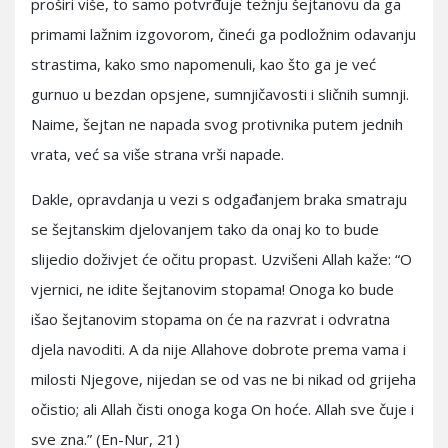
proširi više, to samo potvrđuje težnju šejtanovu da ga
primami lažnim izgovorom, čineći ga podložnim odavanju
strastima, kako smo napomenuli, kao što ga je već
gurnuo u bezdan opsjene, sumnjičavosti i sličnih sumnji.
Naime, šejtan ne napada svog protivnika putem jednih
vrata, već sa više strana vrši napade.
Dakle, opravdanja u vezi s odgađanjem braka smatraju
se šejtanskim djelovanjem tako da onaj ko to bude
slijedio doživjet će očitu propast. Uzvišeni Allah kaže: “O
vjernici, ne idite šejtanovim stopama! Onoga ko bude
išao šejtanovim stopama on će na razvrat i odvratna
djela navoditi. A da nije Allahove dobrote prema vama i
milosti Njegove, nijedan se od vas ne bi nikad od grijeha
očistio; ali Allah čisti onoga koga On hoće. Allah sve čuje i
sve zna.” (En-Nur, 21)