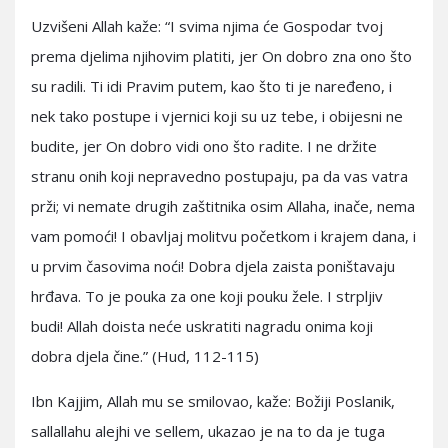
Uzvišeni Allah kaže: “I svima njima će Gospodar tvoj
prema djelima njihovim platiti, jer On dobro zna ono što
su radili. Ti idi Pravim putem, kao što ti je naređeno, i
nek tako postupe i vjernici koji su uz tebe, i obijesni ne
budite, jer On dobro vidi ono što radite. I ne držite
stranu onih koji nepravedno postupaju, pa da vas vatra
prži; vi nemate drugih zaštitnika osim Allaha, inače, nema
vam pomoći! I obavljaj molitvu početkom i krajem dana, i
u prvim časovima noći! Dobra djela zaista poništavaju
hrđava. To je pouka za one koji pouku žele. I strpljiv
budi! Allah doista neće uskratiti nagradu onima koji
dobra djela čine.” (Hud, 112-115)
Ibn Kajjim, Allah mu se smilovao, kaže: Božiji Poslanik,
sallallahu alejhi ve sellem, ukazao je na to da je tuga