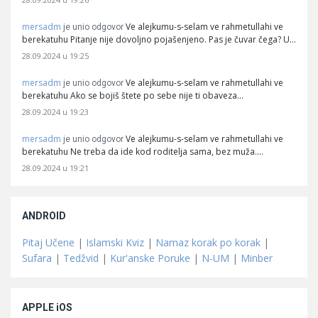
mersadm
Ve alejkumu-s-selam ve rahmetullahi ve
je unio odgovor
berekatuhu Pitanje nije dovoljno pojašenjeno. Pas je čuvar čega? U…
28.09.2024 u 19:25
mersadm
Ve alejkumu-s-selam ve rahmetullahi ve
je unio odgovor
berekatuhu Ako se bojiš štete po sebe nije ti obaveza…
28.09.2024 u 19:23
mersadm
Ve alejkumu-s-selam ve rahmetullahi ve
je unio odgovor
berekatuhu Ne treba da ide kod roditelja sama, bez muža.…
28.09.2024 u 19:21
ANDROID
Pitaj Učene
|
Islamski Kviz
|
Namaz korak po korak
|
Sufara
|
Tedžvid
|
Kur'anske Poruke
|
N-UM
|
Minber
APPLE iOS