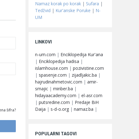
Namaz korak po korak
|
Sufara
|
Tedžvid
|
Kur'anske Poruke
|
N-
UM
LINKOVI
n-um.com
|
Enciklopedija Kur'ana
|
Enciklopedija hadisa
|
islamhouse.com
|
pozivistine.com
|
spasenje.com
|
zijadljakic.ba
|
hajrudinahmetovic.com
|
amir-
smajic
|
minber.ba
|
hidayaacademy.com
|
el-asr.com
|
putsredine.com
|
Predaje BiH
Daija
|
s-d-o.org
|
namaz.ba
|
na šifra?
POPULARNI TAGOVI