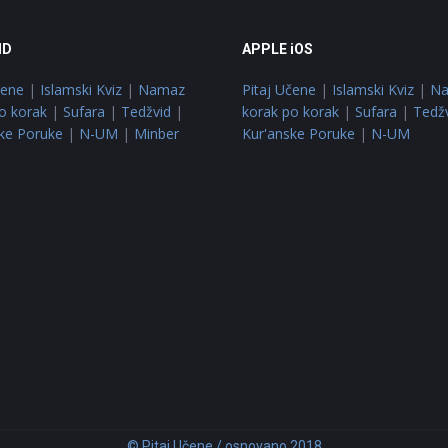
ID
APPLE iOS
čene
|
Islamski Kviz
|
Namaz
Pitaj Učene
|
Islamski Kviz
|
N
o korak
|
Sufara
|
Tedžvid
|
korak po korak
|
Sufara
|
Tedž
ke Poruke
|
N-UM
|
Minber
Kur'anske Poruke
|
N-UM
© Pitaj Učene / osnovano 2018