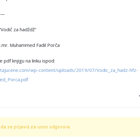
—
 “Vodič za hadždž”
fz.mr. Muhammed Fadil Porča
 pdf knjigu na linku ispod:
pitajucene.com/wp-content/uploads/2019/07/Vodic_za_hadz-hfz-
d_Porca.pdf
 da se prijaviš za unos odgovora.