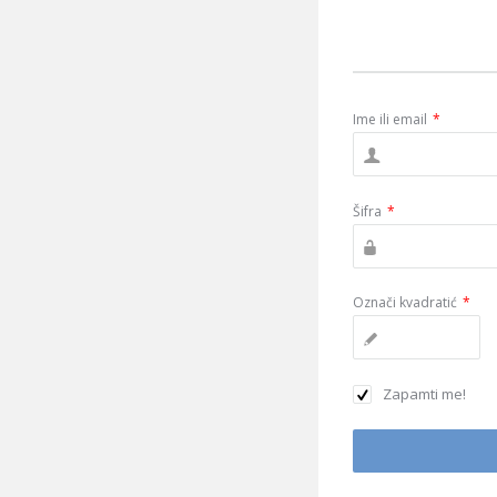
Ime ili email
*
Šifra
*
Označi kvadratić
*
Zapamti me!