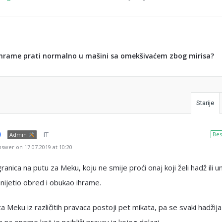
ihrame prati normalno u mašini sa omekšivaćem zbog mirisa?
Starije
IT
Bes
Admin
swer on 17.07.2019 at 10:20
granica na putu za Meku, koju ne smije proći onaj koji želi hadž ili u
anijetio obred i obukao ihrame.
a Meku iz različitih pravaca postoji pet mikata, pa se svaki hadžija