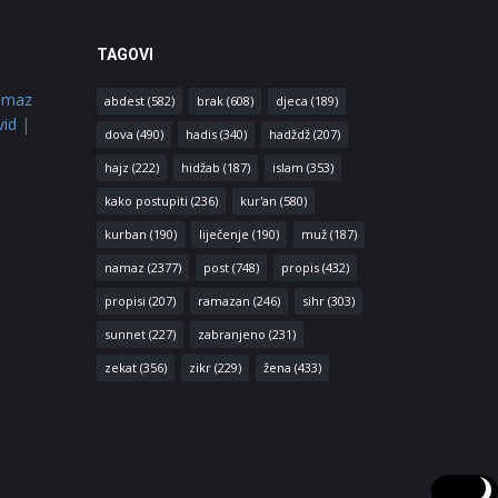
TAGOVI
amaz
abdest
(582)
brak
(608)
djeca
(189)
vid
|
dova
(490)
hadis
(340)
hadždž
(207)
hajz
(222)
hidžab
(187)
islam
(353)
kako postupiti
(236)
kur'an
(580)
kurban
(190)
liječenje
(190)
muž
(187)
namaz
(2377)
post
(748)
propis
(432)
propisi
(207)
ramazan
(246)
sihr
(303)
sunnet
(227)
zabranjeno
(231)
zekat
(356)
zikr
(229)
žena
(433)