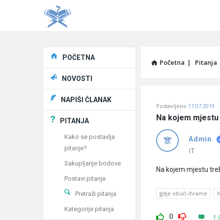
Explore
POČETNA
Početna
|
Pitanja
NOVOSTI
Pitaj
NAPIŠI ČLANAK
Postavljeno
17.07.2019
Učene
Na kojem mjestu 
PITANJA
®
Kako se postavlja
Admin
pitanje?
Latest
IT
Sakupljanje bodove
Pitanja
Na kojem mjestu treb
Postavi pitanje
gdje obući ihrame
Pretraži pitanja
Kategorije pitanja
0
1 