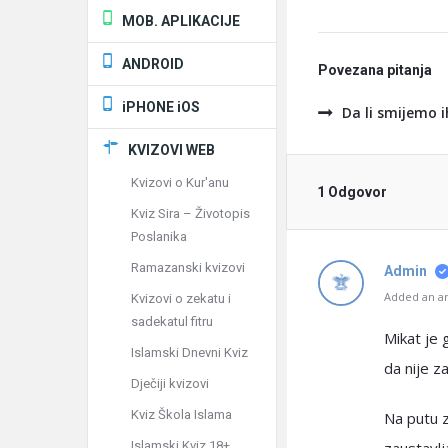
MOB. APLIKACIJE
ANDROID
Povezana pitanja
iPHONE iOS
Da li smijemo 
KVIZOVI WEB
Kvizovi o Kur'anu
1 Odgovor
Kviz Sira – Životopis
Poslanika
Ramazanski kvizovi
Admin
Added an an
Kvizovi o zekatu i
sadekatul fitru
Mikat je 
Islamski Dnevni Kviz
da nije z
Dječiji kvizovi
Kviz Škola Islama
Na putu z
Islamski Kviz 18+