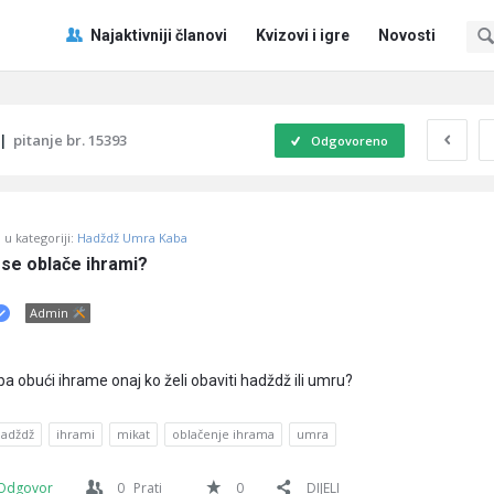
Pitaj
Pitaj
Najaktivniji članovi
Kvizovi i igre
Novosti
Učene
Učene
®
®
Navigacija
|
pitanje br. 15393
Odgovoreno
u kategoriji:
Hadždž Umra Kaba
se oblače ihrami?
Admin
a obući ihrame onaj ko želi obaviti hadždž ili umru?
hadždž
ihrami
mikat
oblačenje ihrama
umra
Odgovor
0
Prati
0
DIJELI