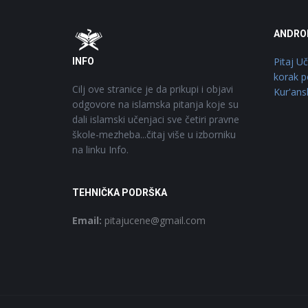
Footer
O
ANDRO
Pitaj U
INFO
korak p
Cilj ove stranice je da prikupi i objavi
Kur'ans
odgovore na islamska pitanja koje su
dali islamski učenjaci sve četiri pravne
škole-mezheba...čitaj više u izborniku
na linku Info.
TEHNIČKA PODRŠKA
Email:
pitajucene@gmail.com