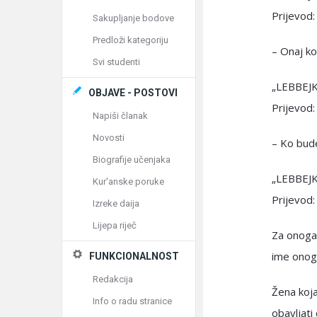
Prijevod
Sakupljanje bodove
Predloži kategoriju
– Onaj ko
Svi studenti
„LEBBEJ
OBJAVE - POSTOVI
Prijevod:
Napiši članak
Novosti
– Ko bude 
Biografije učenjaka
„LEBBEJ
Kur'anske poruke
Prijevod
Izreke daija
Lijepa riječ
Za onoga 
ime onoga
FUNKCIONALNOST
Redakcija
Žena koja
Info o radu stranice
obavljati