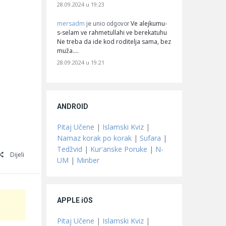
28.09.2024 u 19:23
mersadm
Ve alejkumu-
je unio odgovor
s-selam ve rahmetullahi ve berekatuhu
Ne treba da ide kod roditelja sama, bez
muža.…
28.09.2024 u 19:21
ANDROID
Pitaj Učene
|
Islamski Kviz
|
Namaz korak po korak
|
Sufara
|
Tedžvid
|
Kur'anske Poruke
|
N-
Dijeli
UM
|
Minber
APPLE iOS
Pitaj Učene
|
Islamski Kviz
|