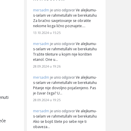
mersadm
Ve alejkumu-
je unio odgovor
s-selam ve rahmetullahi ve berekatuhu
Za bračno savjetovanje se obratite
nekome koga lično poznajete.…
13.10.2024 u 15:25
mersadm
Ve alejkumu-
je unio odgovor
s-selam ve rahmetullahi ve berekatuhu
Tražite tiknture u kojim nije korišten
etanol. One u…
28.09.2024 u 19:26
mersadm
Ve alejkumu-
je unio odgovor
s-selam ve rahmetullahi ve berekatuhu
Pitanje nije dovoljno pojašenjeno. Pas
je čuvar čega? U…
enuti
28.09.2024 u 19:25
mersadm
Ve alejkumu-
je unio odgovor
s-selam ve rahmetullahi ve berekatuhu
eće
Ako se bojiš štete po sebe nije ti
obaveza…