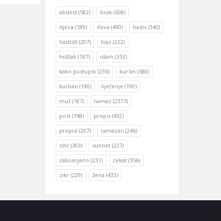
abdest
(582)
brak
(608)
djeca
(189)
dova
(490)
hadis
(340)
hadždž
(207)
hajz
(222)
hidžab
(187)
islam
(353)
kako postupiti
(236)
kur'an
(580)
kurban
(190)
liječenje
(190)
muž
(187)
namaz
(2377)
post
(748)
propis
(432)
propisi
(207)
ramazan
(246)
sihr
(303)
sunnet
(227)
zabranjeno
(231)
zekat
(356)
zikr
(229)
žena
(433)