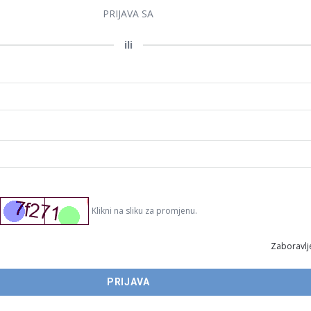
PRIJAVA SA
ili
Klikni na sliku za promjenu.
Zaboravlje