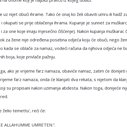
a na onome koji je najbliži pravcu iz kojeg dolazi.
e uz nijet obući ihrame. Tako će onaj ko želi obaviti umru ili hadž z
 i okupati se prije oblačenja ihrama. Kupanje je sunnet za muškarc
 i za one koje imaju mjesečno čišćenje). Nakon kupanja muškarac 
dok za žene nije određena posebna odjeća koju će obući, nego že
ao kada se oblače za namaz, vodeći računa da njihova odjeća ne 
nih boja, koje privlače pažnju.
oga, ako je vrijeme farz namaza, obaviće namaz, zatim će donijeti n
vrijeme farz namaza, onda će klanjati dva rekata, s nijetom da klan
oji su propisani nakon uzimanja abdesta. Nakon toga, donijeće nij
bred.
 želio temettu’, reći će:
KE ALLAHUMME UMRETEN.”.