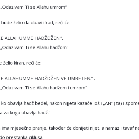
: „Odazivam Ti se Allahu umrom“
 bude želio da obavi ifrad, reći će:
KE ALLAHUMME HADŽDŽEN.”.
 „Odazivam Ti se Allahu hadžom“
želio kiran, reći će:
KE ALLAHUMME HADŽDŽEN VE UMRETEN.” .
: „Odazivam Ti se Allahu hadžom i umrom“
ko obavlja hadž bedel, nakon nijjeta kazaće još i „AN” (za) i spom
 za koga obavlja hadž.“
 ima mjesečno pranje, također će donijeti nijet, a namaz i tavaf n
 do prestanka ciklusa.