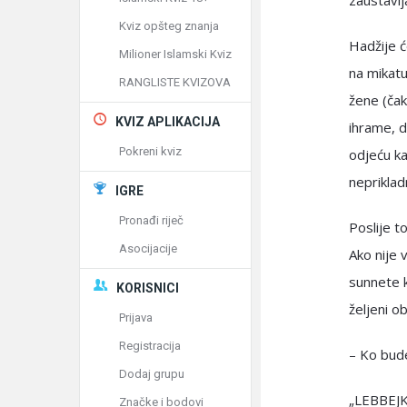
zaustavlj
Kviz opšteg znanja
Hadžije ć
Milioner Islamski Kviz
na mikatu
RANGLISTE KVIZOVA
žene (čak
KVIZ APLIKACIJA
ihrame, 
Pokreni kviz
odjeću k
nepriklad
IGRE
Pronađi riječ
Poslije t
Asocijacije
Ako nije 
sunnete k
KORISNICI
željeni o
Prijava
Registracija
– Ko bude
Dodaj grupu
„LEBBEJ
Značke i bodovi