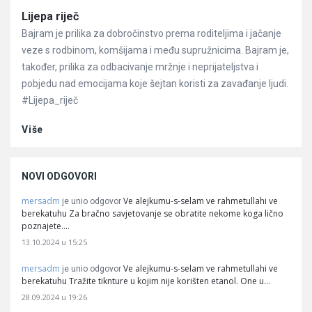
Članci
Lijepa riječ
Bajram je prilika za dobročinstvo prema roditeljima i jačanje
veze s rodbinom, komšijama i među supružnicima. Bajram je,
također, prilika za odbacivanje mržnje i neprijateljstva i
pobjedu nad emocijama koje šejtan koristi za zavađanje ljudi.
#Lijepa_riječ
Više
NOVI ODGOVORI
mersadm
Ve alejkumu-s-selam ve rahmetullahi ve
je unio odgovor
berekatuhu Za bračno savjetovanje se obratite nekome koga lično
poznajete.…
13.10.2024 u 15:25
mersadm
Ve alejkumu-s-selam ve rahmetullahi ve
je unio odgovor
berekatuhu Tražite tiknture u kojim nije korišten etanol. One u…
28.09.2024 u 19:26