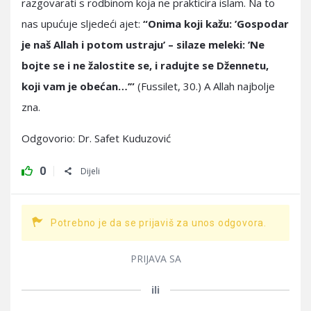
razgovarati s rodbinom koja ne prakticira islam. Na to
nas upućuje sljedeći ajet:
“Onima koji kažu: ’Gospodar
je naš Allah i potom ustraju’ – silaze meleki: ’Ne
bojte se i ne žalostite se, i radujte se Džennetu,
koji vam je obećan…’”
(Fussilet, 30.) A Allah najbolje
zna.
Odgovorio: Dr. Safet Kuduzović
0
Dijeli
Potrebno je da se prijaviš za unos odgovora.
PRIJAVA SA
ili