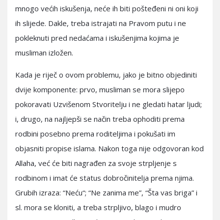
mnogo većih iskušenja, neće ih biti pošteđeni ni oni koji
ih slijede. Dakle, treba istrajati na Pravom putu i ne
pokleknuti pred nedaćama i iskušenjima kojima je
musliman izložen.
Kada je riječ o ovom problemu, jako je bitno objediniti
dvije komponente: prvo, musliman se mora slijepo
pokoravati Uzvišenom Stvoritelju i ne gledati hatar ljudi;
i, drugo, na najljepši se način treba ophoditi prema
rodbini posebno prema roditeljima i pokušati im
objasniti propise islama. Nakon toga nije odgovoran kod
Allaha, već će biti nagrađen za svoje strpljenje s
rodbinom i imat će status dobročinitelja prema njima.
Grubih izraza: “Neću“; “Ne zanima me”, “Šta vas briga” i
sl. mora se kloniti, a treba strpljivo, blago i mudro