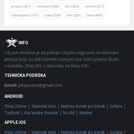
propisi
(207)
ramazan
(246)
sihr
(303)
sunnet
(227)
zabranjeno
(231)
zekat
(356)
zikr
(229)
žena
(433)
Footer
O
INFO
Cilj ove stranice je da prikupi i objavi odgovore na islamska
pitanja koje su dali islamski učenjaci sve četiri pravne škole-
mezheba...čitaj više u izborniku na linku Info.
TEHNIČKA PODRŠKA
Email:
pitajucene@gmail.com
ANDROID
Pitaj Učene
|
Islamski Kviz
|
Namaz korak po korak
|
Sufara
|
Tedžvid
|
Kur'anske Poruke
|
N-UM
|
Minber
APPLE iOS
Pitaj Učene
|
Islamski Kviz
|
Namaz korak po korak
|
Sufara
|