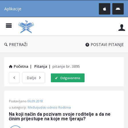
Aplikacije
Pit
Uč
®
PRETRAŽI
POSTAVI PITANJE
Početna
|
Pitanja
|
pitanje br. 3895
Dalje
Odgovoreno
Pitaj
Postavljeno
06.09.2018
Učene
u kategoriji:
Međuljudski odnosi Rodbina
®
Na koji način da pozivam svoje roditelje a da ne 
činim prijestupe na koje me tjeraju?
Latest