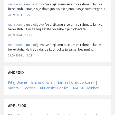
mersadm
Ve alejkumu-s-selam ve rahmetullahi ve
je unio odgovor
berekatuhu Pitanje nije dovoljno pojašenjeno. Pas je čuvar čega? U…
28.09.2024 u 19:25
mersadm
Ve alejkumu-s-selam ve rahmetullahi ve
je unio odgovor
berekatuhu Ako se bojiš štete po sebe nije ti obaveza…
28.09.2024 u 19:23
mersadm
Ve alejkumu-s-selam ve rahmetullahi ve
je unio odgovor
berekatuhu Ne treba da ide kod roditelja sama, bez muža.…
28.09.2024 u 19:21
ANDROID
Pitaj Učene
|
Islamski Kviz
|
Namaz korak po korak
|
Sufara
|
Tedžvid
|
Kur'anske Poruke
|
N-UM
|
Minber
APPLE iOS