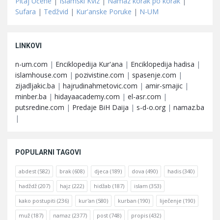
Pitaj Učene
|
Islamski Kviz
|
Namaz korak po korak
|
Sufara
|
Tedžvid
|
Kur'anske Poruke
|
N-UM
LINKOVI
n-um.com
|
Enciklopedija Kur'ana
|
Enciklopedija hadisa
|
islamhouse.com
|
pozivistine.com
|
spasenje.com
|
zijadljakic.ba
|
hajrudinahmetovic.com
|
amir-smajic
|
minber.ba
|
hidayaacademy.com
|
el-asr.com
|
putsredine.com
|
Predaje BiH Daija
|
s-d-o.org
|
namaz.ba
|
POPULARNI TAGOVI
abdest
(582)
brak
(608)
djeca
(189)
dova
(490)
hadis
(340)
hadždž
(207)
hajz
(222)
hidžab
(187)
islam
(353)
kako postupiti
(236)
kur'an
(580)
kurban
(190)
liječenje
(190)
muž
(187)
namaz
(2377)
post
(748)
propis
(432)