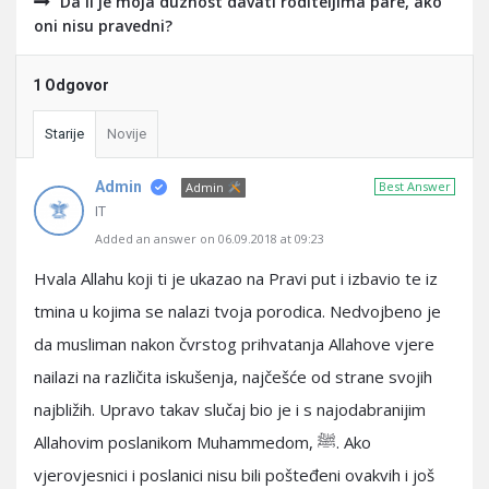
Da li je moja duznost davati roditeljima pare, ako
oni nisu pravedni?
1 Odgovor
Starije
Novije
Admin
Best Answer
Admin
IT
Added an answer on 06.09.2018 at 09:23
Hvala Allahu koji ti je ukazao na Pravi put i izbavio te iz
tmina u kojima se nalazi tvoja porodica. Nedvojbeno je
da musliman nakon čvrstog prihvatanja Allahove vjere
nailazi na različita iskušenja, najčešće od strane svojih
najbližih. Upravo takav slučaj bio je i s najodabranijim
Allahovim poslanikom Muhammedom, ﷺ. Ako
vjerovjesnici i poslanici nisu bili pošteđeni ovakvih i još