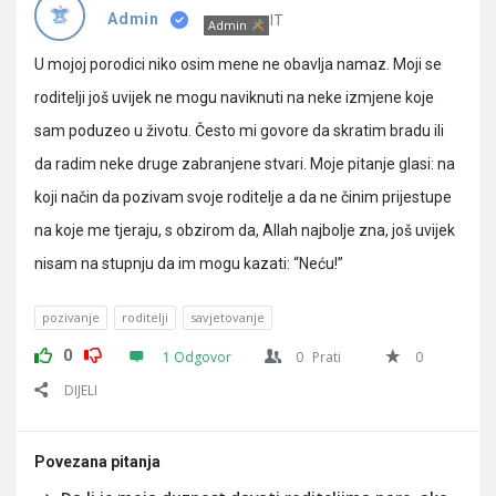
Pitanja
IT
Admin
Admin
U mojoj porodici niko osim mene ne obavlja namaz. Moji se
roditelji još uvijek ne mogu naviknuti na neke izmjene koje
sam poduzeo u životu. Često mi govore da skratim bradu ili
da radim neke druge zabranjene stvari. Moje pitanje glasi: na
koji način da pozivam svoje roditelje a da ne činim prijestupe
na koje me tjeraju, s obzirom da, Allah najbolje zna, još uvijek
nisam na stupnju da im mogu kazati: “Neću!”
pozivanje
roditelji
savjetovanje
0
1 Odgovor
0
Prati
0
DIJELI
Povezana pitanja