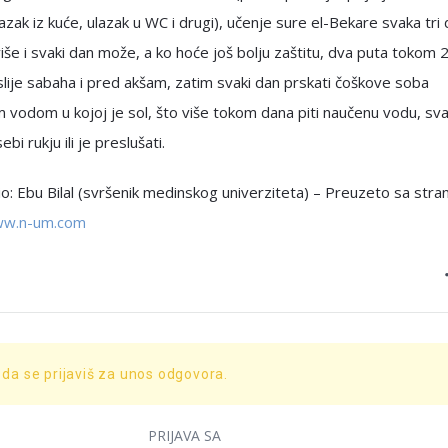
lazak iz kuće, ulazak u WC i drugi), učenje sure el-Bekare svaka tri
iše i svaki dan može, a ko hoće još bolju zaštitu, dva puta tokom 
slije sabaha i pred akšam, zatim svaki dan prskati čoškove soba
vodom u kojoj je sol, što više tokom dana piti naučenu vodu, sva
ebi rukju ili je preslušati.
: Ebu Bilal (svršenik medinskog univerziteta) – Preuzeto sa stra
ww.n-um.com
 da se prijaviš za unos odgovora.
PRIJAVA SA