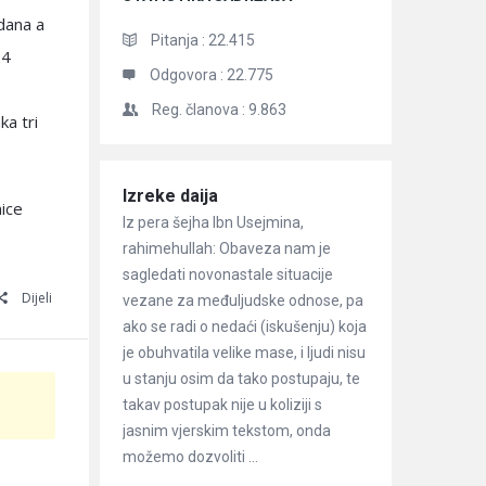
 dana a
Pitanja :
22.415
24
Odgovora :
22.775
Reg. članova :
9.863
ka tri
Članci
Izreke daija
nice
Iz pera šejha Ibn Usejmina,
rahimehullah: Obaveza nam je
sagledati novonastale situacije
Dijeli
vezane za međuljudske odnose, pa
ako se radi o nedaći (iskušenju) koja
je obuhvatila velike mase, i ljudi nisu
u stanju osim da tako postupaju, te
takav postupak nije u koliziji s
jasnim vjerskim tekstom, onda
možemo dozvoliti ...