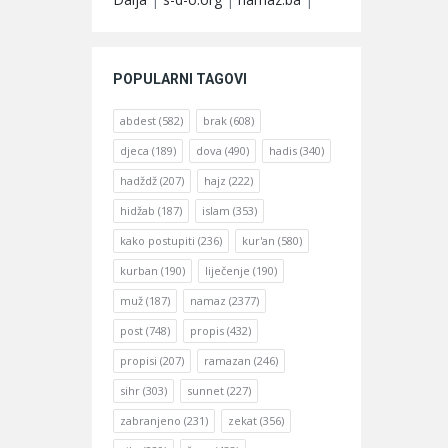
POPULARNI TAGOVI
abdest
(582)
brak
(608)
djeca
(189)
dova
(490)
hadis
(340)
hadždž
(207)
hajz
(222)
hidžab
(187)
islam
(353)
kako postupiti
(236)
kur'an
(580)
kurban
(190)
liječenje
(190)
muž
(187)
namaz
(2377)
post
(748)
propis
(432)
propisi
(207)
ramazan
(246)
sihr
(303)
sunnet
(227)
zabranjeno
(231)
zekat
(356)