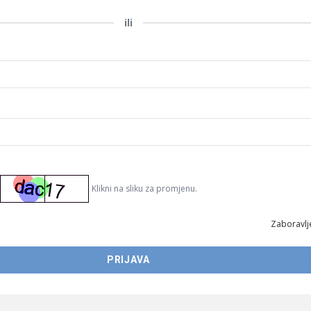
ili
Klikni na sliku za promjenu.
Zaboravlje