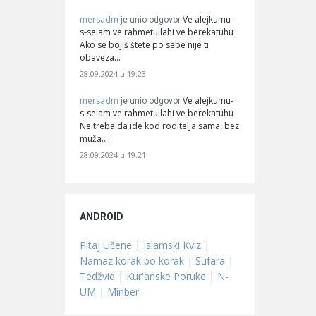
mersadm
Ve alejkumu-
je unio odgovor
s-selam ve rahmetullahi ve berekatuhu
Ako se bojiš štete po sebe nije ti
obaveza…
28.09.2024 u 19:23
mersadm
Ve alejkumu-
je unio odgovor
s-selam ve rahmetullahi ve berekatuhu
Ne treba da ide kod roditelja sama, bez
muža.…
28.09.2024 u 19:21
ANDROID
Pitaj Učene
|
Islamski Kviz
|
Namaz korak po korak
|
Sufara
|
Tedžvid
|
Kur'anske Poruke
|
N-
UM
|
Minber