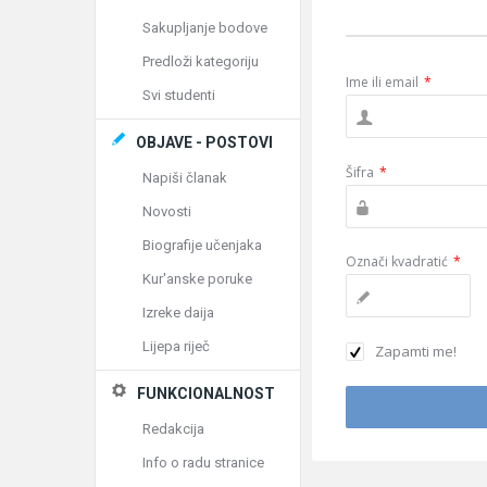
Sakupljanje bodove
Predloži kategoriju
Ime ili email
*
Svi studenti
OBJAVE - POSTOVI
Šifra
*
Napiši članak
Novosti
Biografije učenjaka
Označi kvadratić
*
Kur'anske poruke
Izreke daija
Lijepa riječ
Zapamti me!
FUNKCIONALNOST
Redakcija
Info o radu stranice