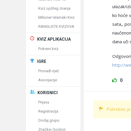
ulazak/iz
Kviz opšteg znanja
ko hoće v
Milioner Islamski Kviz
sata,, po
RANGLISTE KVIZOVA
naučenom 
KVIZ APLIKACIJA
dana uči s
Pokreni kviz
Odgovorio
IGRE
http://w
Pronađi riječ
0
Asocijacije
KORISNICI
Prijava
Potrebno je
Registracija
Dodaj grupu
Značke i bodovi