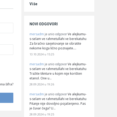
Više
NOVI ODGOVORI
mersadm
Ve alejkumu-
je unio odgovor
s-selam ve rahmetullahi ve berekatuhu
Za bračno savjetovanje se obratite
nekome koga lično poznajete.…
13.10.2024 u 15:25
mersadm
Ve alejkumu-
je unio odgovor
s-selam ve rahmetullahi ve berekatuhu
Tražite tiknture u kojim nije korišten
etanol. One u…
na šifra?
28.09.2024 u 19:26
mersadm
Ve alejkumu-
je unio odgovor
s-selam ve rahmetullahi ve berekatuhu
Pitanje nije dovoljno pojašenjeno. Pas
je čuvar čega? U…
28.09.2024 u 19:25