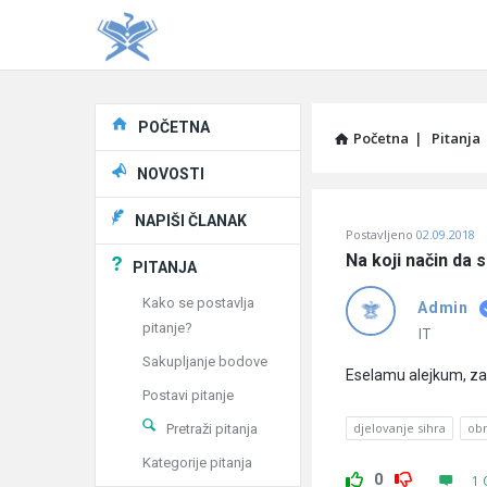
Explore
POČETNA
Početna
|
Pitanja
NOVOSTI
Pitaj
NAPIŠI ČLANAK
Postavljeno
02.09.2018
Učene
Na koji način da s
PITANJA
®
Kako se postavlja
Admin
pitanje?
Latest
IT
Sakupljanje bodove
Pitanja
Eselamu alejkum, zan
Postavi pitanje
djelovanje sihra
obn
Pretraži pitanja
Kategorije pitanja
0
1 