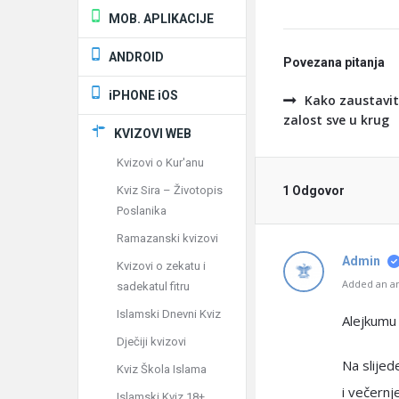
MOB. APLIKACIJE
ANDROID
Povezana pitanja
iPHONE iOS
Kako zaustaviti
zalost sve u krug
KVIZOVI WEB
Kvizovi o Kur'anu
Kviz Sira – Životopis
1 Odgovor
Poslanika
Ramazanski kvizovi
Admin
Kvizovi o zekatu i
Added an an
sadekatul fitru
Islamski Dnevni Kviz
Alejkumu
Dječiji kvizovi
Na slijed
Kviz Škola Islama
i večernj
Islamski Kviz 18+