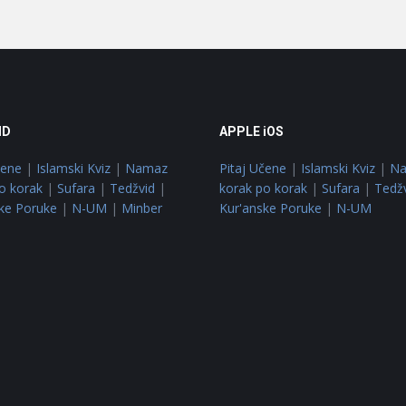
ID
APPLE iOS
čene
|
Islamski Kviz
|
Namaz
Pitaj Učene
|
Islamski Kviz
|
N
o korak
|
Sufara
|
Tedžvid
|
korak po korak
|
Sufara
|
Tedž
ke Poruke
|
N-UM
|
Minber
Kur'anske Poruke
|
N-UM