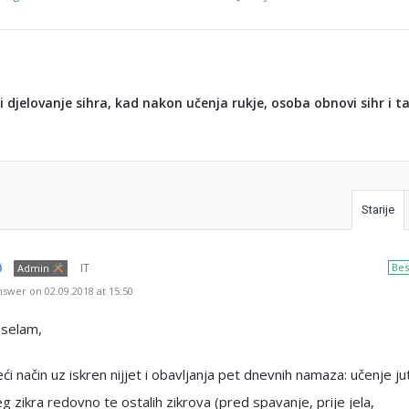
 djelovanje sihra, kad nakon učenja rukje, osoba obnovi sihr i t
Starije
IT
Bes
Admin
swer on 02.09.2018 at 15:50
 selam,
eći način uz iskren nijjet i obavljanja pet dnevnih namaza: učenje j
eg zikra redovno te ostalih zikrova (pred spavanje, prije jela,