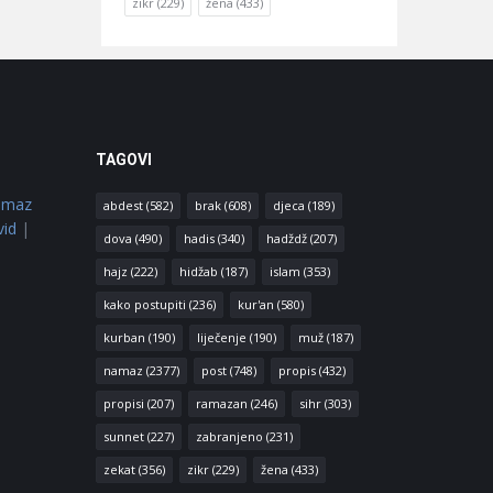
zikr
(229)
žena
(433)
TAGOVI
amaz
abdest
(582)
brak
(608)
djeca
(189)
vid
|
dova
(490)
hadis
(340)
hadždž
(207)
hajz
(222)
hidžab
(187)
islam
(353)
kako postupiti
(236)
kur'an
(580)
kurban
(190)
liječenje
(190)
muž
(187)
namaz
(2377)
post
(748)
propis
(432)
propisi
(207)
ramazan
(246)
sihr
(303)
sunnet
(227)
zabranjeno
(231)
zekat
(356)
zikr
(229)
žena
(433)