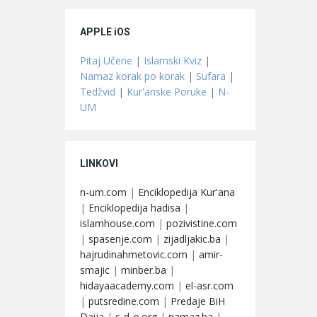
APPLE iOS
Pitaj Učene
|
Islamski Kviz
|
Namaz korak po korak
|
Sufara
|
Tedžvid
|
Kur'anske Poruke
|
N-
UM
LINKOVI
n-um.com
|
Enciklopedija Kur'ana
|
Enciklopedija hadisa
|
islamhouse.com
|
pozivistine.com
|
spasenje.com
|
zijadljakic.ba
|
hajrudinahmetovic.com
|
amir-
smajic
|
minber.ba
|
hidayaacademy.com
|
el-asr.com
|
putsredine.com
|
Predaje BiH
Daija
|
s-d-o.org
|
namaz.ba
|