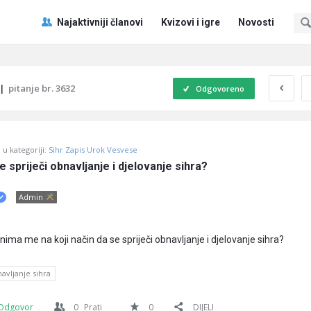
Pitaj
Pitaj
Najaktivniji članovi
Kvizovi i igre
Novosti
Učene
Učene
®
®
Navigacija
|
pitanje br. 3632
Odgovoreno
u kategoriji:
Sihr Zapis Urok Vesvese
e spriječi obnavljanje i djelovanje sihra?
Admin
ima me na koji način da se spriječi obnavljanje i djelovanje sihra?
avljanje sihra
Odgovor
0
Prati
0
DIJELI