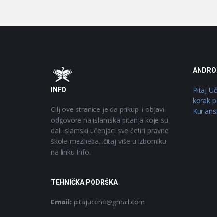
Footer
O
ANDRO
Pitaj U
INFO
korak p
Cilj ove stranice je da prikupi i objavi
Kur'ans
odgovore na islamska pitanja koje su
dali islamski učenjaci sve četiri pravne
škole-mezheba...čitaj više u izborniku
na linku Info.
TEHNIČKA PODRŠKA
Email:
pitajucene@gmail.com