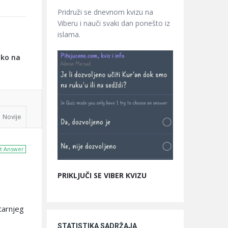
Pridruži se dnevnom kvizu na
Viberu i nauči svaki dan ponešto iz
islama.
ako na
Novije
t Answer
PRIKLJUČI SE VIBER KVIZU
utarnjeg
STATISTIKA SADRŽAJA