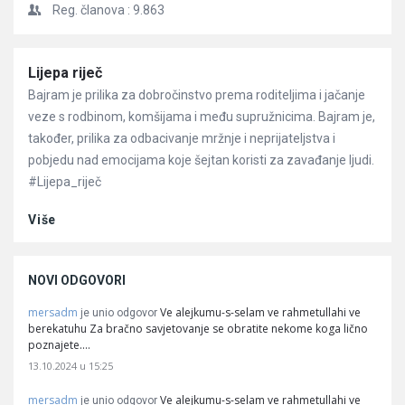
Reg. članova :
9.863
Članci
Lijepa riječ
Bajram je prilika za dobročinstvo prema roditeljima i jačanje
veze s rodbinom, komšijama i među supružnicima. Bajram je,
također, prilika za odbacivanje mržnje i neprijateljstva i
pobjedu nad emocijama koje šejtan koristi za zavađanje ljudi.
#Lijepa_riječ
Više
NOVI ODGOVORI
mersadm
Ve alejkumu-s-selam ve rahmetullahi ve
je unio odgovor
berekatuhu Za bračno savjetovanje se obratite nekome koga lično
poznajete.…
13.10.2024 u 15:25
mersadm
Ve alejkumu-s-selam ve rahmetullahi ve
je unio odgovor