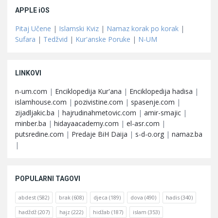
APPLE iOS
Pitaj Učene
|
Islamski Kviz
|
Namaz korak po korak
|
Sufara
|
Tedžvid
|
Kur'anske Poruke
|
N-UM
LINKOVI
n-um.com
|
Enciklopedija Kur'ana
|
Enciklopedija hadisa
|
islamhouse.com
|
pozivistine.com
|
spasenje.com
|
zijadljakic.ba
|
hajrudinahmetovic.com
|
amir-smajic
|
minber.ba
|
hidayaacademy.com
|
el-asr.com
|
putsredine.com
|
Predaje BiH Daija
|
s-d-o.org
|
namaz.ba
|
POPULARNI TAGOVI
abdest
(582)
brak
(608)
djeca
(189)
dova
(490)
hadis
(340)
hadždž
(207)
hajz
(222)
hidžab
(187)
islam
(353)