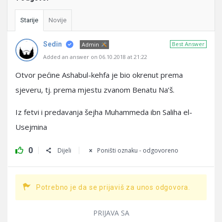
Starije
Novije
Sedin
Best Answer
Admin
Added an answer on 06.10.2018 at 21:22
Otvor pećine Ashabul-kehfa je bio okrenut prema
sjeveru, tj. prema mjestu zvanom Benatu Na’š.
Iz fetvi i predavanja šejha Muhammeda ibn Saliha el-
Usejmina
0
Dijeli
Poništi oznaku - odgovoreno
Potrebno je da se prijaviš za unos odgovora.
PRIJAVA SA