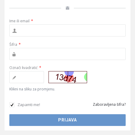
ili
Ime ili email
*
Šifra
*
Označi kvadratić
*
Klikni na sliku za promjenu.
Zapamti me!
Zaboravljena šifra?