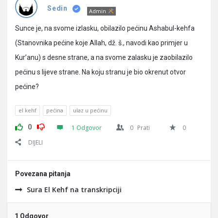
Pitanja
Sedin
Admin
Sunce je, na svome izlasku, obilazilo pećinu Ashabul-kehfa
(Stanovnika pećine koje Allah, dž. š., navodi kao primjer u
Kur’anu) s desne strane, a na svome zalasku je zaobilazilo
pećinu s lijeve strane. Na koju stranu je bio okrenut otvor
pećine?
el kehf
pećina
ulaz u pećinu
0
1 Odgovor
0
Prati
0
DIJELI
Povezana pitanja
Sura El Kehf na transkripciji
1 Odgovor