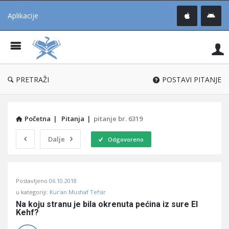
Aplikacije
Pit
Uč
®
PRETRAŽI
POSTAVI PITANJE
Početna
|
Pitanja
|
pitanje br. 6319
Dalje
Odgovoreno
Pitaj
Postavljeno
06.10.2018
Učene
u kategoriji:
Kur'an Mushaf Tefsir
®
Na koju stranu je bila okrenuta pećina iz sure El 
Kehf?
Latest