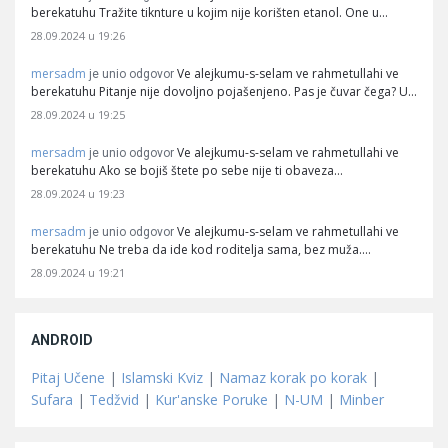
berekatuhu Tražite tiknture u kojim nije korišten etanol. One u…
28.09.2024 u 19:26
mersadm
Ve alejkumu-s-selam ve rahmetullahi ve
je unio odgovor
berekatuhu Pitanje nije dovoljno pojašenjeno. Pas je čuvar čega? U…
28.09.2024 u 19:25
mersadm
Ve alejkumu-s-selam ve rahmetullahi ve
je unio odgovor
berekatuhu Ako se bojiš štete po sebe nije ti obaveza…
28.09.2024 u 19:23
mersadm
Ve alejkumu-s-selam ve rahmetullahi ve
je unio odgovor
berekatuhu Ne treba da ide kod roditelja sama, bez muža.…
28.09.2024 u 19:21
ANDROID
Pitaj Učene
|
Islamski Kviz
|
Namaz korak po korak
|
Sufara
|
Tedžvid
|
Kur'anske Poruke
|
N-UM
|
Minber