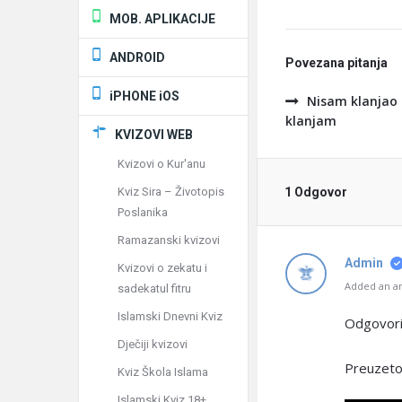
MOB. APLIKACIJE
ANDROID
Povezana pitanja
iPHONE iOS
Nisam klanjao 
klanjam
KVIZOVI WEB
Kvizovi o Kur'anu
Kviz Sira – Životopis
1 Odgovor
Poslanika
Ramazanski kvizovi
Admin
Kvizovi o zekatu i
Added an an
sadekatul fitru
Islamski Dnevni Kviz
Odgovori
Dječiji kvizovi
Preuzeto
Kviz Škola Islama
Islamski Kviz 18+