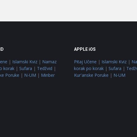
ID
APPLE iOS
čene
|
Islamski Kviz
|
Namaz
Pitaj Učene
|
Islamski Kviz
|
N
o korak
|
Sufara
|
Tedžvid
|
korak po korak
|
Sufara
|
Tedž
ke Poruke
|
N-UM
|
Minber
Kur'anske Poruke
|
N-UM