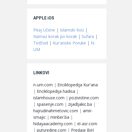
APPLE iOS
Pitaj Učene
|
Islamski Kviz
|
Namaz korak po korak
|
Sufara
|
Tedžvid
|
Kur'anske Poruke
|
N-
UM
LINKOVI
n-um.com
|
Enciklopedija Kur'ana
|
Enciklopedija hadisa
|
islamhouse.com
|
pozivistine.com
|
spasenje.com
|
zijadljakic.ba
|
hajrudinahmetovic.com
|
amir-
smajic
|
minber.ba
|
hidayaacademy.com
|
el-asr.com
|
putsredine.com
|
Predaje BiH