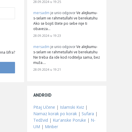
28.09.2024 u 19:25
mersadm
Ve alejkumu-
je unio odgovor
s-selam ve rahmetullahi ve berekatuhu
Ako se bojiš štete po sebe nije ti
obaveza…
28.09.2024 u 19:23
mersadm
Ve alejkumu-
je unio odgovor
s-selam ve rahmetullahi ve berekatuhu
na šifra?
Ne treba da ide kod roditelja sama, bez
muža.…
28.09.2024 u 19:21
ANDROID
Pitaj Učene
|
Islamski Kviz
|
Namaz korak po korak
|
Sufara
|
Tedžvid
|
Kur'anske Poruke
|
N-
UM
|
Minber