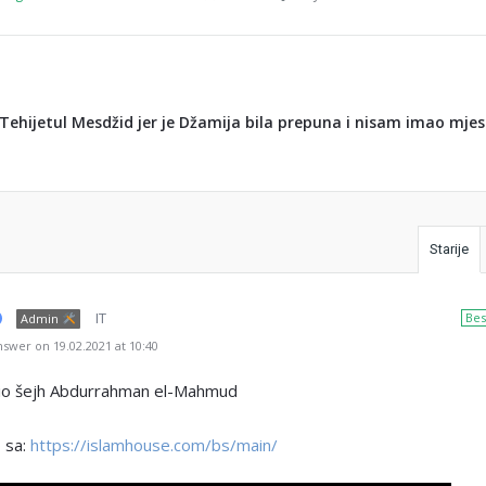
Tehijetul Mesdžid jer je Džamija bila prepuna i nisam imao mje
Starije
IT
Bes
Admin
swer on 19.02.2021 at 10:40
o šejh Abdurrahman el-Mahmud
 sa:
https://islamhouse.com/bs/main/