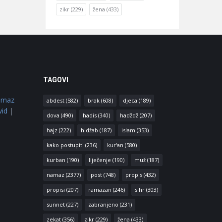
zikr
(229)
žena
(433)
TAGOVI
amaz
abdest
(582)
brak
(608)
djeca
(189)
vid
|
dova
(490)
hadis
(340)
hadždž
(207)
hajz
(222)
hidžab
(187)
islam
(353)
kako postupiti
(236)
kur'an
(580)
kurban
(190)
liječenje
(190)
muž
(187)
namaz
(2377)
post
(748)
propis
(432)
propisi
(207)
ramazan
(246)
sihr
(303)
sunnet
(227)
zabranjeno
(231)
zekat
(356)
zikr
(229)
žena
(433)