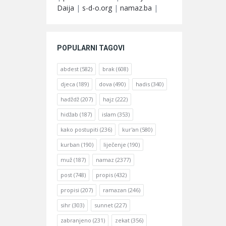
Daija
|
s-d-o.org
|
namaz.ba
|
POPULARNI TAGOVI
abdest
(582)
brak
(608)
djeca
(189)
dova
(490)
hadis
(340)
hadždž
(207)
hajz
(222)
hidžab
(187)
islam
(353)
kako postupiti
(236)
kur'an
(580)
kurban
(190)
liječenje
(190)
muž
(187)
namaz
(2377)
post
(748)
propis
(432)
propisi
(207)
ramazan
(246)
sihr
(303)
sunnet
(227)
zabranjeno
(231)
zekat
(356)