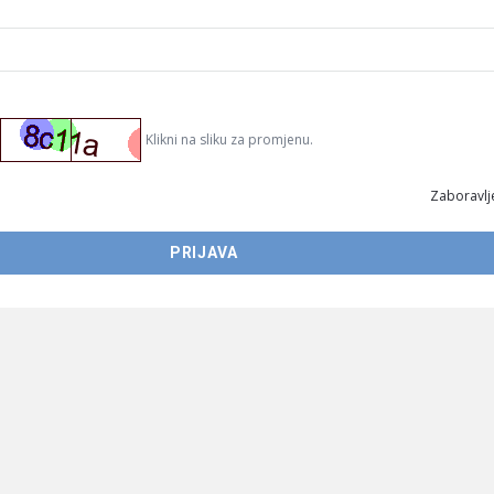
Klikni na sliku za promjenu.
Zaboravlje