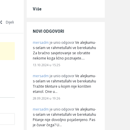
Više
Dijeli
NOVI ODGOVORI
mersadm
Ve alejkumu-
je unio odgovor
s-selam ve rahmetullahi ve berekatuhu
Za bračno savjetovanje se obratite
nekome koga lično poznajete.…
13.10.2024 u 15:25
mersadm
Ve alejkumu-
je unio odgovor
s-selam ve rahmetullahi ve berekatuhu
Tražite tiknture u kojim nije korišten
etanol. One u…
28.09.2024 u 19:26
mersadm
Ve alejkumu-
je unio odgovor
s-selam ve rahmetullahi ve berekatuhu
Pitanje nije dovoljno pojašenjeno. Pas
je čuvar čega? U…