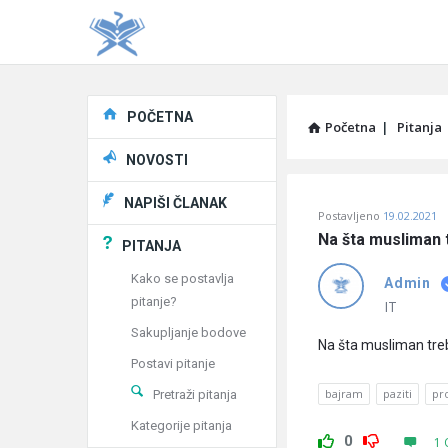
Explore
POČETNA
Početna
|
Pitanja
NOVOSTI
Pitaj
NAPIŠI ČLANAK
Postavljeno
19.02.2021
Učene
Na šta musliman t
PITANJA
®
Kako se postavlja
Admin
pitanje?
Latest
IT
Sakupljanje bodove
Pitanja
Na šta musliman treb
Postavi pitanje
bajram
paziti
pr
Pretraži pitanja
Kategorije pitanja
0
1 