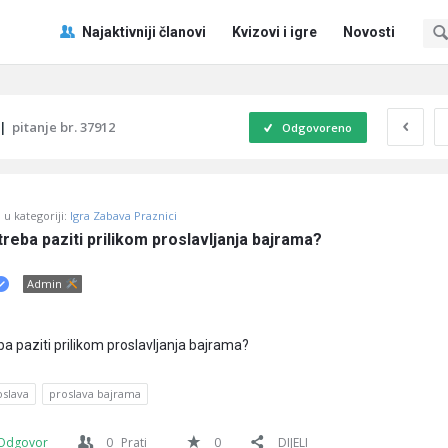
Pitaj
Pitaj
Najaktivniji članovi
Kvizovi i igre
Novosti
Učene
Učene
®
®
Navigacija
|
pitanje br. 37912
Odgovoreno
u kategoriji:
Igra Zabava Praznici
reba paziti prilikom proslavljanja bajrama?
Admin
a paziti prilikom proslavljanja bajrama?
oslava
proslava bajrama
Odgovor
0
Prati
0
DIJELI