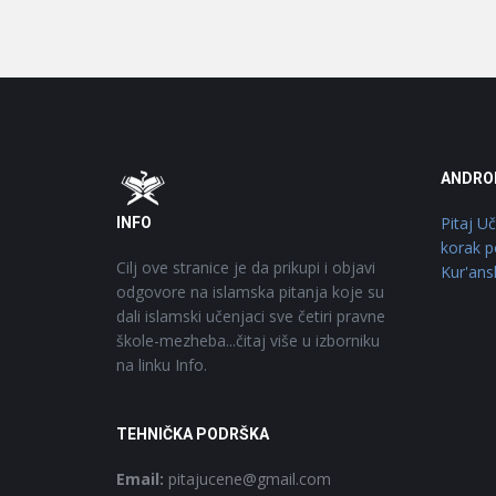
Footer
O
ANDRO
Pitaj U
INFO
korak p
Cilj ove stranice je da prikupi i objavi
Kur'ans
odgovore na islamska pitanja koje su
dali islamski učenjaci sve četiri pravne
škole-mezheba...čitaj više u izborniku
na linku Info.
TEHNIČKA PODRŠKA
Email:
pitajucene@gmail.com