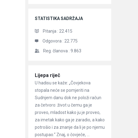
STATISTIKA SADRŽAJA
Pitanja :
22.415
Odgovora :
22.775
Reg. članova :
9.863
Članci
Lijepa riječ
U hadisu se kaže: „Čovjekova
stopala neće se pomjeriti na
Sudnjem danu dok ne položi račun
za četvoro: život u čemu ga je
proveo, mladost kako ju je proveo,
za imetak kako ga je zaradio, a kako
potrošio i za znanje da li je po njemu
postupao.“ Znaj, o čovječe, ...