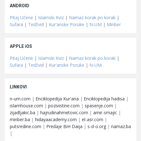
ANDROID
Pitaj Učene
|
Islamski Kviz
|
Namaz korak po korak
|
Sufara
|
Tedžvid
|
Kur'anske Poruke
|
N-UM
|
Minber
APPLE iOS
Pitaj Učene
|
Islamski Kviz
|
Namaz korak po korak
|
Sufara
|
Tedžvid
|
Kur'anske Poruke
|
N-UM
LINKOVI
n-um.com
|
Enciklopedija Kur'ana
|
Enciklopedija hadisa
|
islamhouse.com
|
pozivistine.com
|
spasenje.com
|
zijadljakic.ba
|
hajrudinahmetovic.com
|
amir-smajic
|
minber.ba
|
hidayaacademy.com
|
el-asr.com
|
putsredine.com
|
Predaje BiH Daija
|
s-d-o.org
|
namaz.ba
|