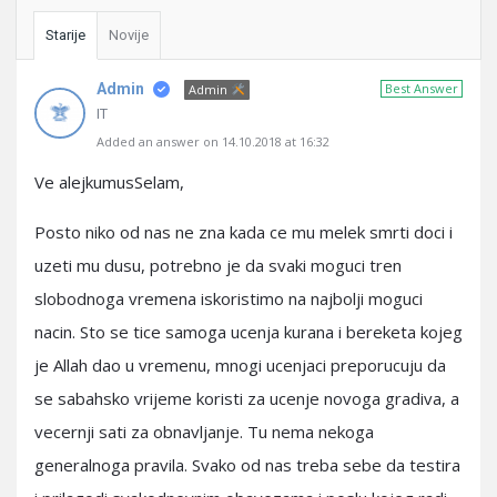
Starije
Novije
Admin
Best Answer
Admin
IT
Added an answer on 14.10.2018 at 16:32
Ve alejkumusSelam,
Posto niko od nas ne zna kada ce mu melek smrti doci i
uzeti mu dusu, potrebno je da svaki moguci tren
slobodnoga vremena iskoristimo na najbolji moguci
nacin. Sto se tice samoga ucenja kurana i bereketa kojeg
je Allah dao u vremenu, mnogi ucenjaci preporucuju da
se sabahsko vrijeme koristi za ucenje novoga gradiva, a
vecernji sati za obnavljanje. Tu nema nekoga
generalnoga pravila. Svako od nas treba sebe da testira