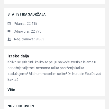
STATISTIKA SADRŽAJA
Pitanja :
22.415
Odgovora :
22.775
Reg. članova :
9.863
Članci
Izreke daija
Koliko se širk čini i koliko se psuju najveće svetinje Islama u
današnje vrijeme i nemamo toliko poniženja koliko
zaslužujemo! Allahumme sellim sellim! Dr. Nurudin Ebu Davud
Bektaš
Više
NOVI ODGOVORI