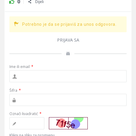
0
Dijeli
Potrebno je da se prijaviš za unos odgovora.
PRIJAVA SA
ili
Ime ili email
*
Šifra
*
Označi kvadratić
*
Klikni na sliku za promjenu.