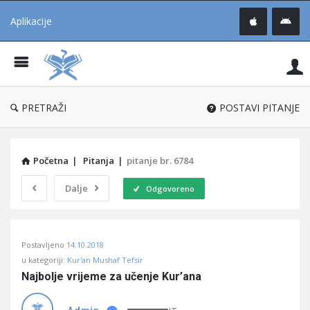
Aplikacije
Pit
Uč
®
PRETRAŽI
POSTAVI PITANJE
Početna
|
Pitanja
|
pitanje br. 6784
Dalje
Odgovoreno
Pitaj
Postavljeno
14.10.2018
Učene
u kategoriji:
Kur'an Mushaf Tefsir
®
Najbolje vrijeme za učenje Kur’ana
Latest