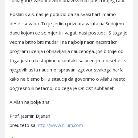
i prilagodi svakodnevnim obavezama i poslu kojeg radi.
Poslanik a.s. nas je poducio da za svaki harf imamo
deset sevaba. To je jedina priznata valuta na Sudnjem
danu kojom ce se mjeriti i vagati nasi postupci. S toga je
veoma bitno biti mudar i na najbolji nacin naciniti licni
program ucenja i obnavljanja naucenoga. Jos bitnije od
toga jeste da stupimo u kontakt sa ucenijim od sebe i s
njegovih usta naucimo ispravan izgovor svakoga harfa
kako ne bismo bili u sitauciji da govorimo o Allahu nesto
pogresno ili netacno, od cega je On cist subhaneh.
A Allah najbolje zna!
Prof. Jasmin Djanan
preuzeto sa
http://www.n-um.com