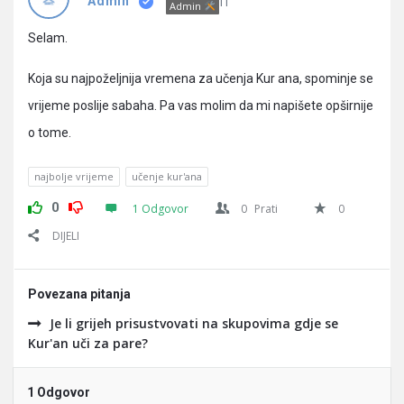
Pitanja
IT
Admin
Admin
Selam.
Koja su najpoželjnija vremena za učenja Kur ana, spominje se
vrijeme poslije sabaha. Pa vas molim da mi napišete opširnije
o tome.
najbolje vrijeme
učenje kur'ana
0
1 Odgovor
0
Prati
0
DIJELI
Povezana pitanja
Je li grijeh prisustvovati na skupovima gdje se
Kur'an uči za pare?
1 Odgovor