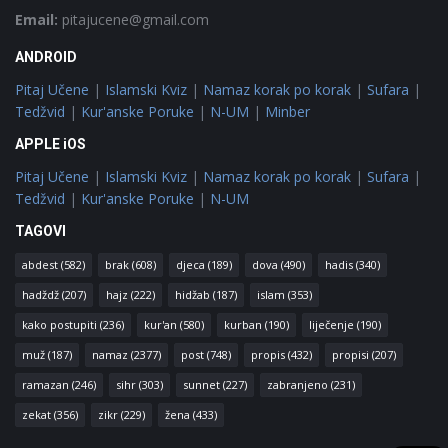
Email:
pitajucene@gmail.com
ANDROID
Pitaj Učene
|
Islamski Kviz
|
Namaz korak po korak
|
Sufara
|
Tedžvid
|
Kur'anske Poruke
|
N-UM
|
Minber
APPLE iOS
Pitaj Učene
|
Islamski Kviz
|
Namaz korak po korak
|
Sufara
|
Tedžvid
|
Kur'anske Poruke
|
N-UM
TAGOVI
abdest
(582)
brak
(608)
djeca
(189)
dova
(490)
hadis
(340)
hadždž
(207)
hajz
(222)
hidžab
(187)
islam
(353)
kako postupiti
(236)
kur'an
(580)
kurban
(190)
liječenje
(190)
muž
(187)
namaz
(2377)
post
(748)
propis
(432)
propisi
(207)
ramazan
(246)
sihr
(303)
sunnet
(227)
zabranjeno
(231)
zekat
(356)
zikr
(229)
žena
(433)