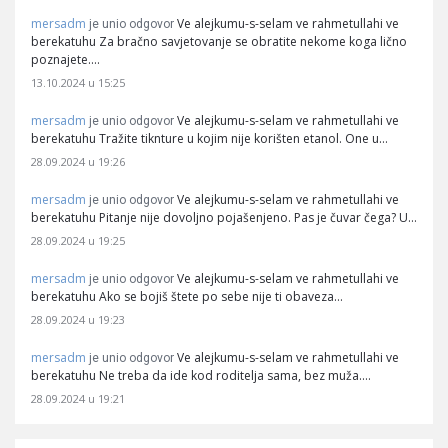
mersadm
Ve alejkumu-s-selam ve rahmetullahi ve
je unio odgovor
berekatuhu Za bračno savjetovanje se obratite nekome koga lično
poznajete.…
13.10.2024 u 15:25
mersadm
Ve alejkumu-s-selam ve rahmetullahi ve
je unio odgovor
berekatuhu Tražite tiknture u kojim nije korišten etanol. One u…
28.09.2024 u 19:26
mersadm
Ve alejkumu-s-selam ve rahmetullahi ve
je unio odgovor
berekatuhu Pitanje nije dovoljno pojašenjeno. Pas je čuvar čega? U…
28.09.2024 u 19:25
mersadm
Ve alejkumu-s-selam ve rahmetullahi ve
je unio odgovor
berekatuhu Ako se bojiš štete po sebe nije ti obaveza…
28.09.2024 u 19:23
mersadm
Ve alejkumu-s-selam ve rahmetullahi ve
je unio odgovor
berekatuhu Ne treba da ide kod roditelja sama, bez muža.…
28.09.2024 u 19:21