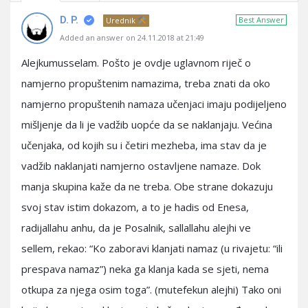
D. P.
Best Answer
Urednik
Added an answer on 24.11.2018 at 21:49
Alejkumusselam. Pošto je ovdje uglavnom riječ o
namjerno propuštenim namazima, treba znati da oko
namjerno propuštenih namaza učenjaci imaju podijeljeno
mišljenje da li je vadžib uopće da se naklanjaju. Većina
učenjaka, od kojih su i četiri mezheba, ima stav da je
vadžib naklanjati namjerno ostavljene namaze. Dok
manja skupina kaže da ne treba. Obe strane dokazuju
svoj stav istim dokazom, a to je hadis od Enesa,
radijallahu anhu, da je Posalnik, sallallahu alejhi ve
sellem, rekao: “Ko zaboravi klanjati namaz (u rivajetu: “ili
prespava namaz”) neka ga klanja kada se sjeti, nema
otkupa za njega osim toga”. (mutefekun alejhi) Tako oni