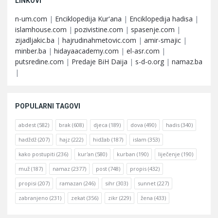
LINKOVI
n-um.com
|
Enciklopedija Kur'ana
|
Enciklopedija hadisa
|
islamhouse.com
|
pozivistine.com
|
spasenje.com
|
zijadljakic.ba
|
hajrudinahmetovic.com
|
amir-smajic
|
minber.ba
|
hidayaacademy.com
|
el-asr.com
|
putsredine.com
|
Predaje BiH Daija
|
s-d-o.org
|
namaz.ba
|
POPULARNI TAGOVI
abdest
(582)
brak
(608)
djeca
(189)
dova
(490)
hadis
(340)
hadždž
(207)
hajz
(222)
hidžab
(187)
islam
(353)
kako postupiti
(236)
kur'an
(580)
kurban
(190)
liječenje
(190)
muž
(187)
namaz
(2377)
post
(748)
propis
(432)
propisi
(207)
ramazan
(246)
sihr
(303)
sunnet
(227)
zabranjeno
(231)
zekat
(356)
zikr
(229)
žena
(433)