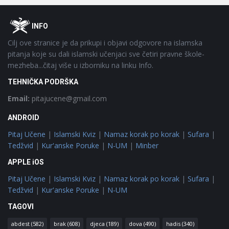
Footer
O
INFO
Cilj ove stranice je da prikupi i objavi odgovore na islamska
pitanja koje su dali islamski učenjaci sve četiri pravne škole-
mezheba...čitaj više u izborniku na linku Info.
TEHNIČKA PODRŠKA
Email:
pitajucene@gmail.com
ANDROID
Pitaj Učene
|
Islamski Kviz
|
Namaz korak po korak
|
Sufara
|
Tedžvid
|
Kur'anske Poruke
|
N-UM
|
Minber
APPLE iOS
Pitaj Učene
|
Islamski Kviz
|
Namaz korak po korak
|
Sufara
|
Tedžvid
|
Kur'anske Poruke
|
N-UM
TAGOVI
abdest
(582)
brak
(608)
djeca
(189)
dova
(490)
hadis
(340)