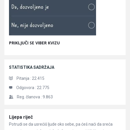
PRIKLJUČI SE VIBER KVIZU
STATISTIKA SADRŽAJA
Pitanja :
22.415
Odgovora :
22.775
Reg. članova :
9.863
Članci
Lijepa riječ
Potrudi se da usrećiš ljude oko sebe, pa ćeš naći da sreća