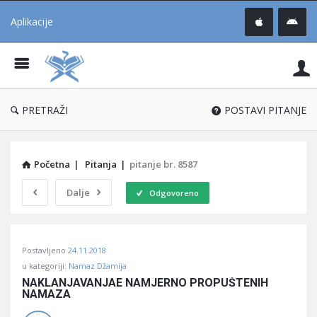
Aplikacije
Pit
Uč
®
PRETRAŽI
POSTAVI PITANJE
Početna
|
Pitanja
|
pitanje br. 8587
Dalje
Odgovoreno
Pitaj
Postavljeno
24.11.2018
Učene
u kategoriji:
Namaz Džamija
®
NAKLANJAVANJAE NAMJERNO PROPUŠTENIH 
NAMAZA
Latest