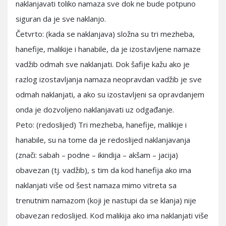
naklanjavati toliko namaza sve dok ne bude potpuno
siguran da je sve naklanjo.
Četvrto: (kada se naklanjava) složna su tri mezheba,
hanefije, malikije i hanabile, da je izostavljene namaze
vadžib odmah sve naklanjati. Dok šafije kažu ako je
razlog izostavljanja namaza neopravdan vadžib je sve
odmah naklanjati, a ako su izostavljeni sa opravdanjem
onda je dozvoljeno naklanjavati uz odgađanje.
Peto: (redoslijed) Tri mezheba, hanefije, malikije i
hanabile, su na tome da je redoslijed naklanjavanja
(znači: sabah – podne – ikindija – akšam – jacija)
obavezan (tj. vadžib), s tim da kod hanefija ako ima
naklanjati više od šest namaza mimo vitreta sa
trenutnim namazom (koji je nastupi da se klanja) nije
obavezan redoslijed. Kod malikija ako ima naklanjati više