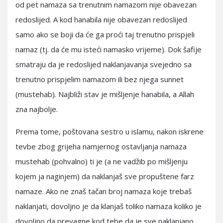
od pet namaza sa trenutnim namazom nije obavezan
redoslijed. A kod hanabila nije obavezan redoslijed
samo ako se boji da će ga proći taj trenutno prispjeli
namaz (tj. da će mu isteći namasko vrijeme). Dok šafije
smatraju da je redoslijed naklanjavanja svejedno sa
trenutno prispjelim namazom ili bez njega sunnet
(mustehab). Najbliži stav je mišljenje hanabila, a Allah
zna najbolje.
Prema tome, poštovana sestro u islamu, nakon iskrene
tevbe zbog grijeha namjernog ostavljanja namaza
mustehab (pohvalno) ti je (a ne vadžib po mišljenju
kojem ja naginjem) da naklanjaš sve propuštene farz
namaze. Ako ne znaš tačan broj namaza koje trebaš
naklanjati, dovoljno je da klanjaš toliko namaza koliko je
dovoljno da prevagne kod tebe da je sve naklanjano.