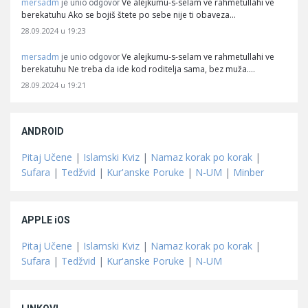
mersadm
Ve alejkumu-s-selam ve rahmetullahi ve
je unio odgovor
berekatuhu Ako se bojiš štete po sebe nije ti obaveza…
28.09.2024 u 19:23
mersadm
Ve alejkumu-s-selam ve rahmetullahi ve
je unio odgovor
berekatuhu Ne treba da ide kod roditelja sama, bez muža.…
28.09.2024 u 19:21
ANDROID
Pitaj Učene
|
Islamski Kviz
|
Namaz korak po korak
|
Sufara
|
Tedžvid
|
Kur'anske Poruke
|
N-UM
|
Minber
APPLE iOS
Pitaj Učene
|
Islamski Kviz
|
Namaz korak po korak
|
Sufara
|
Tedžvid
|
Kur'anske Poruke
|
N-UM