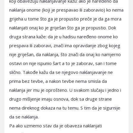
koji obavezuju naklanjavanje kažu: ako je naređeno da
naklanja onome (koji je prespavao ili zaboravio) ko nema
grijeha u tome što ga je propustio preče je da ga mora
naklanjati onaj ko je griješan što ga je propustio. Dok
druga strana kaže: da je u hadisu naređeno onome ko
prespava ili zaboravi, znači ima opravdanje zbog kojeg
nije griješan, da naklanja, što znači da onaj ko namjerno
ostavi on nije ispunio šart a to je zaborav, san i tome
slično. Takođe kažu da se njegovo naklanjavanje ne
prima bez tevbe, a nakon tevbe nema smisla da
naklanja jer mu je oprošteno. U svakom slučaju i jedno i
drugo mišljenje imaju osnova, dok sa druge strane
nema direknog dokaza na tu temu. S tim da je sigurnije
da se naklanja.
Pa ako uzmemo stav da je obaveza naklanjati