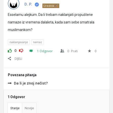
Pitanja
D. P.
Urednik
Esselamu alejkum. Da li trebam naklanjati propuštene
namaze iz vremena dalaleta, kada sam sebe smatrala
muslimankom?
naklanjavanje
namaz
0
1 Odgovor
0
Prati
0
DIJELI
Povezana pitanja
Da li je znoj nečist?
1 Odgovor
Starije
Novije