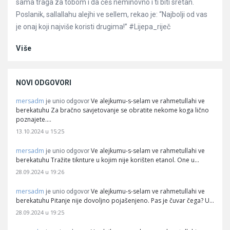
sama traga za tobom i da ćeš neminovno i ti biti sretan.
Poslanik, sallallahu alejhi ve sellem, rekao je: “Najbolji od vas
je onaj koji najviše koristi drugima!” #Lijepa_riječ
Više
NOVI ODGOVORI
mersadm
Ve alejkumu-s-selam ve rahmetullahi ve
je unio odgovor
berekatuhu Za bračno savjetovanje se obratite nekome koga lično
poznajete.…
13.10.2024 u 15:25
mersadm
Ve alejkumu-s-selam ve rahmetullahi ve
je unio odgovor
berekatuhu Tražite tiknture u kojim nije korišten etanol. One u…
28.09.2024 u 19:26
mersadm
Ve alejkumu-s-selam ve rahmetullahi ve
je unio odgovor
berekatuhu Pitanje nije dovoljno pojašenjeno. Pas je čuvar čega? U…
28.09.2024 u 19:25