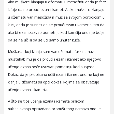
Ako muškarci klanjaju u džematu u mesdžidu onda je farz
kifaje da se prouči ezan i ikamet. A ako muškarci klanjaju
u džematu van mesdžida ili muž sa svojom porodicom u
kući, onda je sunnet da se prouči ezan i ikamet. S tim da
ako bi ezan izazvao pometnju kod komšija onda je bolje
da se ne uči ili da se uči samo unutar kuće.
Muškarac koji klanja sam van džemata farz namaz
mustehab mu je da prouči i ezan i ikamet ako njegovo
učenje ezana neće izazvati pometnju kod susjeda.
Dokaz da je propisano učiti ezan i ikamet onome koji ne
klanja u džematu su opći dokazi kojima se obavezuje
učenje ezana i ikameta.
A što se tiče učenja ezana i ikameta prilikom
naklanjavanja opravdano propuštenog namaza ono je