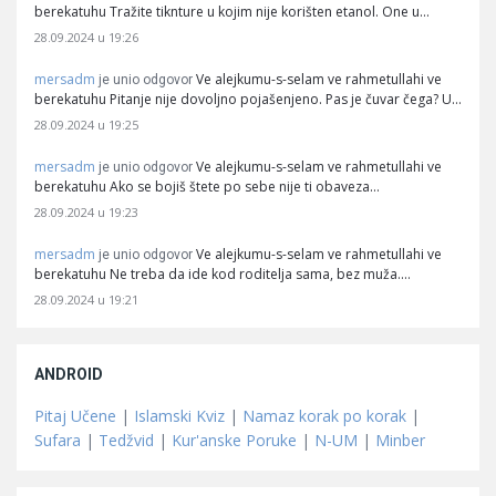
berekatuhu Tražite tiknture u kojim nije korišten etanol. One u…
28.09.2024 u 19:26
mersadm
Ve alejkumu-s-selam ve rahmetullahi ve
je unio odgovor
berekatuhu Pitanje nije dovoljno pojašenjeno. Pas je čuvar čega? U…
28.09.2024 u 19:25
mersadm
Ve alejkumu-s-selam ve rahmetullahi ve
je unio odgovor
berekatuhu Ako se bojiš štete po sebe nije ti obaveza…
28.09.2024 u 19:23
mersadm
Ve alejkumu-s-selam ve rahmetullahi ve
je unio odgovor
berekatuhu Ne treba da ide kod roditelja sama, bez muža.…
28.09.2024 u 19:21
ANDROID
Pitaj Učene
|
Islamski Kviz
|
Namaz korak po korak
|
Sufara
|
Tedžvid
|
Kur'anske Poruke
|
N-UM
|
Minber