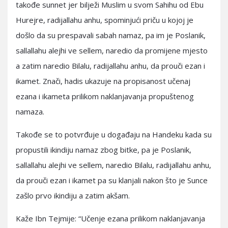
takođe sunnet jer bilježi Muslim u svom Sahihu od Ebu
Hurejre, radijallahu anhu, spominjući priču u kojoj je
došlo da su prespavali sabah namaz, pa im je Poslanik,
sallallahu alejhi ve sellem, naredio da promijene mjesto
a zatim naredio Bilalu, radijallahu anhu, da prouči ezan i
ikamet. Znači, hadis ukazuje na propisanost učenaj
ezana i ikameta prilikom naklanjavanja propuštenog
namaza.
Takođe se to potvrđuje u događaju na Handeku kada su
propustili ikindiju namaz zbog bitke, pa je Poslanik,
sallallahu alejhi ve sellem, naredio Bilalu, radijallahu anhu,
da prouči ezan i ikamet pa su klanjali nakon što je Sunce
zašlo prvo ikindiju a zatim akšam.
Kaže Ibn Tejmije: “Učenje ezana prilikom naklanjavanja