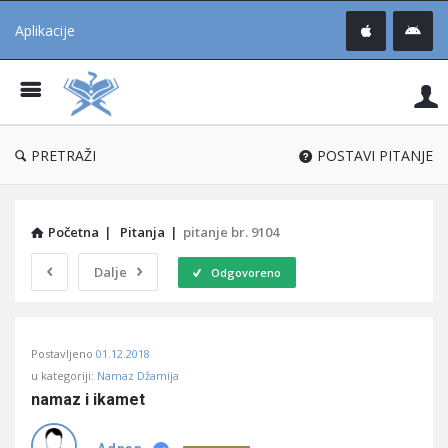
Aplikacije
Pit
Uč
®
PRETRAŽI
POSTAVI PITANJE
Početna
|
Pitanja
|
pitanje br. 9104
Dalje
Odgovoreno
Pitaj
Postavljeno
01.12.2018
Učene
u kategoriji:
Namaz Džamija
®
namaz i ikamet
Latest