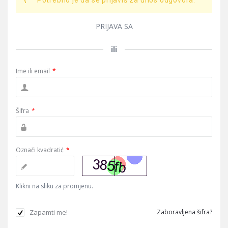
Potrebno je da se prijaviš za unos odgovora.
PRIJAVA SA
ili
Ime ili email
*
Šifra
*
Označi kvadratić
*
Klikni na sliku za promjenu.
Zapamti me!
Zaboravljena šifra?