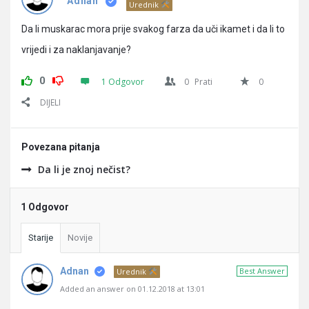
Pitanja
Adnan
Urednik
Da li muskarac mora prije svakog farza da uči ikamet i da li to
vrijedi i za naklanjavanje?
0
1 Odgovor
0
Prati
0
DIJELI
Povezana pitanja
Da li je znoj nečist?
1 Odgovor
Starije
Novije
Adnan
Best Answer
Urednik
Added an answer on 01.12.2018 at 13:01