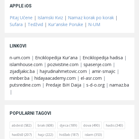
APPLE iOS
Pitaj Učene
|
Islamski Kviz
|
Namaz korak po korak
|
Sufara
|
Tedžvid
|
Kur'anske Poruke
|
N-UM
LINKOVI
n-um.com
|
Enciklopedija Kur'ana
|
Enciklopedija hadisa
|
islamhouse.com
|
pozivistine.com
|
spasenje.com
|
zijadljakic.ba
|
hajrudinahmetovic.com
|
amir-smajic
|
minber.ba
|
hidayaacademy.com
|
el-asr.com
|
putsredine.com
|
Predaje BiH Daija
|
s-d-o.org
|
namaz.ba
|
POPULARNI TAGOVI
abdest
(582)
brak
(608)
djeca
(189)
dova
(490)
hadis
(340)
hadždž
(207)
hajz
(222)
hidžab
(187)
islam
(353)