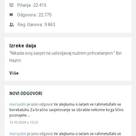
Pitanja :
22.415
Odgovora :
22.775
Reg. članova :
9.863
Članci
Izreke daija
“Nikada svoj savjet ne uslovljavaj nužnim prihvatanjem.” Ibn
Hazm
Više
NOVI ODGOVORI
mersadm
Ve alejkumu-s-selam ve rahmetullahi ve
je unio odgovor
berekatuhu Za bračno savjetovanje se obratite nekome koga lično
poznajete.…
13.10.2024 u 15:25
mersadm
Ve alejkumu-s-selam ve rahmetullahi ve
je unio odgovor