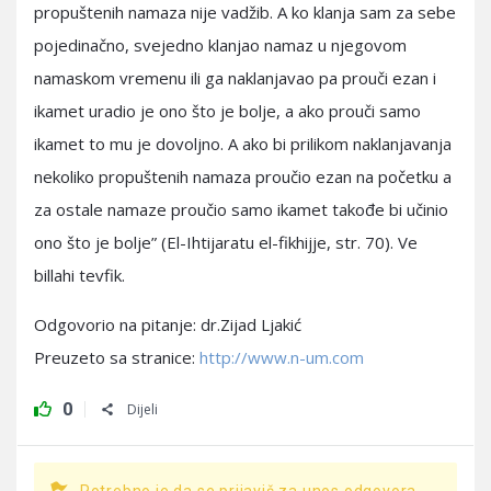
propuštenih namaza nije vadžib. A ko klanja sam za sebe
pojedinačno, svejedno klanjao namaz u njegovom
namaskom vremenu ili ga naklanjavao pa prouči ezan i
ikamet uradio je ono što je bolje, a ako prouči samo
ikamet to mu je dovoljno. A ako bi prilikom naklanjavanja
nekoliko propuštenih namaza proučio ezan na početku a
za ostale namaze proučio samo ikamet takođe bi učinio
ono što je bolje” (El-Ihtijaratu el-fikhijje, str. 70). Ve
billahi tevfik.
Odgovorio na pitanje: dr.Zijad Ljakić
Preuzeto sa stranice:
http://www.n-um.com
0
Dijeli