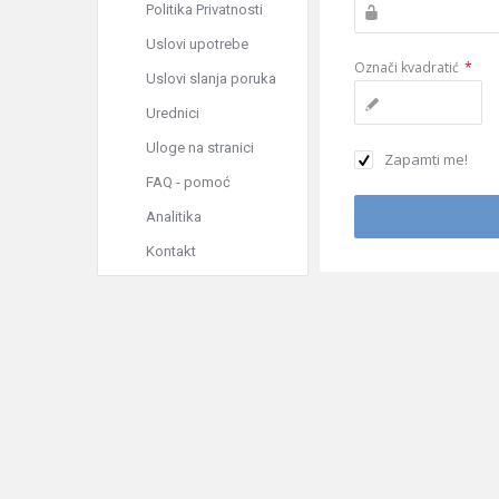
Politika Privatnosti
Uslovi upotrebe
Označi kvadratić
*
Uslovi slanja poruka
Urednici
Uloge na stranici
Zapamti me!
FAQ - pomoć
Analitika
Kontakt