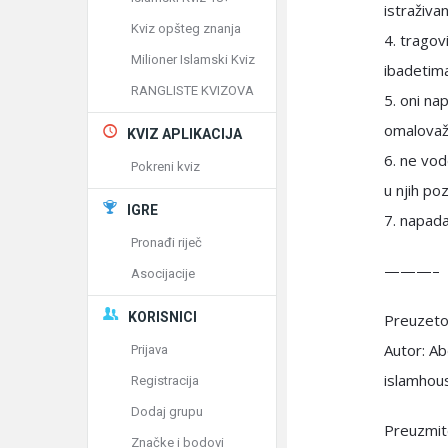
istraživan
Kviz opšteg znanja
4. tragov
Milioner Islamski Kviz
ibadetima
RANGLISTE KVIZOVA
5. oni na
omalovaža
KVIZ APLIKACIJA
6. ne vod
Pokreni kviz
u njih poz
IGRE
7. napada
Pronađi riječ
———–
Asocijacije
KORISNICI
Preuzeto 
Autor: A
Prijava
islamhou
Registracija
Dodaj grupu
Preuzmite
Značke i bodovi