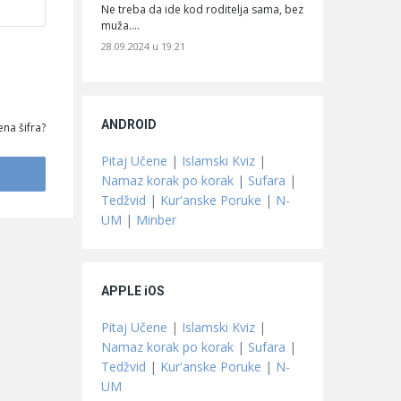
Ne treba da ide kod roditelja sama, bez
muža.…
28.09.2024 u 19:21
ANDROID
na šifra?
Pitaj Učene
|
Islamski Kviz
|
Namaz korak po korak
|
Sufara
|
Tedžvid
|
Kur'anske Poruke
|
N-
UM
|
Minber
APPLE iOS
Pitaj Učene
|
Islamski Kviz
|
Namaz korak po korak
|
Sufara
|
Tedžvid
|
Kur'anske Poruke
|
N-
UM