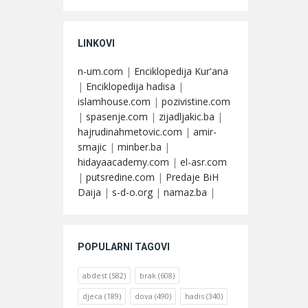
LINKOVI
n-um.com
|
Enciklopedija Kur'ana
|
Enciklopedija hadisa
|
islamhouse.com
|
pozivistine.com
|
spasenje.com
|
zijadljakic.ba
|
hajrudinahmetovic.com
|
amir-
smajic
|
minber.ba
|
hidayaacademy.com
|
el-asr.com
|
putsredine.com
|
Predaje BiH
Daija
|
s-d-o.org
|
namaz.ba
|
POPULARNI TAGOVI
abdest
(582)
brak
(608)
djeca
(189)
dova
(490)
hadis
(340)