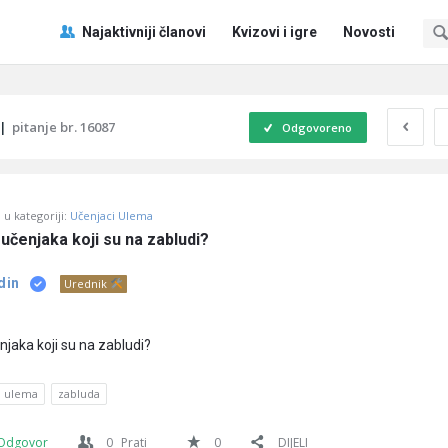
Pitaj
Pitaj
Najaktivniji članovi
Kvizovi i igre
Novosti
Učene
Učene
®
®
Navigacija
|
pitanje br. 16087
Odgovoreno
u kategoriji:
Učenjaci Ulema
učenjaka koji su na zabludi?
din
Urednik
jaka koji su na zabludi?
ulema
zabluda
Odgovor
0
Prati
0
DIJELI