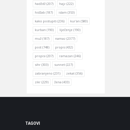
hadždž
(207)
hajz
(222)
hidžab
(187)
islam
(353)
kako postupiti
(236)
kur'an
(580)
kurban
(190)
liječenje
(190)
muž
(187)
namaz
(2377)
post
(748)
propis
(432)
propisi
(207)
ramazan
(246)
sihr
(303)
sunnet
(227)
zabranjeno
(231)
zekat
(356)
zikr
(229)
žena
(433)
TAGOVI