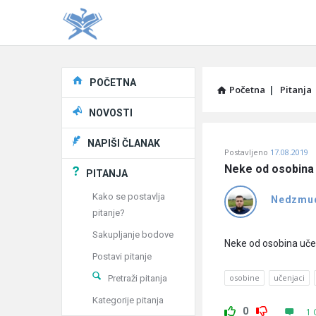
Explore
POČETNA
Početna
|
Pitanja
NOVOSTI
Pitaj
NAPIŠI ČLANAK
Postavljeno
17.08.2019
Učene
Neke od osobina 
PITANJA
®
Kako se postavlja
Nedzmu
pitanje?
Latest
Sakupljanje bodove
Pitanja
Neke od osobina učen
Postavi pitanje
osobine
učenjaci
Pretraži pitanja
Kategorije pitanja
0
1 