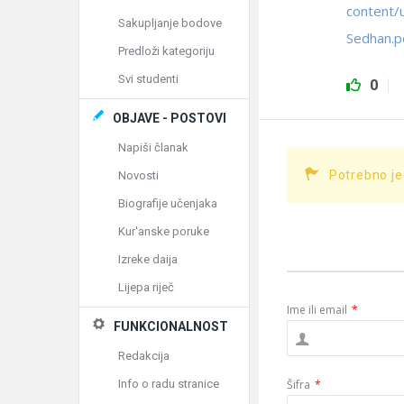
content/
Sakupljanje bodove
Sedhan.p
Predloži kategoriju
Svi studenti
0
OBJAVE - POSTOVI
Napiši članak
Potrebno je
Novosti
Biografije učenjaka
Kur'anske poruke
Izreke daija
Lijepa riječ
Ime ili email
*
FUNKCIONALNOST
Redakcija
Info o radu stranice
Šifra
*