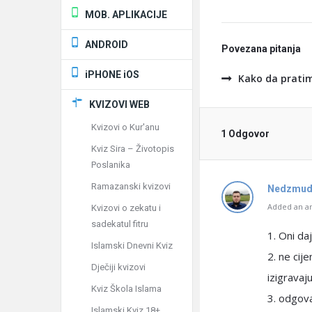
MOB. APLIKACIJE
ANDROID
Povezana pitanja
iPHONE iOS
Kako da pratim
KVIZOVI WEB
Kvizovi o Kur'anu
1 Odgovor
Kviz Sira – Životopis
Poslanika
Ramazanski kvizovi
Nedzmud
Added an an
Kvizovi o zekatu i
sadekatul fitru
1. Oni d
Islamski Dnevni Kviz
2. ne cij
Dječiji kvizovi
izigravaj
Kviz Škola Islama
3. odgova
Islamski Kviz 18+