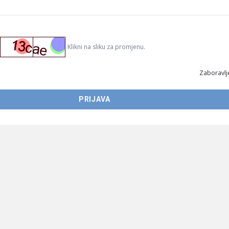
Klikni na sliku za promjenu.
Zaboravlje