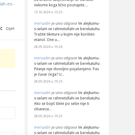
lah-es-
nekome koga lično poznajete.…
13.10.2024 u 15:25
mersadm
Ve alejkumu-
je unio odgovor
Dijeli
s-selam ve rahmetullahi ve berekatuhu
Tražite tiknture u kojim nije korišten
etanol. One u…
28.09.2024 u 19:26
mersadm
Ve alejkumu-
je unio odgovor
s-selam ve rahmetullahi ve berekatuhu
Pitanje nije dovoljno pojašenjeno. Pas
je čuvar čega? U…
28.09.2024 u 19:25
mersadm
Ve alejkumu-
je unio odgovor
s-selam ve rahmetullahi ve berekatuhu
Ako se bojiš štete po sebe nije ti
obaveza…
28.09.2024 u 19:23
mersadm
Ve alejkumu-
je unio odgovor
s-selam ve rahmetullahi ve berekatuhu