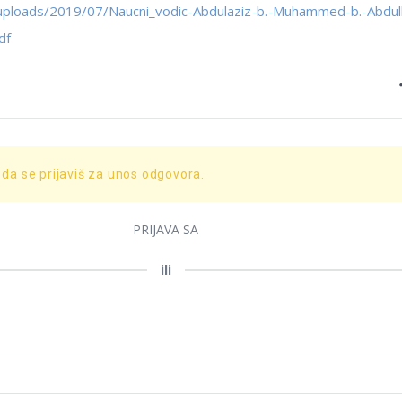
uploads/2019/07/Naucni_vodic-Abdulaziz-b.-Muhammed-b.-Abdul
df
 da se prijaviš za unos odgovora.
PRIJAVA SA
ili