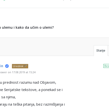
 ulemu i kako da učim o ulemi?
Starije
in
Bes
Urednik
swer on 17.08.2019 at 15:24
aju prednost razumu nad Objavom,
ene šerijatske tekstove, a ponekad se i
u sa njima,
raju na teška pitanja, bez razmišljanja i