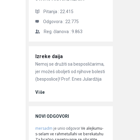
Pitanja :
22.415
Odgovora :
22.775
Reg. članova :
9.863
Članci
Izreke daija
Nemoj se družiti sa besposličarima,
jer možeš oboljeti od njihove bolesti
(besposlice)! Prof. Enes Julardžija
Više
NOVI ODGOVORI
mersadm
Ve alejkumu-
je unio odgovor
s-selam ve rahmetullahi ve berekatuhu
Za bračno savjetovanje se obratite