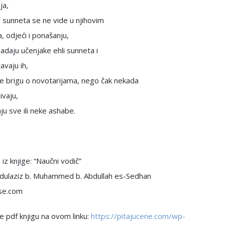
ja,
i sunneta se ne vide u njihovim
, odjeći i ponašanju,
padaju učenjake ehli sunneta i
vaju ih,
e brigu o novotarijama, nego čak nekada
ivaju,
ju sve ili neke ashabe.
iz knjige: “Naučni vodič”
bdulaziz b. Muhammed b. Abdullah es-Sedhan
se.com
 pdf knjigu na ovom linku:
https://pitajucene.com/wp-