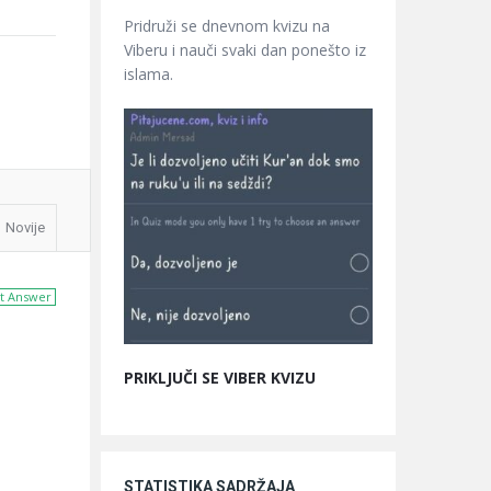
Pridruži se dnevnom kvizu na
Viberu i nauči svaki dan ponešto iz
islama.
Novije
t Answer
PRIKLJUČI SE VIBER KVIZU
STATISTIKA SADRŽAJA