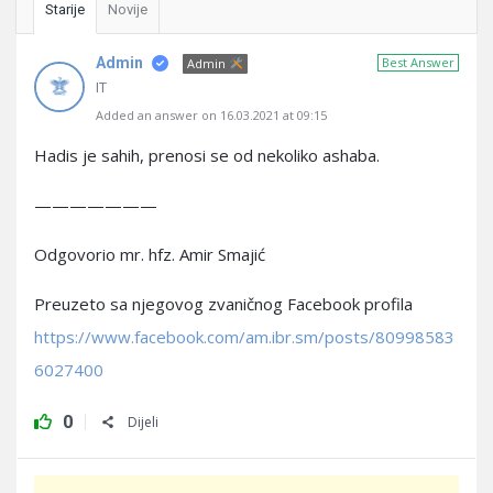
Starije
Novije
Admin
Best Answer
Admin
IT
Added an answer on 16.03.2021 at 09:15
Hadis je sahih, prenosi se od nekoliko ashaba.
———————
Odgovorio mr. hfz. Amir Smajić
Preuzeto sa njegovog zvaničnog Facebook profila
https://www.facebook.com/am.ibr.sm/posts/80998583
6027400
0
Dijeli