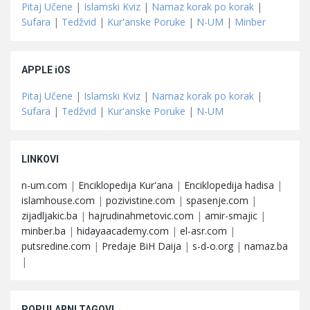
Pitaj Učene
|
Islamski Kviz
|
Namaz korak po korak
|
Sufara
|
Tedžvid
|
Kur'anske Poruke
|
N-UM
|
Minber
APPLE iOS
Pitaj Učene
|
Islamski Kviz
|
Namaz korak po korak
|
Sufara
|
Tedžvid
|
Kur'anske Poruke
|
N-UM
LINKOVI
n-um.com
|
Enciklopedija Kur'ana
|
Enciklopedija hadisa
|
islamhouse.com
|
pozivistine.com
|
spasenje.com
|
zijadljakic.ba
|
hajrudinahmetovic.com
|
amir-smajic
|
minber.ba
|
hidayaacademy.com
|
el-asr.com
|
putsredine.com
|
Predaje BiH Daija
|
s-d-o.org
|
namaz.ba
|
POPULARNI TAGOVI