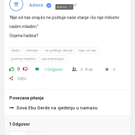
Pitanja
IT
Admin
Admin
‘Nije od nas onaj ko ne poštuje naše starije i ko nije milostiv
našim mladim.”.
Ocjena hadisa?
hadis
milostiv
ne poštuje starije
nije od nas
prema mladim
vjerodostojan
0
1 Odgovor
0
Prati
0
DIJELI
Povezana pitanja
Dova Ebu Derde na sjedenju u namazu
1 Odgovor