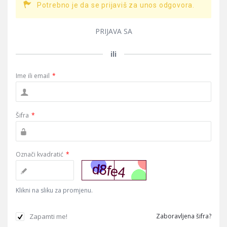
Potrebno je da se prijaviš za unos odgovora.
PRIJAVA SA
ili
Ime ili email
*
Šifra
*
Označi kvadratić
*
Klikni na sliku za promjenu.
Zapamti me!
Zaboravljena šifra?