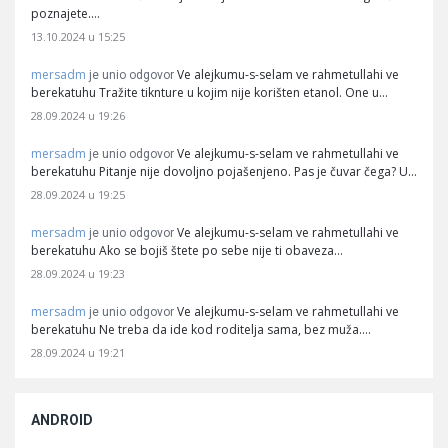
poznajete.…
13.10.2024 u 15:25
mersadm
Ve alejkumu-s-selam ve rahmetullahi ve
je unio odgovor
berekatuhu Tražite tiknture u kojim nije korišten etanol. One u…
28.09.2024 u 19:26
mersadm
Ve alejkumu-s-selam ve rahmetullahi ve
je unio odgovor
berekatuhu Pitanje nije dovoljno pojašenjeno. Pas je čuvar čega? U…
28.09.2024 u 19:25
mersadm
Ve alejkumu-s-selam ve rahmetullahi ve
je unio odgovor
berekatuhu Ako se bojiš štete po sebe nije ti obaveza…
28.09.2024 u 19:23
mersadm
Ve alejkumu-s-selam ve rahmetullahi ve
je unio odgovor
berekatuhu Ne treba da ide kod roditelja sama, bez muža.…
28.09.2024 u 19:21
ANDROID