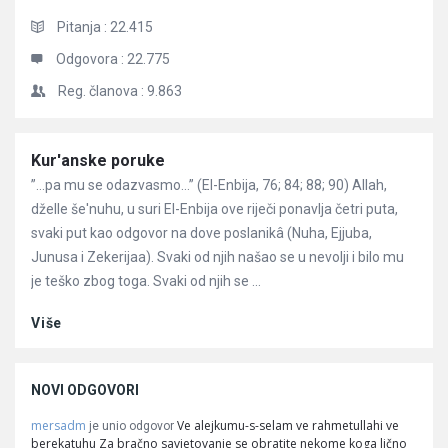
Pitanja :
22.415
Odgovora :
22.775
Reg. članova :
9.863
Članci
Kur'anske poruke
”…pa mu se odazvasmo…” (El-Enbija, 76; 84; 88; 90) Allah,
dželle še'nuhu, u suri El-Enbija ove riječi ponavlja četri puta,
svaki put kao odgovor na dove poslanikâ (Nuha, Ejjuba,
Junusa i Zekerijaa). Svaki od njih našao se u nevolji i bilo mu
je teško zbog toga. Svaki od njih se ...
Više
NOVI ODGOVORI
mersadm
Ve alejkumu-s-selam ve rahmetullahi ve
je unio odgovor
berekatuhu Za bračno savjetovanje se obratite nekome koga lično