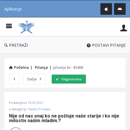
Aplikacije
Pit
Uč
®
PRETRAŽI
POSTAVI PITANJE
Početna
|
Pitanja
|
pitanje br. 43468
Dalje
Odgovoreno
Pitaj
Postavljeno
16.03.2021
Učene
u kategoriji:
Hadisi Predaje
®
Nije od nas onaj ko ne poštuje naše starije i ko nije 
milostiv našim mladim.?
Latest