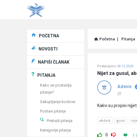
Explore
POČETNA
Početna
|
Pitanja
NOVOSTI
Pitaj
NAPIŠI ČLANAK
Postavljeno
28.12.2020
Učene
Nijet za gusul, ab
PITANJA
®
Kako se postavlja
Admin
pitanje?
Latest
IT
Sakupljanje bodove
Pitanja
Kakvi su propisi nijje
Postavi pitanje
abdest
gusul
nij
Pretraži pitanja
Kategorije pitanja
0
1 