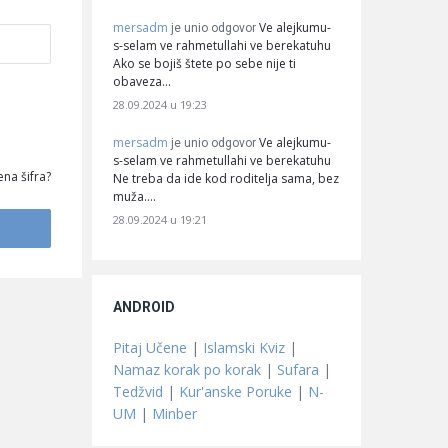
mersadm
Ve alejkumu-
je unio odgovor
s-selam ve rahmetullahi ve berekatuhu
Ako se bojiš štete po sebe nije ti
obaveza…
28.09.2024 u 19:23
mersadm
Ve alejkumu-
je unio odgovor
s-selam ve rahmetullahi ve berekatuhu
na šifra?
Ne treba da ide kod roditelja sama, bez
muža.…
28.09.2024 u 19:21
ANDROID
Pitaj Učene
|
Islamski Kviz
|
Namaz korak po korak
|
Sufara
|
Tedžvid
|
Kur'anske Poruke
|
N-
UM
|
Minber