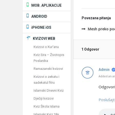
MOB. APLIKACIJE
ANDROID
Povezana pitanja
iPHONE iOS
Mesh preko po
KVIZOVI WEB
Kvizovi o Kur'anu
1 Odgovor
Kviz Sira – Životopis
Poslanika
Ramazanski kvizovi
Admin
Added an an
Kvizovi o zekatu i
sadekatul fitru
Odgovori
Islamski Dnevni Kviz
Dječiji kvizovi
Poslušaj
Kviz Škola Islama
Islamski Kviz 18+