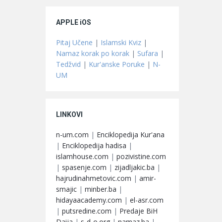
APPLE iOS
Pitaj Učene
|
Islamski Kviz
|
Namaz korak po korak
|
Sufara
|
Tedžvid
|
Kur'anske Poruke
|
N-
UM
LINKOVI
n-um.com
|
Enciklopedija Kur'ana
|
Enciklopedija hadisa
|
islamhouse.com
|
pozivistine.com
|
spasenje.com
|
zijadljakic.ba
|
hajrudinahmetovic.com
|
amir-
smajic
|
minber.ba
|
hidayaacademy.com
|
el-asr.com
|
putsredine.com
|
Predaje BiH
Daija
|
s-d-o.org
|
namaz.ba
|