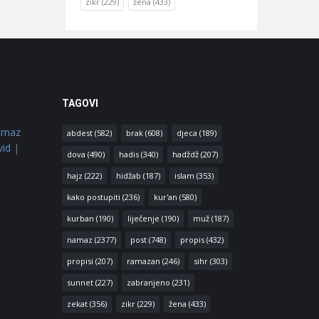
zikr
(229)
žena
(433)
TAGOVI
amaz
abdest
(582)
brak
(608)
djeca
(189)
vid
|
dova
(490)
hadis
(340)
hadždž
(207)
hajz
(222)
hidžab
(187)
islam
(353)
kako postupiti
(236)
kur'an
(580)
kurban
(190)
liječenje
(190)
muž
(187)
namaz
(2377)
post
(748)
propis
(432)
propisi
(207)
ramazan
(246)
sihr
(303)
sunnet
(227)
zabranjeno
(231)
zekat
(356)
zikr
(229)
žena
(433)