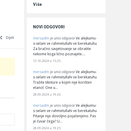
Više
NOVI ODGOVORI
Dijeli
mersadm
Ve alejkumu-
je unio odgovor
s-selam ve rahmetullahi ve berekatuhu
Za bračno savjetovanje se obratite
nekome koga lično poznajete.…
13.10.2024 u 15:25
mersadm
Ve alejkumu-
je unio odgovor
s-selam ve rahmetullahi ve berekatuhu
Tražite tiknture u kojim nije korišten
etanol. One u…
28.09.2024 u 19:26
mersadm
Ve alejkumu-
je unio odgovor
s-selam ve rahmetullahi ve berekatuhu
Pitanje nije dovoljno pojašenjeno. Pas
je čuvar čega? U…
28.09.2024 u 19:25