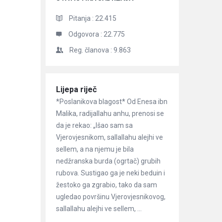
Pitanja :
22.415
Odgovora :
22.775
Reg. članova :
9.863
Članci
Lijepa riječ
*Poslanikova blagost* Od Enesa ibn
Malika, radijallahu anhu, prenosi se
da je rekao: „Išao sam sa
Vjerovjesnikom, sallallahu alejhi ve
sellem, a na njemu je bila
nedžranska burda (ogrtač) grubih
rubova. Sustigao ga je neki beduin i
žestoko ga zgrabio, tako da sam
ugledao površinu Vjerovjesnikovog,
sallallahu alejhi ve sellem, ...