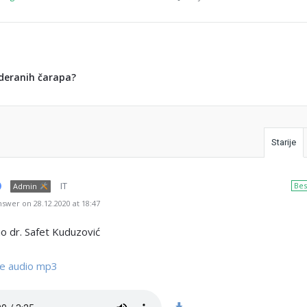
deranih čarapa?
Starije
IT
Bes
Admin
swer on 28.12.2020 at 18:47
o dr. Safet Kuduzović
te audio mp3