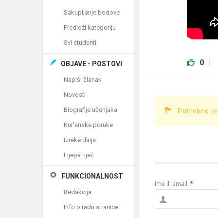
Sakupljanje bodove
Predloži kategoriju
Svi studenti
0
OBJAVE - POSTOVI
Napiši članak
Novosti
Biografije učenjaka
Potrebno je
Kur'anske poruke
Izreke daija
Lijepa riječ
FUNKCIONALNOST
Ime ili email
*
Redakcija
Info o radu stranice