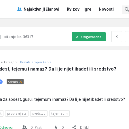
Pitaj
Pitaj
Najaktivniji članovi
Kvizovi i igre
Novosti
Učene
Učene
®
®
Navigacija
|
pitanje br. 36317
Odgovoreno
u kategoriji:
Pravila Propisi Fetve
dest, tejemu i namaz? Da li je nijet ibadet ili sredstvo?
Admin
ta za abdest, gusul, tejemum i namaz? Da li je nijjet ibadet ili sredstvo?
et
propis nijeta
sredstvo
tejemeum
Odgovor
0
Prati
0
DIJELI