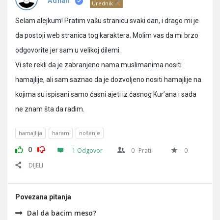
Pitanja
Adnan
Urednik
Selam alejkum! Pratim vašu stranicu svaki dan, i drago mi je
da postoji web stranica tog karaktera. Molim vas da mi brzo
odgovorite jer sam u velikoj dilemi.
Vi ste rekli da je zabranjeno nama muslimanima nositi
hamajlije, ali sam saznao da je dozvoljeno nositi hamajlije na
kojima su ispisani samo ćasni ajeti iz ćasnog Kur’ana i sada
ne znam šta da radim.
hamajlija
haram
nošenje
0
1 Odgovor
0
Prati
0
DIJELI
Povezana pitanja
Dal da bacim meso?