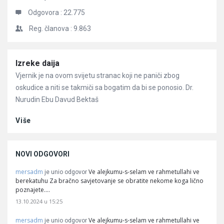
Odgovora :
22.775
Reg. članova :
9.863
Članci
Izreke daija
Vjernik je na ovom svijetu stranac koji ne paniči zbog
oskudice a niti se takmiči sa bogatim da bi se ponosio. Dr.
Nurudin Ebu Davud Bektaš
Više
NOVI ODGOVORI
mersadm
Ve alejkumu-s-selam ve rahmetullahi ve
je unio odgovor
berekatuhu Za bračno savjetovanje se obratite nekome koga lično
poznajete.…
13.10.2024 u 15:25
mersadm
Ve alejkumu-s-selam ve rahmetullahi ve
je unio odgovor