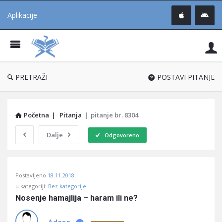
Aplikacije
Pit
Uč
®
PRETRAŽI
POSTAVI PITANJE
Početna
|
Pitanja
|
pitanje br. 8304
Dalje
Odgovoreno
Pitaj
Postavljeno
18.11.2018
Učene
u kategoriji:
Bez kategorije
®
Nosenje hamajlija – haram ili ne?
Latest