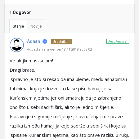
1 Odgovor
Starije
Novije
Adnan
Best Answer
Urednik
Added an answer on 18.11.2018 at 08:02
Ve alejkumus-selam!
Dragi brate,
ispravno je što si rekao da ima uleme, među ashabima i
tabinima, koja je dozvolila da se pišu hamajlije sa
Kur’anskim ajetima jer oni smatraju da je zabranjeno
ono što u sebi sadrži širk, ali to je jedno mišljenje.
Ispravnije i sigurnije mišljenje je ovi učenjaci ne prave
razliku između hamajlija koje sadrže u sebi širk i koje su
ispisane Kur’anskim ajetima, kao što prave razliku u rukji.