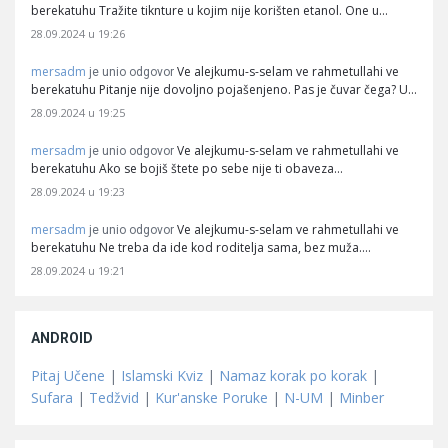
berekatuhu Tražite tiknture u kojim nije korišten etanol. One u…
28.09.2024 u 19:26
mersadm
Ve alejkumu-s-selam ve rahmetullahi ve
je unio odgovor
berekatuhu Pitanje nije dovoljno pojašenjeno. Pas je čuvar čega? U…
28.09.2024 u 19:25
mersadm
Ve alejkumu-s-selam ve rahmetullahi ve
je unio odgovor
berekatuhu Ako se bojiš štete po sebe nije ti obaveza…
28.09.2024 u 19:23
mersadm
Ve alejkumu-s-selam ve rahmetullahi ve
je unio odgovor
berekatuhu Ne treba da ide kod roditelja sama, bez muža.…
28.09.2024 u 19:21
ANDROID
Pitaj Učene
|
Islamski Kviz
|
Namaz korak po korak
|
Sufara
|
Tedžvid
|
Kur'anske Poruke
|
N-UM
|
Minber