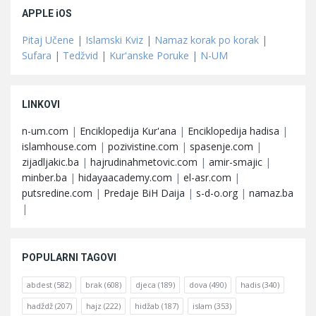
APPLE iOS
Pitaj Učene
|
Islamski Kviz
|
Namaz korak po korak
|
Sufara
|
Tedžvid
|
Kur'anske Poruke
|
N-UM
LINKOVI
n-um.com
|
Enciklopedija Kur'ana
|
Enciklopedija hadisa
|
islamhouse.com
|
pozivistine.com
|
spasenje.com
|
zijadljakic.ba
|
hajrudinahmetovic.com
|
amir-smajic
|
minber.ba
|
hidayaacademy.com
|
el-asr.com
|
putsredine.com
|
Predaje BiH Daija
|
s-d-o.org
|
namaz.ba
|
POPULARNI TAGOVI
abdest
(582)
brak
(608)
djeca
(189)
dova
(490)
hadis
(340)
hadždž
(207)
hajz
(222)
hidžab
(187)
islam
(353)