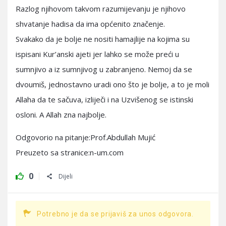
Razlog njihovom takvom razumijevanju je njihovo
shvatanje hadisa da ima općenito značenje.
Svakako da je bolje ne nositi hamajlije na kojima su
ispisani Kur’anski ajeti jer lahko se može preći u
sumnjivo a iz sumnjivog u zabranjeno. Nemoj da se
dvoumiš, jednostavno uradi ono što je bolje, a to je moli
Allaha da te sačuva, izliječi i na Uzvišenog se istinski
osloni. A Allah zna najbolje.
Odgovorio na pitanje:Prof.Abdullah Mujić
Preuzeto sa stranice:n-um.com
0
Dijeli
Potrebno je da se prijaviš za unos odgovora.