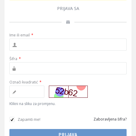
PRIJAVA SA
ili
Ime ili email
*
Šifra
*
Označi kvadratić
*
Klikni na sliku za promjenu.
Zapamti me!
Zaboravljena šifra?