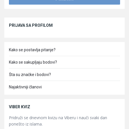
Sidebar
PRIJAVA SA PROFILOM
Kako se postavlja pitanje?
Kako se sakupljaju bodovi?
Šta su značke i bodovi?
Najaktivniji članovi
VIBER KVIZ
Pridruži se dnevnom kvizu na Viberu i nauči svaki dan
ponešto iz islama.