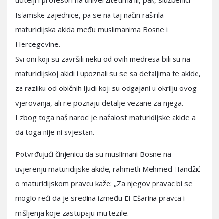
učitelji i profesori na univerzitetima ili, pak, službenici
Islamske zajednice, pa se na taj način raširila
maturidijska akida među muslimanima Bosne i
Hercegovine.
Svi oni koji su završili neku od ovih medresa bili su na
maturidijskoj akidi i upoznali su se sa detaljima te akide,
za razliku od običnih ljudi koji su odgajani u okrilju ovog
vjerovanja, ali ne poznaju detalje vezane za njega.
I zbog toga naš narod je nažalost maturidijske akide a
da toga nije ni svjestan.
Potvrđujući činjenicu da su muslimani Bosne na
uvjerenju maturidijske akide, rahmetli Mehmed Handžić
o maturidijskom pravcu kaže: „Za njegov pravac bi se
moglo reći da je sredina između El-Ešarina pravca i
mišljenja koje zastupaju mu'tezile.