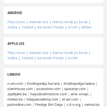
ANDROID
Pitaj Učene
|
Islamski Kviz
|
Namaz korak po korak
|
Sufara
|
Tedžvid
|
Kur'anske Poruke
|
N-UM
|
Minber
APPLE iOS
Pitaj Učene
|
Islamski Kviz
|
Namaz korak po korak
|
Sufara
|
Tedžvid
|
Kur'anske Poruke
|
N-UM
LINKOVI
n-um.com
|
Enciklopedija Kur'ana
|
Enciklopedija hadisa
|
islamhouse.com
|
pozivistine.com
|
spasenje.com
|
zijadljakic.ba
|
hajrudinahmetovic.com
|
amir-smajic
|
minber.ba
|
hidayaacademy.com
|
el-asr.com
|
putsredine.com
|
Predaje BiH Daija
|
s-d-o.org
|
namaz.ba