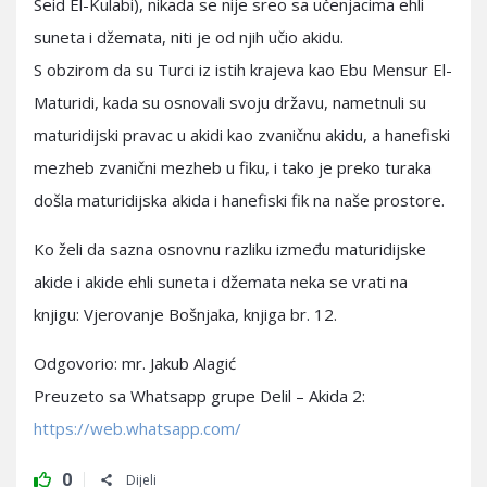
Seid El-Kulabi), nikada se nije sreo sa učenjacima ehli
suneta i džemata, niti je od njih učio akidu.
S obzirom da su Turci iz istih krajeva kao Ebu Mensur El-
Maturidi, kada su osnovali svoju državu, nametnuli su
maturidijski pravac u akidi kao zvaničnu akidu, a hanefiski
mezheb zvanični mezheb u fiku, i tako je preko turaka
došla maturidijska akida i hanefiski fik na naše prostore.
Ko želi da sazna osnovnu razliku između maturidijske
akide i akide ehli suneta i džemata neka se vrati na
knjigu: Vjerovanje Bošnjaka, knjiga br. 12.
Odgovorio: mr. Jakub Alagić
Preuzeto sa Whatsapp grupe Delil – Akida 2:
https://web.whatsapp.com/
0
Dijeli