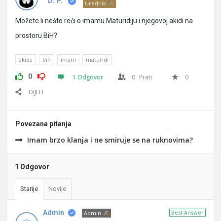
Pitanja
D. P.
Urednik
Možete li nešto reći o imamu Maturidiju i njegovoj akidi na
prostoru BiH?
akida
bih
imam
maturidi
0
1 Odgovor
0
Prati
0
DIJELI
Povezana pitanja
Imam brzo klanja i ne smiruje se na ruknovima?
1 Odgovor
Starije
Novije
Admin
Best Answer
Admin