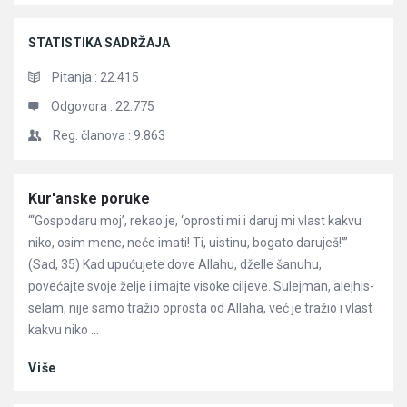
STATISTIKA SADRŽAJA
Pitanja :
22.415
Odgovora :
22.775
Reg. članova :
9.863
Članci
Kur'anske poruke
“‘Gospodaru moj’, rekao je, ‘oprosti mi i daruj mi vlast kakvu
niko, osim mene, neće imati! Ti, uistinu, bogato daruješ!'”
(Sad, 35) Kad upućujete dove Allahu, dželle šanuhu,
povećajte svoje želje i imajte visoke ciljeve. Sulejman, alejhis-
selam, nije samo tražio oprosta od Allaha, već je tražio i vlast
kakvu niko ...
Više