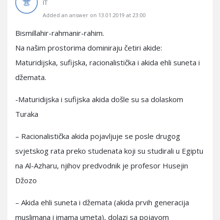
IT
Added an answer on 13.01.2019 at 23:00
Bismillahir-rahmanir-rahim.
Na našim prostorima dominiraju četiri akide:
Maturidijska, sufijska, racionalistička i akida ehli suneta i
džemata.
-Maturidijska i sufijska akida došle su sa dolaskom
Turaka
– Racionalistička akida pojavljuje se posle drugog
svjetskog rata preko studenata koji su studirali u Egiptu
na Al-Azharu, njihov predvodnik je profesor Husejin
Džozo
– Akida ehli suneta i džemata (akida prvih generacija
muslimana i imama umeta), dolazi sa pojavom