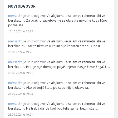
NOVI ODGOVORI
mersadm
Ve alejkumu-s-selam ve rahmetullahi ve
je unio odgovor
berekatuhu Za bračno savjetovanje se obratite nekome koga lično
poznajete.…
13.10.2024 u 15:25
mersadm
Ve alejkumu-s-selam ve rahmetullahi ve
je unio odgovor
berekatuhu Tražite tiknture u kojim nije korišten etanol. One u…
28.09.2024 u 19:26
mersadm
Ve alejkumu-s-selam ve rahmetullahi ve
je unio odgovor
berekatuhu Pitanje nije dovoljno pojašenjeno. Pas je čuvar čega? U…
28.09.2024 u 19:25
mersadm
Ve alejkumu-s-selam ve rahmetullahi ve
je unio odgovor
berekatuhu Ako se bojiš štete po sebe nije ti obaveza…
28.09.2024 u 19:23
mersadm
Ve alejkumu-s-selam ve rahmetullahi ve
je unio odgovor
berekatuhu Ne treba da ide kod roditelja sama, bez muža.…
28.09.2024 u 19:21