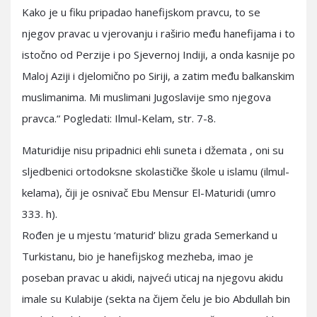
Kako je u fiku pripadao hanefijskom pravcu, to se
njegov pravac u vjerovanju i raširio među hanefijama i to
istočno od Perzije i po Sjevernoj Indiji, a onda kasnije po
Maloj Aziji i djelomično po Siriji, a zatim među balkanskim
muslimanima. Mi muslimani Jugoslavije smo njegova
pravca.“ Pogledati: Ilmul-Kelam, str. 7-8.
Maturidije nisu pripadnici ehli suneta i džemata , oni su
sljedbenici ortodoksne skolastičke škole u islamu (ilmul-
kelama), čiji je osnivač Ebu Mensur El-Maturidi (umro
333. h).
Rođen je u mjestu ‘maturid’ blizu grada Semerkand u
Turkistanu, bio je hanefijskog mezheba, imao je
poseban pravac u akidi, najveći uticaj na njegovu akidu
imale su Kulabije (sekta na čijem čelu je bio Abdullah bin