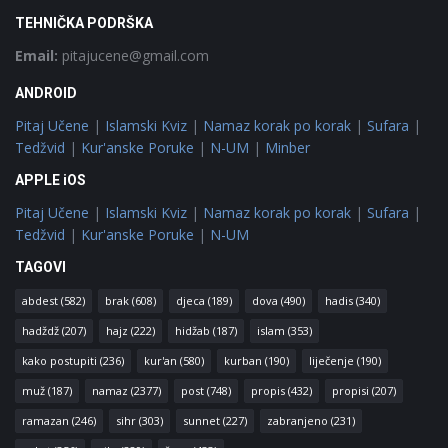
TEHNIČKA PODRŠKA
Email:
pitajucene@gmail.com
ANDROID
Pitaj Učene
|
Islamski Kviz
|
Namaz korak po korak
|
Sufara
|
Tedžvid
|
Kur'anske Poruke
|
N-UM
|
Minber
APPLE iOS
Pitaj Učene
|
Islamski Kviz
|
Namaz korak po korak
|
Sufara
|
Tedžvid
|
Kur'anske Poruke
|
N-UM
TAGOVI
abdest
(582)
brak
(608)
djeca
(189)
dova
(490)
hadis
(340)
hadždž
(207)
hajz
(222)
hidžab
(187)
islam
(353)
kako postupiti
(236)
kur'an
(580)
kurban
(190)
liječenje
(190)
muž
(187)
namaz
(2377)
post
(748)
propis
(432)
propisi
(207)
ramazan
(246)
sihr
(303)
sunnet
(227)
zabranjeno
(231)