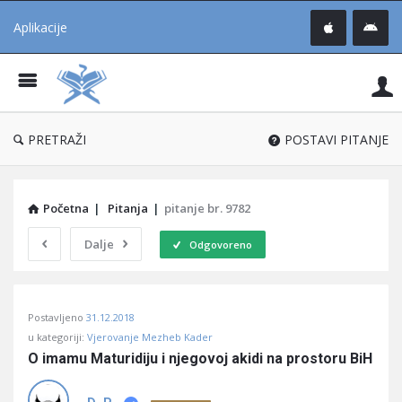
Aplikacije
Pit
Uč
®
PRETRAŽI
POSTAVI PITANJE
Početna
|
Pitanja
|
pitanje br. 9782
Dalje
Odgovoreno
Pitaj
Postavljeno
31.12.2018
Učene
u kategoriji:
Vjerovanje Mezheb Kader
®
O imamu Maturidiju i njegovoj akidi na prostoru BiH
Latest