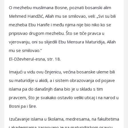
O mezhebu muslimana Bosne, poznati bosanski alim
Mehmed Handžić, Allah mu se smilovao, veli: „Svi su bili
mezheba Ebu Hanife i među njima nije bio niko ko se
pripisivao drugom mezhebu. Što se tiče pravca u
vjerovanju, oni su slijedili Ebu Mensura Maturidija, Allah
mu se smilovao.“
El-Dževherul-esna, str. 18.
Imajući u vidu ovu činjenicu, većina bosanske uleme bili
su maturidije u akidi, a i sistem obrazovanja od pojave
islama pa do današnjih dana bio je u skladu s tim
pravcem, što je svakako ostavilo veliki uticaj i na narod u
Bosni pa i šire.
Izučavanje islama u školama, medresama, na fakultetima
i akademijama zasnovano je na maturidijskom pravcu,