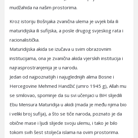
mudžahida na našim prostorima.
Kroz istoriju Bošnjaka zvanična ulema je uvjek bila ili
maturidijska ili sufijska, a posle drugog svjeskog rata i
racionalistička.
Maturidijska akida se izučava u svim obrazovnim
institucijama, ona je zvanična akida vjerskih institucija i
najrasprostranjenija je u narodu.
Jedan od najpoznatijih i najuglednijih alima Bosne i
Hercegovine Mehmed Handžić (umro 1945 g), Allah mu
se smilovao, spominje da su svi učenjaci u BiH slijedili
Ebu Mensura Maturidija u akidi (mada je među njima bio
i veliki broj sufija), a što se tiče naroda, poznato je da
obične mase i ljudi slijede svoju ulemu, i tako je bilo
tokom svih šest stoljeća islama na ovim prostorima.