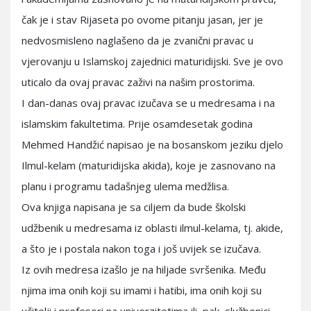
čak je i stav Rijaseta po ovome pitanju jasan, jer je
nedvosmisleno naglašeno da je zvanični pravac u
vjerovanju u Islamskoj zajednici maturidijski. Sve je ovo
uticalo da ovaj pravac zaživi na našim prostorima.
I dan-danas ovaj pravac izučava se u medresama i na
islamskim fakultetima. Prije osamdesetak godina
Mehmed Handžić napisao je na bosanskom jeziku djelo
Ilmul-kelam (maturidijska akida), koje je zasnovano na
planu i programu tadašnjeg ulema medžlisa.
Ova knjiga napisana je sa ciljem da bude školski
udžbenik u medresama iz oblasti ilmul-kelama, tj. akide,
a što je i postala nakon toga i još uvijek se izučava.
Iz ovih medresa izašlo je na hiljade svršenika. Među
njima ima onih koji su imami i hatibi, ima onih koji su