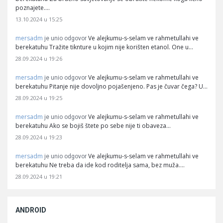
poznajete.…
13.10.2024 u 15:25
mersadm
Ve alejkumu-s-selam ve rahmetullahi ve
je unio odgovor
berekatuhu Tražite tiknture u kojim nije korišten etanol. One u…
28.09.2024 u 19:26
mersadm
Ve alejkumu-s-selam ve rahmetullahi ve
je unio odgovor
berekatuhu Pitanje nije dovoljno pojašenjeno. Pas je čuvar čega? U…
28.09.2024 u 19:25
mersadm
Ve alejkumu-s-selam ve rahmetullahi ve
je unio odgovor
berekatuhu Ako se bojiš štete po sebe nije ti obaveza…
28.09.2024 u 19:23
mersadm
Ve alejkumu-s-selam ve rahmetullahi ve
je unio odgovor
berekatuhu Ne treba da ide kod roditelja sama, bez muža.…
28.09.2024 u 19:21
ANDROID