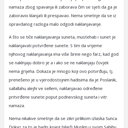
namaza zbog spavanja ili zaborava čim se sjeti da ga je
zaboravio klanjati ili prespavao. Nema smetnje da se iz
opravdanog razloga malo odgodi naklanjavanje.
A što se tiče naklanjavanja suneta, mustehab i sunet je
naklanjavati potvrđene sunete. S tim da vrijeme
njihovog naklanjavanja ima više širine nego farz, kad god
se naklnjaju dobro je a i ako se ne naklanjaju čovjek
nema grijeha. Dokaza je mnogo koji ovo potvrđuju, tj.
prenešeno je u vjerodostojnim hadisima da je Poslanik,
sallallahu alejhi ve sellem, naklanjavao određene
pritvrđene sunete poput podnevskog suneta i vitr
namaza.
Nema nikakve smetnje da se zikri prilikom izlaska Sunca.
Dokaz za to je hadis kojeg bilježi Muslim u svom Sahihu