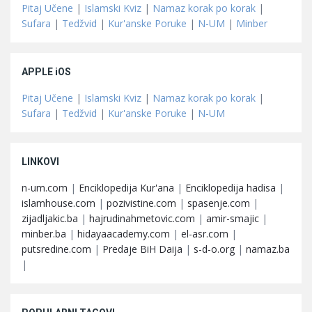
Pitaj Učene
|
Islamski Kviz
|
Namaz korak po korak
|
Sufara
|
Tedžvid
|
Kur'anske Poruke
|
N-UM
|
Minber
APPLE iOS
Pitaj Učene
|
Islamski Kviz
|
Namaz korak po korak
|
Sufara
|
Tedžvid
|
Kur'anske Poruke
|
N-UM
LINKOVI
n-um.com
|
Enciklopedija Kur'ana
|
Enciklopedija hadisa
|
islamhouse.com
|
pozivistine.com
|
spasenje.com
|
zijadljakic.ba
|
hajrudinahmetovic.com
|
amir-smajic
|
minber.ba
|
hidayaacademy.com
|
el-asr.com
|
putsredine.com
|
Predaje BiH Daija
|
s-d-o.org
|
namaz.ba
|