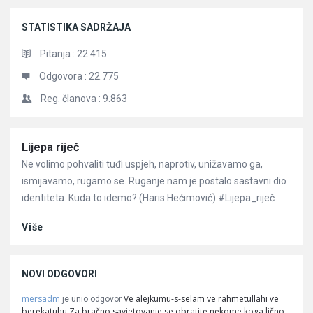
STATISTIKA SADRŽAJA
Pitanja :
22.415
Odgovora :
22.775
Reg. članova :
9.863
Članci
Lijepa riječ
Ne volimo pohvaliti tuđi uspjeh, naprotiv, unižavamo ga,
ismijavamo, rugamo se. Ruganje nam je postalo sastavni dio
identiteta. Kuda to idemo? (Haris Hećimović) #Lijepa_riječ
Više
NOVI ODGOVORI
mersadm
Ve alejkumu-s-selam ve rahmetullahi ve
je unio odgovor
berekatuhu Za bračno savjetovanje se obratite nekome koga lično