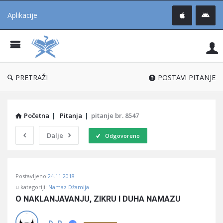
Aplikacije
Pit
Uč
®
PRETRAŽI
POSTAVI PITANJE
Početna
|
Pitanja
|
pitanje br. 8547
Dalje
Odgovoreno
Pitaj
Postavljeno
24.11.2018
Učene
u kategoriji:
Namaz Džamija
®
O NAKLANJAVANJU, ZIKRU I DUHA NAMAZU
Latest