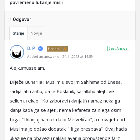
povremeno lutanje misli
1 Odgovor
Starije
Novije
D. P.
Best Answer
Urednik
Added an answer on 24.11.2018 at 14:59
Alejkumusselam.
Bilježe Buharija i Muslim u svojim Sahihima od Enesa,
radijallahu anhu, da je Poslanik, sallallahu alejhi ve
sellem, rekao: “Ko zaboravi (klanjati) namaz neka ga
klanja kada ga se sjeti, nema kefareta za njega osim
toga. “I klanjaj namaz da bi Me veličao”, a u rivajetu od
Muslima je došao dodatak: “Ili ga prespava”. Ovaj hadis
ukazuje na obavezu naklanjavanja propuštenog farz