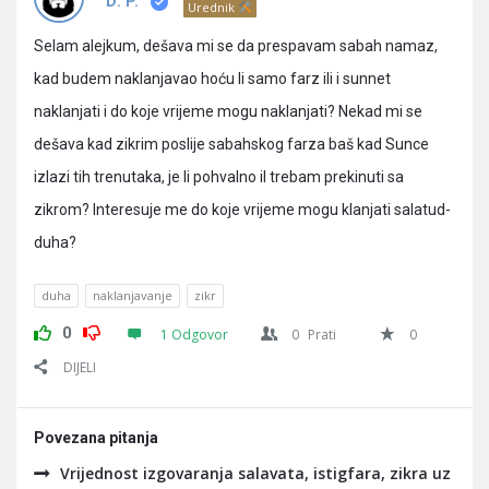
Pitanja
D. P.
Urednik
Selam alejkum, dešava mi se da prespavam sabah namaz,
kad budem naklanjavao hoću li samo farz ili i sunnet
naklanjati i do koje vrijeme mogu naklanjati? Nekad mi se
dešava kad zikrim poslije sabahskog farza baš kad Sunce
izlazi tih trenutaka, je li pohvalno il trebam prekinuti sa
zikrom? Interesuje me do koje vrijeme mogu klanjati salatud-
duha?
duha
naklanjavanje
zikr
0
1 Odgovor
0
Prati
0
DIJELI
Povezana pitanja
Vrijednost izgovaranja salavata, istigfara, zikra uz