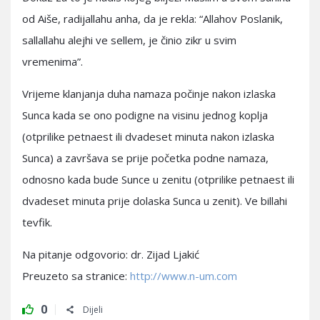
od Aiše, radijallahu anha, da je rekla: “Allahov Poslanik,
sallallahu alejhi ve sellem, je činio zikr u svim
vremenima”.
Vrijeme klanjanja duha namaza počinje nakon izlaska
Sunca kada se ono podigne na visinu jednog koplja
(otprilike petnaest ili dvadeset minuta nakon izlaska
Sunca) a završava se prije početka podne namaza,
odnosno kada bude Sunce u zenitu (otprilike petnaest ili
dvadeset minuta prije dolaska Sunca u zenit). Ve billahi
tevfik.
Na pitanje odgovorio: dr. Zijad Ljakić
Preuzeto sa stranice:
http://www.n-um.com
0
Dijeli