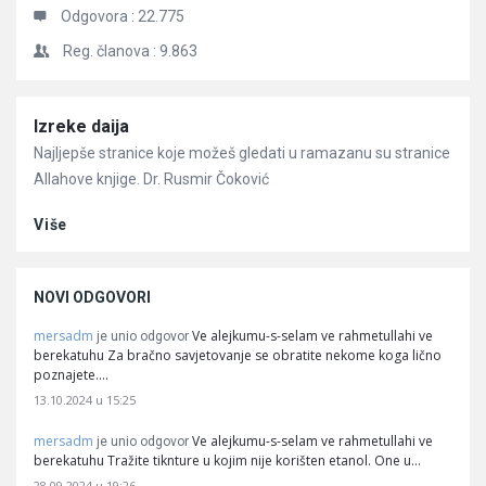
Odgovora :
22.775
Reg. članova :
9.863
Članci
Izreke daija
Najljepše stranice koje možeš gledati u ramazanu su stranice
Allahove knjige. Dr. Rusmir Čoković
Više
NOVI ODGOVORI
mersadm
Ve alejkumu-s-selam ve rahmetullahi ve
je unio odgovor
berekatuhu Za bračno savjetovanje se obratite nekome koga lično
poznajete.…
13.10.2024 u 15:25
mersadm
Ve alejkumu-s-selam ve rahmetullahi ve
je unio odgovor
berekatuhu Tražite tiknture u kojim nije korišten etanol. One u…
28.09.2024 u 19:26