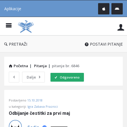
Aplikacije
Pit
Uč
®
PRETRAŽI
POSTAVI PITANJE
Početna
|
Pitanja
|
pitanje br. 6846
Dalje
Odgovoreno
Pitaj
Postavljeno
15.10.2018
Učene
u kategoriji:
Igra Zabava Praznici
®
Odbijanje čestitki za prvi maj
Latest