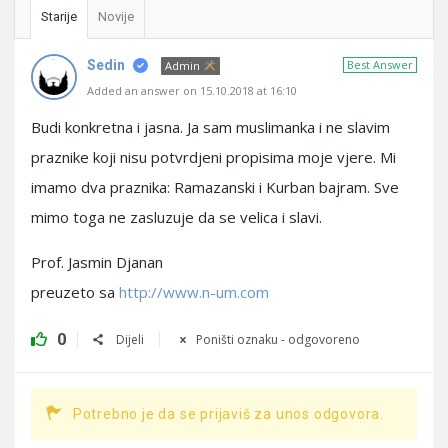
Starije
Novije
Sedin
Best Answer
Admin
Added an answer on 15.10.2018 at 16:10
Budi konkretna i jasna. Ja sam muslimanka i ne slavim
praznike koji nisu potvrdjeni propisima moje vjere. Mi
imamo dva praznika: Ramazanski i Kurban bajram. Sve
mimo toga ne zasluzuje da se velica i slavi.
Prof. Jasmin Djanan
preuzeto sa
http://www.n-um.com
0
Dijeli
Poništi oznaku - odgovoreno
Potrebno je da se prijaviš za unos odgovora.