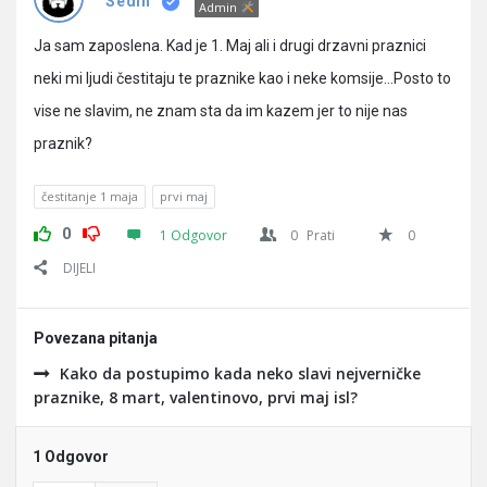
Pitanja
Sedin
Admin
Ja sam zaposlena. Kad je 1. Maj ali i drugi drzavni praznici
neki mi ljudi čestitaju te praznike kao i neke komsije…Posto to
vise ne slavim, ne znam sta da im kazem jer to nije nas
praznik?
čestitanje 1 maja
prvi maj
0
1 Odgovor
0
Prati
0
DIJELI
Povezana pitanja
Kako da postupimo kada neko slavi nejverničke
praznike, 8 mart, valentinovo, prvi maj isl?
1 Odgovor