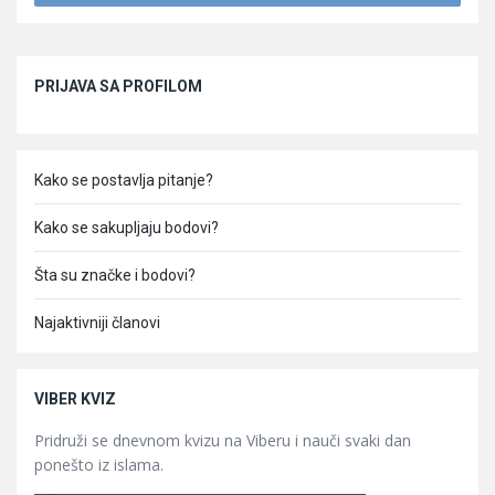
Sidebar
PRIJAVA SA PROFILOM
Kako se postavlja pitanje?
Kako se sakupljaju bodovi?
Šta su značke i bodovi?
Najaktivniji članovi
VIBER KVIZ
Pridruži se dnevnom kvizu na Viberu i nauči svaki dan
ponešto iz islama.