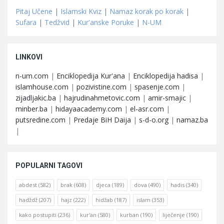
Pitaj Učene
|
Islamski Kviz
|
Namaz korak po korak
|
Sufara
|
Tedžvid
|
Kur'anske Poruke
|
N-UM
LINKOVI
n-um.com
|
Enciklopedija Kur'ana
|
Enciklopedija hadisa
|
islamhouse.com
|
pozivistine.com
|
spasenje.com
|
zijadljakic.ba
|
hajrudinahmetovic.com
|
amir-smajic
|
minber.ba
|
hidayaacademy.com
|
el-asr.com
|
putsredine.com
|
Predaje BiH Daija
|
s-d-o.org
|
namaz.ba
|
POPULARNI TAGOVI
abdest
(582)
brak
(608)
djeca
(189)
dova
(490)
hadis
(340)
hadždž
(207)
hajz
(222)
hidžab
(187)
islam
(353)
kako postupiti
(236)
kur'an
(580)
kurban
(190)
liječenje
(190)