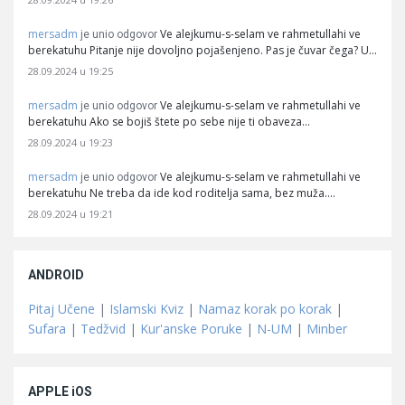
mersadm
Ve alejkumu-s-selam ve rahmetullahi ve
je unio odgovor
berekatuhu Pitanje nije dovoljno pojašenjeno. Pas je čuvar čega? U…
28.09.2024 u 19:25
mersadm
Ve alejkumu-s-selam ve rahmetullahi ve
je unio odgovor
berekatuhu Ako se bojiš štete po sebe nije ti obaveza…
28.09.2024 u 19:23
mersadm
Ve alejkumu-s-selam ve rahmetullahi ve
je unio odgovor
berekatuhu Ne treba da ide kod roditelja sama, bez muža.…
28.09.2024 u 19:21
ANDROID
Pitaj Učene
|
Islamski Kviz
|
Namaz korak po korak
|
Sufara
|
Tedžvid
|
Kur'anske Poruke
|
N-UM
|
Minber
APPLE iOS