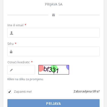
PRIJAVA SA
ili
Ime ili email
*
Šifra
*
Označi kvadratić
*
Klikni na sliku za promjenu.
Zapamti me!
Zaboravljena šifra?