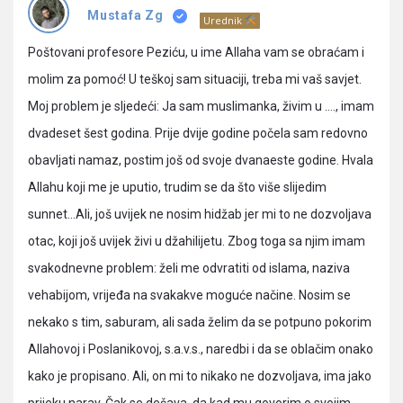
Pitanja
Mustafa Zg
Urednik
Poštovani profesore Peziću, u ime Allaha vam se obraćam i
molim za pomoć! U teškoj sam situaciji, treba mi vaš savjet.
Moj problem je sljedeći: Ja sam muslimanka, živim u …., imam
dvadeset šest godina. Prije dvije godine počela sam redovno
obavljati namaz, postim još od svoje dvanaeste godine. Hvala
Allahu koji me je uputio, trudim se da što više slijedim
sunnet…Ali, još uvijek ne nosim hidžab jer mi to ne dozvoljava
otac, koji još uvijek živi u džahilijetu. Zbog toga sa njim imam
svakodnevne problem: želi me odvratiti od islama, naziva
vehabijom, vrijeđa na svakakve moguće načine. Nosim se
nekako s tim, saburam, ali sada želim da se potpuno pokorim
Allahovoj i Poslanikovoj, s.a.v.s., naredbi i da se oblačim onako
kako je propisano. Ali, on mi to nikako ne dozvoljava, ima jako