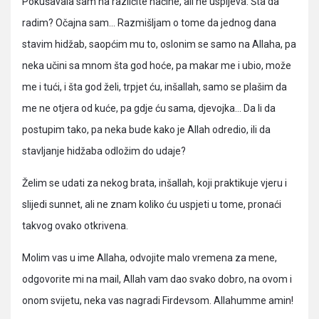
Pokušavala sam na različite načine, ali ne uspijeva. Šta da
radim? Očajna sam… Razmišljam o tome da jednog dana
stavim hidžab, saopćim mu to, oslonim se samo na Allaha, pa
neka učini sa mnom šta god hoće, pa makar me i ubio, može
me i tući, i šta god želi, trpjet ću, inšallah, samo se plašim da
me ne otjera od kuće, pa gdje ću sama, djevojka… Da li da
postupim tako, pa neka bude kako je Allah odredio, ili da
stavljanje hidžaba odložim do udaje?
Želim se udati za nekog brata, inšallah, koji praktikuje vjeru i
slijedi sunnet, ali ne znam koliko ću uspjeti u tome, pronaći
takvog ovako otkrivena.
Molim vas u ime Allaha, odvojite malo vremena za mene,
odgovorite mi na mail, Allah vam dao svako dobro, na ovom i
onom svijetu, neka vas nagradi Firdevsom. Allahumme amin!