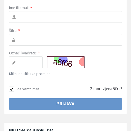
Ime ili email
*
Šifra
*
Označi kvadratić
*
Klikni na sliku za promjenu.
Zapamti me!
Zaboravljena šifra?
Sidebar
PRIJAVA SA PROFILOM