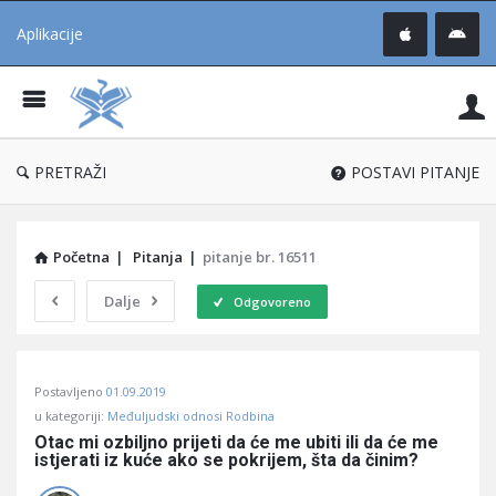
Aplikacije
Pit
Uč
®
PRETRAŽI
POSTAVI PITANJE
Početna
|
Pitanja
|
pitanje br. 16511
Dalje
Odgovoreno
Pitaj
Postavljeno
01.09.2019
Učene
u kategoriji:
Međuljudski odnosi Rodbina
®
Otac mi ozbiljno prijeti da će me ubiti ili da će me 
istjerati iz kuće ako se pokrijem, šta da činim?
Latest