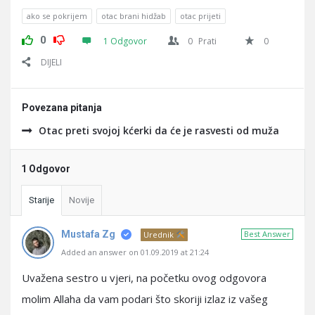
ako se pokrijem
otac brani hidžab
otac prijeti
0
1 Odgovor
0
Prati
0
DIJELI
Povezana pitanja
Otac preti svojoj kćerki da će je rasvesti od muža
1 Odgovor
Starije
Novije
Mustafa Zg
Best Answer
Urednik
Added an answer on 01.09.2019 at 21:24
Uvažena sestro u vjeri, na početku ovog odgovora
molim Allaha da vam podari što skoriji izlaz iz vašeg