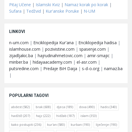
Pitaj Učene
|
Islamski Kviz
|
Namaz korak po korak
|
Sufara
|
Tedžvid
|
Kur'anske Poruke
|
N-UM
LINKOVI
n-um.com
|
Enciklopedija Kur'ana
|
Enciklopedija hadisa
|
islamhouse.com
|
pozivistine.com
|
spasenje.com
|
zijadljakic.ba
|
hajrudinahmetovic.com
|
amir-smajic
|
minber.ba
|
hidayaacademy.com
|
el-asr.com
|
putsredine.com
|
Predaje BiH Daija
|
s-d-o.org
|
namaz.ba
|
POPULARNI TAGOVI
abdest
(582)
brak
(608)
djeca
(189)
dova
(490)
hadis
(340)
hadždž
(207)
hajz
(222)
hidžab
(187)
islam
(353)
kako postupiti
(236)
kur'an
(580)
kurban
(190)
liječenje
(190)