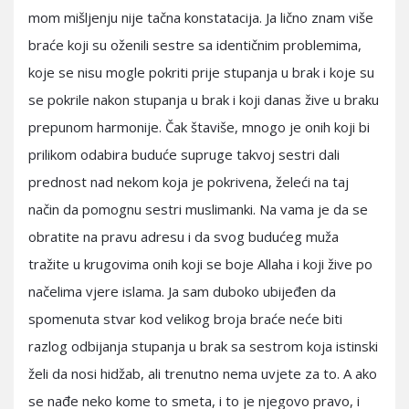
mom mišljenju nije tačna konstatacija. Ja lično znam više
braće koji su oženili sestre sa identičnim problemima,
koje se nisu mogle pokriti prije stupanja u brak i koje su
se pokrile nakon stupanja u brak i koji danas žive u braku
prepunom harmonije. Čak štaviše, mnogo je onih koji bi
prilikom odabira buduće supruge takvoj sestri dali
prednost nad nekom koja je pokrivena, želeći na taj
način da pomognu sestri muslimanki. Na vama je da se
obratite na pravu adresu i da svog budućeg muža
tražite u krugovima onih koji se boje Allaha i koji žive po
načelima vjere islama. Ja sam duboko ubijeđen da
spomenuta stvar kod velikog broja braće neće biti
razlog odbijanja stupanja u brak sa sestrom koja istinski
želi da nosi hidžab, ali trenutno nema uvjete za to. A ako
se nađe neko kome to smeta, i to je njegovo pravo, i