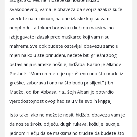
Stoga, ako već ne možete da nosite hidžab
svakodnevno, vama je obaveza da svoj izlazak iz kuće
svedete na minimum, na one izlaske koji su vam
neophodni, a tokom boravka u kući da maksimalno
izbjegavate izlazak pred muškarce koji vam nisu
mahremi. Sve dok budete ostavljali obavezu samo u
mjeri na koju ste prinuđeni, nećete biti grješni zbog
ostavljanja islamske nošnje, hidžaba. Kazao je Allahov
Poslanik: “Mom ummetu je oprošteno ono što urade iz
greške, zaborava i ono na što budu prisiljeni.” (Ibn
Madže, od Ibn Abbasa, r.a., šejh Albani je potvrdio
vjerodostojnost ovog hadisa u više svojih knjiga)
Isto tako, ako ne možete nositi hidžab, obaveza vam je
da nosite široku odjeću, dugih rukava, košulje, suknje,
jednom riječju da se maksimalno trudite da budete što