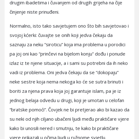
drugim ibadetima i čuvanjem od drugih grijeha na čije
činjenje niste prinuđeni.
Normalno, isto tako savjetujem ono što bih savjetovao i
svojoj kćerki: čuvajte se onih koji jedva čekaju da
saznaju za neku “siroticu” koja ima problema u porodici
pa joj oni kao “prinčevi na bijelom konju” dođu i ponude
izlaz iz te njene situacije, a i sami su potrebni da ih neko
vadi iz problema. Oni jedva čekaju da se “dokopaju”
neke sestre koja nema nekoga ko će se sutra brinuti i
boriti za njena prava koja joj garantuje islam, pa je iz
jednog belaja odvedu u drugi, koji je umotan u celofan
“bratske pomoći”. Čovjek ne bi pretjerao ako bi kazao da
su neki od njih ciljano ubačeni ljudi među praktičare vjere
kako bi unosili nered i smutnju, te kako bi praktičare
vjere prikazali u očima ljudi u ružnome svjetlu.