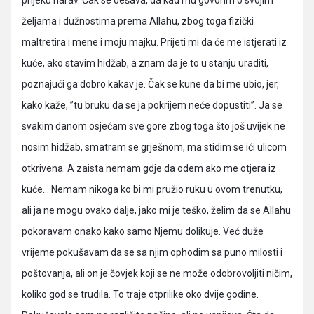
prijeku narav. Čak se dešava, da kad mu govorim o svojim
željama i dužnostima prema Allahu, zbog toga fizički
maltretira i mene i moju majku. Prijeti mi da će me istjerati iz
kuće, ako stavim hidžab, a znam da je to u stanju uraditi,
poznajući ga dobro kakav je. Čak se kune da bi me ubio, jer,
kako kaže, ”tu bruku da se ja pokrijem neće dopustiti”. Ja se
svakim danom osjećam sve gore zbog toga što još uvijek ne
nosim hidžab, smatram se grješnom, ma stidim se ići ulicom
otkrivena. A zaista nemam gdje da odem ako me otjera iz
kuće… Nemam nikoga ko bi mi pružio ruku u ovom trenutku,
ali ja ne mogu ovako dalje, jako mi je teško, želim da se Allahu
pokoravam onako kako samo Njemu dolikuje. Već duže
vrijeme pokušavam da se sa njim ophodim sa puno milosti i
poštovanja, ali on je čovjek koji se ne može odobrovoljiti ničim,
koliko god se trudila. To traje otprilike oko dvije godine.