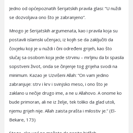
Jedno od općepoznatih šerijatskih pravila glasi: “U nuždi
se dozvoljava ono što je zabranjeno”.
Mnogo je šerijatskih argumenata, kao i pravila koja su
postavili islamski učenjaci, iz kojih se da zaključiti da
čovjeku koji je u nuždi i čini određeni grijeh, kao što
slučaj sa osobom koja jede strvinu – mrljinu da bi spasila
sopstveni život, onda se činjenje tog grijeha svodi na
minimum. Kazao je Uzvišeni Allah: “On vam jedino
zabranjuje: strv i krv i svinjsko meso, i ono što je
zaklano u nečije drugo ime, a ne u Allahovo. A onome ko
bude primoran, ali ne iz želje, tek toliko da glad utoli,
njemu grijeh nije. Allah zaista prašta i milostiv je.” (El-
Bekare, 173)