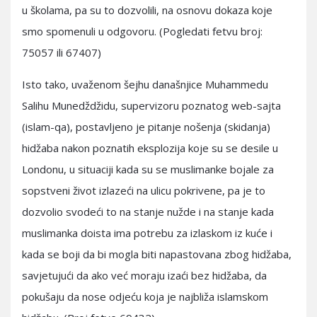
u školama, pa su to dozvolili, na osnovu dokaza koje
smo spomenuli u odgovoru. (Pogledati fetvu broj:
75057 ili 67407)
Isto tako, uvaženom šejhu današnjice Muhammedu
Salihu Munedždžidu, supervizoru poznatog web-sajta
(islam-qa), postavljeno je pitanje nošenja (skidanja)
hidžaba nakon poznatih eksplozija koje su se desile u
Londonu, u situaciji kada su se muslimanke bojale za
sopstveni život izlazeći na ulicu pokrivene, pa je to
dozvolio svodeći to na stanje nužde i na stanje kada
muslimanka doista ima potrebu za izlaskom iz kuće i
kada se boji da bi mogla biti napastovana zbog hidžaba,
savjetujući da ako već moraju izaći bez hidžaba, da
pokušaju da nose odjeću koja je najbliža islamskom