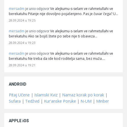
mersadm
Ve alejkumu-s-selam ve rahmetullahi ve
je unio odgovor
berekatuhu Pitanje nije dovoljno pojašenjeno. Pas je čuvar čega? U…
28.09.2024 u 19:25
mersadm
Ve alejkumu-s-selam ve rahmetullahi ve
je unio odgovor
berekatuhu Ako se bojiš štete po sebe nije ti obaveza…
28.09.2024 u 19:23
mersadm
Ve alejkumu-s-selam ve rahmetullahi ve
je unio odgovor
berekatuhu Ne treba da ide kod roditelja sama, bez muža.…
28.09.2024 u 19:21
ANDROID
Pitaj Učene
|
Islamski Kviz
|
Namaz korak po korak
|
Sufara
|
Tedžvid
|
Kur'anske Poruke
|
N-UM
|
Minber
APPLE iOS