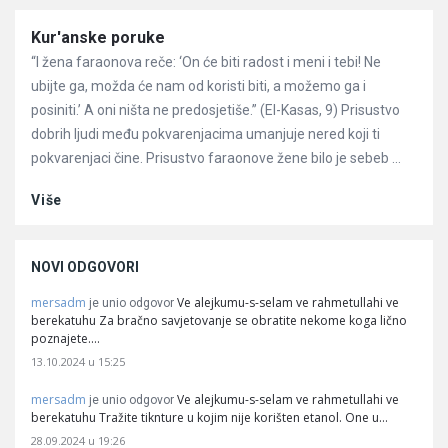
Članci
Kur'anske poruke
“I žena faraonova reče: ‘On će biti radost i meni i tebi! Ne
ubijte ga, možda će nam od koristi biti, a možemo ga i
posiniti.’ A oni ništa ne predosjetiše.” (El-Kasas, 9) Prisustvo
dobrih ljudi među pokvarenjacima umanjuje nered koji ti
pokvarenjaci čine. Prisustvo faraonove žene bilo je sebeb ...
Više
NOVI ODGOVORI
mersadm
Ve alejkumu-s-selam ve rahmetullahi ve
je unio odgovor
berekatuhu Za bračno savjetovanje se obratite nekome koga lično
poznajete.…
13.10.2024 u 15:25
mersadm
Ve alejkumu-s-selam ve rahmetullahi ve
je unio odgovor
berekatuhu Tražite tiknture u kojim nije korišten etanol. One u…
28.09.2024 u 19:26