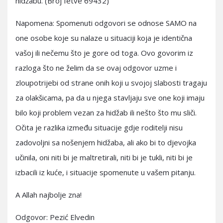
hidžabu. (Broj fetve 69432)
Napomena: Spomenuti odgovori se odnose SAMO na
one osobe koje su nalaze u situaciji koja je identična
vašoj ili nečemu što je gore od toga. Ovo govorim iz
razloga što ne želim da se ovaj odgovor uzme i
zloupotrijebi od strane onih koji u svojoj slabosti tragaju
za olakšicama, pa da u njega stavljaju sve one koji imaju
bilo koji problem vezan za hidžab ili nešto što mu sliči.
Očita je razlika između situacije gdje roditelji nisu
zadovoljni sa nošenjem hidžaba, ali ako bi to djevojka
učinila, oni niti bi je maltretirali, niti bi je tukli, niti bi je
izbacili iz kuće, i situacije spomenute u vašem pitanju.
A Allah najbolje zna!
Odgovor: Pezić Elvedin