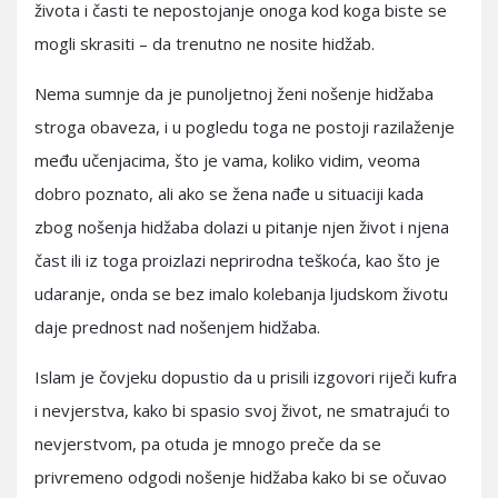
života i časti te nepostojanje onoga kod koga biste se
mogli skrasiti – da trenutno ne nosite hidžab.
Nema sumnje da je punoljetnoj ženi nošenje hidžaba
stroga obaveza, i u pogledu toga ne postoji razilaženje
među učenjacima, što je vama, koliko vidim, veoma
dobro poznato, ali ako se žena nađe u situaciji kada
zbog nošenja hidžaba dolazi u pitanje njen život i njena
čast ili iz toga proizlazi neprirodna teškoća, kao što je
udaranje, onda se bez imalo kolebanja ljudskom životu
daje prednost nad nošenjem hidžaba.
Islam je čovjeku dopustio da u prisili izgovori riječi kufra
i nevjerstva, kako bi spasio svoj život, ne smatrajući to
nevjerstvom, pa otuda je mnogo preče da se
privremeno odgodi nošenje hidžaba kako bi se očuvao