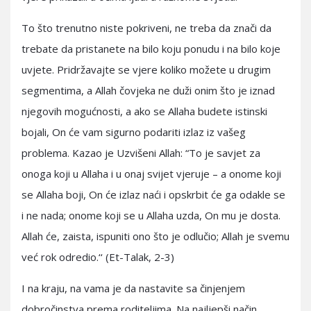
To što trenutno niste pokriveni, ne treba da znači da
trebate da pristanete na bilo koju ponudu i na bilo koje
uvjete. Pridržavajte se vjere koliko možete u drugim
segmentima, a Allah čovjeka ne duži onim što je iznad
njegovih mogućnosti, a ako se Allaha budete istinski
bojali, On će vam sigurno podariti izlaz iz vašeg
problema. Kazao je Uzvišeni Allah: “To je savjet za
onoga koji u Allaha i u onaj svijet vjeruje – a onome koji
se Allaha boji, On će izlaz naći i opskrbit će ga odakle se
i ne nada; onome koji se u Allaha uzda, On mu je dosta.
Allah će, zaista, ispuniti ono što je odlučio; Allah je svemu
već rok odredio.‘‘ (Et-Talak, 2-3)
I na kraju, na vama je da nastavite sa činjenjem
dobročinstva prema roditeljima. Na najljepši način