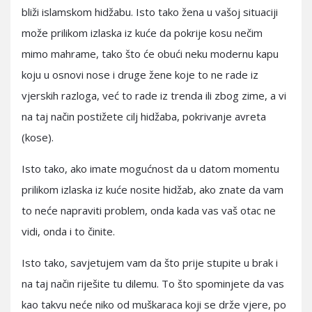
bliži islamskom hidžabu. Isto tako žena u vašoj situaciji
može prilikom izlaska iz kuće da pokrije kosu nečim
mimo mahrame, tako što će obući neku modernu kapu
koju u osnovi nose i druge žene koje to ne rade iz
vjerskih razloga, već to rade iz trenda ili zbog zime, a vi
na taj način postižete cilj hidžaba, pokrivanje avreta
(kose).
Isto tako, ako imate mogućnost da u datom momentu
prilikom izlaska iz kuće nosite hidžab, ako znate da vam
to neće napraviti problem, onda kada vas vaš otac ne
vidi, onda i to činite.
Isto tako, savjetujem vam da što prije stupite u brak i
na taj način riješite tu dilemu. To što spominjete da vas
kao takvu neće niko od muškaraca koji se drže vjere, po