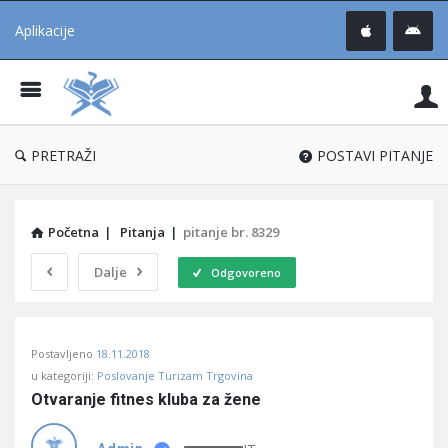
Aplikacije
Pit
Uč
®
PRETRAŽI
POSTAVI PITANJE
Početna
|
Pitanja
|
pitanje br. 8329
Dalje
Odgovoreno
Pitaj
Postavljeno
18.11.2018
Učene
u kategoriji:
Poslovanje Turizam Trgovina
®
Otvaranje fitnes kluba za žene
Latest