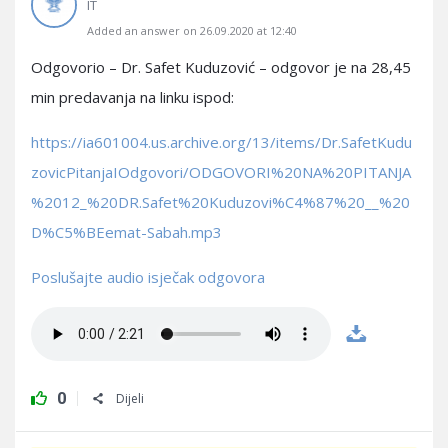
IT
Added an answer on 26.09.2020 at 12:40
Odgovorio – Dr. Safet Kuduzović – odgovor je na 28,45
min predavanja na linku ispod:
https://ia601004.us.archive.org/13/items/Dr.SafetKudu
zovicPitanjaIOdgovori/ODGOVORI%20NA%20PITANJA
%2012_%20DR.Safet%20Kuduzovi%C4%87%20__%20
D%C5%BEemat-Sabah.mp3
Poslušajte audio isječak odgovora
0
Dijeli