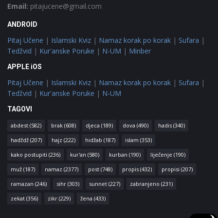
Email:
pitajucene@gmail.com
ANDROID
Pitaj Učene
|
Islamski Kviz
|
Namaz korak po korak
|
Sufara
|
Tedžvid
|
Kur'anske Poruke
|
N-UM
|
Minber
APPLE iOS
Pitaj Učene
|
Islamski Kviz
|
Namaz korak po korak
|
Sufara
|
Tedžvid
|
Kur'anske Poruke
|
N-UM
TAGOVI
abdest
(582)
brak
(608)
djeca
(189)
dova
(490)
hadis
(340)
hadždž
(207)
hajz
(222)
hidžab
(187)
islam
(353)
kako postupiti
(236)
kur'an
(580)
kurban
(190)
liječenje
(190)
muž
(187)
namaz
(2377)
post
(748)
propis
(432)
propisi
(207)
ramazan
(246)
sihr
(303)
sunnet
(227)
zabranjeno
(231)
zekat
(356)
zikr
(229)
žena
(433)