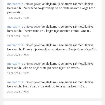
mersadm
Ve alejkumu-s-selam ve rahmetullahi ve
je unio odgovor
berekatuhu Za bračno savjetovanje se obratite nekome koga lično
poznajete.…
13.10.2024 u 15:25
mersadm
Ve alejkumu-s-selam ve rahmetullahi ve
je unio odgovor
berekatuhu Tražite tiknture u kojim nije korišten etanol. One u…
28.09.2024 u 19:26
mersadm
Ve alejkumu-s-selam ve rahmetullahi ve
je unio odgovor
berekatuhu Pitanje nije dovoljno pojašenjeno. Pas je čuvar čega? U…
28.09.2024 u 19:25
mersadm
Ve alejkumu-s-selam ve rahmetullahi ve
je unio odgovor
berekatuhu Ako se bojiš štete po sebe nije ti obaveza…
28.09.2024 u 19:23
mersadm
Ve alejkumu-s-selam ve rahmetullahi ve
je unio odgovor
berekatuhu Ne treba da ide kod roditelja sama, bez muža.…
28.09.2024 u 19:21