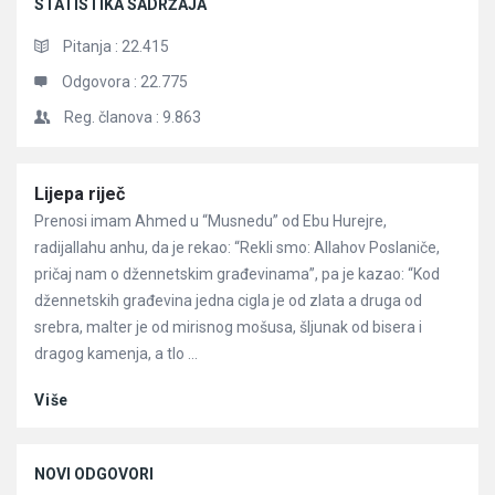
STATISTIKA SADRŽAJA
Pitanja :
22.415
Odgovora :
22.775
Reg. članova :
9.863
Članci
Lijepa riječ
Prenosi imam Ahmed u “Musnedu” od Ebu Hurejre,
radijallahu anhu, da je rekao: “Rekli smo: Allahov Poslaniče,
pričaj nam o džennetskim građevinama”, pa je kazao: “Kod
džennetskih građevina jedna cigla je od zlata a druga od
srebra, malter je od mirisnog mošusa, šljunak od bisera i
dragog kamenja, a tlo ...
Više
NOVI ODGOVORI