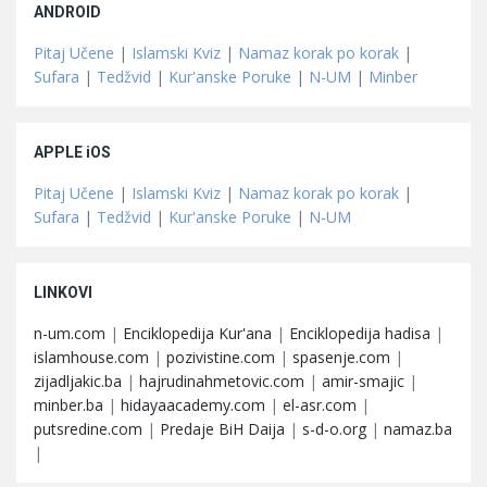
ANDROID
Pitaj Učene
|
Islamski Kviz
|
Namaz korak po korak
|
Sufara
|
Tedžvid
|
Kur'anske Poruke
|
N-UM
|
Minber
APPLE iOS
Pitaj Učene
|
Islamski Kviz
|
Namaz korak po korak
|
Sufara
|
Tedžvid
|
Kur'anske Poruke
|
N-UM
LINKOVI
n-um.com
|
Enciklopedija Kur'ana
|
Enciklopedija hadisa
|
islamhouse.com
|
pozivistine.com
|
spasenje.com
|
zijadljakic.ba
|
hajrudinahmetovic.com
|
amir-smajic
|
minber.ba
|
hidayaacademy.com
|
el-asr.com
|
putsredine.com
|
Predaje BiH Daija
|
s-d-o.org
|
namaz.ba
|