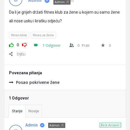
Pitanja
IT
Admin
Admin
Da li je grijeh držati fitnes klub za žene u kojem su samo žene
ali nose usku i kratku odjeću?
fitnes klub
fitnes za žene
0
1 Odgovor
0
Prati
0
DIJELI
Povezana pitanja
Posao pokrivene žene
1 Odgovor
Starije
Novije
Admin
Best Answer
Admin