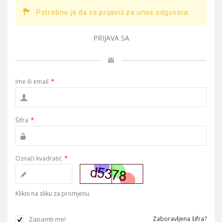
Potrebno je da se prijaviš za unos odgovora.
PRIJAVA SA
ili
Ime ili email
*
Šifra
*
Označi kvadratić
*
Klikni na sliku za promjenu.
Zapamti me!
Zaboravljena šifra?