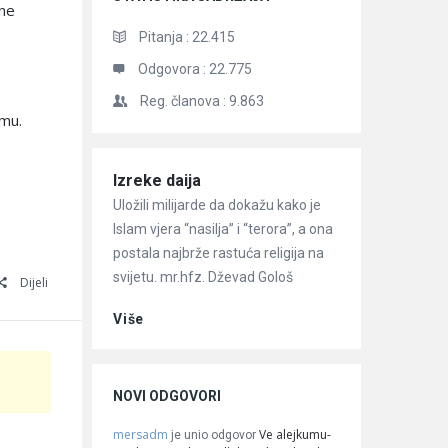
 ne
Pitanja :
22.415
Odgovora :
22.775
Reg. članova :
9.863
zmu.
Članci
Izreke daija
Uložili milijarde da dokažu kako je
Islam vjera “nasilja” i “terora”, a ona
postala najbrže rastuća religija na
svijetu. mr.hfz. Dževad Gološ
Dijeli
Više
NOVI ODGOVORI
mersadm
Ve alejkumu-
je unio odgovor