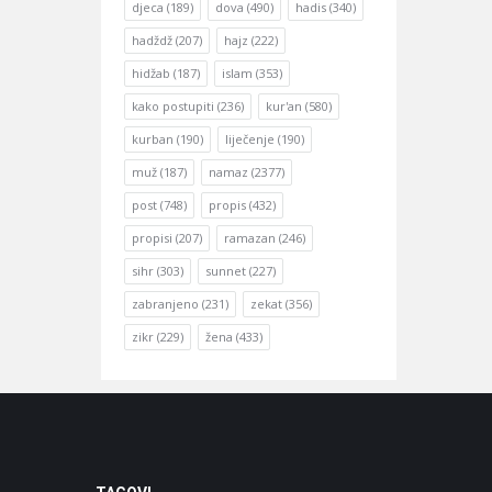
djeca
(189)
dova
(490)
hadis
(340)
hadždž
(207)
hajz
(222)
hidžab
(187)
islam
(353)
kako postupiti
(236)
kur'an
(580)
kurban
(190)
liječenje
(190)
muž
(187)
namaz
(2377)
post
(748)
propis
(432)
propisi
(207)
ramazan
(246)
sihr
(303)
sunnet
(227)
zabranjeno
(231)
zekat
(356)
zikr
(229)
žena
(433)