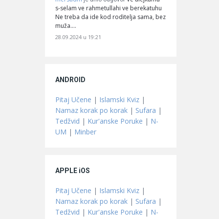
s-selam ve rahmetullahi ve berekatuhu
Ne treba da ide kod roditelja sama, bez
muža.…
28.09.2024 u 19:21
ANDROID
Pitaj Učene
|
Islamski Kviz
|
Namaz korak po korak
|
Sufara
|
Tedžvid
|
Kur'anske Poruke
|
N-
UM
|
Minber
APPLE iOS
Pitaj Učene
|
Islamski Kviz
|
Namaz korak po korak
|
Sufara
|
Tedžvid
|
Kur'anske Poruke
|
N-