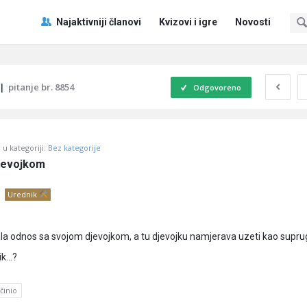
Pitaj
Pitaj
Najaktivniji članovi
Kvizovi i igre
Novosti
Učene
Učene
®
®
Navigacija
|
pitanje br. 8854
Odgovoreno
u kategoriji:
Bez kategorije
djevojkom
Urednik
la odnos sa svojom djevojkom, a tu djevojku namjerava uzeti kao supru
lik…?
činio