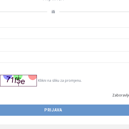
ili
Klikni na sliku za promjenu.
Zaboravlje