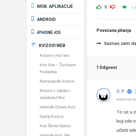
MOB. APLIKACIJE
0
1 
ANDROID
Povezana pitanja
iPHONE iOS
Saznao sam da 
KVIZOVI WEB
Kvizovi o Kur'anu
Kviz Sira – Životopis
1 Odgovor
Poslanika
Ramazanski kvizovi
Kvizovi o zekatu i
D. P.
sadekatul fitru
Added an an
Islamski Dnevni Kviz
To se u i
Dječiji kvizovi
koji iole
Kviz Škola Islama
učiniti is
Islamski Kviz 18+