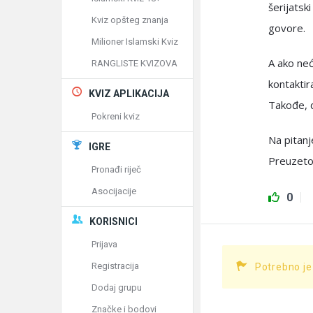
šerijatsk
Kviz opšteg znanja
govore.
Milioner Islamski Kviz
A ako neć
RANGLISTE KVIZOVA
kontaktir
KVIZ APLIKACIJA
Takođe, 
Pokreni kviz
Na pitanj
IGRE
Preuzeto
Pronađi riječ
Asocijacije
0
KORISNICI
Prijava
Registracija
Potrebno je
Dodaj grupu
Značke i bodovi