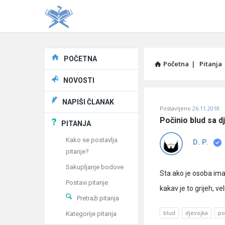
Explore
POČETNA
Početna
|
Pitanja
NOVOSTI
Pitaj
NAPIŠI ČLANAK
Postavljeno
26.11.2018
Učene
Počinio blud sa 
PITANJA
®
Kako se postavlja
D. P.
pitanje?
Latest
Sakupljanje bodove
Pitanja
Sta ako je osoba ima
Postavi pitanje
kakav je to grijeh, ve
Pretraži pitanja
blud
djevojka
po
Kategorije pitanja