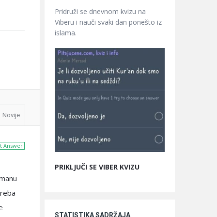
Pridruži se dnevnom kvizu na
Viberu i nauči svaki dan ponešto iz
islama.
Novije
t Answer
PRIKLJUČI SE VIBER KVIZU
limanu
treba
e
STATISTIKA SADRŽAJA