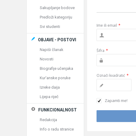
Sakupljanje bodove
Predloži kategoriju
Ime ili email
*
Svi studenti
OBJAVE - POSTOVI
Napiši članak
Šifra
*
Novosti
Biografije učenjaka
Označi kvadratić
*
Kur'anske poruke
Izreke daija
Lijepa riječ
Zapamti me!
FUNKCIONALNOST
Redakcija
Info o radu stranice