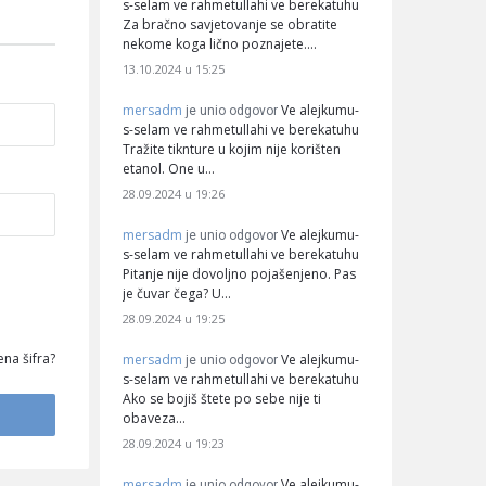
s-selam ve rahmetullahi ve berekatuhu
Za bračno savjetovanje se obratite
nekome koga lično poznajete.…
13.10.2024 u 15:25
mersadm
Ve alejkumu-
je unio odgovor
s-selam ve rahmetullahi ve berekatuhu
Tražite tiknture u kojim nije korišten
etanol. One u…
28.09.2024 u 19:26
mersadm
Ve alejkumu-
je unio odgovor
s-selam ve rahmetullahi ve berekatuhu
Pitanje nije dovoljno pojašenjeno. Pas
je čuvar čega? U…
28.09.2024 u 19:25
na šifra?
mersadm
Ve alejkumu-
je unio odgovor
s-selam ve rahmetullahi ve berekatuhu
Ako se bojiš štete po sebe nije ti
obaveza…
28.09.2024 u 19:23
mersadm
Ve alejkumu-
je unio odgovor