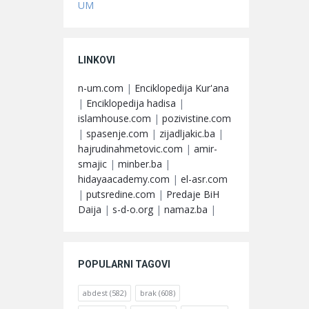
UM
LINKOVI
n-um.com
|
Enciklopedija Kur'ana
|
Enciklopedija hadisa
|
islamhouse.com
|
pozivistine.com
|
spasenje.com
|
zijadljakic.ba
|
hajrudinahmetovic.com
|
amir-
smajic
|
minber.ba
|
hidayaacademy.com
|
el-asr.com
|
putsredine.com
|
Predaje BiH
Daija
|
s-d-o.org
|
namaz.ba
|
POPULARNI TAGOVI
abdest
(582)
brak
(608)