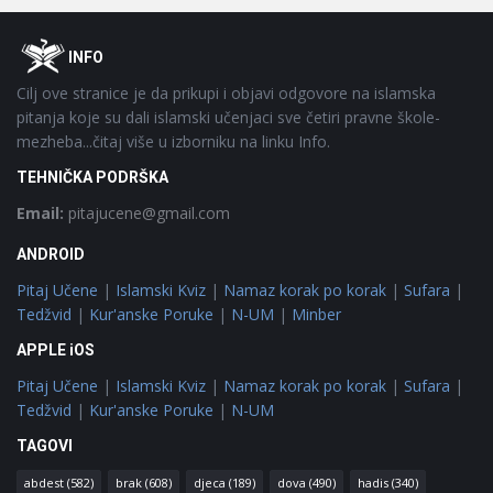
Footer
O
INFO
Cilj ove stranice je da prikupi i objavi odgovore na islamska
pitanja koje su dali islamski učenjaci sve četiri pravne škole-
mezheba...čitaj više u izborniku na linku Info.
TEHNIČKA PODRŠKA
Email:
pitajucene@gmail.com
ANDROID
Pitaj Učene
|
Islamski Kviz
|
Namaz korak po korak
|
Sufara
|
Tedžvid
|
Kur'anske Poruke
|
N-UM
|
Minber
APPLE iOS
Pitaj Učene
|
Islamski Kviz
|
Namaz korak po korak
|
Sufara
|
Tedžvid
|
Kur'anske Poruke
|
N-UM
TAGOVI
abdest
(582)
brak
(608)
djeca
(189)
dova
(490)
hadis
(340)