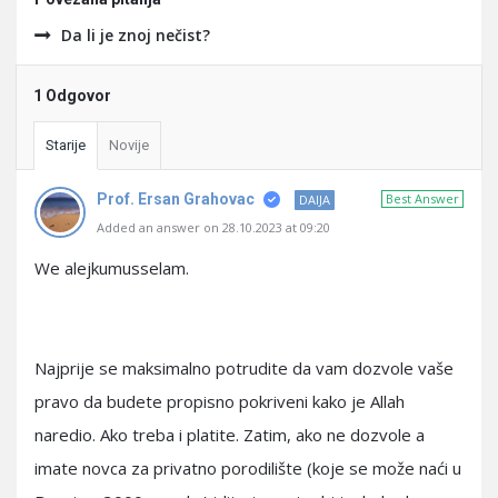
Da li je znoj nečist?
1 Odgovor
Starije
Novije
Prof. Ersan Grahovac
Best Answer
DAIJA
Added an answer on 28.10.2023 at 09:20
We alejkumusselam.
Najprije se maksimalno potrudite da vam dozvole vaše
pravo da budete propisno pokriveni kako je Allah
naredio. Ako treba i platite. Zatim, ako ne dozvole a
imate novca za privatno porodilište (koje se može naći u