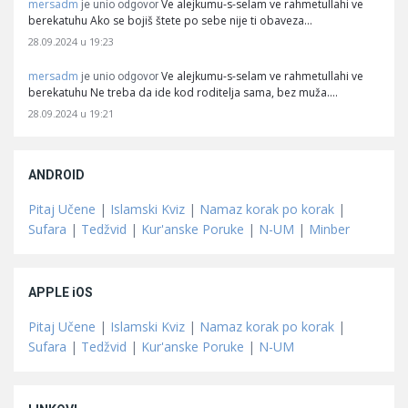
mersadm
Ve alejkumu-s-selam ve rahmetullahi ve
je unio odgovor
berekatuhu Ako se bojiš štete po sebe nije ti obaveza…
28.09.2024 u 19:23
mersadm
Ve alejkumu-s-selam ve rahmetullahi ve
je unio odgovor
berekatuhu Ne treba da ide kod roditelja sama, bez muža.…
28.09.2024 u 19:21
ANDROID
Pitaj Učene
|
Islamski Kviz
|
Namaz korak po korak
|
Sufara
|
Tedžvid
|
Kur'anske Poruke
|
N-UM
|
Minber
APPLE iOS
Pitaj Učene
|
Islamski Kviz
|
Namaz korak po korak
|
Sufara
|
Tedžvid
|
Kur'anske Poruke
|
N-UM