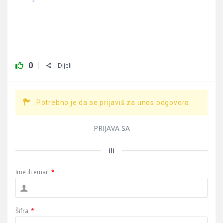
0
Dijeli
Potrebno je da se prijaviš za unos odgovora.
PRIJAVA SA
ili
Ime ili email
*
Šifra
*