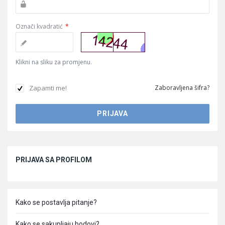
Označi kvadratić
*
Klikni na sliku za promjenu.
Zapamti me!
Zaboravljena šifra?
Sidebar
PRIJAVA SA PROFILOM
Kako se postavlja pitanje?
Kako se sakupljaju bodovi?