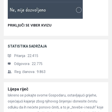
PRIKLJUČI SE VIBER KVIZU
STATISTIKA SADRŽAJA
Pitanja :
22.415
Odgovora :
22.775
Reg. članova :
9.863
Članci
Lijepa riječ
Iskreno se pokajte svome Gospodaru, ostavljajući grijehe,
osjećajući kajanje zbog njihovog činjenja i donesite čvrstu
odluku da ih nećete ponovo činiti, a to je „tevebe-i nesuh“ koje