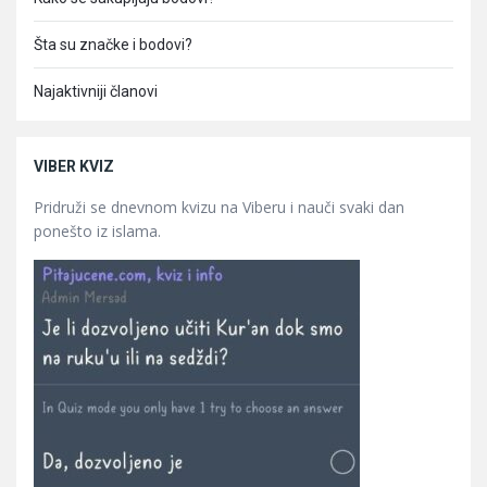
Šta su značke i bodovi?
Najaktivniji članovi
VIBER KVIZ
Pridruži se dnevnom kvizu na Viberu i nauči svaki dan
ponešto iz islama.