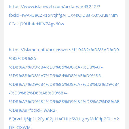
https://www.islamweb.com/ar/fatwa/43242/?
fbclid=IwAR3aCZRzoNtJhfgAFUX4sQiD8aKXtrXru8rMm
0CaUJ99Ub4eNffV7Agv60w
https://islamqa.info/ar/answers/119482/%D8%AD%D9
%83%D9%85-
%D8%A7%D9%84%D9%85%D8%A7%D8%A1-
%D9%88%D8%A7%D9%84%D8%AF%D9%85-
%D8%A7%D9%84%D9%86%D8%A7%D8%B2%D9%84
-%D9%82%D8%A8%D9%84-
%D8%A7%D9%84%D9%88%D9%84%D8%A7%D8%AF
%D8%A9?fbclid=IwAR2-
8QrvuhIj5jp1L2Fyu02jtHACHIJcSVH_gbyMdCdp2f0Hp2
DE-CJXWMc