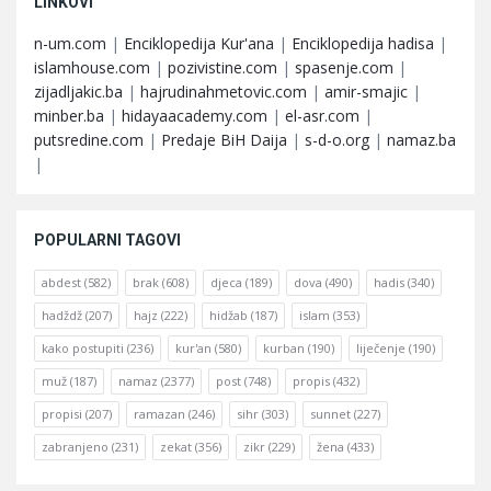
LINKOVI
n-um.com
|
Enciklopedija Kur'ana
|
Enciklopedija hadisa
|
islamhouse.com
|
pozivistine.com
|
spasenje.com
|
zijadljakic.ba
|
hajrudinahmetovic.com
|
amir-smajic
|
minber.ba
|
hidayaacademy.com
|
el-asr.com
|
putsredine.com
|
Predaje BiH Daija
|
s-d-o.org
|
namaz.ba
|
POPULARNI TAGOVI
abdest
(582)
brak
(608)
djeca
(189)
dova
(490)
hadis
(340)
hadždž
(207)
hajz
(222)
hidžab
(187)
islam
(353)
kako postupiti
(236)
kur'an
(580)
kurban
(190)
liječenje
(190)
muž
(187)
namaz
(2377)
post
(748)
propis
(432)
propisi
(207)
ramazan
(246)
sihr
(303)
sunnet
(227)
zabranjeno
(231)
zekat
(356)
zikr
(229)
žena
(433)