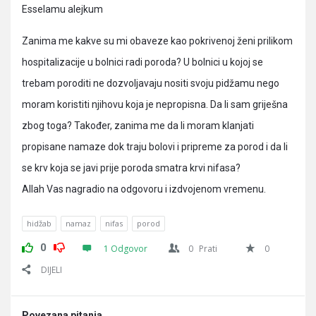
Esselamu alejkum
Zanima me kakve su mi obaveze kao pokrivenoj ženi prilikom
hospitalizacije u bolnici radi poroda? U bolnici u kojoj se
trebam poroditi ne dozvoljavaju nositi svoju pidžamu nego
moram koristiti njihovu koja je nepropisna. Da li sam griješna
zbog toga? Također, zanima me da li moram klanjati
propisane namaze dok traju bolovi i pripreme za porod i da li
se krv koja se javi prije poroda smatra krvi nifasa?
Allah Vas nagradio na odgovoru i izdvojenom vremenu.
hidžab
namaz
nifas
porod
0
1 Odgovor
0
Prati
0
DIJELI
Povezana pitanja