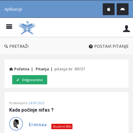
Aplikacije
Pit
Uč
®
PRETRAŽI
POSTAVI PITANJE
Početna
|
Pitanja
|
pitanje br. 89727
Odgovoreno
Pitaj
Postavljeno
24.09.2023
Učene
Kada počinje nifas ?
®
Latest
Erminaa
Student (8k)
Pitanja