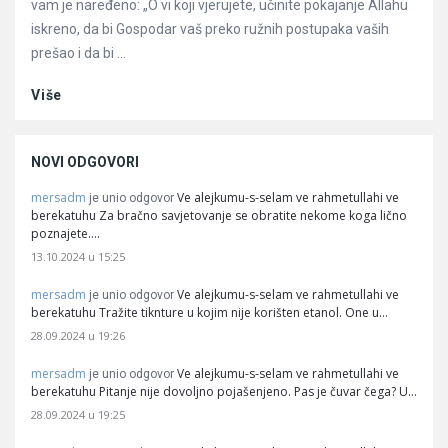
vam je naređeno: „O vi koji vjerujete, učinite pokajanje Allahu
iskreno, da bi Gospodar vaš preko ružnih postupaka vaših
prešao i da bi ...
Više
NOVI ODGOVORI
mersadm
Ve alejkumu-s-selam ve rahmetullahi ve
je unio odgovor
berekatuhu Za bračno savjetovanje se obratite nekome koga lično
poznajete.…
13.10.2024 u 15:25
mersadm
Ve alejkumu-s-selam ve rahmetullahi ve
je unio odgovor
berekatuhu Tražite tiknture u kojim nije korišten etanol. One u…
28.09.2024 u 19:26
mersadm
Ve alejkumu-s-selam ve rahmetullahi ve
je unio odgovor
berekatuhu Pitanje nije dovoljno pojašenjeno. Pas je čuvar čega? U…
28.09.2024 u 19:25