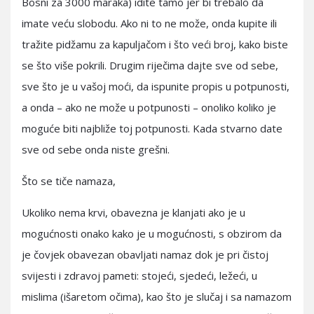
Bosni za 3000 maraka) idite tamo jer bi trebalo da
imate veću slobodu. Ako ni to ne može, onda kupite ili
tražite pidžamu za kapuljačom i što veći broj, kako biste
se što više pokrili. Drugim riječima dajte sve od sebe,
sve što je u vašoj moći, da ispunite propis u potpunosti,
a onda – ako ne može u potpunosti – onoliko koliko je
moguće biti najbliže toj potpunosti. Kada stvarno date
sve od sebe onda niste grešni.
Što se tiče namaza,
Ukoliko nema krvi, obavezna je klanjati ako je u
mogućnosti onako kako je u mogućnosti, s obzirom da
je čovjek obavezan obavljati namaz dok je pri čistoj
svijesti i zdravoj pameti: stojeći, sjedeći, ležeći, u
mislima (išaretom očima), kao što je slučaj i sa namazom