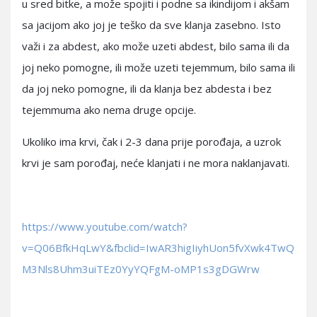
u sred bitke, a može spojiti i podne sa ikindijom i akšam
sa jacijom ako joj je teško da sve klanja zasebno. Isto
važi i za abdest, ako može uzeti abdest, bilo sama ili da
joj neko pomogne, ili može uzeti tejemmum, bilo sama ili
da joj neko pomogne, ili da klanja bez abdesta i bez
tejemmuma ako nema druge opcije.
Ukoliko ima krvi, čak i 2-3 dana prije porođaja, a uzrok
krvi je sam porođaj, neće klanjati i ne mora naklanjavati.
https://www.youtube.com/watch?
v=Q06BfkHqLwY&fbclid=IwAR3higIiyhUon5fvXwk4TwQ
M3Nls8Uhm3uiTEz0YyYQFgM-oMP1s3gDGWrw