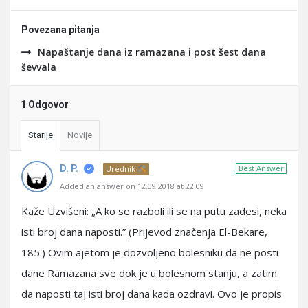
Povezana pitanja
Napaštanje dana iz ramazana i post šest dana
ševvala
1 Odgovor
Starije
Novije
D. P.
Best Answer
Urednik
Added an answer on 12.09.2018 at 22:09
Kaže Uzvišeni: „A ko se razboli ili se na putu zadesi, neka
isti broj dana naposti.” (Prijevod značenja El-Bekare,
185.) Ovim ajetom je dozvoljeno bolesniku da ne posti
dane Ramazana sve dok je u bolesnom stanju, a zatim
da naposti taj isti broj dana kada ozdravi. Ovo je propis