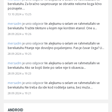
berekatuhu Za bračno savjetovanje se obratite nekome koga lično
poznajete.…
13.10.2024 u 15:25
mersadm
Ve alejkumu-s-selam ve rahmetullahi ve
je unio odgovor
berekatuhu Tražite tiknture u kojim nije korišten etanol. One u…
28.09.2024 u 19:26
mersadm
Ve alejkumu-s-selam ve rahmetullahi ve
je unio odgovor
berekatuhu Pitanje nije dovoljno pojašenjeno. Pas je čuvar čega? U…
28.09.2024 u 19:25
mersadm
Ve alejkumu-s-selam ve rahmetullahi ve
je unio odgovor
berekatuhu Ako se bojiš štete po sebe nije ti obaveza…
28.09.2024 u 19:23
mersadm
Ve alejkumu-s-selam ve rahmetullahi ve
je unio odgovor
berekatuhu Ne treba da ide kod roditelja sama, bez muža.…
28.09.2024 u 19:21
ANDROID