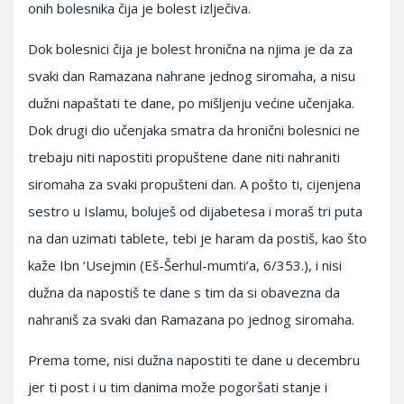
onih bolesnika čija je bolest izlječiva.
Dok bolesnici čija je bolest hronična na njima je da za
svaki dan Ramazana nahrane jednog siromaha, a nisu
dužni napaštati te dane, po mišljenju većine učenjaka.
Dok drugi dio učenjaka smatra da hronični bolesnici ne
trebaju niti napostiti propuštene dane niti nahraniti
siromaha za svaki propušteni dan. A pošto ti, cijenjena
sestro u Islamu, boluješ od dijabetesa i moraš tri puta
na dan uzimati tablete, tebi je haram da postiš, kao što
kaže Ibn ‘Usejmin (Eš-Šerhul-mumti’a, 6/353.), i nisi
dužna da napostiš te dane s tim da si obavezna da
nahraniš za svaki dan Ramazana po jednog siromaha.
Prema tome, nisi dužna napostiti te dane u decembru
jer ti post i u tim danima može pogoršati stanje i