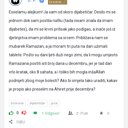
Pitanja
D. P.
Urednik
Esselamu alejkum! Ja sam od skoro dijabetičar. Desilo mi se
jednom dok sam postila nafilu (tada nisam znala da imam
dijabetes), da mi se krvni pritisak jako podigao, a inače još iz
djetinjstva imam problema sa srcem. Približava nam se
mubarek Ramazan, a ja moram tri puta na dan uzimati
tablete. Pošto su dani ljeti duži nego zimi, da li mogu umjesto
Ramazana postiti isti broj dana u decembru, jer je tad dan
vrlo kratak, oko 8 sahata, a i toliko bih mogla inšaAllah
podnijeti zbog moje bolesti? Ako bi smjela tako uraditi, kakav
je propis ako preselim na Ahiret prije decembra?
bolesnik
dijabetičar
post
0
1 Odgovor
0
Prati
0
DIJELI