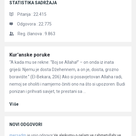
STATISTIKA SADRŽAJA
Pitanja :
22.415
Odgovora :
22.775
Reg. članova :
9.863
Članci
Kur'anske poruke
“A kada mu se rekne: “Boj se Allaha!” – on onda iz inata
griješi. Njemu je dosta Džehennem, a on je, doista, grozno
boravište.” (El-Bekara, 206) Ako si posavjetovan Allaha radi,
nemoj se oholiti i namjerno činiti ono na što si upozoren. Budi
ponizan i prihvati savjet, te prestani sa ...
Više
NOVI ODGOVORI
mersadm
Ve alejkumu-s-selam ve rahmetullahi ve
je unio odgovor