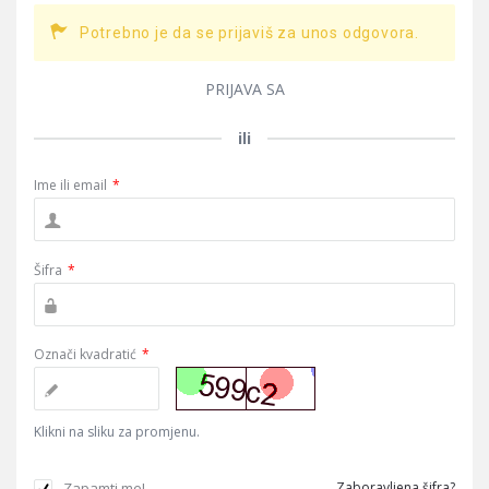
Potrebno je da se prijaviš za unos odgovora.
PRIJAVA SA
ili
Ime ili email
*
Šifra
*
Označi kvadratić
*
Klikni na sliku za promjenu.
Zapamti me!
Zaboravljena šifra?