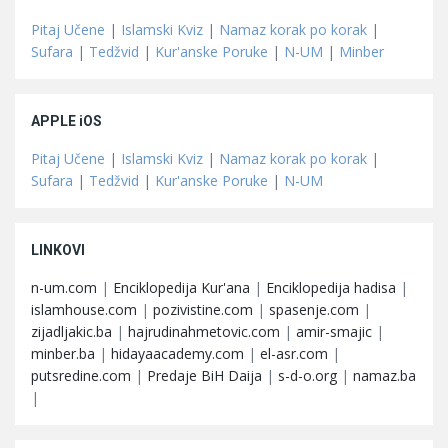
Pitaj Učene
|
Islamski Kviz
|
Namaz korak po korak
|
Sufara
|
Tedžvid
|
Kur'anske Poruke
|
N-UM
|
Minber
APPLE iOS
Pitaj Učene
|
Islamski Kviz
|
Namaz korak po korak
|
Sufara
|
Tedžvid
|
Kur'anske Poruke
|
N-UM
LINKOVI
n-um.com
|
Enciklopedija Kur'ana
|
Enciklopedija hadisa
|
islamhouse.com
|
pozivistine.com
|
spasenje.com
|
zijadljakic.ba
|
hajrudinahmetovic.com
|
amir-smajic
|
minber.ba
|
hidayaacademy.com
|
el-asr.com
|
putsredine.com
|
Predaje BiH Daija
|
s-d-o.org
|
namaz.ba
|