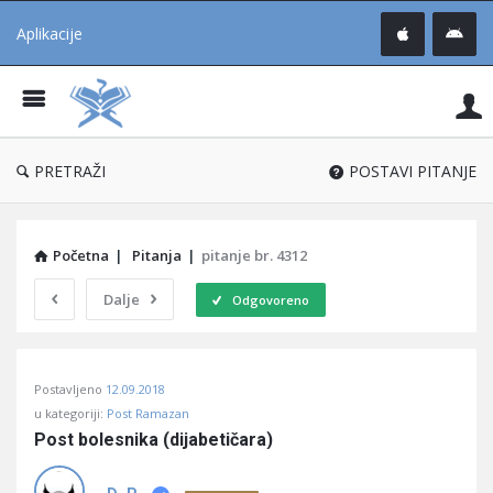
Aplikacije
Pit
Uč
®
PRETRAŽI
POSTAVI PITANJE
Početna
|
Pitanja
|
pitanje br. 4312
Dalje
Odgovoreno
Pitaj
Postavljeno
12.09.2018
Učene
u kategoriji:
Post Ramazan
®
Post bolesnika (dijabetičara)
Latest