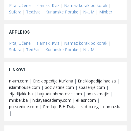
Pitaj Učene
|
Islamski Kviz
|
Namaz korak po korak
|
Sufara
|
Tedžvid
|
Kur'anske Poruke
|
N-UM
|
Minber
APPLE iOS
Pitaj Učene
|
Islamski Kviz
|
Namaz korak po korak
|
Sufara
|
Tedžvid
|
Kur'anske Poruke
|
N-UM
LINKOVI
n-um.com
|
Enciklopedija Kur'ana
|
Enciklopedija hadisa
|
islamhouse.com
|
pozivistine.com
|
spasenje.com
|
zijadljakic.ba
|
hajrudinahmetovic.com
|
amir-smajic
|
minber.ba
|
hidayaacademy.com
|
el-asr.com
|
putsredine.com
|
Predaje BiH Daija
|
s-d-o.org
|
namaz.ba
|