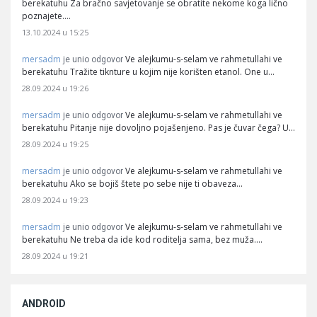
berekatuhu Za bračno savjetovanje se obratite nekome koga lično
poznajete.…
13.10.2024 u 15:25
mersadm
Ve alejkumu-s-selam ve rahmetullahi ve
je unio odgovor
berekatuhu Tražite tiknture u kojim nije korišten etanol. One u…
28.09.2024 u 19:26
mersadm
Ve alejkumu-s-selam ve rahmetullahi ve
je unio odgovor
berekatuhu Pitanje nije dovoljno pojašenjeno. Pas je čuvar čega? U…
28.09.2024 u 19:25
mersadm
Ve alejkumu-s-selam ve rahmetullahi ve
je unio odgovor
berekatuhu Ako se bojiš štete po sebe nije ti obaveza…
28.09.2024 u 19:23
mersadm
Ve alejkumu-s-selam ve rahmetullahi ve
je unio odgovor
berekatuhu Ne treba da ide kod roditelja sama, bez muža.…
28.09.2024 u 19:21
ANDROID