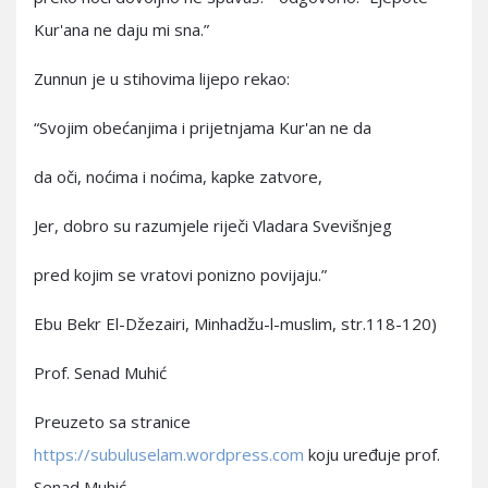
Kur'ana ne daju mi sna.”
Zunnun je u stihovima lijepo rekao:
“Svojim obećanjima i prijetnjama Kur'an ne da
da oči, noćima i noćima, kapke zatvore,
Jer, dobro su razumjele riječi Vladara Svevišnjeg
pred kojim se vratovi ponizno povijaju.”
Ebu Bekr El-Džezairi, Minhadžu-l-muslim, str.118-120)
Prof. Senad Muhić
Preuzeto sa stranice
https://subuluselam.wordpress.com
koju uređuje prof.
Senad Muhić