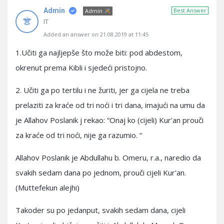
Admin
Best Answer
Admin
IT
Added an answer on 21.08.2019 at 11:45
1.Učiti ga najljepše što može biti: pod abdestom,
okrenut prema Kibli i sjedeći pristojno.
2. Učiti ga po tertilu i ne žuriti, jer ga cijela ne treba
prelaziti za kraće od tri noći i tri dana, imajući na umu da
je Allahov Poslanik j rekao: “Onaj ko (cijeli) Kur'an prouči
za kraće od tri noći, nije ga razumio. “
Allahov Poslanik je Abdullahu b. Omeru, r.a., naredio da
svakih sedam dana po jednom, prouči cijeli Kur'an.
(Muttefekun alejhi)
Takoder su po jedanput, svakih sedam dana, cijeli