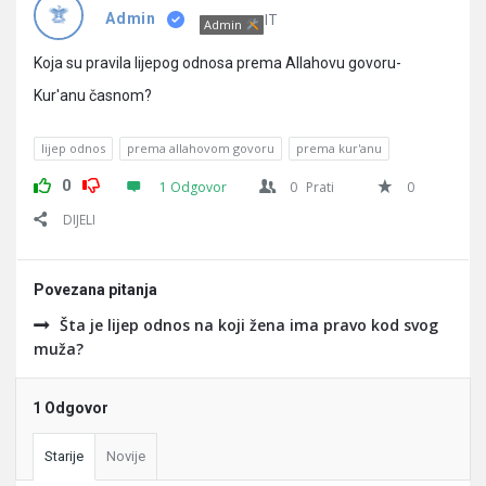
Pitanja
IT
Admin
Admin
Koja su pravila lijepog odnosa prema Allahovu govoru-
Kur'anu časnom?
lijep odnos
prema allahovom govoru
prema kur'anu
0
1 Odgovor
0
Prati
0
DIJELI
Povezana pitanja
Šta je lijep odnos na koji žena ima pravo kod svog
muža?
1 Odgovor
Starije
Novije