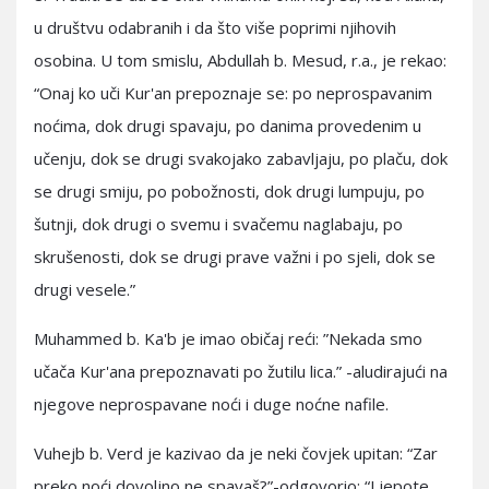
u društvu odabranih i da što više poprimi njihovih
osobina. U tom smislu, Abdullah b. Mesud, r.a., je rekao:
“Onaj ko uči Kur'an prepoznaje se: po neprospavanim
noćima, dok drugi spavaju, po danima provedenim u
učenju, dok se drugi svakojako zabavljaju, po plaču, dok
se drugi smiju, po pobožnosti, dok drugi lumpuju, po
šutnji, dok drugi o svemu i svačemu naglabaju, po
skrušenosti, dok se drugi prave važni i po sjeli, dok se
drugi vesele.”
Muhammed b. Ka'b je imao običaj reći: ”Nekada smo
učača Kur'ana prepoznavati po žutilu lica.” -aludirajući na
njegove neprospavane noći i duge noćne nafile.
Vuhejb b. Verd je kazivao da je neki čovjek upitan: “Zar
preko noći dovoljno ne spavaš?”-odgovorio: “Ljepote