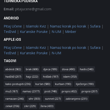
TEHNIČKA PODRŠKA
Email:
pitajucene@gmail.com
ANDROID
Pitaj Učene
|
Islamski Kviz
|
Namaz korak po korak
|
Sufara
|
Tedžvid
|
Kur'anske Poruke
|
N-UM
|
Minber
APPLE iOS
Pitaj Učene
|
Islamski Kviz
|
Namaz korak po korak
|
Sufara
|
Tedžvid
|
Kur'anske Poruke
|
N-UM
TAGOVI
abdest
(582)
brak
(608)
djeca
(189)
dova
(490)
hadis
(340)
hadždž
(207)
hajz
(222)
hidžab
(187)
islam
(353)
kako postupiti
(236)
kur'an
(580)
kurban
(190)
liječenje
(190)
muž
(187)
namaz
(2377)
post
(748)
propis
(432)
propisi
(207)
ramazan
(246)
sihr
(303)
sunnet
(227)
zabranjeno
(231)
zekat
(356)
zikr
(229)
žena
(433)