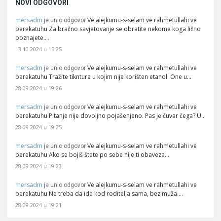
NOVI ODGOVORI
mersadm
Ve alejkumu-s-selam ve rahmetullahi ve
je unio odgovor
berekatuhu Za bračno savjetovanje se obratite nekome koga lično
poznajete.…
13.10.2024 u 15:25
mersadm
Ve alejkumu-s-selam ve rahmetullahi ve
je unio odgovor
berekatuhu Tražite tiknture u kojim nije korišten etanol. One u…
28.09.2024 u 19:26
mersadm
Ve alejkumu-s-selam ve rahmetullahi ve
je unio odgovor
berekatuhu Pitanje nije dovoljno pojašenjeno. Pas je čuvar čega? U…
28.09.2024 u 19:25
mersadm
Ve alejkumu-s-selam ve rahmetullahi ve
je unio odgovor
berekatuhu Ako se bojiš štete po sebe nije ti obaveza…
28.09.2024 u 19:23
mersadm
Ve alejkumu-s-selam ve rahmetullahi ve
je unio odgovor
berekatuhu Ne treba da ide kod roditelja sama, bez muža.…
28.09.2024 u 19:21