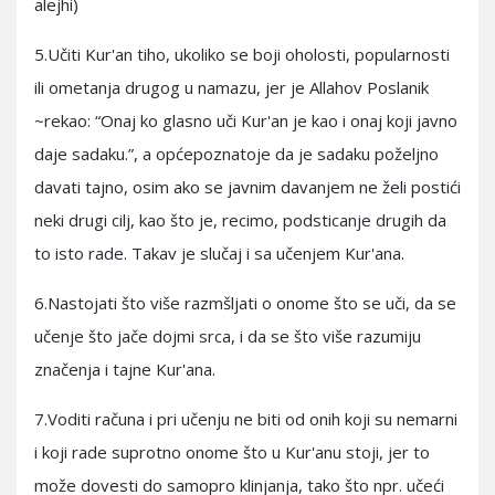
alejhi)
5.Učiti Kur'an tiho, ukoliko se boji oholosti, popularnosti
ili ometanja drugog u namazu, jer je Allahov Poslanik
~rekao: “Onaj ko glasno uči Kur'an je kao i onaj koji javno
daje sadaku.”, a općepoznatoje da je sadaku poželjno
davati tajno, osim ako se javnim davanjem ne želi postići
neki drugi cilj, kao što je, recimo, podsticanje drugih da
to isto rade. Takav je slučaj i sa učenjem Kur'ana.
6.Nastojati što više razmšljati o onome što se uči, da se
učenje što jače dojmi srca, i da se što više razumiju
značenja i tajne Kur'ana.
7.Voditi računa i pri učenju ne biti od onih koji su nemarni
i koji rade suprotno onome što u Kur'anu stoji, jer to
može dovesti do samopro klinjanja, tako što npr. učeći