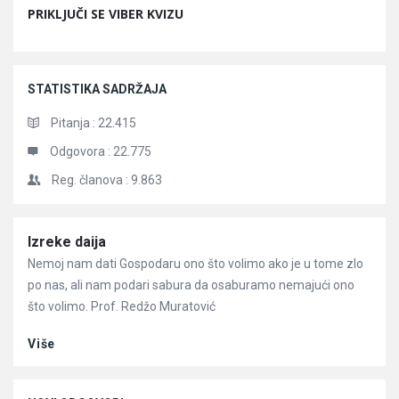
PRIKLJUČI SE VIBER KVIZU
STATISTIKA SADRŽAJA
Pitanja :
22.415
Odgovora :
22.775
Reg. članova :
9.863
Članci
Izreke daija
Nemoj nam dati Gospodaru ono što volimo ako je u tome zlo
po nas, ali nam podari sabura da osaburamo nemajući ono
što volimo. Prof. Redžo Muratović
Više