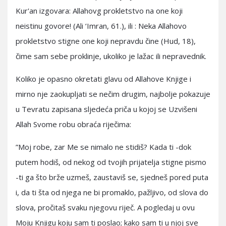
Kur'an izgovara: Allahovg prokletstvo na one koji
neistinu govore! (Ali ‘Imran, 61.), ili : Neka Allahovo
prokletstvo stigne one koji nepravdu čine (Hud, 18),
čime sam sebe proklinje, ukoliko je lažac ili nepravednik.
Koliko je opasno okretati glavu od Allahove Knjige i
mirno nje zaokupljati se nečim drugim, najbolje pokazuje
u Tevratu zapisana sljedeća priča u kojoj se Uzvišeni
Allah Svome robu obraća riječima:
”Moj robe, zar Me se nimalo ne stidiš? Kada ti -dok
putem hodiš, od nekog od tvojih prijatelja stigne pismo
-ti ga što brže uzmeš, zaustaviš se, sjedneš pored puta
i, da ti šta od njega ne bi promaklo, pažljivo, od slova do
slova, pročitaš svaku njegovu riječ. A pogledaj u ovu
Moju Knjigu koju sam ti poslao; kako sam ti u njoj sve