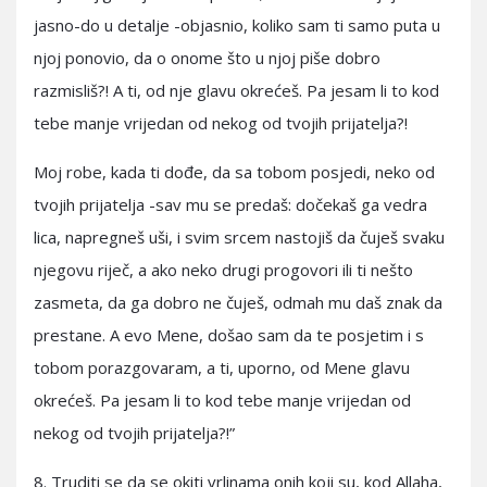
jasno-do u detalje -objasnio, koliko sam ti samo puta u
njoj ponovio, da o onome što u njoj piše dobro
razmisliš?! A ti, od nje glavu okrećeš. Pa jesam li to kod
tebe manje vrijedan od nekog od tvojih prijatelja?!
Moj robe, kada ti dođe, da sa tobom posjedi, neko od
tvojih prijatelja -sav mu se predaš: dočekaš ga vedra
lica, napregneš uši, i svim srcem nastojiš da čuješ svaku
njegovu riječ, a ako neko drugi progovori ili ti nešto
zasmeta, da ga dobro ne čuješ, odmah mu daš znak da
prestane. A evo Mene, došao sam da te posjetim i s
tobom porazgovaram, a ti, uporno, od Mene glavu
okrećeš. Pa jesam li to kod tebe manje vrijedan od
nekog od tvojih prijatelja?!”
8. Truditi se da se okiti vrlinama onih koji su, kod Allaha,