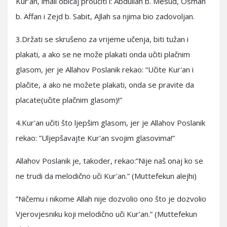
Kur'an, imali običaj proučiti i: Abdullah b. Mesud, Osman
b. Affan i Zejd b. Sabit, AJlah sa njima bio zadovoljan.
3.Držati se skrušeno za vrijeme učenja, biti tužan i
plakati, a ako se ne može plakati onda učiti plačnim
glasom, jer je Allahov Poslanik rekao: “Učite Kur'an i
plačite, a ako ne možete plakati, onda se pravite da
placate(učite plačnim glasom)!”
4.Kur'an učiti što ljepšim glasom, jer je Allahov Poslanik
rekao: ”Uljepšavajte Kur'an svojim glasovima!”
Allahov Poslanik je, takoder, rekao:”Nije naš onaj ko se
ne trudi da melodično uči Kur'an.” (Muttefekun alejhi)
”Ničemu i nikome Allah nije dozvolio ono što je dozvolio
Vjerovjesniku koji melodično uči Kur'an.” (Muttefekun