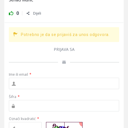
0
Dijeli
Potrebno je da se prijaviš za unos odgovora.
PRIJAVA SA
ili
Ime ili email
*
Šifra
*
Označi kvadratić
*