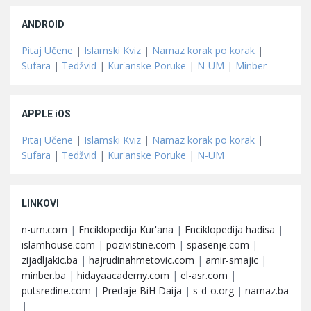
ANDROID
Pitaj Učene
|
Islamski Kviz
|
Namaz korak po korak
|
Sufara
|
Tedžvid
|
Kur'anske Poruke
|
N-UM
|
Minber
APPLE iOS
Pitaj Učene
|
Islamski Kviz
|
Namaz korak po korak
|
Sufara
|
Tedžvid
|
Kur'anske Poruke
|
N-UM
LINKOVI
n-um.com
|
Enciklopedija Kur'ana
|
Enciklopedija hadisa
|
islamhouse.com
|
pozivistine.com
|
spasenje.com
|
zijadljakic.ba
|
hajrudinahmetovic.com
|
amir-smajic
|
minber.ba
|
hidayaacademy.com
|
el-asr.com
|
putsredine.com
|
Predaje BiH Daija
|
s-d-o.org
|
namaz.ba
|