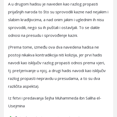
A u drugom hadisu je naveden kao razlog propasti
prijašnjih naroda to što su sprovodili kazne nad nejakim i
slabim kradljivcima, a nad onim jakim i uglednim ih nisu
sprovodili, nego su ih puštali i ostavljali. To se dakle
odnosi na presudu i sprovođenje kazni.
(Prema tome, između ova dva navedena hadisa ne
postoji nikakva kontradikcija niti kolizija, jer prvi hadis
navodi kao isključiv razlog propasti odnos prema vjeri,
tj. pretjerivanje u njoj, a drugi hadis navodi kao isključiv
razlog propasti nepravdu u presudama, a to su dva
različita aspekta).
Iz fetvi i predavanja šejha Muhammeda ibn Saliha el-
Usejmina