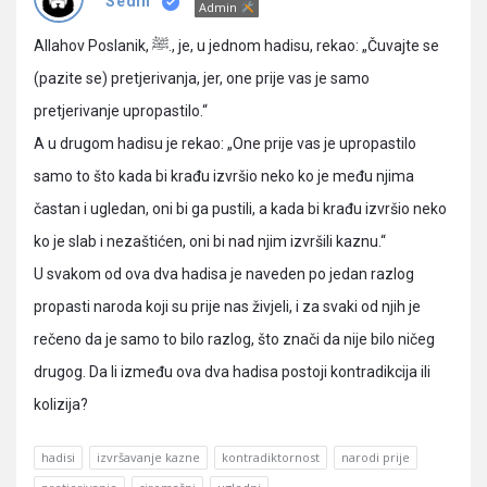
Pitanja
Sedin
Admin
Allahov Poslanik, ﷺ., je, u jednom hadisu, rekao: „Čuvajte se
(pazite se) pretjerivanja, jer, one prije vas je samo
pretjerivanje upropastilo.“
A u drugom hadisu je rekao: „One prije vas je upropastilo
samo to što kada bi krađu izvršio neko ko je među njima
častan i ugledan, oni bi ga pustili, a kada bi krađu izvršio neko
ko je slab i nezaštićen, oni bi nad njim izvršili kaznu.“
U svakom od ova dva hadisa je naveden po jedan razlog
propasti naroda koji su prije nas živjeli, i za svaki od njih je
rečeno da je samo to bilo razlog, što znači da nije bilo ničeg
drugog. Da li između ova dva hadisa postoji kontradikcija ili
kolizija?
hadisi
izvršavanje kazne
kontradiktornost
narodi prije