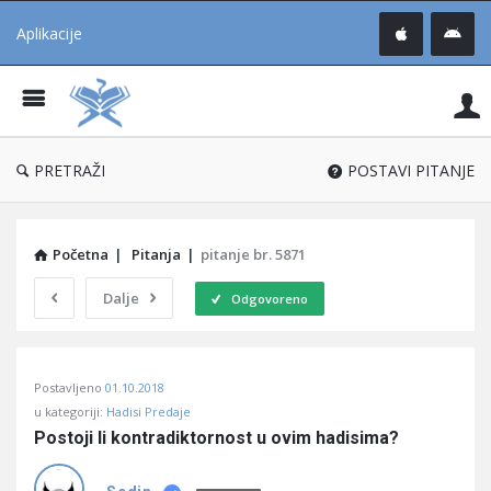
Aplikacije
Pit
Uč
®
PRETRAŽI
POSTAVI PITANJE
Početna
|
Pitanja
|
pitanje br. 5871
Dalje
Odgovoreno
Pitaj
Postavljeno
01.10.2018
Učene
u kategoriji:
Hadisi Predaje
®
Postoji li kontradiktornost u ovim hadisima?
Latest