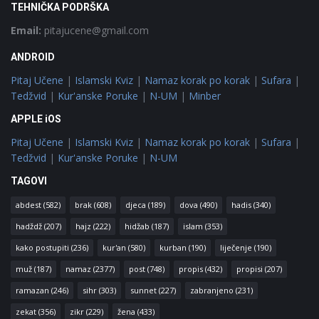
TEHNIČKA PODRŠKA
Email:
pitajucene@gmail.com
ANDROID
Pitaj Učene
|
Islamski Kviz
|
Namaz korak po korak
|
Sufara
|
Tedžvid
|
Kur'anske Poruke
|
N-UM
|
Minber
APPLE iOS
Pitaj Učene
|
Islamski Kviz
|
Namaz korak po korak
|
Sufara
|
Tedžvid
|
Kur'anske Poruke
|
N-UM
TAGOVI
abdest
(582)
brak
(608)
djeca
(189)
dova
(490)
hadis
(340)
hadždž
(207)
hajz
(222)
hidžab
(187)
islam
(353)
kako postupiti
(236)
kur'an
(580)
kurban
(190)
liječenje
(190)
muž
(187)
namaz
(2377)
post
(748)
propis
(432)
propisi
(207)
ramazan
(246)
sihr
(303)
sunnet
(227)
zabranjeno
(231)
zekat
(356)
zikr
(229)
žena
(433)