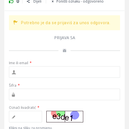
0
Dijeli
Poništi oznaku - odgovoreno
Potrebno je da se prijaviš za unos odgovora.
PRIJAVA SA
ili
Ime ili email
*
Šifra
*
Označi kvadratić
*
Klikni na sliku za promjenu.