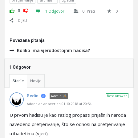
pretjerivanje
siromašni
ugledni
0
1 Odgovor
0
Prati
0
DIJELI
Povezana pitanja
Koliko ima vjerodostojnih hadisa?
1 Odgovor
Starije
Novije
Sedin
Best Answer
Admin
Added an answer on 01.10.2018 at 20:54
U prvom hadisu je kao razlog propasti prijašnjih naroda
navedeno pretjerivanje, što se odnosi na pretjerivanje
u ibadetima (vjeri).