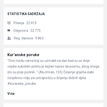
STATISTIKA SADRŽAJA
Pitanja :
22.415
Odgovora :
22.775
Reg. članova :
9.863
Članci
Kur'anske poruke
“One među vama koji su uzmakli na dan kad su se dvije
vojske sukobile uistinu je šejtan naveo da posrnu, zbog onoga
što su prije počinili…” (Alu Imran, 155) Činjenje grijeha slabi
čovjekovu volju za ustrajnošću u činjenju dobrih djela.
#kuranske_poruke
Više