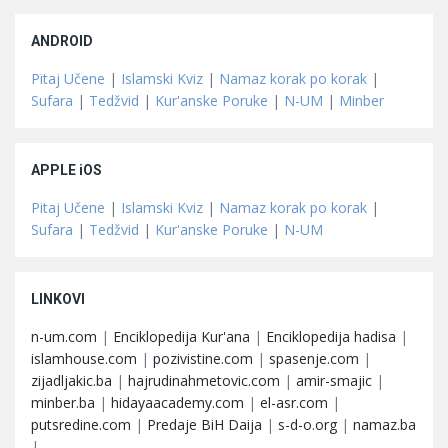
ANDROID
Pitaj Učene
|
Islamski Kviz
|
Namaz korak po korak
|
Sufara
|
Tedžvid
|
Kur'anske Poruke
|
N-UM
|
Minber
APPLE iOS
Pitaj Učene
|
Islamski Kviz
|
Namaz korak po korak
|
Sufara
|
Tedžvid
|
Kur'anske Poruke
|
N-UM
LINKOVI
n-um.com
|
Enciklopedija Kur'ana
|
Enciklopedija hadisa
|
islamhouse.com
|
pozivistine.com
|
spasenje.com
|
zijadljakic.ba
|
hajrudinahmetovic.com
|
amir-smajic
|
minber.ba
|
hidayaacademy.com
|
el-asr.com
|
putsredine.com
|
Predaje BiH Daija
|
s-d-o.org
|
namaz.ba
|