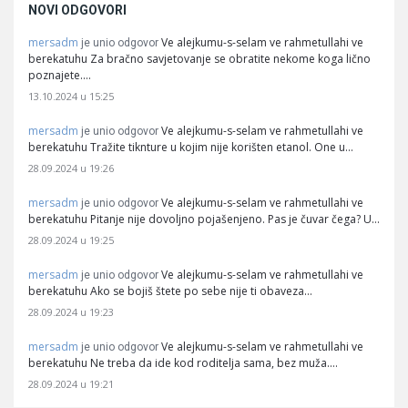
NOVI ODGOVORI
mersadm
Ve alejkumu-s-selam ve rahmetullahi ve
je unio odgovor
berekatuhu Za bračno savjetovanje se obratite nekome koga lično
poznajete.…
13.10.2024 u 15:25
mersadm
Ve alejkumu-s-selam ve rahmetullahi ve
je unio odgovor
berekatuhu Tražite tiknture u kojim nije korišten etanol. One u…
28.09.2024 u 19:26
mersadm
Ve alejkumu-s-selam ve rahmetullahi ve
je unio odgovor
berekatuhu Pitanje nije dovoljno pojašenjeno. Pas je čuvar čega? U…
28.09.2024 u 19:25
mersadm
Ve alejkumu-s-selam ve rahmetullahi ve
je unio odgovor
berekatuhu Ako se bojiš štete po sebe nije ti obaveza…
28.09.2024 u 19:23
mersadm
Ve alejkumu-s-selam ve rahmetullahi ve
je unio odgovor
berekatuhu Ne treba da ide kod roditelja sama, bez muža.…
28.09.2024 u 19:21