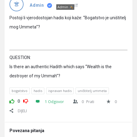
Pitanja
IT
Admin
Admin
Postoji li vjerodostojan hadis koji kaže: “Bogatstvo je uništitelj
mog Ummeta”?
QUESTION:
Is there an authentic Hadith which says “Wealth is the
destroyer of my Ummah”?
bogatstvo
hadis
ispravan hadis
uništitelj ummeta
0
1 Odgovor
0
Prati
0
DIJELI
Povezana pitanja