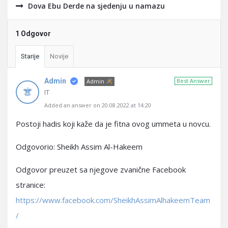
Dova Ebu Derde na sjedenju u namazu
1 Odgovor
Starije
Novije
Admin
Best Answer
Admin
IT
Added an answer on 20.08.2022 at 14:20
Postoji hadis koji kaže da je fitna ovog ummeta u novcu.
Odgovorio: Sheikh Assim Al-Hakeem
Odgovor preuzet sa njegove zvanične Facebook
stranice:
https://www.facebook.com/SheikhAssimAlhakeemTeam
/