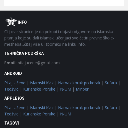
Footer
O
INFO
Cilj ove stranice je da prikupi i objavi odgovore na islamska
pitanja koje su dali islamski učenjaci sve četiri pravne škole-
mezheba...čitaj više u izborniku na linku Info.
TEHNIČKA PODRŠKA
Email:
pitajucene@gmail.com
ANDROID
Pitaj Učene
|
Islamski Kviz
|
Namaz korak po korak
|
Sufara
|
Tedžvid
|
Kur'anske Poruke
|
N-UM
|
Minber
APPLE iOS
Pitaj Učene
|
Islamski Kviz
|
Namaz korak po korak
|
Sufara
|
Tedžvid
|
Kur'anske Poruke
|
N-UM
TAGOVI