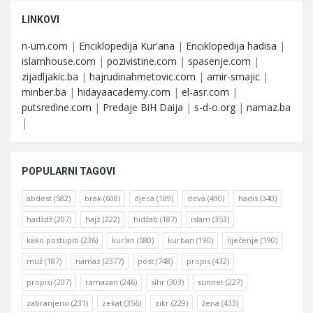
LINKOVI
n-um.com
|
Enciklopedija Kur'ana
|
Enciklopedija hadisa
|
islamhouse.com
|
pozivistine.com
|
spasenje.com
|
zijadljakic.ba
|
hajrudinahmetovic.com
|
amir-smajic
|
minber.ba
|
hidayaacademy.com
|
el-asr.com
|
putsredine.com
|
Predaje BiH Daija
|
s-d-o.org
|
namaz.ba
|
POPULARNI TAGOVI
abdest
(582)
brak
(608)
djeca
(189)
dova
(490)
hadis
(340)
hadždž
(207)
hajz
(222)
hidžab
(187)
islam
(353)
kako postupiti
(236)
kur'an
(580)
kurban
(190)
liječenje
(190)
muž
(187)
namaz
(2377)
post
(748)
propis
(432)
propisi
(207)
ramazan
(246)
sihr
(303)
sunnet
(227)
zabranjeno
(231)
zekat
(356)
zikr
(229)
žena
(433)