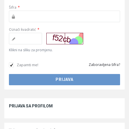
Šifra
*
Označi kvadratić
*
Klikni na sliku za promjenu.
Zapamti me!
Zaboravljena šifra?
Sidebar
PRIJAVA SA PROFILOM