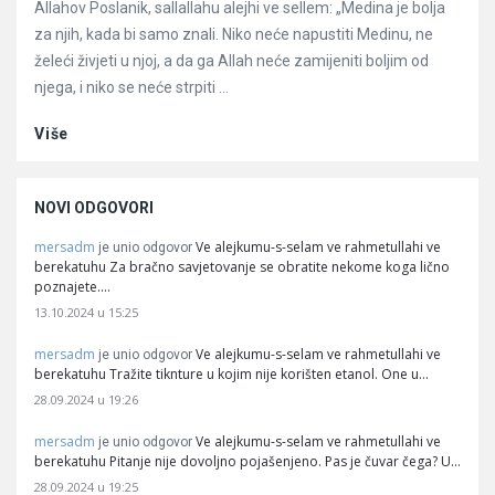
Allahov Poslanik, sallallahu alejhi ve sellem: „Medina je bolja
za njih, kada bi samo znali. Niko neće napustiti Medinu, ne
želeći živjeti u njoj, a da ga Allah neće zamijeniti boljim od
njega, i niko se neće strpiti ...
Više
NOVI ODGOVORI
mersadm
Ve alejkumu-s-selam ve rahmetullahi ve
je unio odgovor
berekatuhu Za bračno savjetovanje se obratite nekome koga lično
poznajete.…
13.10.2024 u 15:25
mersadm
Ve alejkumu-s-selam ve rahmetullahi ve
je unio odgovor
berekatuhu Tražite tiknture u kojim nije korišten etanol. One u…
28.09.2024 u 19:26
mersadm
Ve alejkumu-s-selam ve rahmetullahi ve
je unio odgovor
berekatuhu Pitanje nije dovoljno pojašenjeno. Pas je čuvar čega? U…
28.09.2024 u 19:25