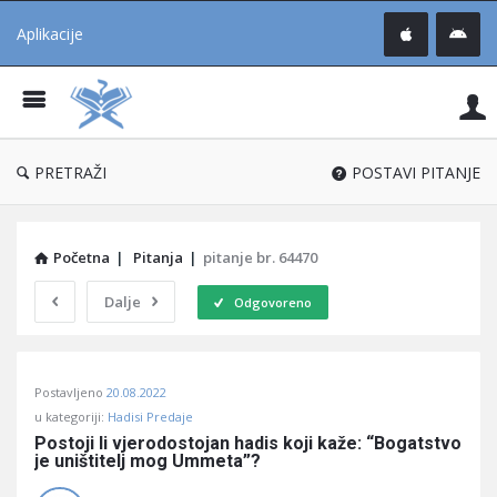
Aplikacije
Pit
Uč
®
PRETRAŽI
POSTAVI PITANJE
Početna
|
Pitanja
|
pitanje br. 64470
Dalje
Odgovoreno
Pitaj
Postavljeno
20.08.2022
Učene
u kategoriji:
Hadisi Predaje
®
Postoji li vjerodostojan hadis koji kaže: “Bogatstvo 
je uništitelj mog Ummeta”?
Latest