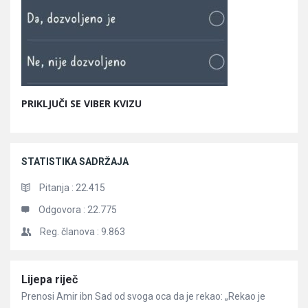
PRIKLJUČI SE VIBER KVIZU
STATISTIKA SADRŽAJA
Pitanja :
22.415
Odgovora :
22.775
Reg. članova :
9.863
Članci
Lijepa riječ
Prenosi Amir ibn Sad od svoga oca da je rekao: „Rekao je