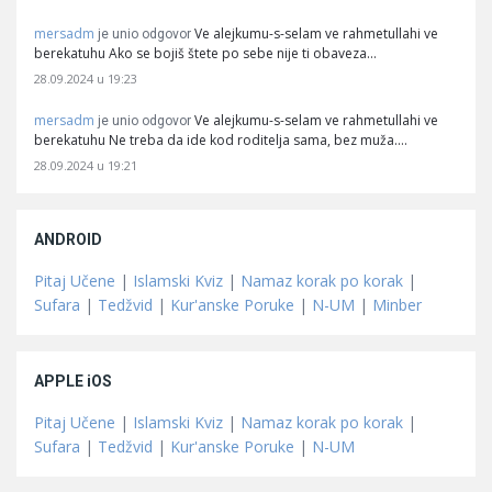
mersadm
Ve alejkumu-s-selam ve rahmetullahi ve
je unio odgovor
berekatuhu Ako se bojiš štete po sebe nije ti obaveza…
28.09.2024 u 19:23
mersadm
Ve alejkumu-s-selam ve rahmetullahi ve
je unio odgovor
berekatuhu Ne treba da ide kod roditelja sama, bez muža.…
28.09.2024 u 19:21
ANDROID
Pitaj Učene
|
Islamski Kviz
|
Namaz korak po korak
|
Sufara
|
Tedžvid
|
Kur'anske Poruke
|
N-UM
|
Minber
APPLE iOS
Pitaj Učene
|
Islamski Kviz
|
Namaz korak po korak
|
Sufara
|
Tedžvid
|
Kur'anske Poruke
|
N-UM