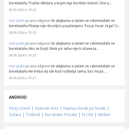
berekatuhu Tražite tiknture u kojim nije korišten etanol. One u…
28.09.2024 u 19:26
mersadm
Ve alejkumu-s-selam ve rahmetullahi ve
je unio odgovor
berekatuhu Pitanje nije dovoljno pojašenjeno. Pas je čuvar čega? U…
28.09.2024 u 19:25
mersadm
Ve alejkumu-s-selam ve rahmetullahi ve
je unio odgovor
berekatuhu Ako se bojiš štete po sebe nije ti obaveza…
28.09.2024 u 19:23
mersadm
Ve alejkumu-s-selam ve rahmetullahi ve
je unio odgovor
berekatuhu Ne treba da ide kod roditelja sama, bez muža.…
28.09.2024 u 19:21
ANDROID
Pitaj Učene
|
Islamski Kviz
|
Namaz korak po korak
|
Sufara
|
Tedžvid
|
Kur'anske Poruke
|
N-UM
|
Minber