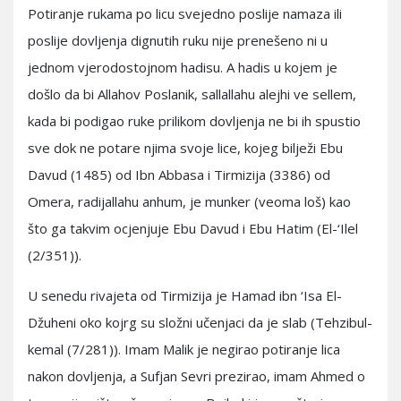
Potiranje rukama po licu svejedno poslije namaza ili
poslije dovljenja dignutih ruku nije prenešeno ni u
jednom vjerodostojnom hadisu. A hadis u kojem je
došlo da bi Allahov Poslanik, sallallahu alejhi ve sellem,
kada bi podigao ruke prilikom dovljenja ne bi ih spustio
sve dok ne potare njima svoje lice, kojeg bilježi Ebu
Davud (1485) od Ibn Abbasa i Tirmizija (3386) od
Omera, radijallahu anhum, je munker (veoma loš) kao
što ga takvim ocjenjuje Ebu Davud i Ebu Hatim (El-‘Ilel
(2/351)).
U senedu rivajeta od Tirmizija je Hamad ibn ‘Isa El-
Džuheni oko kojrg su složni učenjaci da je slab (Tehzibul-
kemal (7/281)). Imam Malik je negirao potiranje lica
nakon dovljenja, a Sufjan Sevri prezirao, imam Ahmed o