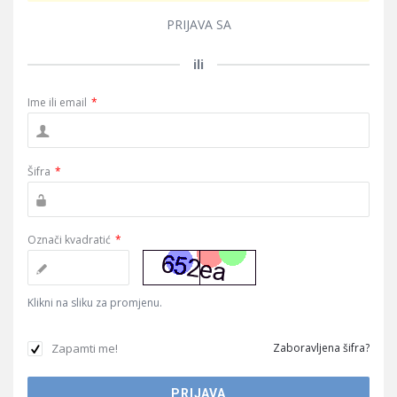
PRIJAVA SA
ili
Ime ili email
*
Šifra
*
Označi kvadratić
*
Klikni na sliku za promjenu.
Zapamti me!
Zaboravljena šifra?