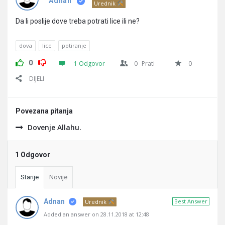
Pitanja
Adnan
Urednik
Da li poslije dove treba potrati lice ili ne?
dova
lice
potiranje
0
1 Odgovor
0
Prati
0
DIJELI
Povezana pitanja
Dovenje Allahu.
1 Odgovor
Starije
Novije
Adnan
Best Answer
Urednik
Added an answer on 28.11.2018 at 12:48