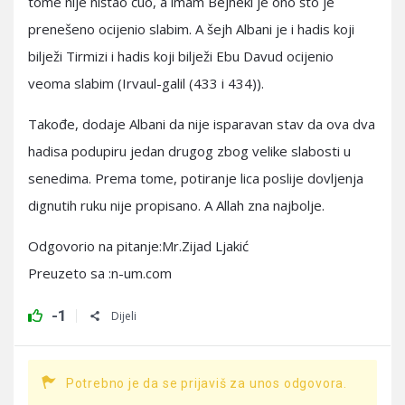
tome nije ništao čuo, a imam Bejheki je ono što je
prenešeno ocijenio slabim. A šejh Albani je i hadis koji
bilježi Tirmizi i hadis koji bilježi Ebu Davud ocijenio
veoma slabim (Irvaul-galil (433 i 434)).
Takođe, dodaje Albani da nije isparavan stav da ova dva
hadisa podupiru jedan drugog zbog velike slabosti u
senedima. Prema tome, potiranje lica poslije dovljenja
dignutih ruku nije propisano. A Allah zna najbolje.
Odgovorio na pitanje:Mr.Zijad Ljakić
Preuzeto sa :n-um.com
-1
Dijeli
Potrebno je da se prijaviš za unos odgovora.