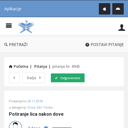
Aplikacije
Pit
Uč
®
PRETRAŽI
POSTAVI PITANJE
Početna
|
Pitanja
|
pitanje br. 8945
Dalje
Odgovoreno
Pitaj
Postavljeno
28.11.2018
Učene
u kategoriji:
Dova Zikr Tevba
®
Potiranje lica nakon dove
Latest