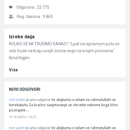
Odgovora :
22.775
Reg. članova :
9.863
Članci
Izreke daija
KOLIKO SE MI TRUDIMO DANAS? “Ljudi na ispravnom putu se
više trude na kraju svojih života nego na svojim počecima.”
Ibnul Kajjim
Više
NOVI ODGOVORI
mersadm
Ve alejkumu-s-selam ve rahmetullahi ve
je unio odgovor
berekatuhu Za bračno savjetovanje se obratite nekome koga lično
poznajete.…
13.10.2024 u 15:25
mersadm
Ve alejkumu-s-selam ve rahmetullahi ve
je unio odgovor