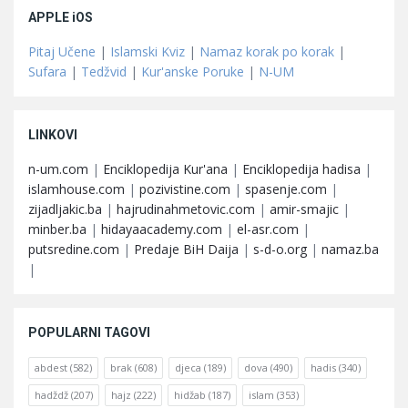
APPLE iOS
Pitaj Učene
|
Islamski Kviz
|
Namaz korak po korak
|
Sufara
|
Tedžvid
|
Kur'anske Poruke
|
N-UM
LINKOVI
n-um.com
|
Enciklopedija Kur'ana
|
Enciklopedija hadisa
|
islamhouse.com
|
pozivistine.com
|
spasenje.com
|
zijadljakic.ba
|
hajrudinahmetovic.com
|
amir-smajic
|
minber.ba
|
hidayaacademy.com
|
el-asr.com
|
putsredine.com
|
Predaje BiH Daija
|
s-d-o.org
|
namaz.ba
|
POPULARNI TAGOVI
abdest
(582)
brak
(608)
djeca
(189)
dova
(490)
hadis
(340)
hadždž
(207)
hajz
(222)
hidžab
(187)
islam
(353)