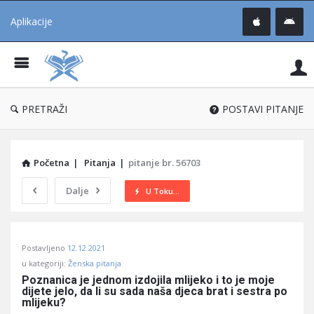
Aplikacije
Pit
Uč
®
PRETRAŽI
POSTAVI PITANJE
Početna
|
Pitanja
|
pitanje br. 56703
Dalje
U Toku...
Pitaj
Postavljeno
12.12.2021
Učene
u kategoriji:
Ženska pitanja
®
Poznanica je jednom izdojila mlijeko i to je moje 
dijete jelo, da li su sada naša djeca brat i sestra po 
Latest
mlijeku?