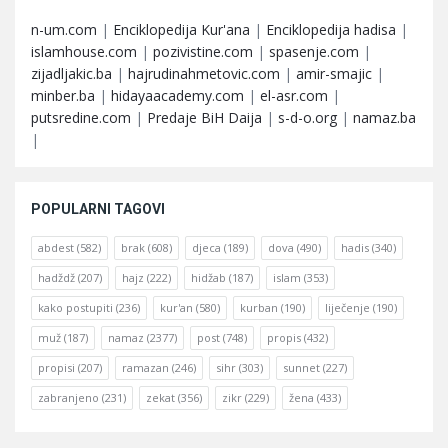
n-um.com
|
Enciklopedija Kur'ana
|
Enciklopedija hadisa
|
islamhouse.com
|
pozivistine.com
|
spasenje.com
|
zijadljakic.ba
|
hajrudinahmetovic.com
|
amir-smajic
|
minber.ba
|
hidayaacademy.com
|
el-asr.com
|
putsredine.com
|
Predaje BiH Daija
|
s-d-o.org
|
namaz.ba
|
POPULARNI TAGOVI
abdest
(582)
brak
(608)
djeca
(189)
dova
(490)
hadis
(340)
hadždž
(207)
hajz
(222)
hidžab
(187)
islam
(353)
kako postupiti
(236)
kur'an
(580)
kurban
(190)
liječenje
(190)
muž
(187)
namaz
(2377)
post
(748)
propis
(432)
propisi
(207)
ramazan
(246)
sihr
(303)
sunnet
(227)
zabranjeno
(231)
zekat
(356)
zikr
(229)
žena
(433)