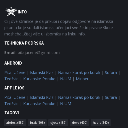
Footer
O
INFO
Cilj ove stranice je da prikupi i objavi odgovore na islamska
pitanja koje su dali islamski učenjaci sve četiri pravne škole-
mezheba...čitaj više u izborniku na linku Info.
TEHNIČKA PODRŠKA
Email:
pitajucene@gmail.com
ANDROID
Pitaj Učene
|
Islamski Kviz
|
Namaz korak po korak
|
Sufara
|
Tedžvid
|
Kur'anske Poruke
|
N-UM
|
Minber
APPLE iOS
Pitaj Učene
|
Islamski Kviz
|
Namaz korak po korak
|
Sufara
|
Tedžvid
|
Kur'anske Poruke
|
N-UM
TAGOVI
abdest
(582)
brak
(608)
djeca
(189)
dova
(490)
hadis
(340)