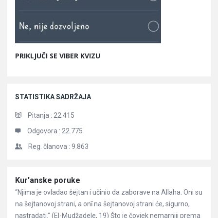
PRIKLJUČI SE VIBER KVIZU
STATISTIKA SADRŽAJA
Pitanja :
22.415
Odgovora :
22.775
Reg. članova :
9.863
Članci
Kur'anske poruke
“Njima je ovladao šejtan i učinio da zaborave na Allaha. Oni su
na šejtanovoj strani, a onī na šejtanovoj strani će, sigurno,
nastradati.” (El-Mudžadele, 19) Što je čovjek nemarniji prema