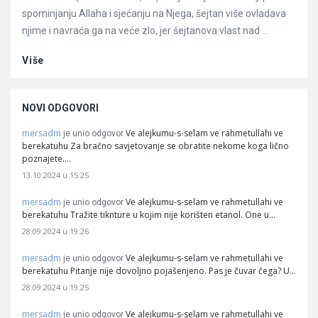
spominjanju Allaha i sjećanju na Njega, šejtan više ovladava
njime i navraća ga na veće zlo, jer šejtanova vlast nad ...
Više
NOVI ODGOVORI
mersadm
Ve alejkumu-s-selam ve rahmetullahi ve
je unio odgovor
berekatuhu Za bračno savjetovanje se obratite nekome koga lično
poznajete.…
13.10.2024 u 15:25
mersadm
Ve alejkumu-s-selam ve rahmetullahi ve
je unio odgovor
berekatuhu Tražite tiknture u kojim nije korišten etanol. One u…
28.09.2024 u 19:26
mersadm
Ve alejkumu-s-selam ve rahmetullahi ve
je unio odgovor
berekatuhu Pitanje nije dovoljno pojašenjeno. Pas je čuvar čega? U…
28.09.2024 u 19:25
mersadm
Ve alejkumu-s-selam ve rahmetullahi ve
je unio odgovor