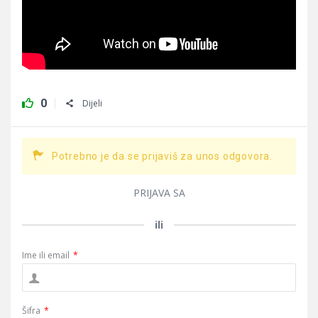
0
Dijeli
Potrebno je da se prijaviš za unos odgovora.
PRIJAVA SA
ili
Ime ili email
*
Šifra
*