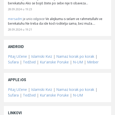
berekatuhu Ako se bojiš štete po sebe nije ti obaveza…
28.09.2024 u 19:23
mersadm
Ve alejkumu-s-selam ve rahmetullahi ve
je unio odgovor
berekatuhu Ne treba da ide kod roditelja sama, bez muža.…
28.09.2024 u 19:21
ANDROID
Pitaj Učene
|
Islamski Kviz
|
Namaz korak po korak
|
Sufara
|
Tedžvid
|
Kur'anske Poruke
|
N-UM
|
Minber
APPLE iOS
Pitaj Učene
|
Islamski Kviz
|
Namaz korak po korak
|
Sufara
|
Tedžvid
|
Kur'anske Poruke
|
N-UM
LINKOVI