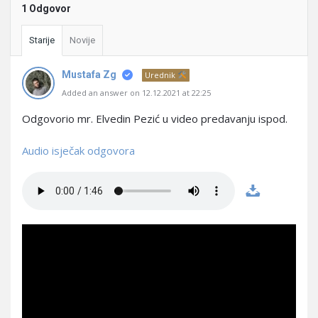
1 Odgovor
Starije
Novije
Mustafa Zg
Urednik
Added an answer on 12.12.2021 at 22:25
Odgovorio mr. Elvedin Pezić u video predavanju ispod.
Audio isječak odgovora