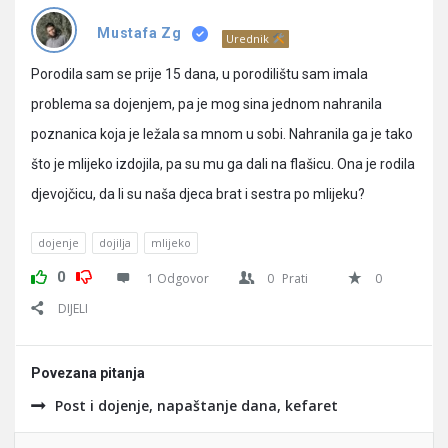
Pitanja
Mustafa Zg
Urednik
Porodila sam se prije 15 dana, u porodilištu sam imala
problema sa dojenjem, pa je mog sina jednom nahranila
poznanica koja je ležala sa mnom u sobi. Nahranila ga je tako
što je mlijeko izdojila, pa su mu ga dali na flašicu. Ona je rodila
djevojčicu, da li su naša djeca brat i sestra po mlijeku?
dojenje
dojilja
mlijeko
0
1 Odgovor
0
Prati
0
DIJELI
Povezana pitanja
Post i dojenje, napaštanje dana, kefaret