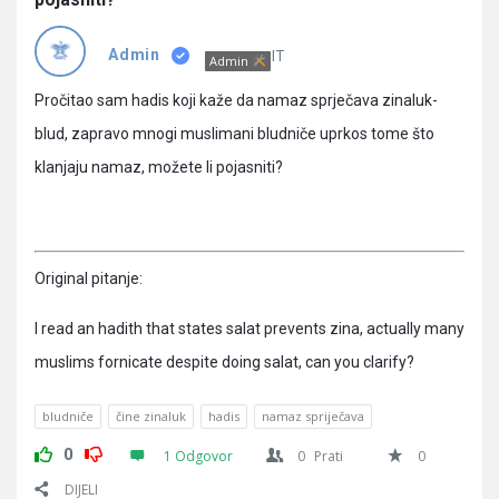
Pitanja
IT
Admin
Admin
Pročitao sam hadis koji kaže da namaz sprječava zinaluk-
blud, zapravo mnogi muslimani bludniče uprkos tome što
klanjaju namaz, možete li pojasniti?
Original pitanje:
I read an hadith that states salat prevents zina, actually many
muslims fornicate despite doing salat, can you clarify?
bludniče
čine zinaluk
hadis
namaz spriječava
0
1 Odgovor
0
Prati
0
DIJELI