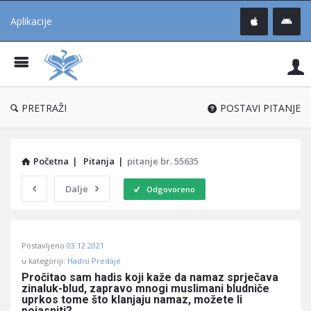
Aplikacije
Pit
Uč
®
PRETRAŽI
POSTAVI PITANJE
Početna
|
Pitanja
|
pitanje br. 55635
Dalje
Odgovoreno
Pitaj
Postavljeno
03.12.2021
Učene
u kategoriji:
Hadisi Predaje
®
Pročitao sam hadis koji kaže da namaz sprječava 
zinaluk-blud, zapravo mnogi muslimani bludniče 
Latest
uprkos tome što klanjaju namaz, možete li 
pojasniti?