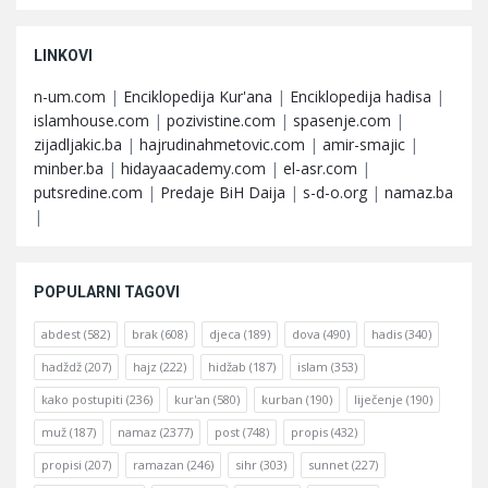
LINKOVI
n-um.com
|
Enciklopedija Kur'ana
|
Enciklopedija hadisa
|
islamhouse.com
|
pozivistine.com
|
spasenje.com
|
zijadljakic.ba
|
hajrudinahmetovic.com
|
amir-smajic
|
minber.ba
|
hidayaacademy.com
|
el-asr.com
|
putsredine.com
|
Predaje BiH Daija
|
s-d-o.org
|
namaz.ba
|
POPULARNI TAGOVI
abdest
(582)
brak
(608)
djeca
(189)
dova
(490)
hadis
(340)
hadždž
(207)
hajz
(222)
hidžab
(187)
islam
(353)
kako postupiti
(236)
kur'an
(580)
kurban
(190)
liječenje
(190)
muž
(187)
namaz
(2377)
post
(748)
propis
(432)
propisi
(207)
ramazan
(246)
sihr
(303)
sunnet
(227)