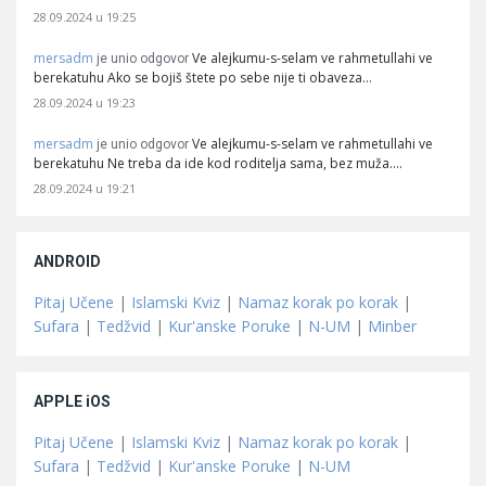
28.09.2024 u 19:25
mersadm
Ve alejkumu-s-selam ve rahmetullahi ve
je unio odgovor
berekatuhu Ako se bojiš štete po sebe nije ti obaveza…
28.09.2024 u 19:23
mersadm
Ve alejkumu-s-selam ve rahmetullahi ve
je unio odgovor
berekatuhu Ne treba da ide kod roditelja sama, bez muža.…
28.09.2024 u 19:21
ANDROID
Pitaj Učene
|
Islamski Kviz
|
Namaz korak po korak
|
Sufara
|
Tedžvid
|
Kur'anske Poruke
|
N-UM
|
Minber
APPLE iOS
Pitaj Učene
|
Islamski Kviz
|
Namaz korak po korak
|
Sufara
|
Tedžvid
|
Kur'anske Poruke
|
N-UM