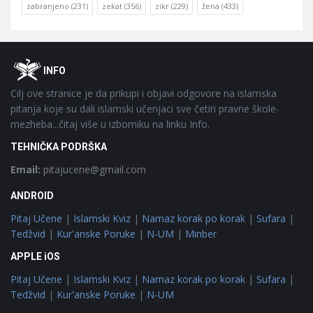
zabranjeno
(231)
zekat
(356)
zikr
(229)
žena
(433)
Footer
O
INFO
Cilj ove stranice je da prikupi i objavi odgovore na islamska
pitanja koje su dali islamski učenjaci sve četiri pravne škole-
mezheba...čitaj više u izborniku na linku Info.
TEHNIČKA PODRŠKA
Email:
pitajucene@gmail.com
ANDROID
Pitaj Učene
|
Islamski Kviz
|
Namaz korak po korak
|
Sufara
|
Tedžvid
|
Kur'anske Poruke
|
N-UM
|
Minber
APPLE iOS
Pitaj Učene
|
Islamski Kviz
|
Namaz korak po korak
|
Sufara
|
Tedžvid
|
Kur'anske Poruke
|
N-UM