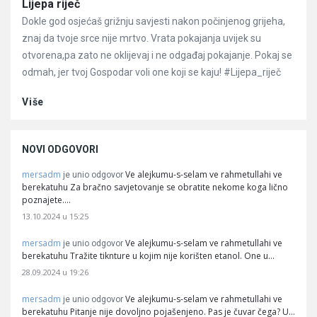
Članci
Lijepa riječ
Dokle god osjećaš grižnju savjesti nakon počinjenog grijeha,
znaj da tvoje srce nije mrtvo. Vrata pokajanja uvijek su
otvorena,pa zato ne oklijevaj i ne odgađaj pokajanje. Pokaj se
odmah, jer tvoj Gospodar voli one koji se kaju! #Lijepa_riječ
Više
NOVI ODGOVORI
mersadm
Ve alejkumu-s-selam ve rahmetullahi ve
je unio odgovor
berekatuhu Za bračno savjetovanje se obratite nekome koga lično
poznajete.…
13.10.2024 u 15:25
mersadm
Ve alejkumu-s-selam ve rahmetullahi ve
je unio odgovor
berekatuhu Tražite tiknture u kojim nije korišten etanol. One u…
28.09.2024 u 19:26
mersadm
Ve alejkumu-s-selam ve rahmetullahi ve
je unio odgovor
berekatuhu Pitanje nije dovoljno pojašenjeno. Pas je čuvar čega? U…