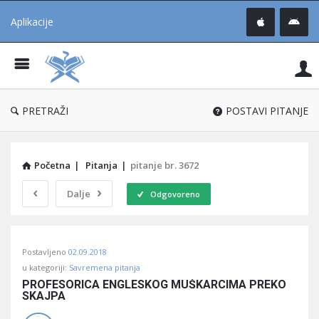
Aplikacije
Pit
Uč
®
PRETRAŽI
POSTAVI PITANJE
Početna
|
Pitanja
|
pitanje br. 3672
Dalje
Odgovoreno
Pitaj
Postavljeno
02.09.2018
Učene
u kategoriji:
Savremena pitanja
®
PROFESORICA ENGLESKOG MUŠKARCIMA PREKO 
SKAJPA
Latest