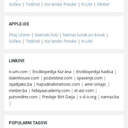
Sufara
|
Tedžvid
|
Kur'anske Poruke
|
N-UM
|
Minber
APPLE iOS
Pitaj Učene
|
Islamski Kviz
|
Namaz korak po korak
|
Sufara
|
Tedžvid
|
Kur'anske Poruke
|
N-UM
LINKOVI
n-um.com
|
Enciklopedija Kur'ana
|
Enciklopedija hadisa
|
islamhouse.com
|
pozivistine.com
|
spasenje.com
|
zijadljakic.ba
|
hajrudinahmetovic.com
|
amir-smajic
|
minber.ba
|
hidayaacademy.com
|
el-asr.com
|
putsredine.com
|
Predaje BiH Daija
|
s-d-o.org
|
namaz.ba
|
POPULARNI TAGOVI