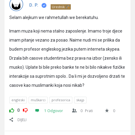
Pitanja
D. P.
Urednik
Selam alejkum we rahmetullah we berekatuhu.
Imam muza koji nema stalno zaposlenje. Imamo troje djece
imam pitanje vezano za posao. Naime nudi mi se prilika da
budem profesor engleskog jezika putem interneta skypea.
Drzala bih casove studentima bez prava na izbor (zensko ili
musko). Uplate bi bile preko banke te ne bi bilo nikakve fizičke
interakcije sa suprotnim spolo.. Da li mi je dozvoljeno drzati te
casove kao muslimanki koja nosi nikab?
engleski
muškarci
profesorica
skajp
0
1 Odgovor
0
Prati
0
DIJELI