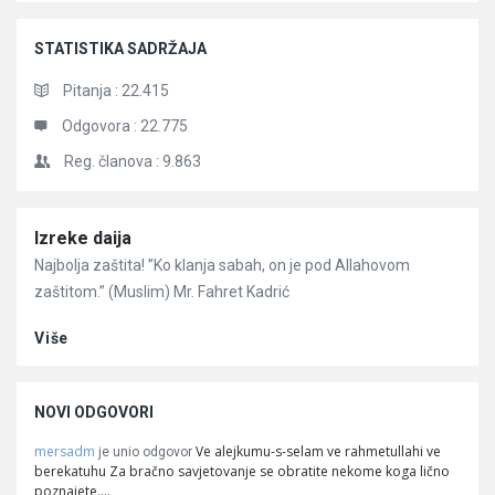
STATISTIKA SADRŽAJA
Pitanja :
22.415
Odgovora :
22.775
Reg. članova :
9.863
Članci
Izreke daija
Najbolja zaštita! ”Ko klanja sabah, on je pod Allahovom
zaštitom.” (Muslim) Mr. Fahret Kadrić
Više
NOVI ODGOVORI
mersadm
Ve alejkumu-s-selam ve rahmetullahi ve
je unio odgovor
berekatuhu Za bračno savjetovanje se obratite nekome koga lično
poznajete.…