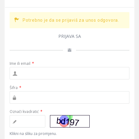
Potrebno je da se prijaviš za unos odgovora.
PRIJAVA SA
ili
Ime ili email
*
Šifra
*
Označi kvadratić
*
Klikni na sliku za promjenu.