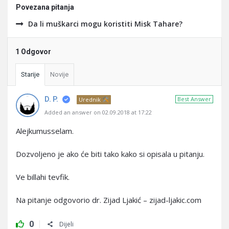
Povezana pitanja
Da li muškarci mogu koristiti Misk Tahare?
1 Odgovor
Starije
Novije
D. P.
Best Answer
Urednik
Added an answer on 02.09.2018 at 17:22
Alejkumusselam.
Dozvoljeno je ako će biti tako kako si opisala u pitanju.
Ve billahi tevfik.
Na pitanje odgovorio dr. Zijad Ljakić – zijad-ljakic.com
0
Dijeli