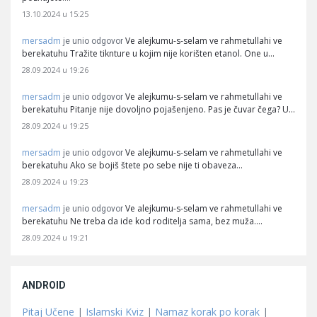
13.10.2024 u 15:25
mersadm
Ve alejkumu-s-selam ve rahmetullahi ve
je unio odgovor
berekatuhu Tražite tiknture u kojim nije korišten etanol. One u…
28.09.2024 u 19:26
mersadm
Ve alejkumu-s-selam ve rahmetullahi ve
je unio odgovor
berekatuhu Pitanje nije dovoljno pojašenjeno. Pas je čuvar čega? U…
28.09.2024 u 19:25
mersadm
Ve alejkumu-s-selam ve rahmetullahi ve
je unio odgovor
berekatuhu Ako se bojiš štete po sebe nije ti obaveza…
28.09.2024 u 19:23
mersadm
Ve alejkumu-s-selam ve rahmetullahi ve
je unio odgovor
berekatuhu Ne treba da ide kod roditelja sama, bez muža.…
28.09.2024 u 19:21
ANDROID
Pitaj Učene
|
Islamski Kviz
|
Namaz korak po korak
|