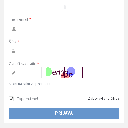
ili
Ime ili email
*
Šifra
*
Označi kvadratić
*
Klikni na sliku za promjenu.
Zapamti me!
Zaboravljena šifra?