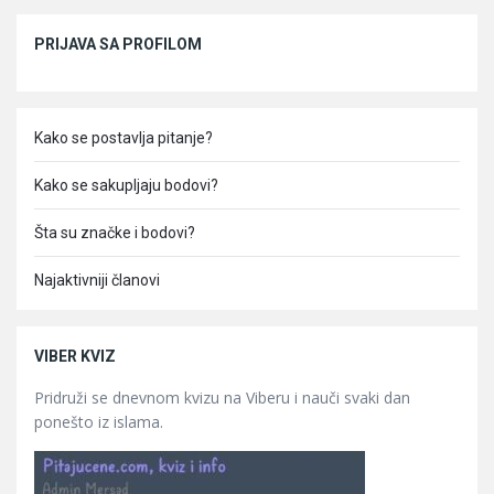
Sidebar
PRIJAVA SA PROFILOM
Kako se postavlja pitanje?
Kako se sakupljaju bodovi?
Šta su značke i bodovi?
Najaktivniji članovi
VIBER KVIZ
Pridruži se dnevnom kvizu na Viberu i nauči svaki dan
ponešto iz islama.