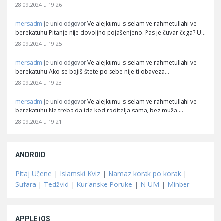
28.09.2024 u 19:26
mersadm
Ve alejkumu-s-selam ve rahmetullahi ve
je unio odgovor
berekatuhu Pitanje nije dovoljno pojašenjeno. Pas je čuvar čega? U…
28.09.2024 u 19:25
mersadm
Ve alejkumu-s-selam ve rahmetullahi ve
je unio odgovor
berekatuhu Ako se bojiš štete po sebe nije ti obaveza…
28.09.2024 u 19:23
mersadm
Ve alejkumu-s-selam ve rahmetullahi ve
je unio odgovor
berekatuhu Ne treba da ide kod roditelja sama, bez muža.…
28.09.2024 u 19:21
ANDROID
Pitaj Učene
|
Islamski Kviz
|
Namaz korak po korak
|
Sufara
|
Tedžvid
|
Kur'anske Poruke
|
N-UM
|
Minber
APPLE iOS