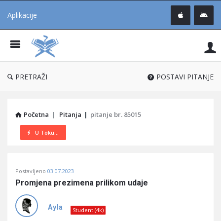
Aplikacije
Pit
Uč
®
PRETRAŽI
POSTAVI PITANJE
Početna
|
Pitanja
|
pitanje br. 85015
U Toku...
Pitaj
Postavljeno
03.07.2023
Učene
Promjena prezimena prilikom udaje
®
Latest
Ayla
Student (4k)
Pitanja