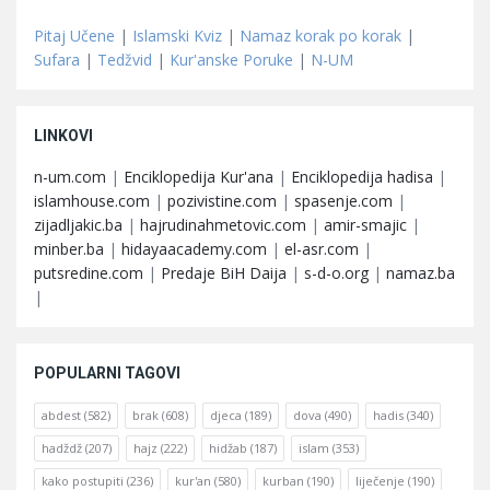
Pitaj Učene
|
Islamski Kviz
|
Namaz korak po korak
|
Sufara
|
Tedžvid
|
Kur'anske Poruke
|
N-UM
LINKOVI
n-um.com
|
Enciklopedija Kur'ana
|
Enciklopedija hadisa
|
islamhouse.com
|
pozivistine.com
|
spasenje.com
|
zijadljakic.ba
|
hajrudinahmetovic.com
|
amir-smajic
|
minber.ba
|
hidayaacademy.com
|
el-asr.com
|
putsredine.com
|
Predaje BiH Daija
|
s-d-o.org
|
namaz.ba
|
POPULARNI TAGOVI
abdest
(582)
brak
(608)
djeca
(189)
dova
(490)
hadis
(340)
hadždž
(207)
hajz
(222)
hidžab
(187)
islam
(353)
kako postupiti
(236)
kur'an
(580)
kurban
(190)
liječenje
(190)