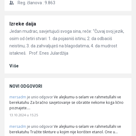
Reg. članova :
9.863
Članci
Izreke daija
Jedan mudrac, savjetujući svoga sina, reče: “Čuvaj svoj jezik,
osim od četiri stvari: 1. da pojasniš istinu; 2. da odbaciš
neistinu; 3. da zahvaljuješ na blagodatima; 4. da mudrost
istakneš. Prof. Enes Julardžija
Više
NOVI ODGOVORI
mersadm
Ve alejkumu-s-selam ve rahmetullahi ve
je unio odgovor
berekatuhu Za bračno savjetovanje se obratite nekome koga lično
poznajete.…
13.10.2024 u 15:25
mersadm
Ve alejkumu-s-selam ve rahmetullahi ve
je unio odgovor
berekatuhu Tražite tiknture u kojim nije korišten etanol. One u…