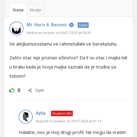
Starije
Novije
Mr. Haris A. Bećović
DAIJA
Added an answer on 04.07.2023 at 06:20
Ve alejkumusselamu ve rahmetullahi ve berekatuhu.
Zašto otac nije priznao očinstvo? Da li su otac i majka bili
u braku kada je tvoja majka saznala da je trudna sa
tobom?
0
Dijeli
Aylla
Student (4k)
Replied to answer on 09.07.2023 at 01:14
Halalite, ovo je moj drugi profil. Ne mogu da vratim