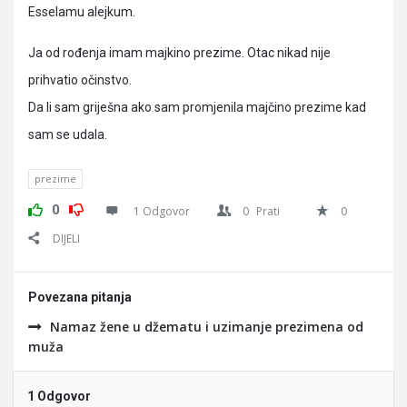
Esselamu alejkum.
Ja od rođenja imam majkino prezime. Otac nikad nije
prihvatio očinstvo.
Da li sam griješna ako sam promjenila majčino prezime kad
sam se udala.
prezime
0
1 Odgovor
0
Prati
0
DIJELI
Povezana pitanja
Namaz žene u džematu i uzimanje prezimena od
muža
1 Odgovor