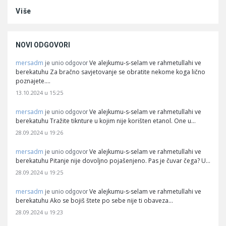
Više
NOVI ODGOVORI
mersadm
Ve alejkumu-s-selam ve rahmetullahi ve
je unio odgovor
berekatuhu Za bračno savjetovanje se obratite nekome koga lično
poznajete.…
13.10.2024 u 15:25
mersadm
Ve alejkumu-s-selam ve rahmetullahi ve
je unio odgovor
berekatuhu Tražite tiknture u kojim nije korišten etanol. One u…
28.09.2024 u 19:26
mersadm
Ve alejkumu-s-selam ve rahmetullahi ve
je unio odgovor
berekatuhu Pitanje nije dovoljno pojašenjeno. Pas je čuvar čega? U…
28.09.2024 u 19:25
mersadm
Ve alejkumu-s-selam ve rahmetullahi ve
je unio odgovor
berekatuhu Ako se bojiš štete po sebe nije ti obaveza…
28.09.2024 u 19:23