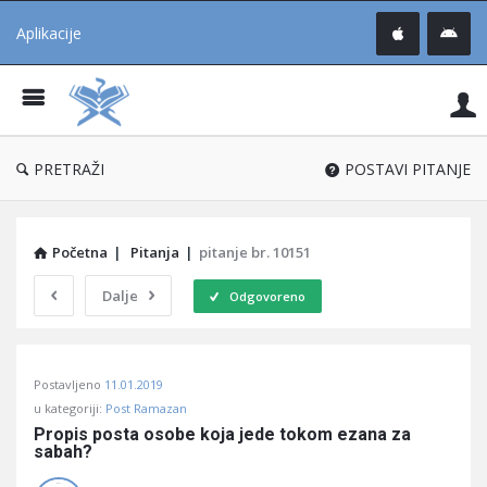
Aplikacije
Pit
Uč
®
PRETRAŽI
POSTAVI PITANJE
Početna
|
Pitanja
|
pitanje br. 10151
Dalje
Odgovoreno
Pitaj
Postavljeno
11.01.2019
Učene
u kategoriji:
Post Ramazan
®
Propis posta osobe koja jede tokom ezana za 
sabah?
Latest