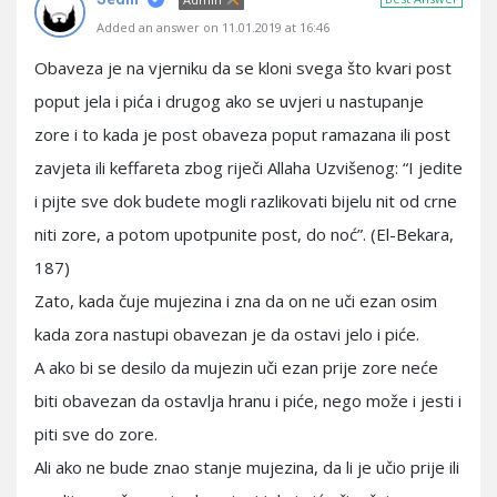
Added an answer on 11.01.2019 at 16:46
Obaveza je na vjerniku da se kloni svega što kvari post
poput jela i pića i drugog ako se uvjeri u nastupanje
zore i to kada je post obaveza poput ramazana ili post
zavjeta ili keffareta zbog riječi Allaha Uzvišenog: “I jedite
i pijte sve dok budete mogli razlikovati bijelu nit od crne
niti zore, a potom upotpunite post, do noć”. (El-Bekara,
187)
Zato, kada čuje mujezina i zna da on ne uči ezan osim
kada zora nastupi obavezan je da ostavi jelo i piće.
A ako bi se desilo da mujezin uči ezan prije zore neće
biti obavezan da ostavlja hranu i piće, nego može i jesti i
piti sve do zore.
Ali ako ne bude znao stanje mujezina, da li je učio prije ili