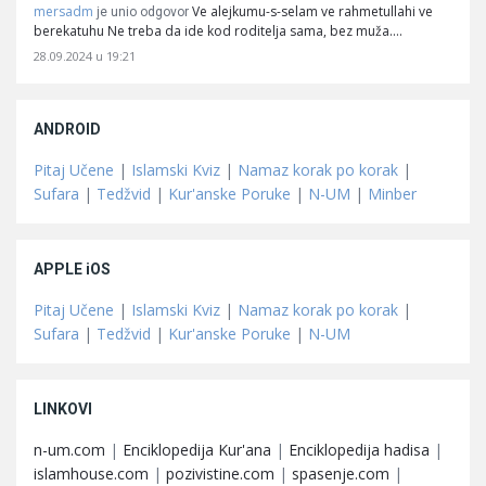
mersadm
Ve alejkumu-s-selam ve rahmetullahi ve
je unio odgovor
berekatuhu Ne treba da ide kod roditelja sama, bez muža.…
28.09.2024 u 19:21
ANDROID
Pitaj Učene
|
Islamski Kviz
|
Namaz korak po korak
|
Sufara
|
Tedžvid
|
Kur'anske Poruke
|
N-UM
|
Minber
APPLE iOS
Pitaj Učene
|
Islamski Kviz
|
Namaz korak po korak
|
Sufara
|
Tedžvid
|
Kur'anske Poruke
|
N-UM
LINKOVI
n-um.com
|
Enciklopedija Kur'ana
|
Enciklopedija hadisa
|
islamhouse.com
|
pozivistine.com
|
spasenje.com
|