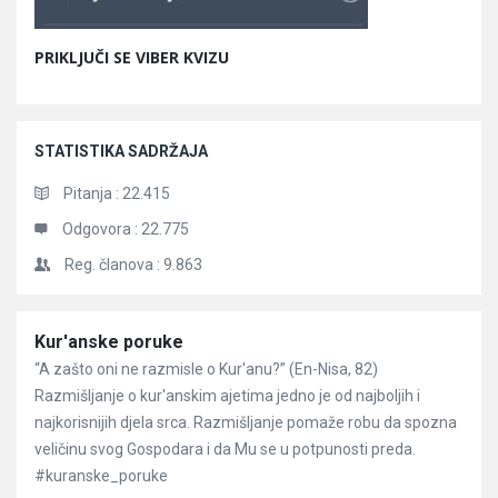
PRIKLJUČI SE VIBER KVIZU
STATISTIKA SADRŽAJA
Pitanja :
22.415
Odgovora :
22.775
Reg. članova :
9.863
Članci
Kur'anske poruke
“A zašto oni ne razmisle o Kur'anu?” (En-Nisa, 82)
Razmišljanje o kur'anskim ajetima jedno je od najboljih i
najkorisnijih djela srca. Razmišljanje pomaže robu da spozna
veličinu svog Gospodara i da Mu se u potpunosti preda.
#kuranske_poruke