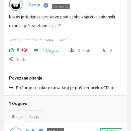
Pitanja
Sedin
Admin
Kakav je šerijatski propis za post osobe koja čuje sabahski
ezan ali još uvijek jede i pije?
ezan
jede tokom ezana
post
0
1 Odgovor
0
Prati
0
DIJELI
Povezana pitanja
Pričanje u toku ezana koji je pušten preko CD-a
1 Odgovor
Starije
Novije
Sedin
Best Answer
Admin