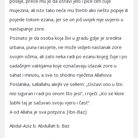
poslije, preče mu je da ostavi jelo i piće čim čuje
mujezina, ali isto tako neće mu štetiti ako nešto popije ili
pojede tokom ezana, jer se on još uvijek nije uvjerio u
nastupanje zore.
Poznato je da osoba koja živi u gradu gdje je sredina
urbana, puna rasvjete, ne može vidjeti nastanak zore
svojim očima, ali zato neka radi po ezanu kojeg čuje i po
sadašnjim vaktijama koje označavaju izlazak zore u
sahat i minutu, a sve to shodno riječima Allahova
Poslanika, sallallahu alejhi ve sellem: „Ostavi ono u što
nisi siguran i radi po onom što jesi“, i riječi: „Ko se kloni
šubhi taj je sačuvao svoju vjeru i čast“.
A od Allaha je sva potpora. [Ibn-Baz]
Abdul-Aziz b. Abdullah b. Baz