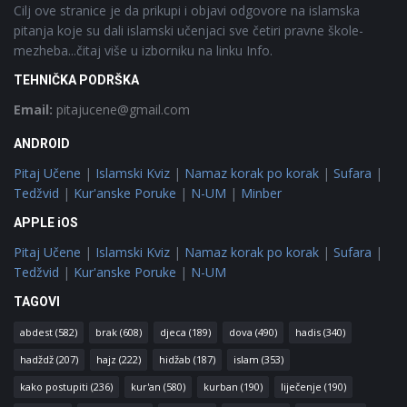
Cilj ove stranice je da prikupi i objavi odgovore na islamska
pitanja koje su dali islamski učenjaci sve četiri pravne škole-
mezheba...čitaj više u izborniku na linku Info.
TEHNIČKA PODRŠKA
Email:
pitajucene@gmail.com
ANDROID
Pitaj Učene
|
Islamski Kviz
|
Namaz korak po korak
|
Sufara
|
Tedžvid
|
Kur'anske Poruke
|
N-UM
|
Minber
APPLE iOS
Pitaj Učene
|
Islamski Kviz
|
Namaz korak po korak
|
Sufara
|
Tedžvid
|
Kur'anske Poruke
|
N-UM
TAGOVI
abdest
(582)
brak
(608)
djeca
(189)
dova
(490)
hadis
(340)
hadždž
(207)
hajz
(222)
hidžab
(187)
islam
(353)
kako postupiti
(236)
kur'an
(580)
kurban
(190)
liječenje
(190)