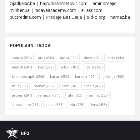
zijadljakic.ba
|
hajrudinahmetovic.com
|
amir-smajic
|
minber.ba
|
hidayaacademy.com
|
el-asr.com
|
putsredine.com
|
Predaje BiH Daija
|
s-d-o.org
|
namaz.ba
|
POPULARNI TAGOVI
abdest
(582)
brak
(608)
djeca
(189)
dova
(490)
hadis
(340)
hadždž
(207)
hajz
(222)
hidžab
(187)
islam
(353)
kako postupiti
(236)
kur'an
(580)
kurban
(190)
liječenje
(190)
muž
(187)
namaz
(2377)
post
(748)
propis
(432)
propisi
(207)
ramazan
(246)
sihr
(303)
sunnet
(227)
zabranjeno
(231)
zekat
(356)
zikr
(229)
žena
(433)
Footer
O
INFO