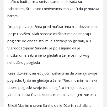
došlo u hadisu, ima smisla samo onda kada su
zabranjeni, što jasno i nedvosmisleno znači da je muzika
haram.
Drugo: pjevanje žena pred muškarcima nije dozvoljeno,
jer je Uzvišeni Allah naredio muškarcima da obaraju
poglede od onoga što im je zabranjeno gledati, a u
Vjerodostojnom Sunnetu je pojašnjeno da je
muškarcima zabranjeno gledati u žene osim prvog
nehotičnog pogleda.
Kaže Uzvišeni, naređujući muškarcima da obaraju svoje
poglede, tj. da ne gledaju u žene: “Reci mu'minima neka
obore poglede svoje (od onog što im nije dozvoljeno
gledati) i neka čuvaju stidna mjesta svoja” (En-Nur 30).
Bilježi Muslim u svom Sahihu da je Džerir, radijallahu