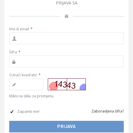
PRIJAVA SA
ili
Ime ili email
*
Šifra
*
Označi kvadratić
*
Klikni na sliku za promjenu.
Zapamti me!
Zaboravljena šifra?