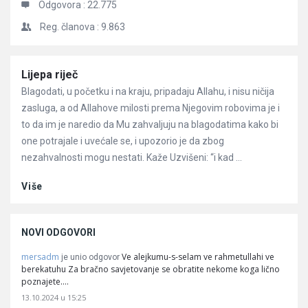
Odgovora :
22.775
Reg. članova :
9.863
Članci
Lijepa riječ
Blagodati, u početku i na kraju, pripadaju Allahu, i nisu ničija
zasluga, a od Allahove milosti prema Njegovim robovima je i
to da im je naredio da Mu zahvaljuju na blagodatima kako bi
one potrajale i uvećale se, i upozorio je da zbog
nezahvalnosti mogu nestati. Kaže Uzvišeni: “i kad ...
Više
NOVI ODGOVORI
mersadm
Ve alejkumu-s-selam ve rahmetullahi ve
je unio odgovor
berekatuhu Za bračno savjetovanje se obratite nekome koga lično
poznajete.…
13.10.2024 u 15:25