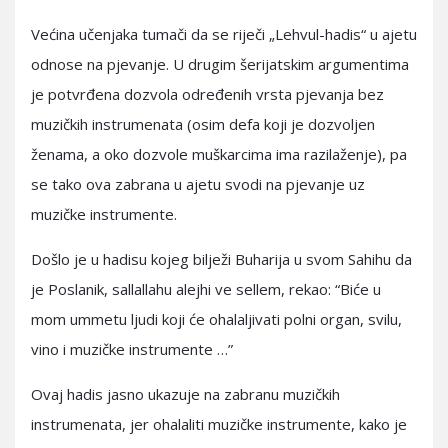
Većina učenjaka tumači da se riječi „Lehvul-hadis“ u ajetu
odnose na pjevanje. U drugim šerijatskim argumentima
je potvrđena dozvola određenih vrsta pjevanja bez
muzičkih instrumenata (osim defa koji je dozvoljen
ženama, a oko dozvole muškarcima ima razilaženje), pa
se tako ova zabrana u ajetu svodi na pjevanje uz
muzičke instrumente.
Došlo je u hadisu kojeg bilježi Buharija u svom Sahihu da
je Poslanik, sallallahu alejhi ve sellem, rekao: “Biće u
mom ummetu ljudi koji će ohalaljivati polni organ, svilu,
vino i muzičke instrumente …”
Ovaj hadis jasno ukazuje na zabranu muzičkih
instrumenata, jer ohalaliti muzičke instrumente, kako je