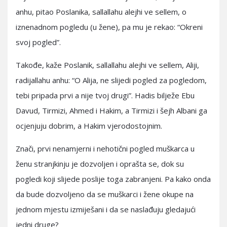
anhu, pitao Poslanika, sallallahu alejhi ve sellem, o
iznenadnom pogledu (u žene), pa mu je rekao: “Okreni
svoj pogled”.
Takođe, kaže Poslanik, sallallahu alejhi ve sellem, Aliji,
radijallahu anhu: “O Alija, ne slijedi pogled za pogledom,
tebi pripada prvi a nije tvoj drugi”. Hadis bilježe Ebu
Davud, Tirmizi, Ahmed i Hakim, a Tirmizi i šejh Albani ga
ocjenjuju dobrim, a Hakim vjerodostojnim.
Znači, prvi nenamjerni i nehotični pogled muškarca u
ženu stranjkinju je dozvoljen i oprašta se, dok su
pogledi koji slijede poslije toga zabranjeni. Pa kako onda
da bude dozvoljeno da se muškarci i žene okupe na
jednom mjestu izmiješani i da se naslađuju gledajući
jedni druge?