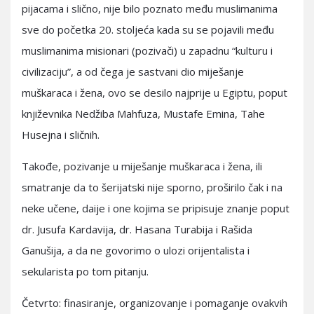
pijacama i slično, nije bilo poznato među muslimanima
sve do početka 20. stoljeća kada su se pojavili među
muslimanima misionari (pozivači) u zapadnu “kulturu i
civilizaciju”, a od čega je sastvani dio miješanje
muškaraca i žena, ovo se desilo najprije u Egiptu, poput
književnika Nedžiba Mahfuza, Mustafe Emina, Tahe
Husejna i sličnih.
Takođe, pozivanje u miješanje muškaraca i žena, ili
smatranje da to šerijatski nije sporno, proširilo čak i na
neke učene, daije i one kojima se pripisuje znanje poput
dr. Jusufa Kardavija, dr. Hasana Turabija i Rašida
Ganušija, a da ne govorimo o ulozi orijentalista i
sekularista po tom pitanju.
Četvrto: finasiranje, organizovanje i pomaganje ovakvih