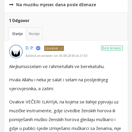
Na muziku mjesec dana posle dženaze
1 Odgovor
Starije
Novije
D. P.
Best Answer
Urednik
Added an answer on 30.08.2018 at 21:03
Alejkumusselam ve rahmetullahi ve berekatuhu.
Hvala Allahu i neka je salat i selam na posljednjeg
vjerovjesnika, a zatim:
Ovakve VEČERI ILAHIJA, na kojima se ilahije pjevaju uz
muzičke instrumente, gdje izvedbe ženskih horova ili
pomiješanih muško-ženskih horova gledaju muškarci i
gdje u publici sjede izmiješano muškarci sa ženama, nije