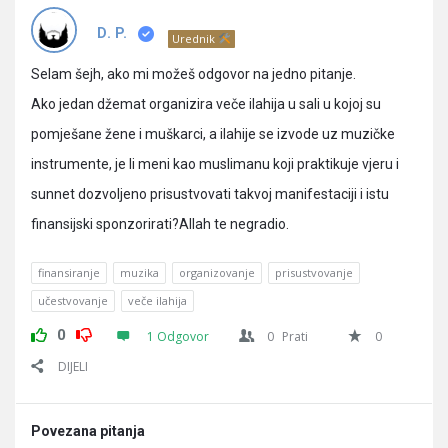
Pitanja
D. P.
Urednik
Selam šejh, ako mi možeš odgovor na jedno pitanje.
Ako jedan džemat organizira veče ilahija u sali u kojoj su
pomješane žene i muškarci, a ilahije se izvode uz muzičke
instrumente, je li meni kao muslimanu koji praktikuje vjeru i
sunnet dozvoljeno prisustvovati takvoj manifestaciji i istu
finansijski sponzorirati?Allah te negradio.
finansiranje
muzika
organizovanje
prisustvovanje
učestvovanje
veče ilahija
0
1 Odgovor
0
Prati
0
DIJELI
Povezana pitanja