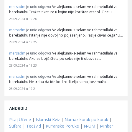
mersadm
Ve alejkumu-s-selam ve rahmetullahi ve
je unio odgovor
berekatuhu Tražite tiknture u kojim nije korišten etanol. One u…
28.09.2024 u 19:26
mersadm
Ve alejkumu-s-selam ve rahmetullahi ve
je unio odgovor
berekatuhu Pitanje nije dovoljno pojašenjeno. Pas je čuvar čega? U…
28.09.2024 u 19:25
mersadm
Ve alejkumu-s-selam ve rahmetullahi ve
je unio odgovor
berekatuhu Ako se bojiš štete po sebe nije ti obaveza…
28.09.2024 u 19:23
mersadm
Ve alejkumu-s-selam ve rahmetullahi ve
je unio odgovor
berekatuhu Ne treba da ide kod roditelja sama, bez muža.…
28.09.2024 u 19:21
ANDROID
Pitaj Učene
|
Islamski Kviz
|
Namaz korak po korak
|
Sufara
|
Tedžvid
|
Kur'anske Poruke
|
N-UM
|
Minber