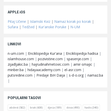
APPLE iOS
Pitaj Učene
|
Islamski Kviz
|
Namaz korak po korak
|
Sufara
|
Tedžvid
|
Kur'anske Poruke
|
N-UM
LINKOVI
n-um.com
|
Enciklopedija Kur'ana
|
Enciklopedija hadisa
|
islamhouse.com
|
pozivistine.com
|
spasenje.com
|
zijadljakic.ba
|
hajrudinahmetovic.com
|
amir-smajic
|
minber.ba
|
hidayaacademy.com
|
el-asr.com
|
putsredine.com
|
Predaje BiH Daija
|
s-d-o.org
|
namaz.ba
|
POPULARNI TAGOVI
abdest
(582)
brak
(608)
djeca
(189)
dova
(490)
hadis
(340)