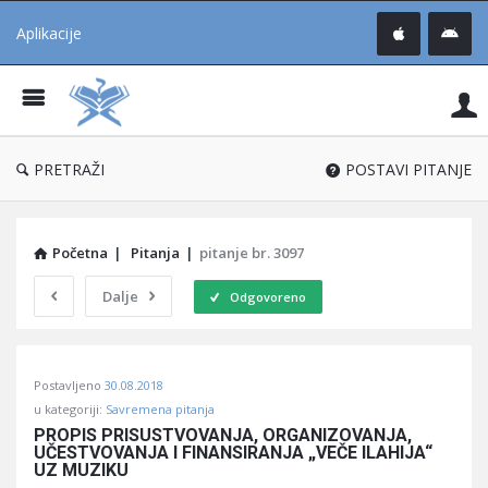
Aplikacije
Pit
Uč
®
PRETRAŽI
POSTAVI PITANJE
Početna
|
Pitanja
|
pitanje br. 3097
Dalje
Odgovoreno
Pitaj
Postavljeno
30.08.2018
Učene
u kategoriji:
Savremena pitanja
®
PROPIS PRISUSTVOVANJA, ORGANIZOVANJA, 
UČESTVOVANJA I FINANSIRANJA „VEČE ILAHIJA“ 
Latest
UZ MUZIKU