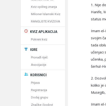
1. Nije d
Kviz opšteg znanja
Hanife, M
Milioner Islamski Kviz
status me
RANGLISTE KVIZOVA
Imam el-B
KVIZ APLIKACIJA
svojim ča
Pokreni kviz
tada obil
IGRE
učenjaci 
Pronađi riječ
učenika, 
Asocijacije
šerhul-Hi
KORISNICI
2. Dozvol
Prijava
koliko je
Registracija
Musejjib, 
Dodaj grupu
Imam el-
Značke i bodovi