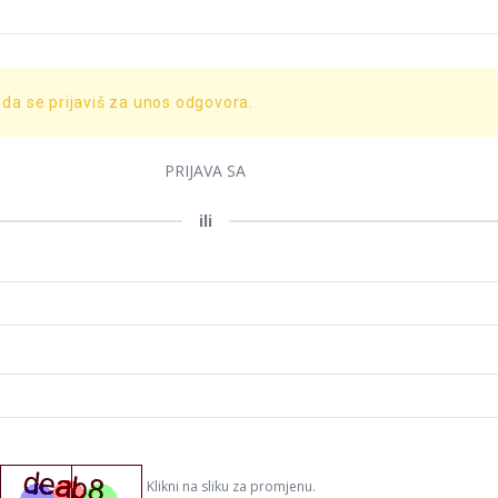
 da se prijaviš za unos odgovora.
PRIJAVA SA
ili
Klikni na sliku za promjenu.