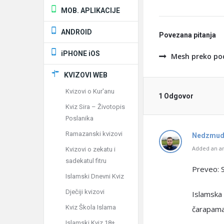
MOB. APLIKACIJE
ANDROID
Povezana pitanja
iPHONE iOS
Mesh preko po
KVIZOVI WEB
Kvizovi o Kur'anu
1 Odgovor
Kviz Sira – Životopis
Poslanika
Ramazanski kvizovi
Nedzmud
Added an an
Kvizovi o zekatu i
sadekatul fitru
Preveo: S
Islamski Dnevni Kviz
Dječiji kvizovi
Islamska 
Kviz Škola Islama
čarapama,
Islamski Kviz 18+