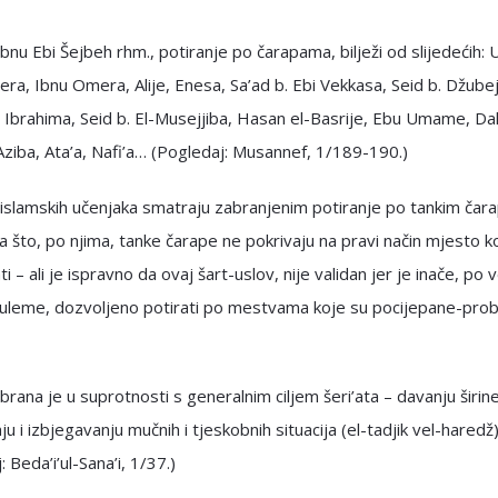
bnu Ebi Šejbeh rhm., potiranje po čarapama, bilježi od slijedećih: 
ra, Ibnu Omera, Alije, Enesa, Sa’ad b. Ebi Vekkasa, Seid b. Džubej
, Ibrahima, Seid b. El-Musejjiba, Hasan el-Basrije, Ebu Umame, Da
Aziba, Ata’a, Nafi’a… (Pogledaj: Musannef, 1/189-190.)
 islamskih učenjaka smatraju zabranjenim potiranje po tankim ča
 što, po njima, tanke čarape ne pokrivaju na pravi način mjesto k
i – ali je ispravno da ovaj šart-uslov, nije validan jer je inače, po v
 uleme, dozvoljeno potirati po mestvama koje su pocijepane-prob
brana je u suprotnosti s generalnim ciljem šeri’ata – davanju širine
ju i izbjegavanju mučnih i tjeskobnih situacija (el-tadjik vel-haredž)
 Beda’i’ul-Sana’i, 1/37.)