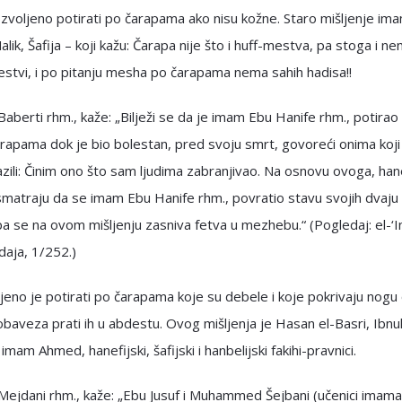
ozvoljeno potirati po čarapama ako nisu kožne. Staro mišljenje im
alik, Šafija – koji kažu: Čarapa nije što i huff-mestva, pa stoga i n
stvi, i po pitanju mesha po čarapama nema sahih hadisa!!
aberti rhm., kaže: „Bilježi se da je imam Ebu Hanife rhm., potirao
rapama dok je bio bolestan, pred svoju smrt, govoreći onima koji
azili: Činim ono što sam ljudima zabranjivao. Na osnovu ovoga, hane
smatraju da se imam Ebu Hanife rhm., povratio stavu svojih dvaju
pa se na ovom mišljenju zasniva fetva u mezhebu.“ (Pogledaj: el-‘I
daja, 1/252.)
jeno je potirati po čarapama koje su debele i koje pokrivaju nogu 
 obaveza prati ih u abdestu. Ovog mišljenja je Hasan el-Basri, Ibnu
imam Ahmed, hanefijski, šafijski i hanbelijski fakihi-pravnici.
Mejdani rhm., kaže: „Ebu Jusuf i Muhammed Šejbani (učenici imam