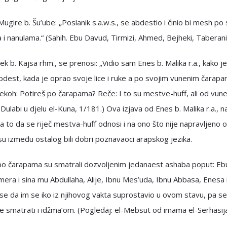
Mugire b. Šu’ube: „Poslanik s.a.w.s., se abdestio i činio bi mesh po
i nanulama.“ (Sahih. Ebu Davud, Tirmizi, Ahmed, Bejheki, Taberani
ek b. Kajsa rhm., se prenosi: „Vidio sam Enes b. Malika r.a., kako je
dest, kada je oprao svoje lice i ruke a po svojim vunenim čarap
Rekoh: Potireš po čarapama? Reče: I to su mestve-huff, ali od vune
l-Dulabi u djelu el-Kuna, 1/181.) Ova izjava od Enes b. Malika r.a., 
a to da se riječ mestva-huff odnosi i na ono što nije napravljeno 
su između ostalog bili dobri poznavaoci arapskog jezika.
po čarapama su smatrali dozvoljenim jedanaest ashaba poput: Eb
era i sina mu Abdullaha, Alije, Ibnu Mes’uda, Ibnu Abbasa, Enesa it
i se da im se iko iz njihovog vakta suprostavio u ovom stavu, pa se
 smatrati i idžma’om. (Pogledaj: el-Mebsut od imama el-Serhasij