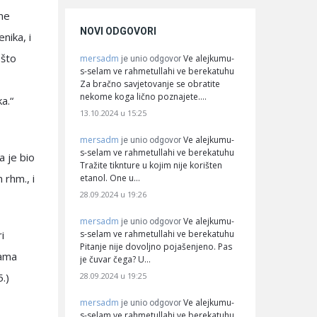
 ne
NOVI ODGOVORI
nika, i
 što
mersadm
Ve alejkumu-
je unio odgovor
s-selam ve rahmetullahi ve berekatuhu
Za bračno savjetovanje se obratite
nekome koga lično poznajete.…
a.“
13.10.2024 u 15:25
mersadm
Ve alejkumu-
je unio odgovor
s-selam ve rahmetullahi ve berekatuhu
a je bio
Tražite tiknture u kojim nije korišten
 rhm., i
etanol. One u…
28.09.2024 u 19:26
mersadm
Ve alejkumu-
je unio odgovor
s-selam ve rahmetullahi ve berekatuhu
i
Pitanje nije dovoljno pojašenjeno. Pas
gama
je čuvar čega? U…
28.09.2024 u 19:25
.)
mersadm
Ve alejkumu-
je unio odgovor
s-selam ve rahmetullahi ve berekatuhu