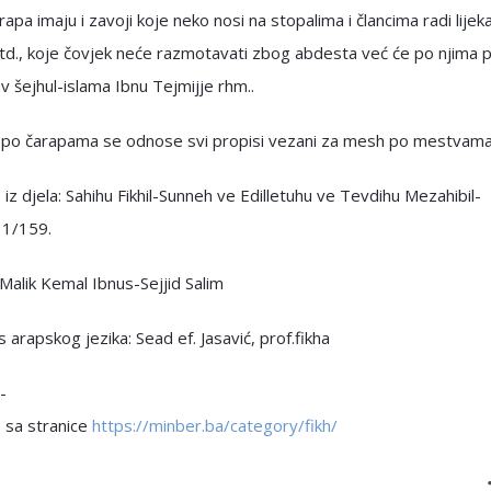
rapa imaju i zavoji koje neko nosi na stopalima i člancima radi lijeka
td., koje čovjek neće razmotavati zbog abdesta već će po njima po
av šejhul-islama Ibnu Tejmijje rhm..
po čarapama se odnose svi propisi vezani za mesh po mestvama
iz djela: Sahihu Fikhil-Sunneh ve Edilletuhu ve Tevdihu Mezahibil-
 1/159.
Malik Kemal Ibnus-Sejjid Salim
s arapskog jezika: Sead ef. Jasavić, prof.fikha
-
 sa stranice
https://minber.ba/category/fikh/