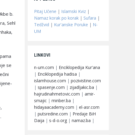
Pitaj Učene
|
Islamski Kviz
|
Ukbe b.
Namaz korak po korak
|
Sufara
|
ra, Sehl
Tedžvid
|
Kur'anske Poruke
|
N-
UM
hhaka,
LINKOVI
rapama
oje se
n-um.com
|
Enciklopedija Kur'ana
|
Enciklopedija hadisa
|
ećini
islamhouse.com
|
pozivistine.com
ijene-
|
spasenje.com
|
zijadljakic.ba
|
hajrudinahmetovic.com
|
amir-
smajic
|
minber.ba
|
hidayaacademy.com
|
el-asr.com
,
|
putsredine.com
|
Predaje BiH
.
Daija
|
s-d-o.org
|
namaz.ba
|