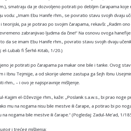
m.), smatraju da je dozvoljeno potirati po debljim čarapama koje
u vodu: „Imam Ebu Hanife rhm., se povratio stavu svojih dvaju uče
 i teorijski, pa je potirao po svojim čarapama, rekavši: „Radim ono
evremeno zabranjivao ljudima da čine!“ Na osnovu ovoga hanefije
to da se imam Ebu Hanife rhm., povratio stavu svojih dvaju učenik
: el-Lubab fi Šerhil-Kitab, 1/20.)
jeno je potirati po čarapama pa makar one bile i tanke. Ovog stav
 i Ibnu Tejmijje, a od skorije uleme zastupa ga šejh Ibnu Usejmin
ti rhm., – i ovo je najispravnije mišljenje.
ul-Kajjim el-Dževzijje rhm., kaže: „Poslanik s.a.w.s., bi prao noge pr
ko mu na nogama nisu bile mestve ili čarape, a potirao bi po no
 na nogama bile mestve ili čarape.“ (Pogledaj: Zadul-Me’ad, 1/185
ugog i trećeg mišljenja: