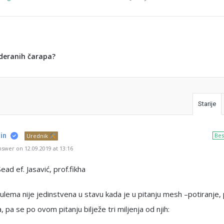
deranih čarapa?
Starije
in
Bes
Urednik
swer on 12.09.2019 at 13:16
ead ef. Jasavić, prof.fikha
ulema nije jedinstvena u stavu kada je u pitanju mesh –potiranje,
 pa se po ovom pitanju bilježe tri miljenja od njih: