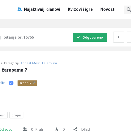
Pitaj
Pitaj
Najaktivniji članovi
Kvizovi i igre
Novosti
Učene
Učene
®
®
Navigacija
|
pitanje br. 16766
Odgovoreno
u kategoriji:
Abdest Mesh Tejemum
o čarapama ?
din
Urednik
esh
propis
Odgovor
0
Prati
0
DIJELI