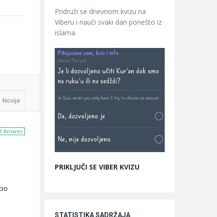
Pridruži se dnevnom kvizu na
Viberu i nauči svaki dan ponešto iz
islama.
Novije
t Answer
PRIKLJUČI SE VIBER KVIZU
 po
STATISTIKA SADRŽAJA