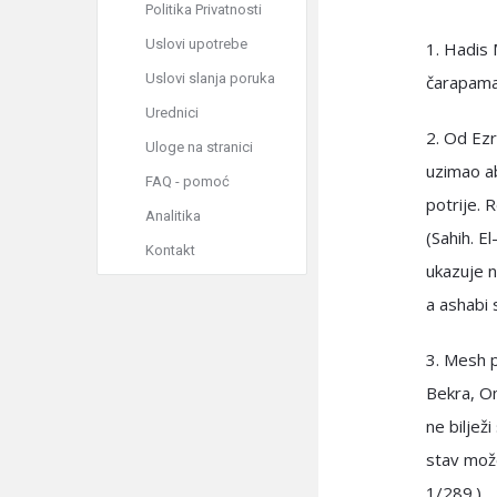
Politika Privatnosti
Uslovi upotrebe
1. Hadis 
Uslovi slanja poruka
čarapama 
Urednici
2. Od Ezr
Uloge na stranici
uzimao ab
FAQ - pomoć
potrije. 
Analitika
(Sahih. E
Kontakt
ukazuje n
a ashabi 
3. Mesh 
Bekra, Om
ne biljež
stav može
1/289.)