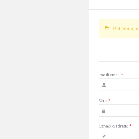
Potrebno je
Ime ili email
*
Šifra
*
Označi kvadratić
*