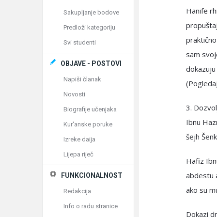
Hanife rh
Sakupljanje bodove
propuštaj
Predloži kategoriju
praktično
Svi studenti
sam svoj
OBJAVE - POSTOVI
dokazuju 
Napiši članak
(Pogledaj
Novosti
3. Dozvol
Biografije učenjaka
Ibnu Hazm
Kur'anske poruke
šejh Šenki
Izreke daija
Lijepa riječ
Hafiz Ibn
abdestu a
FUNKCIONALNOST
ako su mu
Redakcija
Info o radu stranice
Dokazi dr