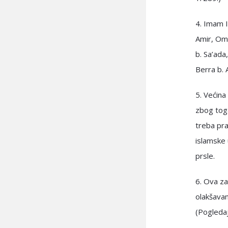
4. Imam I
Amir, Ome
b. Sa’ada
Berra b. 
5. Većina
zbog toga
treba prat
islamske
prsle.
6. Ova za
olakšavan
(Pogledaj: