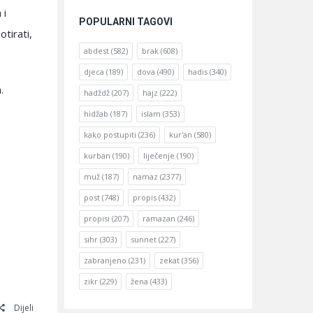
 i
POPULARNI TAGOVI
tirati,
abdest
(582)
brak
(608)
djeca
(189)
dova
(490)
hadis
(340)
.
hadždž
(207)
hajz
(222)
hidžab
(187)
islam
(353)
kako postupiti
(236)
kur'an
(580)
kurban
(190)
liječenje
(190)
muž
(187)
namaz
(2377)
post
(748)
propis
(432)
propisi
(207)
ramazan
(246)
sihr
(303)
sunnet
(227)
zabranjeno
(231)
zekat
(356)
zikr
(229)
žena
(433)
Dijeli