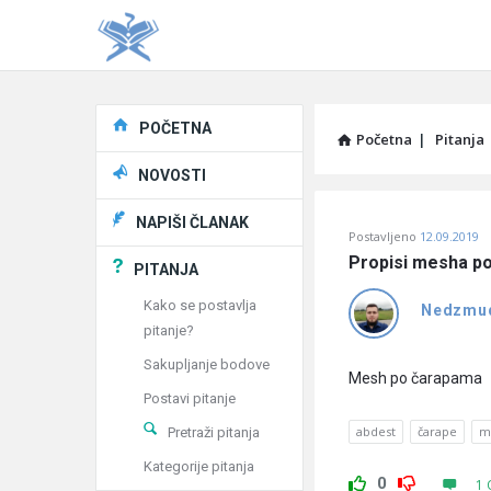
Explore
POČETNA
Početna
|
Pitanja
NOVOSTI
Pitaj
NAPIŠI ČLANAK
Postavljeno
12.09.2019
Učene
Propisi mesha p
PITANJA
®
Kako se postavlja
Nedzmu
pitanje?
Latest
Sakupljanje bodove
Pitanja
Mesh po čarapama
Postavi pitanje
abdest
čarape
m
Pretraži pitanja
Kategorije pitanja
0
1 