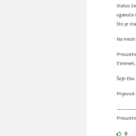
Status ča
uganuća i
što je st
Na mesh 
Preuzeto 
E’immeh,
Šejh Ebu 
Prijevod 
————
Preuzeto
0