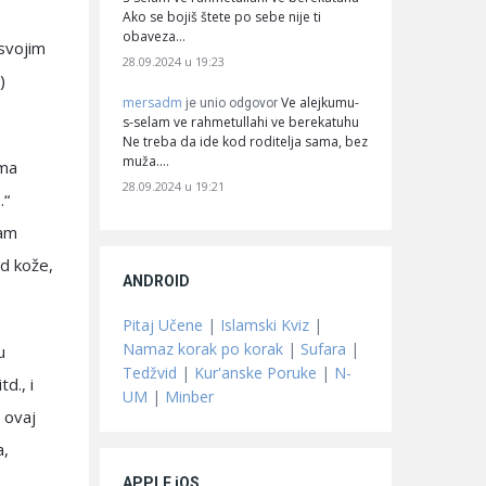
Ako se bojiš štete po sebe nije ti
obaveza…
 svojim
28.09.2024 u 19:23
)
mersadm
Ve alejkumu-
je unio odgovor
s-selam ve rahmetullahi ve berekatuhu
Ne treba da ide kod roditelja sama, bez
muža.…
ama
28.09.2024 u 19:21
.“
nam
od kože,
ANDROID
Pitaj Učene
|
Islamski Kviz
|
Namaz korak po korak
|
Sufara
|
u
Tedžvid
|
Kur'anske Poruke
|
N-
d., i
UM
|
Minber
 ovaj
a,
APPLE iOS