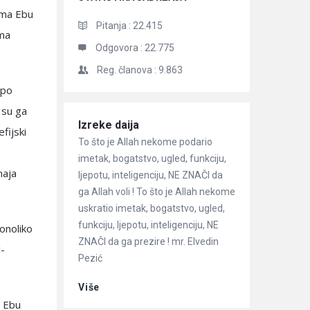
ama Ebu
Pitanja :
22.415
ema
Odgovora :
22.775
Reg. članova :
9.863
 po
 su ga
Članci
Izreke daija
fijski
To što je Allah nekome podario
imetak, bogatstvo, ugled, funkciju,
naja
ljepotu, inteligenciju, NE ZNAČI da
ga Allah voli ! To što je Allah nekome
uskratio imetak, bogatstvo, ugled,
funkciju, ljepotu, inteligenciju, NE
onoliko
ZNAČI da ga prezire ! mr. Elvedin
l-
Pezić
Više
a Ebu