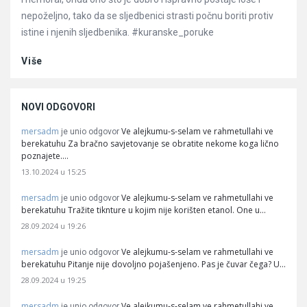
nepoželjno, tako da se sljedbenici strasti počnu boriti protiv
istine i njenih sljedbenika. #kuranske_poruke
Više
NOVI ODGOVORI
mersadm
Ve alejkumu-s-selam ve rahmetullahi ve
je unio odgovor
berekatuhu Za bračno savjetovanje se obratite nekome koga lično
poznajete.…
13.10.2024 u 15:25
mersadm
Ve alejkumu-s-selam ve rahmetullahi ve
je unio odgovor
berekatuhu Tražite tiknture u kojim nije korišten etanol. One u…
28.09.2024 u 19:26
mersadm
Ve alejkumu-s-selam ve rahmetullahi ve
je unio odgovor
berekatuhu Pitanje nije dovoljno pojašenjeno. Pas je čuvar čega? U…
28.09.2024 u 19:25
mersadm
Ve alejkumu-s-selam ve rahmetullahi ve
je unio odgovor