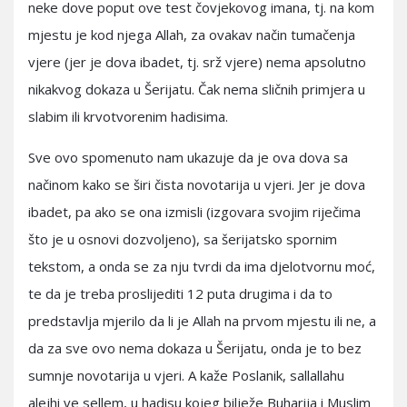
neke dove poput ove test čovjekovog imana, tj. na kom
mjestu je kod njega Allah, za ovakav način tumačenja
vjere (jer je dova ibadet, tj. srž vjere) nema apsolutno
nikakvog dokaza u Šerijatu. Čak nema sličnih primjera u
slabim ili krvotvorenim hadisima.
Sve ovo spomenuto nam ukazuje da je ova dova sa
načinom kako se širi čista novotarija u vjeri. Jer je dova
ibadet, pa ako se ona izmisli (izgovara svojim riječima
što je u osnovi dozvoljeno), sa šerijatsko spornim
tekstom, a onda se za nju tvrdi da ima djelotvornu moć,
te da je treba proslijediti 12 puta drugima i da to
predstavlja mjerilo da li je Allah na prvom mjestu ili ne, a
da za sve ovo nema dokaza u Šerijatu, onda je to bez
sumnje novotarija u vjeri. A kaže Poslanik, sallallahu
alejhi ve sellem, u hadisu kojeg bilježe Buharija i Muslim