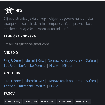
Footer
O
INFO
Cilj ove stranice je da prikupi i objavi odgovore na islamska
pitanja koje su dali islamski učenjaci sve četiri pravne škole-
mezheba...čitaj više u izborniku na linku Info.
TEHNIČKA PODRŠKA
Email:
pitajucene@gmail.com
ANDROID
Pitaj Učene
|
Islamski Kviz
|
Namaz korak po korak
|
Sufara
|
Tedžvid
|
Kur'anske Poruke
|
N-UM
|
Minber
APPLE iOS
Pitaj Učene
|
Islamski Kviz
|
Namaz korak po korak
|
Sufara
|
Tedžvid
|
Kur'anske Poruke
|
N-UM
TAGOVI
abdest
(582)
brak
(608)
djeca
(189)
dova
(490)
hadis
(340)