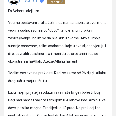
Pitanja
Adnan
Urednik
Es Selamu alejkum.
Veoma poštovani brate, želim, da nam analizirate ovu, meni,
veoma čudnu i sumnjivu “dovu”, te, ovi lanci i brojke i
zastrašivanje…bojim se da nije širk u ovome. Ako su moje
sumnje osnovane, želim osobama, koje u ovo slijepo vjeruju i
šire, uzvratiti sa istinom, a i meni da se srce smiri i da se
okoristim inshaAllah. DžežakAllahu hajren!
“Molim vas ovo ne prekidati. Radi se samo od 26 riječi. Allahu
dragi uđi u moju kuću i u
kuću mojih prijatelja i oduzmi sve naše brige i bolesti, bdij i
liječi nad nama i našom familijom u Allahovo ime. Amin. Ova
dova je toliko moćna. Proslijedi je 12 puta. Ne prekidaj i ne
postavljaj pitanja. Ovo je test da li je Allah na prvom mjestu u