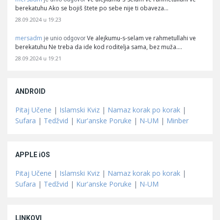
berekatuhu Ako se bojiš štete po sebe nije ti obaveza…
28.09.2024 u 19:23
mersadm
Ve alejkumu-s-selam ve rahmetullahi ve
je unio odgovor
berekatuhu Ne treba da ide kod roditelja sama, bez muža.…
28.09.2024 u 19:21
ANDROID
Pitaj Učene
|
Islamski Kviz
|
Namaz korak po korak
|
Sufara
|
Tedžvid
|
Kur'anske Poruke
|
N-UM
|
Minber
APPLE iOS
Pitaj Učene
|
Islamski Kviz
|
Namaz korak po korak
|
Sufara
|
Tedžvid
|
Kur'anske Poruke
|
N-UM
LINKOVI