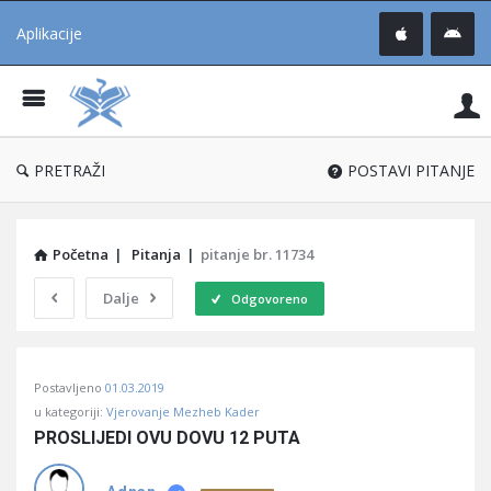
Aplikacije
Pit
Uč
®
PRETRAŽI
POSTAVI PITANJE
Početna
|
Pitanja
|
pitanje br. 11734
Dalje
Odgovoreno
Pitaj
Postavljeno
01.03.2019
Učene
u kategoriji:
Vjerovanje Mezheb Kader
®
PROSLIJEDI OVU DOVU 12 PUTA
Latest