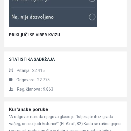
PRIKLJUČI SE VIBER KVIZU
STATISTIKA SADRŽAJA
Pitanja :
22.415
Odgovora :
22.775
Reg. članova :
9.863
Članci
Kur'anske poruke
“A odgovor naroda njegova glasio je: ‘Istjerajte ih iz grada
vašeg, oni su ljudi čistunci!'” (El-A'raf, 82) Kada se rašire grijesi
i nemoral, onda ono što je dobro i ispravno postaje loše i