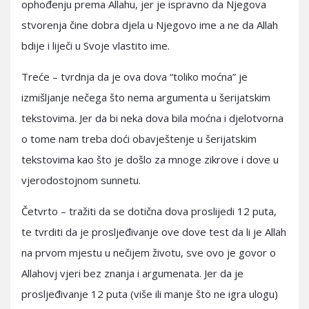
ophođenju prema Allahu, jer je ispravno da Njegova
stvorenja čine dobra djela u Njegovo ime a ne da Allah
bdije i liječi u Svoje vlastito ime.
Treće – tvrdnja da je ova dova “toliko moćna” je
izmišljanje nečega što nema argumenta u šerijatskim
tekstovima. Jer da bi neka dova bila moćna i djelotvorna
o tome nam treba doći obavještenje u šerijatskim
tekstovima kao što je došlo za mnoge zikrove i dove u
vjerodostojnom sunnetu.
Četvrto – tražiti da se dotična dova proslijedi 12 puta,
te tvrditi da je prosljeđivanje ove dove test da li je Allah
na prvom mjestu u nečijem životu, sve ovo je govor o
Allahovj vjeri bez znanja i argumenata. Jer da je
prosljeđivanje 12 puta (više ili manje što ne igra ulogu)