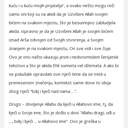
kuću i u kuću mojih prijatelja”, a ovako nešto mogu reči
samo oni koji su na akidi da je Uzvišeni Allah svojim
bićem na svakom mjestu, što je besumnjivo zabludjela
akida. Ispravno je da je Uzvišeni Allah je svojim bićem
iznad Arša odvojen od Svojih stvorenja, a Svojim
znanjem je na svakom mjestu, On sve vidi i sve čuje.
Ovo je ono našto ukazuju jesni i nedvosmisleni šerijatski
tekstovi a što je akida Ehli sunneta vel džemata. A ako bi
se pokušale opravdati ove riječi time da se misli u
prenesenom značenju, kontekst same dove to obija
zbog riječi “bdij i liječi nad nama …”.
Drugo – dovljenje Allahu da liječi u Allahovo ime, tj, da
liječi u Svoje ime, što je došlo u dovi “Allahu dragi, uđi u
…, bdij i liječi … u Allahovo ime”. Ovo je greška u