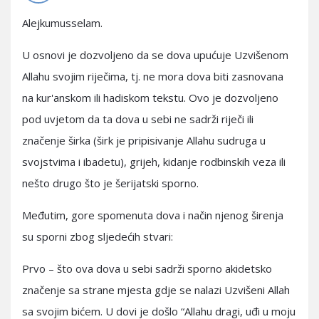
Alejkumusselam.
U osnovi je dozvoljeno da se dova upućuje Uzvišenom
Allahu svojim riječima, tj. ne mora dova biti zasnovana
na kur'anskom ili hadiskom tekstu. Ovo je dozvoljeno
pod uvjetom da ta dova u sebi ne sadrži riječi ili
značenje širka (širk je pripisivanje Allahu sudruga u
svojstvima i ibadetu), grijeh, kidanje rodbinskih veza ili
nešto drugo što je šerijatski sporno.
Međutim, gore spomenuta dova i način njenog širenja
su sporni zbog sljedećih stvari:
Prvo – što ova dova u sebi sadrži sporno akidetsko
značenje sa strane mjesta gdje se nalazi Uzvišeni Allah
sa svojim bićem. U dovi je došlo “Allahu dragi, uđi u moju