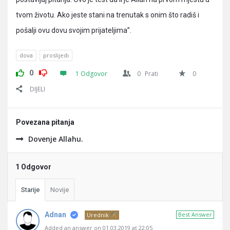
tvom životu. Ako jeste stani na trenutak s onim što radiš i
pošalji ovu dovu svojim prijateljima”.
dova
proslijedi
0
1 Odgovor
0
Prati
0
DIJELI
Povezana pitanja
Dovenje Allahu.
1 Odgovor
Starije
Novije
Adnan
Best Answer
Urednik
Added an answer on 01.03.2019 at 22:05