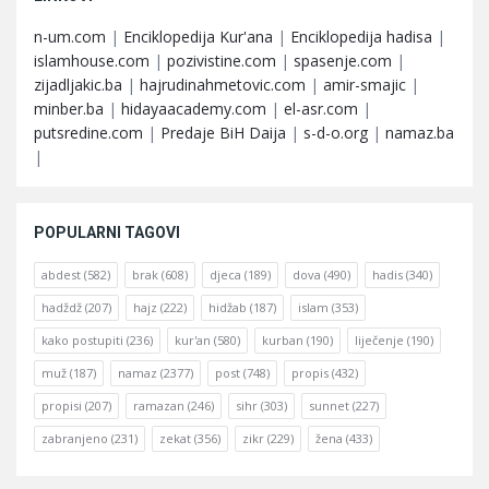
n-um.com
|
Enciklopedija Kur'ana
|
Enciklopedija hadisa
|
islamhouse.com
|
pozivistine.com
|
spasenje.com
|
zijadljakic.ba
|
hajrudinahmetovic.com
|
amir-smajic
|
minber.ba
|
hidayaacademy.com
|
el-asr.com
|
putsredine.com
|
Predaje BiH Daija
|
s-d-o.org
|
namaz.ba
|
POPULARNI TAGOVI
abdest
(582)
brak
(608)
djeca
(189)
dova
(490)
hadis
(340)
hadždž
(207)
hajz
(222)
hidžab
(187)
islam
(353)
kako postupiti
(236)
kur'an
(580)
kurban
(190)
liječenje
(190)
muž
(187)
namaz
(2377)
post
(748)
propis
(432)
propisi
(207)
ramazan
(246)
sihr
(303)
sunnet
(227)
zabranjeno
(231)
zekat
(356)
zikr
(229)
žena
(433)