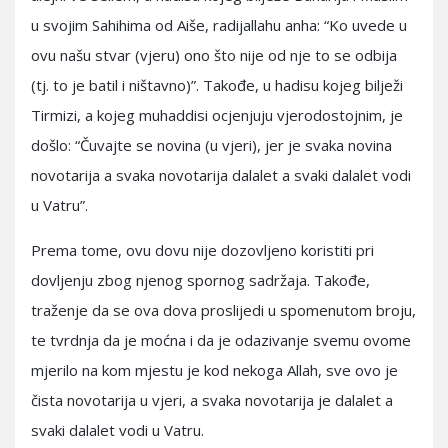
u svojim Sahihima od Aiše, radijallahu anha: “Ko uvede u
ovu našu stvar (vjeru) ono što nije od nje to se odbija
(tj. to je batil i ništavno)”. Takođe, u hadisu kojeg bilježi
Tirmizi, a kojeg muhaddisi ocjenjuju vjerodostojnim, je
došlo: “Čuvajte se novina (u vjeri), jer je svaka novina
novotarija a svaka novotarija dalalet a svaki dalalet vodi
u Vatru”.
Prema tome, ovu dovu nije dozovljeno koristiti pri
dovljenju zbog njenog spornog sadržaja. Takođe,
traženje da se ova dova proslijedi u spomenutom broju,
te tvrdnja da je moćna i da je odazivanje svemu ovome
mjerilo na kom mjestu je kod nekoga Allah, sve ovo je
čista novotarija u vjeri, a svaka novotarija je dalalet a
svaki dalalet vodi u Vatru.