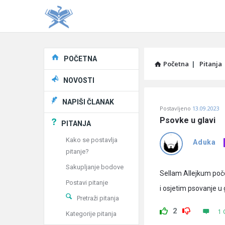
Explore
POČETNA
Početna
|
Pitanja
NOVOSTI
Pitaj
NAPIŠI ČLANAK
Postavljeno
13.09.2023
Učene
Psovke u glavi
PITANJA
®
Kako se postavlja
Aduka
pitanje?
Latest
Sakupljanje bodove
Pitanja
Sellam Allejkum počel
Postavi pitanje
i osjetim psovanje u 
Pretraži pitanja
2
1 
Kategorije pitanja