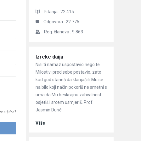
Pitanja :
22.415
Odgovora :
22.775
Reg. članova :
9.863
Članci
Izreke daija
Nisi ti namaz uspostavio nego te
Milostivi pred sebe postavio, zato
kad god staneš da klanjaš ili Mu se
na bilo koji način pokoriš ne smetni s
uma da Mu beskrajnu zahvalnost
osjetiš i srcem usmjeriš. Prof.
Jasmin Durić
na šifra?
Više