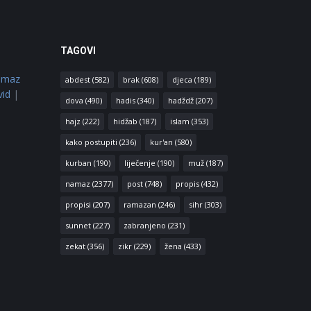
TAGOVI
amaz
abdest
(582)
brak
(608)
djeca
(189)
vid
|
dova
(490)
hadis
(340)
hadždž
(207)
hajz
(222)
hidžab
(187)
islam
(353)
kako postupiti
(236)
kur'an
(580)
kurban
(190)
liječenje
(190)
muž
(187)
namaz
(2377)
post
(748)
propis
(432)
propisi
(207)
ramazan
(246)
sihr
(303)
sunnet
(227)
zabranjeno
(231)
zekat
(356)
zikr
(229)
žena
(433)