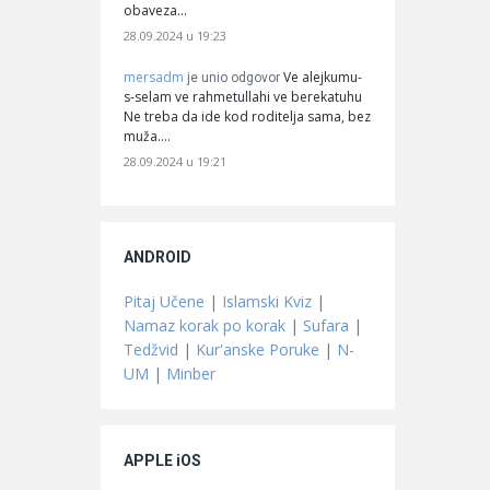
obaveza…
28.09.2024 u 19:23
mersadm
Ve alejkumu-
je unio odgovor
s-selam ve rahmetullahi ve berekatuhu
Ne treba da ide kod roditelja sama, bez
muža.…
28.09.2024 u 19:21
ANDROID
Pitaj Učene
|
Islamski Kviz
|
Namaz korak po korak
|
Sufara
|
Tedžvid
|
Kur'anske Poruke
|
N-
UM
|
Minber
APPLE iOS