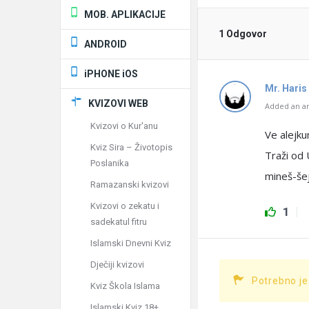
MOB. APLIKACIJE
1 Odgovor
ANDROID
iPHONE iOS
Mr. Haris
KVIZOVI WEB
Added an an
Kvizovi o Kur'anu
Ve alejk
Kviz Sira – Životopis
Traži od 
Poslanika
mineš-šej
Ramazanski kvizovi
Kvizovi o zekatu i
1
sadekatul fitru
Islamski Dnevni Kviz
Dječiji kvizovi
Potrebno je
Kviz Škola Islama
Islamski Kviz 18+