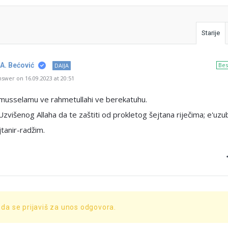
Starije
 A. Bećović
Bes
DAIJA
swer on 16.09.2023 at 20:51
umusselamu ve rahmetullahi ve berekatuhu.
Uzvišenog Allaha da te zaštiti od prokletog šejtana riječima; e'uzubi
tanir-radžim.
 da se prijaviš za unos odgovora.