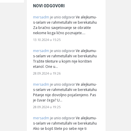
NOVI ODGOVORI
mersadm
Ve alejkumu-
je unio odgovor
s-selam ve rahmetullahi ve berekatuhu
Za bračno savjetovanje se obratite
nekome koga lično poznajete.…
13.10.2024 u 15:25
mersadm
Ve alejkumu-
je unio odgovor
s-selam ve rahmetullahi ve berekatuhu
Tražite tiknture u kojim nije korišten
etanol. One u…
28.09.2024 u 19:26
mersadm
Ve alejkumu-
je unio odgovor
s-selam ve rahmetullahi ve berekatuhu
Pitanje nije dovoljno pojašenjeno. Pas
je čuvar čega? U…
28.09.2024 u 19:25
mersadm
Ve alejkumu-
je unio odgovor
s-selam ve rahmetullahi ve berekatuhu
Ako se bojiš štete po sebe nije ti