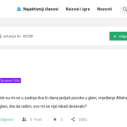
Pitaj
Pitaj
Najaktivniji članovi
Kvizovi i igre
Novosti
Učene
Učene
®
®
Navigacija
|
pitanje br. 89298
Odgo
Student (10k)
e su mi se u zadnja dva tri dana javljati psovke u glavi, vrijeđanje Allaha
glavi, šta da radim, ovo mi se nije nikad dešavalo?
Odgovor
0
Prati
0
DIJELI