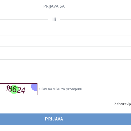
PRIJAVA SA
ili
Klikni na sliku za promjenu.
Zaboravlje