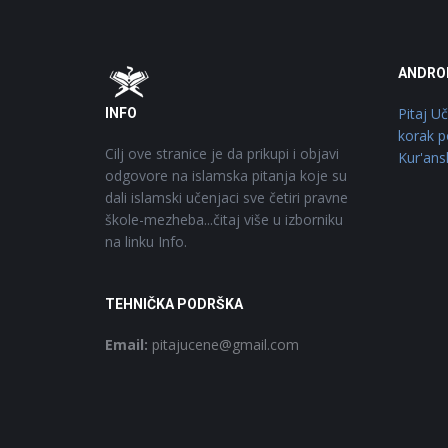
Footer
O
ANDRO
Pitaj U
INFO
korak p
Cilj ove stranice je da prikupi i objavi
Kur'ans
odgovore na islamska pitanja koje su
dali islamski učenjaci sve četiri pravne
škole-mezheba...čitaj više u izborniku
na linku Info.
TEHNIČKA PODRŠKA
Email:
pitajucene@gmail.com