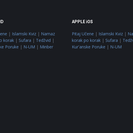
ID
APPLE iOS
čene
|
Islamski Kviz
|
Namaz
Pitaj Učene
|
Islamski Kviz
|
N
o korak
|
Sufara
|
Tedžvid
|
korak po korak
|
Sufara
|
Tedž
ke Poruke
|
N-UM
|
Minber
Kur'anske Poruke
|
N-UM