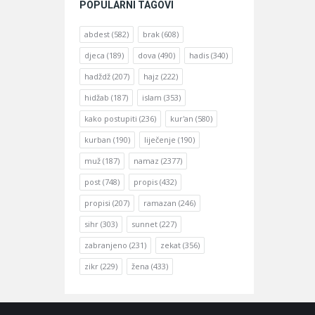
POPULARNI TAGOVI
abdest
(582)
brak
(608)
djeca
(189)
dova
(490)
hadis
(340)
hadždž
(207)
hajz
(222)
hidžab
(187)
islam
(353)
kako postupiti
(236)
kur'an
(580)
kurban
(190)
liječenje
(190)
muž
(187)
namaz
(2377)
post
(748)
propis
(432)
propisi
(207)
ramazan
(246)
sihr
(303)
sunnet
(227)
zabranjeno
(231)
zekat
(356)
zikr
(229)
žena
(433)