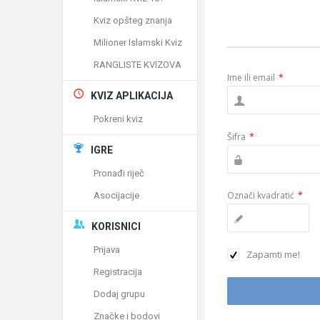
Kviz opšteg znanja
Milioner Islamski Kviz
RANGLISTE KVIZOVA
Ime ili email
*
KVIZ APLIKACIJA
Pokreni kviz
Šifra
*
IGRE
Pronađi riječ
Označi kvadratić
*
Asocijacije
KORISNICI
Prijava
Zapamti me!
Registracija
Dodaj grupu
Značke i bodovi