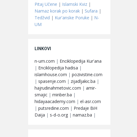
Pitaj Učene
|
Islamski Kviz
|
Namaz korak po korak
|
Sufara
|
Tedžvid
|
Kur'anske Poruke
|
N-
UM
LINKOVI
n-um.com
|
Enciklopedija Kur'ana
|
Enciklopedija hadisa
|
islamhouse.com
|
pozivistine.com
|
spasenje.com
|
zijadljakic.ba
|
hajrudinahmetovic.com
|
amir-
smajic
|
minber.ba
|
hidayaacademy.com
|
el-asr.com
|
putsredine.com
|
Predaje BiH
Daija
|
s-d-o.org
|
namaz.ba
|