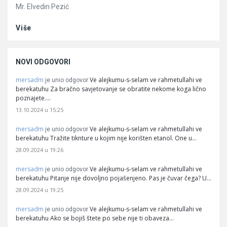
Mr. Elvedin Pezić
Više
NOVI ODGOVORI
mersadm
Ve alejkumu-s-selam ve rahmetullahi ve
je unio odgovor
berekatuhu Za bračno savjetovanje se obratite nekome koga lično
poznajete.…
13.10.2024 u 15:25
mersadm
Ve alejkumu-s-selam ve rahmetullahi ve
je unio odgovor
berekatuhu Tražite tiknture u kojim nije korišten etanol. One u…
28.09.2024 u 19:26
mersadm
Ve alejkumu-s-selam ve rahmetullahi ve
je unio odgovor
berekatuhu Pitanje nije dovoljno pojašenjeno. Pas je čuvar čega? U…
28.09.2024 u 19:25
mersadm
Ve alejkumu-s-selam ve rahmetullahi ve
je unio odgovor
berekatuhu Ako se bojiš štete po sebe nije ti obaveza…