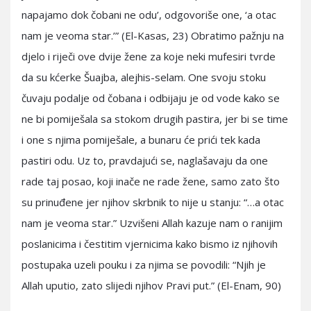
napajamo dok čobani ne odu’, odgovoriše one, ‘a otac
nam je veoma star.’” (El-Kasas, 23) Obratimo pažnju na
djelo i riječi ove dvije žene za koje neki mufesiri tvrde
da su kćerke Šuajba, alejhis-selam. One svoju stoku
čuvaju podalje od čobana i odbijaju je od vode kako se
ne bi pomiješala sa stokom drugih pastira, jer bi se time
i one s njima pomiješale, a bunaru će prići tek kada
pastiri odu. Uz to, pravdajući se, naglašavaju da one
rade taj posao, koji inače ne rade žene, samo zato što
su prinuđene jer njihov skrbnik to nije u stanju: “…a otac
nam je veoma star.” Uzvišeni Allah kazuje nam o ranijim
poslanicima i čestitim vjernicima kako bismo iz njihovih
postupaka uzeli pouku i za njima se povodili: “Njih je
Allah uputio, zato slijedi njihov Pravi put.” (El-Enam, 90)