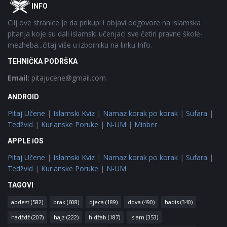
Footer
O
INFO
Cilj ove stranice je da prikupi i objavi odgovore na islamska
pitanja koje su dali islamski učenjaci sve četiri pravne škole-
mezheba...čitaj više u izborniku na linku Info.
TEHNIČKA PODRŠKA
Email:
pitajucene@gmail.com
ANDROID
Pitaj Učene
|
Islamski Kviz
|
Namaz korak po korak
|
Sufara
|
Tedžvid
|
Kur'anske Poruke
|
N-UM
|
Minber
APPLE iOS
Pitaj Učene
|
Islamski Kviz
|
Namaz korak po korak
|
Sufara
|
Tedžvid
|
Kur'anske Poruke
|
N-UM
TAGOVI
abdest
(582)
brak
(608)
djeca
(189)
dova
(490)
hadis
(340)
hadždž
(207)
hajz
(222)
hidžab
(187)
islam
(353)