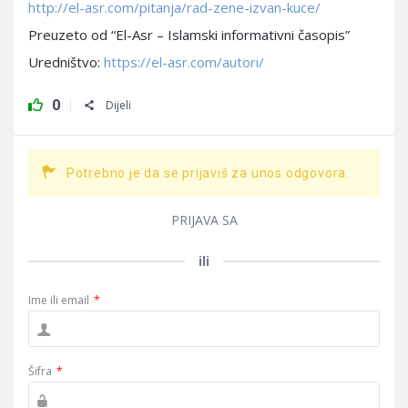
http://el-asr.com/pitanja/rad-zene-izvan-kuce/
Preuzeto od “El-Asr – Islamski informativni časopis”
Uredništvo:
https://el-asr.com/autori/
0
Dijeli
Potrebno je da se prijaviš za unos odgovora.
PRIJAVA SA
ili
Ime ili email
*
Šifra
*