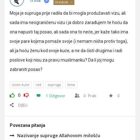
Pitanja
Irma
Urednik
Moja je supruga prije radila da bi mogla produžavati vizu, ali
sada ima neograničenu vizu i ja dobro zarađujem te hoću da
ona napusti taj posao, ali sada ona to neće, jer kaže tako ima
svoje pare kojima pomaže svoje (i nemam ništa protiv toga),
ali ja hoću ženu kod svoje kuće, a ne da čisti drugima i radi
poslove koji nisu za pravu muslimanku? Da li joj mogu
zabraniti posao?
izvan kuće
rad
supruga
žena
0
1 Odgovor
0
Prati
0
DIJELI
Povezana pitanja
Nazivanje supruge Allahovom milošću