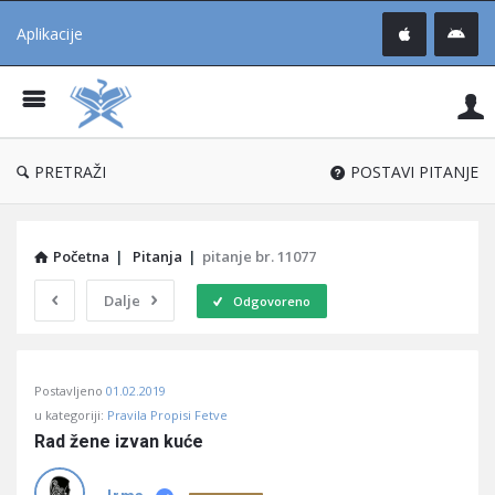
Aplikacije
Pit
Uč
®
PRETRAŽI
POSTAVI PITANJE
Početna
|
Pitanja
|
pitanje br. 11077
Dalje
Odgovoreno
Pitaj
Postavljeno
01.02.2019
Učene
u kategoriji:
Pravila Propisi Fetve
®
Rad žene izvan kuće
Latest