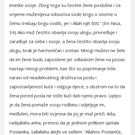
imetke svoje. Zbog toga su čestite žene poslušne i za
vrijeme muževljeva odsustva vode brigu o onome o
čemu trebaju brigu voditi, jer i Allah njih štiti.” (En-Nisa,
34) Ako muž čestito obavlja svoju ulogu, privređuje i
zarađuje za sebe i svoje, a žena čestito obavlja svoju
ulogu, brak je harmoničan i sretan. Mnogi muževi ne žele
da im žene budu zaposlene jer odlaskom žene na posao
nastaju mnogi problemi, kao što su poprimanje loše
naravi od neadekvatnog društva na poslu i
zapostavljenost kuće i odgoja djece, s obzirom na to da
žena pored posla ne stiže kući dati njeno pravo. Lijepo
je da žena pomaže svoju rodbinu i udjeljuje im,
međutim, mora biti svjesna da joj je muž preči. Aiša,
radijallahu anha, prenosi da je jednom prilikom upitala
Poslanika, sallallahu alejhi ve sellem: “Allahov Poslaniče,