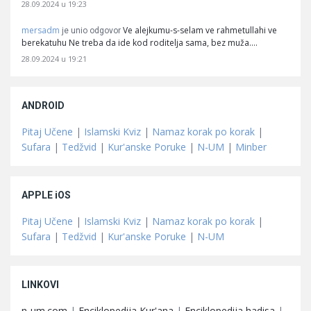
28.09.2024 u 19:23
mersadm
Ve alejkumu-s-selam ve rahmetullahi ve
je unio odgovor
berekatuhu Ne treba da ide kod roditelja sama, bez muža.…
28.09.2024 u 19:21
ANDROID
Pitaj Učene
|
Islamski Kviz
|
Namaz korak po korak
|
Sufara
|
Tedžvid
|
Kur'anske Poruke
|
N-UM
|
Minber
APPLE iOS
Pitaj Učene
|
Islamski Kviz
|
Namaz korak po korak
|
Sufara
|
Tedžvid
|
Kur'anske Poruke
|
N-UM
LINKOVI
n-um.com
|
Enciklopedija Kur'ana
|
Enciklopedija hadisa
|