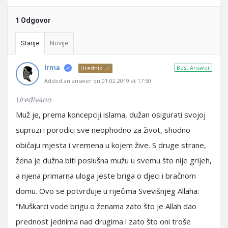
1 Odgovor
Starije
Novije
Irma
Best Answer
Urednik
Added an answer on 01.02.2019 at 17:50
Uređivano
Muž je, prema koncepciji islama, dužan osigurati svojoj
supruzi i porodici sve neophodno za život, shodno
običaju mjesta i vremena u kojem žive. S druge strane,
žena je dužna biti poslušna mužu u svemu što nije grijeh,
a njena primarna uloga jeste briga o djeci i bračnom
domu. Ovo se potvrđuje u riječima Svevišnjeg Allaha:
“Muškarci vode brigu o ženama zato što je Allah dao
prednost jednima nad drugima i zato što oni troše