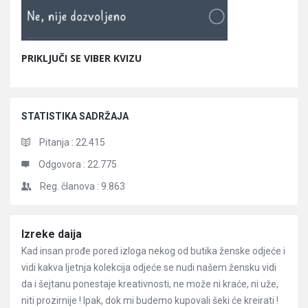
PRIKLJUČI SE VIBER KVIZU
STATISTIKA SADRŽAJA
Pitanja :
22.415
Odgovora :
22.775
Reg. članova :
9.863
Članci
Izreke daija
Kad insan prođe pored izloga nekog od butika ženske odjeće i
vidi kakva ljetnja kolekcija odjeće se nudi našem žensku vidi
da i šejtanu ponestaje kreativnosti, ne može ni kraće, ni uže,
niti prozirnije ! Ipak, dok mi budemo kupovali šeki će kreirati !