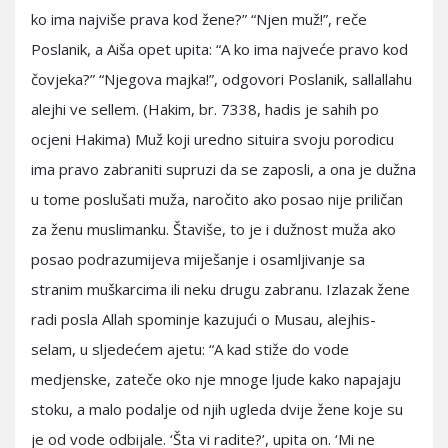
ko ima najviše prava kod žene?” “Njen muž!”, reče
Poslanik, a Aiša opet upita: “A ko ima najveće pravo kod
čovjeka?” “Njegova majka!”, odgovori Poslanik, sallallahu
alejhi ve sellem. (Hakim, br. 7338, hadis je sahih po
ocjeni Hakima) Muž koji uredno situira svoju porodicu
ima pravo zabraniti supruzi da se zaposli, a ona je dužna
u tome poslušati muža, naročito ako posao nije priličan
za ženu muslimanku. Štaviše, to je i dužnost muža ako
posao podrazumijeva miješanje i osamljivanje sa
stranim muškarcima ili neku drugu zabranu. Izlazak žene
radi posla Allah spominje kazujući o Musau, alejhis-
selam, u sljedećem ajetu: “A kad stiže do vode
medjenske, zateče oko nje mnoge ljude kako napajaju
stoku, a malo podalje od njih ugleda dvije žene koje su
je od vode odbijale. ‘Šta vi radite?’, upita on. ‘Mi ne