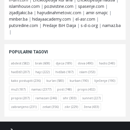
islamhouse.com
|
pozivistine.com
|
spasenje.com
|
zijadljakic.ba
|
hajrudinahmetovic.com
|
amir-smajic
|
minber.ba
|
hidayaacademy.com
|
el-asr.com
|
putsredine.com
|
Predaje BiH Daija
|
s-d-o.org
|
namaz.ba
|
POPULARNI TAGOVI
abdest
(582)
brak
(608)
djeca
(189)
dova
(490)
hadis
(340)
hadždž
(207)
hajz
(222)
hidžab
(187)
islam
(353)
kako postupiti
(236)
kur'an
(580)
kurban
(190)
liječenje
(190)
muž
(187)
namaz
(2377)
post
(748)
propis
(432)
propisi
(207)
ramazan
(246)
sihr
(303)
sunnet
(227)
zabranjeno
(231)
zekat
(356)
zikr
(229)
žena
(433)