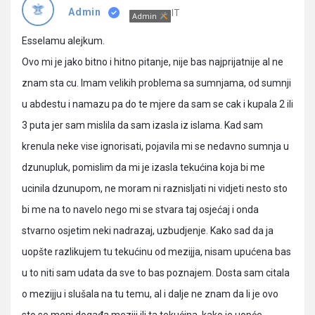
Pitanja
IT
Admin
Admin
Esselamu alejkum.
Ovo mi je jako bitno i hitno pitanje, nije bas najprijatnije al ne
znam sta cu. Imam velikih problema sa sumnjama, od sumnji
u abdestu i namazu pa do te mjere da sam se cak i kupala 2 ili
3 puta jer sam mislila da sam izasla iz islama. Kad sam
krenula neke vise ignorisati, pojavila mi se nedavno sumnja u
dzunupluk, pomislim da mi je izasla tekućina koja bi me
ucinila dzunupom, ne moram ni raznisljati ni vidjeti nesto sto
bi me na to navelo nego mi se stvara taj osjećaj i onda
stvarno osjetim neki nadrazaj, uzbudjenje. Kako sad da ja
uopšte razlikujem tu tekućinu od mezijja, nisam upućena bas
u to niti sam udata da sve to bas poznajem. Dosta sam citala
o mezijju i slušala na tu temu, al i dalje ne znam da li je ovo