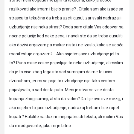
sto se meni događa mezijj ili ta tekućina, kako je uopće
razlikovati ako imam i bijelo pranje? . Citala sam ako izade sa
strascu ta tekućina da treba uzeti gusul, zar svaki nadrazaj i
uzbudjenje nije neka strast? Onda sam citala Vas odgovor na
nocne polucije kod neke zene, i naveli ste da se treba gusuliti
ako dozivi orgazam pa makar nista i ne izaslo, kako se uopće
manifestuje orgazam? .. Ako osjetim jace uzbudjenje jel to
to? Puno mi se cesce pojavljuje to neko uzbudjenje, al mislim
da je to vise zbog toga sto sad sumnjam da me to ucini
dzunubom, jer mi se prije to uzbudjenje nije tako cestom
pojavljivalo, a sad dosta puta. Meni je stvarno vise dosta
kupanja zbog sumnji, al sta da radim? Da li je ovo sve mezijj, i
ako osjetim to jace uzbudjenje, nadrazaj trebam li se i opet
kupati ? Halalite na duzini i neprijatnosti teksta, ali molim Vas
da mi odgovorite, jako mi je bitno.