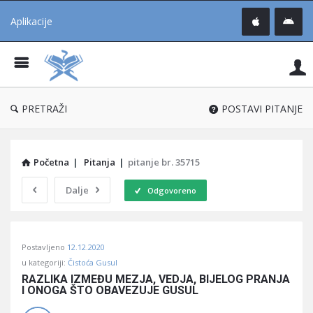
Aplikacije
Pit
Uč
®
PRETRAŽI
POSTAVI PITANJE
Početna
|
Pitanja
|
pitanje br. 35715
Dalje
Odgovoreno
Pitaj
Postavljeno
12.12.2020
Učene
u kategoriji:
Čistoća Gusul
®
RAZLIKA IZMEĐU MEZJA, VEDJA, BIJELOG PRANJA 
I ONOGA ŠTO OBAVEZUJE GUSUL
Latest