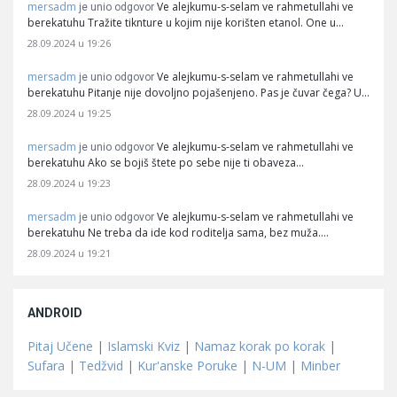
mersadm
Ve alejkumu-s-selam ve rahmetullahi ve
je unio odgovor
berekatuhu Tražite tiknture u kojim nije korišten etanol. One u…
28.09.2024 u 19:26
mersadm
Ve alejkumu-s-selam ve rahmetullahi ve
je unio odgovor
berekatuhu Pitanje nije dovoljno pojašenjeno. Pas je čuvar čega? U…
28.09.2024 u 19:25
mersadm
Ve alejkumu-s-selam ve rahmetullahi ve
je unio odgovor
berekatuhu Ako se bojiš štete po sebe nije ti obaveza…
28.09.2024 u 19:23
mersadm
Ve alejkumu-s-selam ve rahmetullahi ve
je unio odgovor
berekatuhu Ne treba da ide kod roditelja sama, bez muža.…
28.09.2024 u 19:21
ANDROID
Pitaj Učene
|
Islamski Kviz
|
Namaz korak po korak
|
Sufara
|
Tedžvid
|
Kur'anske Poruke
|
N-UM
|
Minber