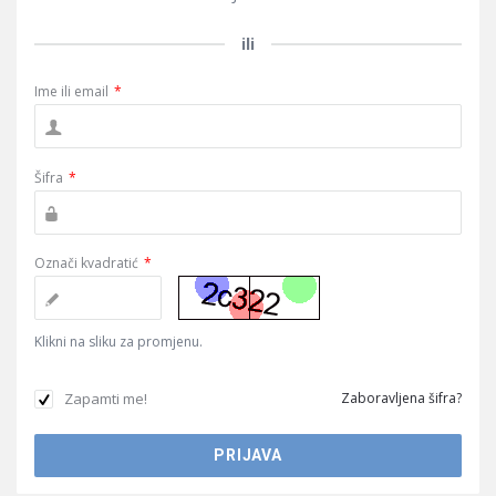
ili
Ime ili email
*
Šifra
*
Označi kvadratić
*
Klikni na sliku za promjenu.
Zapamti me!
Zaboravljena šifra?