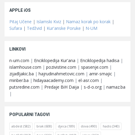
APPLE iOS
Pitaj Učene
|
Islamski Kviz
|
Namaz korak po korak
|
Sufara
|
Tedžvid
|
Kur'anske Poruke
|
N-UM
LINKOVI
n-um.com
|
Enciklopedija Kur'ana
|
Enciklopedija hadisa
|
islamhouse.com
|
pozivistine.com
|
spasenje.com
|
zijadljakic.ba
|
hajrudinahmetovic.com
|
amir-smajic
|
minber.ba
|
hidayaacademy.com
|
el-asr.com
|
putsredine.com
|
Predaje BiH Daija
|
s-d-o.org
|
namaz.ba
|
POPULARNI TAGOVI
abdest
(582)
brak
(608)
djeca
(189)
dova
(490)
hadis
(340)