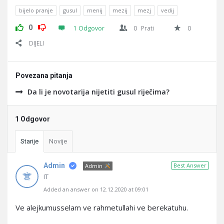
bijelo pranje
gusul
menij
mezij
mezj
vedij
0
1 Odgovor
0
Prati
0
DIJELI
Povezana pitanja
Da li je novotarija nijetiti gusul riječima?
1 Odgovor
Starije
Novije
Admin
Best Answer
Admin
IT
Added an answer on 12.12.2020 at 09:01
Ve alejkumusselam ve rahmetullahi ve berekatuhu.