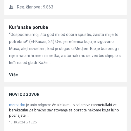
Reg. članova :
9.863
Članci
Kur'anske poruke
“Gospodaru moj, šta god mi od dobra spustiš, zaista mi je to
potrebno!” (El-Kasas, 24) Ovo je rečenica koju je izgovorio
Musa, alejhis-selam, kad je stigao u Medjen. Bio je bosonog i
nije imao ni hrane ni imetka, a stomak mu se već bio slijepio s
leđima od gladi. Kaže ...
Više
NOVI ODGOVORI
mersadm
Ve alejkumu-s-selam ve rahmetullahi ve
je unio odgovor
berekatuhu Za bračno savjetovanje se obratite nekome koga lično
poznajete.…
13.10.2024 u 15:25