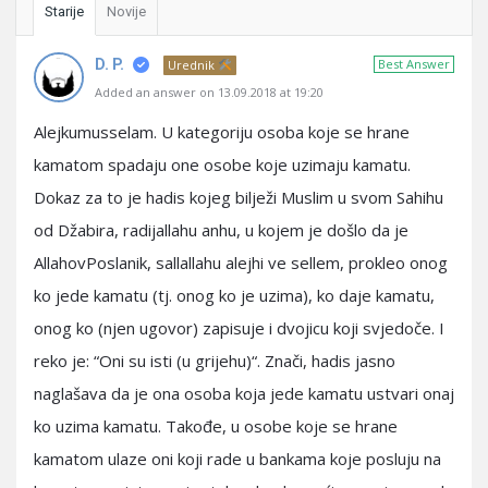
Starije
Novije
D. P.
Best Answer
Urednik
Added an answer on 13.09.2018 at 19:20
Alejkumusselam. U kategoriju osoba koje se hrane
kamatom spadaju one osobe koje uzimaju kamatu.
Dokaz za to je hadis kojeg bilježi Muslim u svom Sahihu
od Džabira, radijallahu anhu, u kojem je došlo da je
AllahovPoslanik, sallallahu alejhi ve sellem, prokleo onog
ko jede kamatu (tj. onog ko je uzima), ko daje kamatu,
onog ko (njen ugovor) zapisuje i dvojicu koji svjedoče. I
reko je: “Oni su isti (u grijehu)“. Znači, hadis jasno
naglašava da je ona osoba koja jede kamatu ustvari onaj
ko uzima kamatu. Takođe, u osobe koje se hrane
kamatom ulaze oni koji rade u bankama koje posluju na