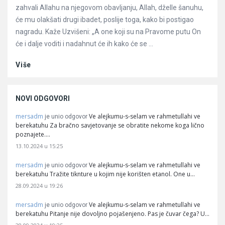
zahvali Allahu na njegovom obavljanju, Allah, dželle šanuhu,
će mu olakšati drugi ibadet, poslije toga, kako bi postigao
nagradu. Kaže Uzvišeni: „A one koji su na Pravome putu On
će i dalje voditi i nadahnut će ih kako će se ...
Više
NOVI ODGOVORI
mersadm
Ve alejkumu-s-selam ve rahmetullahi ve
je unio odgovor
berekatuhu Za bračno savjetovanje se obratite nekome koga lično
poznajete.…
13.10.2024 u 15:25
mersadm
Ve alejkumu-s-selam ve rahmetullahi ve
je unio odgovor
berekatuhu Tražite tiknture u kojim nije korišten etanol. One u…
28.09.2024 u 19:26
mersadm
Ve alejkumu-s-selam ve rahmetullahi ve
je unio odgovor
berekatuhu Pitanje nije dovoljno pojašenjeno. Pas je čuvar čega? U…