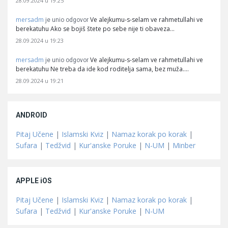
28.09.2024 u 19:25
mersadm
Ve alejkumu-s-selam ve rahmetullahi ve
je unio odgovor
berekatuhu Ako se bojiš štete po sebe nije ti obaveza…
28.09.2024 u 19:23
mersadm
Ve alejkumu-s-selam ve rahmetullahi ve
je unio odgovor
berekatuhu Ne treba da ide kod roditelja sama, bez muža.…
28.09.2024 u 19:21
ANDROID
Pitaj Učene
|
Islamski Kviz
|
Namaz korak po korak
|
Sufara
|
Tedžvid
|
Kur'anske Poruke
|
N-UM
|
Minber
APPLE iOS
Pitaj Učene
|
Islamski Kviz
|
Namaz korak po korak
|
Sufara
|
Tedžvid
|
Kur'anske Poruke
|
N-UM