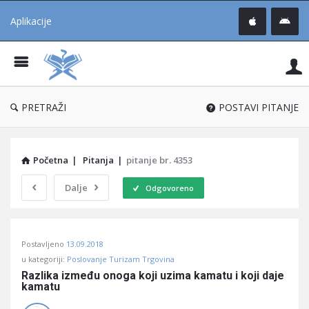
Aplikacije
Pit
Uč
®
PRETRAŽI
POSTAVI PITANJE
Početna
|
Pitanja
|
pitanje br. 4353
Dalje
Odgovoreno
Pitaj
Postavljeno
13.09.2018
Učene
u kategoriji:
Poslovanje Turizam Trgovina
®
Razlika između onoga koji uzima kamatu i koji daje 
kamatu
Latest