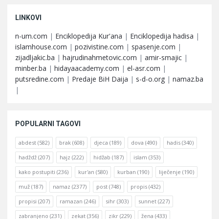
LINKOVI
n-um.com
|
Enciklopedija Kur'ana
|
Enciklopedija hadisa
|
islamhouse.com
|
pozivistine.com
|
spasenje.com
|
zijadljakic.ba
|
hajrudinahmetovic.com
|
amir-smajic
|
minber.ba
|
hidayaacademy.com
|
el-asr.com
|
putsredine.com
|
Predaje BiH Daija
|
s-d-o.org
|
namaz.ba
|
POPULARNI TAGOVI
abdest
(582)
brak
(608)
djeca
(189)
dova
(490)
hadis
(340)
hadždž
(207)
hajz
(222)
hidžab
(187)
islam
(353)
kako postupiti
(236)
kur'an
(580)
kurban
(190)
liječenje
(190)
muž
(187)
namaz
(2377)
post
(748)
propis
(432)
propisi
(207)
ramazan
(246)
sihr
(303)
sunnet
(227)
zabranjeno
(231)
zekat
(356)
zikr
(229)
žena
(433)