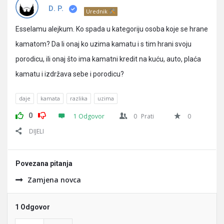
Pitanja
D. P.
Urednik
Esselamu alejkum. Ko spada u kategoriju osoba koje se hrane
kamatom? Da li onaj ko uzima kamatu i s tim hrani svoju
porodicu, ili onaj što ima kamatni kredit na kuću, auto, plaća
kamatu i izdržava sebe i porodicu?
daje
kamata
razlika
uzima
0
1 Odgovor
0
Prati
0
DIJELI
Povezana pitanja
Zamjena novca
1 Odgovor