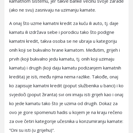
kamatnom sistemu, jer takve banke većinu svoje zarade
(ako ne svu) zasnivaju na uzimanju kamate.
A onaj što uzme kamatni kredit za kuću ili auto, tj. daje
kamatu ili izdržava sebe i porodicu tako što podigne
kamatni kredit, takva osoba se ne ubraja u kategoriju
onih koji se bukvalno hrane kamatom. Međutim, grijeh i
prvih (koji bukvalno jedu kamatu, tj. onih koji uzimaju
kamatu) i drugih (koji daju kamatu podizanjem kamatnih
kredita) je isti, među njima nema razlike. Takođe, onaj
ko zapisuje kamatni kredit (poput službenika u banci) i ko
svjedoči (poput žiranta) svi oni imaju isti grijeh kao i onaj
ko jede kamatu tako što je uzima od drugih. Dokaz za
ovo je gore spomenuti hadis u kojem je na kraju rečeno
za ove četiri kategorije učesnika u konzumiranju kamate:
“Oni su isti (u grijehu)“.