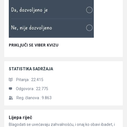
PRIKLJUČI SE VIBER KVIZU
STATISTIKA SADRŽAJA
Pitanja :
22.415
Odgovora :
22.775
Reg. članova :
9.863
Članci
Lijepa riječ
Blagodati se uvećavaju zahvalnošću, i onaj ko obavi ibadet, i