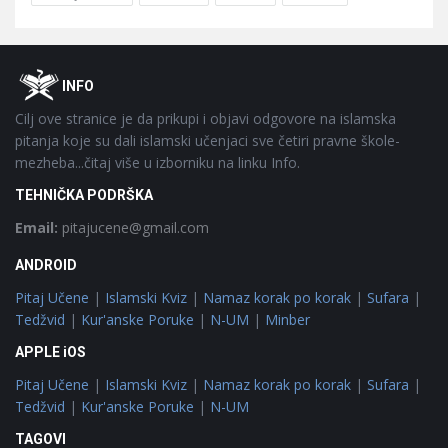
Footer
O
INFO
Cilj ove stranice je da prikupi i objavi odgovore na islamska
pitanja koje su dali islamski učenjaci sve četiri pravne škole-
mezheba...čitaj više u izborniku na linku Info.
TEHNIČKA PODRŠKA
Email:
pitajucene@gmail.com
ANDROID
Pitaj Učene
|
Islamski Kviz
|
Namaz korak po korak
|
Sufara
|
Tedžvid
|
Kur'anske Poruke
|
N-UM
|
Minber
APPLE iOS
Pitaj Učene
|
Islamski Kviz
|
Namaz korak po korak
|
Sufara
|
Tedžvid
|
Kur'anske Poruke
|
N-UM
TAGOVI