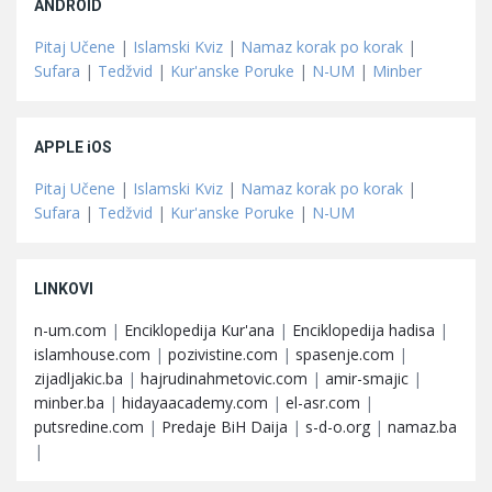
ANDROID
Pitaj Učene
|
Islamski Kviz
|
Namaz korak po korak
|
Sufara
|
Tedžvid
|
Kur'anske Poruke
|
N-UM
|
Minber
APPLE iOS
Pitaj Učene
|
Islamski Kviz
|
Namaz korak po korak
|
Sufara
|
Tedžvid
|
Kur'anske Poruke
|
N-UM
LINKOVI
n-um.com
|
Enciklopedija Kur'ana
|
Enciklopedija hadisa
|
islamhouse.com
|
pozivistine.com
|
spasenje.com
|
zijadljakic.ba
|
hajrudinahmetovic.com
|
amir-smajic
|
minber.ba
|
hidayaacademy.com
|
el-asr.com
|
putsredine.com
|
Predaje BiH Daija
|
s-d-o.org
|
namaz.ba
|