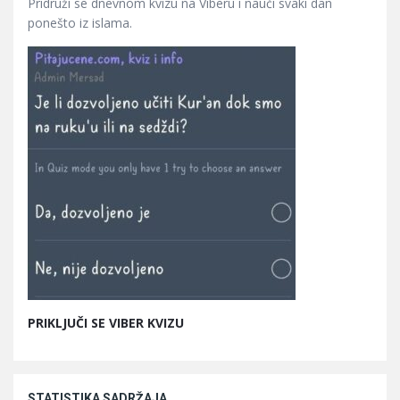
Pridruži se dnevnom kvizu na Viberu i nauči svaki dan
ponešto iz islama.
PRIKLJUČI SE VIBER KVIZU
STATISTIKA SADRŽAJA