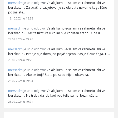
mersadm
Ve alejkumu-s-selam ve rahmetullahi ve
je unio odgovor
berekatuhu Za bračno savjetovanje se obratite nekome koga lično
poznajete.…
13.10.2024 u 15:25
mersadm
Ve alejkumu-s-selam ve rahmetullahi ve
je unio odgovor
berekatuhu Tražite tiknture u kojim nije korišten etanol. One u…
28.09.2024 u 19:26
mersadm
Ve alejkumu-s-selam ve rahmetullahi ve
je unio odgovor
berekatuhu Pitanje nije dovoljno pojašenjeno. Pas je čuvar čega? U…
28.09.2024 u 19:25
mersadm
Ve alejkumu-s-selam ve rahmetullahi ve
je unio odgovor
berekatuhu Ako se bojiš štete po sebe nije ti obaveza…
28.09.2024 u 19:23
mersadm
Ve alejkumu-s-selam ve rahmetullahi ve
je unio odgovor
berekatuhu Ne treba da ide kod roditelja sama, bez muža.…
28.09.2024 u 19:21