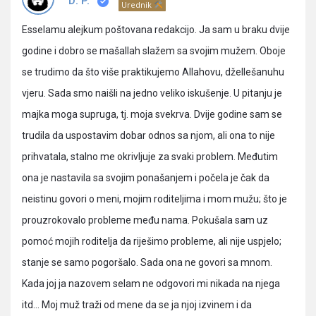
Pitanja
D. P.
Urednik
Esselamu alejkum poštovana redakcijo. Ja sam u braku dvije
godine i dobro se mašallah slažem sa svojim mužem. Oboje
se trudimo da što više praktikujemo Allahovu, džellešanuhu
vjeru. Sada smo naišli na jedno veliko iskušenje. U pitanju je
majka moga supruga, tj. moja svekrva. Dvije godine sam se
trudila da uspostavim dobar odnos sa njom, ali ona to nije
prihvatala, stalno me okrivljuje za svaki problem. Međutim
ona je nastavila sa svojim ponašanjem i počela je čak da
neistinu govori o meni, mojim roditeljima i mom mužu; što je
prouzrokovalo probleme među nama. Pokušala sam uz
pomoć mojih roditelja da riješimo probleme, ali nije uspjelo;
stanje se samo pogoršalo. Sada ona ne govori sa mnom.
Kada joj ja nazovem selam ne odgovori mi nikada na njega
itd… Moj muž traži od mene da se ja njoj izvinem i da