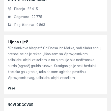
Pitanja :
22.415
Odgovora :
22.775
Reg. članova :
9.863
Članci
Lijepa riječ
*Poslanikova blagost* Od Enesa ibn Malika, radijallahu anhu,
prenosi se da je rekao: „Išao sam sa Vjerovjesnikom,
sallallahu alejhi ve sellem, a na njemu je bila nedžranska
burda (ogrtač) grubih rubova. Sustigao ga je neki beduin i
žestoko ga zgrabio, tako da sam ugledao površinu
Vjerovjesnikovog, sallallahu alejhi ve sellem, ...
Više
NOVI ODGOVORI