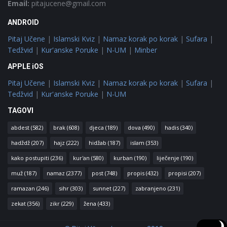
Email:
pitajucene@gmail.com
ANDROID
Pitaj Učene
|
Islamski Kviz
|
Namaz korak po korak
|
Sufara
|
Tedžvid
|
Kur'anske Poruke
|
N-UM
|
Minber
APPLE iOS
Pitaj Učene
|
Islamski Kviz
|
Namaz korak po korak
|
Sufara
|
Tedžvid
|
Kur'anske Poruke
|
N-UM
TAGOVI
abdest
(582)
brak
(608)
djeca
(189)
dova
(490)
hadis
(340)
hadždž
(207)
hajz
(222)
hidžab
(187)
islam
(353)
kako postupiti
(236)
kur'an
(580)
kurban
(190)
liječenje
(190)
muž
(187)
namaz
(2377)
post
(748)
propis
(432)
propisi
(207)
ramazan
(246)
sihr
(303)
sunnet
(227)
zabranjeno
(231)
zekat
(356)
zikr
(229)
žena
(433)