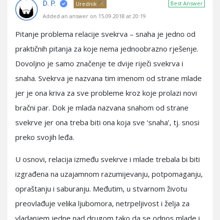
D. P.
Best Answer
Urednik
Added an answer on 15.09.2018 at 20:19
Pitanje problema relacije svekrva – snaha je jedno od
praktičnih pitanja za koje nema jednoobrazno rješenje.
Dovoljno je samo značenje te dvije riječi svekrva i
snaha. Svekrva je nazvana tim imenom od strane mlade
jer je ona kriva za sve probleme kroz koje prolazi novi
bračni par. Dok je mlada nazvana snahom od strane
svekrve jer ona treba biti ona koja sve ‘snaha’, tj. snosi
preko svojih leđa.
U osnovi, relacija između svekrve i mlade trebala bi biti
izgrađena na uzajamnom razumijevanju, potpomaganju,
opraštanju i saburanju. Međutim, u stvarnom životu
preovlađuje velika ljubomora, netrpeljivost i želja za
vladanjem jedne nad drugom tako da se odnos mlade i