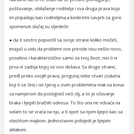
poštovanje, obilaženje roditelja i sva druga prava koja
im pripadaju kao roditeljima,a konkretni savjeti za gore
spomenuti slučaj su sljedeće:
● da ti sestro popustiš sa svoje strane koliko možeš,
imajući u vidu da problemi ove prirode nisu nešto novo,
posebno i karakteristično samo za tvoj život, nisi ti ni
prva ni zadnja kojoj se ovo dešava. Sa druge strane,
pređi preko svojih prava, progutaj neke stvari (zuluma
koji ti se čini) i ne tjeraj u ovim problemima mak na konac
sa namjerom da postigneš veći cilj, a to je očuvanje
braka i lijepih bračnih odnosa. To što ona ne odvaća na
selam to se vraća na nju, a ti opet sa njom lijepo kao sa
vlastitom majkom. Jednostavno pobijedi je lijepim
ahlakom.