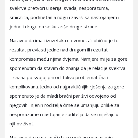
svekrve pretvori u serijal svađa, nesporazuma,
smicalica, podmetanja nogu i završi sa nastojanjem i
jedne i druge da se kutariše druge strane.
Naravno da ima i izuzetaka u ovome, ali obično je to
rezultat prevlasti jedne nad drugom ili rezultat
kompromisa među njima dvjema. Namjera mi je sa gore
spomenutim da stavim do znanja da je relacije svekrva
– snaha po svojoj prirodi takva problematična i
komplikovana. Jedno od najpraktičnijih rješenja za gore
spomenuto je da mladi bračni par živi odvojeno od
njegovih i njenih roditelja čime se umanjuju prilike za
nesporazume i nastojanje roditelja da se miješaju u
njihov život.
Naravno da to ne znači da se prekine pomaganje,