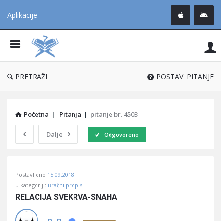
Aplikacije
Pit
Uč
®
PRETRAŽI
POSTAVI PITANJE
Početna
|
Pitanja
|
pitanje br. 4503
Dalje
Odgovoreno
Pitaj
Postavljeno
15.09.2018
Učene
u kategoriji:
Bračni propisi
®
RELACIJA SVEKRVA-SNAHA
Latest