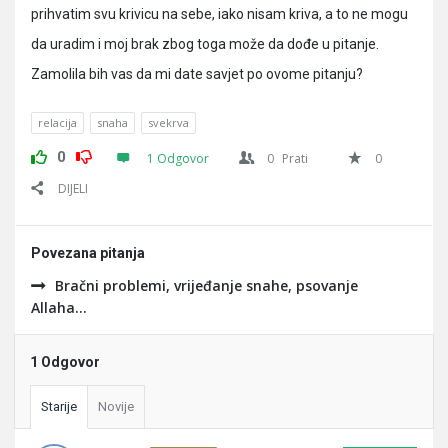
prihvatim svu krivicu na sebe, iako nisam kriva, a to ne mogu
da uradim i moj brak zbog toga može da dođe u pitanje.
Zamolila bih vas da mi date savjet po ovome pitanju?
relacija
snaha
svekrva
0
1 Odgovor
0
Prati
0
DIJELI
Povezana pitanja
Bračni problemi, vrijeđanje snahe, psovanje
Allaha...
1 Odgovor
Starije
Novije