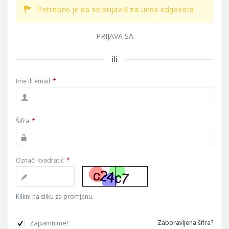
Potrebno je da se prijaviš za unos odgovora.
PRIJAVA SA
ili
Ime ili email
*
Šifra
*
Označi kvadratić
*
Klikni na sliku za promjenu.
Zapamti me!
Zaboravljena šifra?