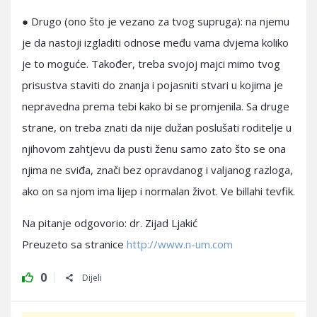
● Drugo (ono što je vezano za tvog supruga): na njemu
je da nastoji izgladiti odnose među vama dvjema koliko
je to moguće. Također, treba svojoj majci mimo tvog
prisustva staviti do znanja i pojasniti stvari u kojima je
nepravedna prema tebi kako bi se promjenila. Sa druge
strane, on treba znati da nije dužan poslušati roditelje u
njihovom zahtjevu da pusti ženu samo zato što se ona
njima ne sviđa, znači bez opravdanog i valjanog razloga,
ako on sa njom ima lijep i normalan život. Ve billahi tevfik.
Na pitanje odgovorio: dr. Zijad Ljakić
Preuzeto sa stranice
http://www.n-um.com
0
Dijeli