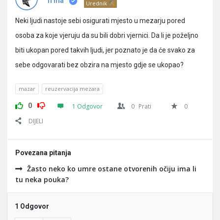
Pitanja
Irma
Urednik
Neki ljudi nastoje sebi osigurati mjesto u mezarju pored
osoba za koje vjeruju da su bili dobri vjernici. Da li je poželjno
biti ukopan pored takvih ljudi, jer poznato je da će svako za
sebe odgovarati bez obzira na mjesto gdje se ukopao?
mazar
reuzervacija mezara
0
1 Odgovor
0
Prati
0
DIJELI
Povezana pitanja
Žasto neko ko umre ostane otvorenih očiju ima li
tu neka pouka?
1 Odgovor