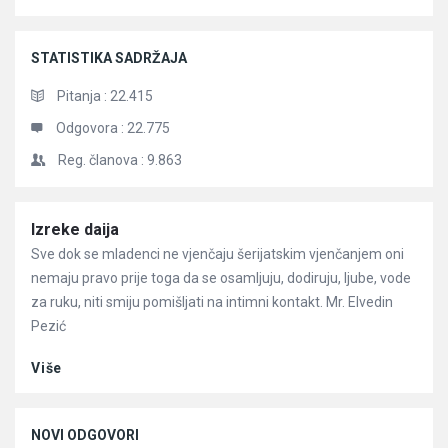
STATISTIKA SADRŽAJA
Pitanja :
22.415
Odgovora :
22.775
Reg. članova :
9.863
Članci
Izreke daija
Sve dok se mladenci ne vjenčaju šerijatskim vjenčanjem oni
nemaju pravo prije toga da se osamljuju, dodiruju, ljube, vode
za ruku, niti smiju pomišljati na intimni kontakt. Mr. Elvedin
Pezić
Više
NOVI ODGOVORI