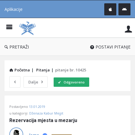
Aplikacije
Pit
Uč
®
PRETRAŽI
POSTAVI PITANJE
Početna
|
Pitanja
|
pitanje br. 10425
Dalje
Odgovoreno
Pitaj
Postavljeno
13.01.2019
Učene
u kategoriji:
Dženaza Kabur Mejjit
®
Rezervacija mjesta u mezarju
Latest