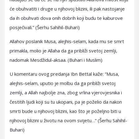
će obuhvatiti i druge u njihovoj blizini, ili pak nastojanje
da ih obuhvati dova onih dobrih koji budu te kaburove
posjećivali.” (Šerhu Sahihil-Buhari)
Allahov poslanik Musa, alejhis-selam, kada mu se smrt
primakla, molio je Allaha da ga približi svetoj zemlji,
nadomak Mesdžidul-aksaa. (Buhari i Muslim)
U komentaru ovog predanja Ibn Bettal kaže: “Musa,
alejhis-selam, uputio je molbu da ga približi svetoj
zemlji, a Allah najbolje zna, zbog vrlina vjerovjesnika i
čestitih ljudi koji su tu ukopani, pa je poželio da nakon
smrti bude u njihovoj blizini, kao što je poželjno biti u
njihovoj blizini u životu na ovom svijetu…” (Šerhu Sahihil-
Buhari)