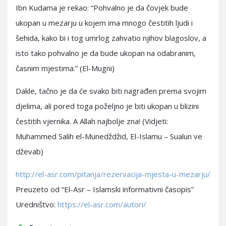
Ibn Kudama je rekao: “Pohvalno je da čovjek bude
ukopan u mezarju u kojem ima mnogo čestitih ljudi i
šehida, kako bi i tog umrlog zahvatio njihov blagoslov, a
isto tako pohvalno je da bude ukopan na odabranim,
časnim mjestima.” (El-Mugni)
Dakle, tačno je da će svako biti nagrađen prema svojim
djelima, ali pored toga poželjno je biti ukopan u blizini
čestitih vjernika. A Allah najbolje zna! (Vidjeti:
Muhammed Salih el-Munedždžid, El-Islamu – Sualun ve
dževab)
http://el-asr.com/pitanja/rezervacija-mjesta-u-mezarju/
Preuzeto od “El-Asr – Islamski informativni časopis”
Uredništvo:
https://el-asr.com/autori/