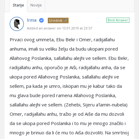
Starije
Novije
Irma
Best Answer
Urednik
Added an answer on 13.01.2019 at 23:57
Prvaci ovog ummeta, Ebu Bekr i Omer, radijallahu
anhuma, imali su veliku želju da budu ukopani pored
Allahovog Poslanika, sallallahu alejhi ve sellem. Ebu Bekr,
radijallahu anhu, oporučio je Aiši, radijallahu anha, da se
ukopa pored Allahovog Poslanika, sallallahu alejhi ve
sellem, pa kada je umro, iskopan mu je kabur tako da
mu glava bude pored ramena Allahovog Poslanika,
sallallahu alejhi ve sellem. (Zehebi, Sijeru a’lamin-nubela)
Omer, radijallahu anhu, tražio je od Aiše da mu dozvoli
da se ukopa pored Poslanika i to mu je mnogo značilo i
mnogo je brinuo da li će mu to Aiša dozvoliti. Na smrtnoj