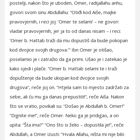
postelji, nakon što je uboden, Omer, radijallahu anhu,
govori svom sinu Abdullahu: “Otiđi kod Aiše, majke
pravovjernih, i reci joj: ‘Omer te selami’ – ne govori
vladar pravovjernih, jer ja to od danas nisam – i reci:
‘Omer b. Hattab traži da mu dopustiš da bude pokopan
kod dvojice svojih drugova.’” Ibn Omer je otišao,
poselamio je i zatražio da ga primi. Ušao je i zatekao je
kako sjedi i plače. “Omer b. Hattab selami te i traži
dopuštenje da bude ukopan kod dvojice svojih
drugova”, reče joj on. “Htjela sam to mjesto zadržati za
sebe, ali ću mu ga danas prepustiti!”, reče Aiša. Nakon
što se vratio, povikali su: “Došao je Abdullah b. Omer!”
“Dignite me!”, reče Omer. Neko ga je pridigao, a on
upita: “Šta ima?” “Ono što si želio – dopustila je!”, reče
Abdullah, a Omer izusti: “Hvala Allahu, ništa mi nije bilo