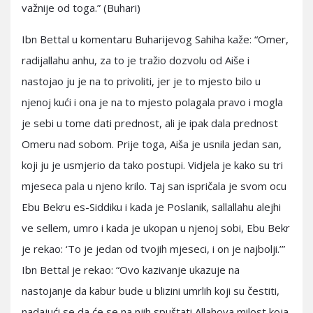
važnije od toga.” (Buhari)
Ibn Bettal u komentaru Buharijevog Sahiha kaže: “Omer,
radijallahu anhu, za to je tražio dozvolu od Aiše i
nastojao ju je na to privoliti, jer je to mjesto bilo u
njenoj kući i ona je na to mjesto polagala pravo i mogla
je sebi u tome dati prednost, ali je ipak dala prednost
Omeru nad sobom. Prije toga, Aiša je usnila jedan san,
koji ju je usmjerio da tako postupi. Vidjela je kako su tri
mjeseca pala u njeno krilo. Taj san ispričala je svom ocu
Ebu Bekru es-Siddiku i kada je Poslanik, sallallahu alejhi
ve sellem, umro i kada je ukopan u njenoj sobi, Ebu Bekr
je rekao: ‘To je jedan od tvojih mjeseci, i on je najbolji.’”
Ibn Bettal je rekao: “Ovo kazivanje ukazuje na
nastojanje da kabur bude u blizini umrlih koji su čestiti,
nadajući se da će se na njih spuštati Allahova milost koja