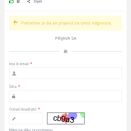
0
Dijeli
Potrebno je da se prijaviš za unos odgovora.
PRIJAVA SA
ili
Ime ili email
*
Šifra
*
Označi kvadratić
*
Klikni na sliku za promjenu.