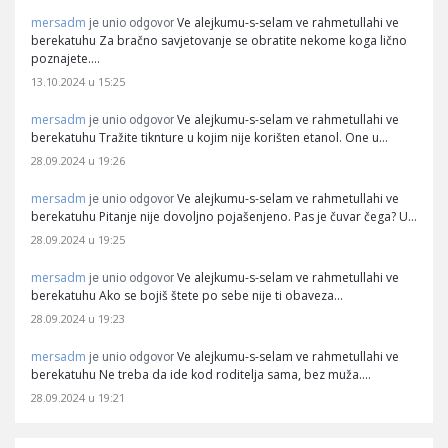
mersadm
Ve alejkumu-s-selam ve rahmetullahi ve
je unio odgovor
berekatuhu Za bračno savjetovanje se obratite nekome koga lično
poznajete.…
13.10.2024 u 15:25
mersadm
Ve alejkumu-s-selam ve rahmetullahi ve
je unio odgovor
berekatuhu Tražite tiknture u kojim nije korišten etanol. One u…
28.09.2024 u 19:26
mersadm
Ve alejkumu-s-selam ve rahmetullahi ve
je unio odgovor
berekatuhu Pitanje nije dovoljno pojašenjeno. Pas je čuvar čega? U…
28.09.2024 u 19:25
mersadm
Ve alejkumu-s-selam ve rahmetullahi ve
je unio odgovor
berekatuhu Ako se bojiš štete po sebe nije ti obaveza…
28.09.2024 u 19:23
mersadm
Ve alejkumu-s-selam ve rahmetullahi ve
je unio odgovor
berekatuhu Ne treba da ide kod roditelja sama, bez muža.…
28.09.2024 u 19:21