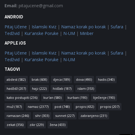
Email:
pitajucene@gmail.com
ANDROID
Pitaj Učene
|
Islamski Kviz
|
Namaz korak po korak
|
Sufara
|
Tedžvid
|
Kur'anske Poruke
|
N-UM
|
Minber
APPLE iOS
Pitaj Učene
|
Islamski Kviz
|
Namaz korak po korak
|
Sufara
|
Tedžvid
|
Kur'anske Poruke
|
N-UM
TAGOVI
abdest
(582)
brak
(608)
djeca
(189)
dova
(490)
hadis
(340)
hadždž
(207)
hajz
(222)
hidžab
(187)
islam
(353)
kako postupiti
(236)
kur'an
(580)
kurban
(190)
liječenje
(190)
muž
(187)
namaz
(2377)
post
(748)
propis
(432)
propisi
(207)
ramazan
(246)
sihr
(303)
sunnet
(227)
zabranjeno
(231)
zekat
(356)
zikr
(229)
žena
(433)