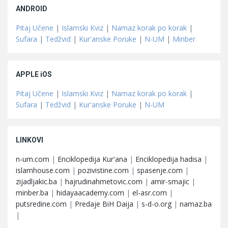
ANDROID
Pitaj Učene
|
Islamski Kviz
|
Namaz korak po korak
|
Sufara
|
Tedžvid
|
Kur'anske Poruke
|
N-UM
|
Minber
APPLE iOS
Pitaj Učene
|
Islamski Kviz
|
Namaz korak po korak
|
Sufara
|
Tedžvid
|
Kur'anske Poruke
|
N-UM
LINKOVI
n-um.com
|
Enciklopedija Kur'ana
|
Enciklopedija hadisa
|
islamhouse.com
|
pozivistine.com
|
spasenje.com
|
zijadljakic.ba
|
hajrudinahmetovic.com
|
amir-smajic
|
minber.ba
|
hidayaacademy.com
|
el-asr.com
|
putsredine.com
|
Predaje BiH Daija
|
s-d-o.org
|
namaz.ba
|